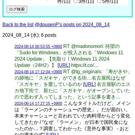
件/1日
3件/1日
5件/1日
Back to the list
@dousenP's posts on 2024_08_14
2024_08_14 (水): 6 posts
RT @madonomori: 待望の
2024-08-14 00:53:55 +0900
「Sudo for Windows」が投入される「Windows 11
2024 Update」【先取り！Windows 11 2024
Update（24H2）】
[URL]
https://t.co/…
RT @tg_originals: 「寿がきや」
2024-08-14 17:12:04 +0900
の跡地に「スガキヤ」ができる街…名古屋民はなぜ
「スガキヤ」を愛しているのか
[URL]
名古屋駅のエス
カ地下街で、新たに「スガキヤ」がオープンしていた
ので思わず入ってしまった、という記事を書き…
こんなタイトルだけど、メイン
2024-08-14 17:27:15 +0900
は「ラーメンのチャーシューの歴史」。だが面白い。
本来チャーシューと言われていた肉料理からどう変化
してきたか / “なぜ 「ラーメン」 が日本で国民食にな
ったのか…？調査してわかった《意外な事実》 - おと
なの週末公式”
[URL]