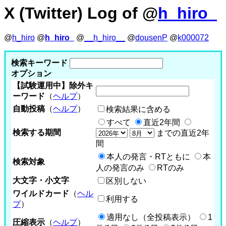
X (Twitter) Log of @
h_hiro_
@
h_hiro
@
h_hiro_
@
__h_hiro__
@
dousenP
@
k000072
検索キーワード
オプション
【試験運用中】除外キ
ーワード
（
ヘルプ
）
自動投稿
（
ヘルプ
）
検索結果に含める
すべて
直近2年間
検索する期間
までの直近2年
間
本人の発言・RTともに
本
検索対象
人の発言のみ
RTのみ
大文字・小文字
区別しない
ワイルドカード
（
ヘル
利用する
プ
）
適用なし（全投稿表示）
1
圧縮表示
（
ヘルプ
）