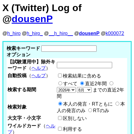
X (Twitter) Log of
@
dousenP
@
h_hiro
@
h_hiro_
@
__h_hiro__
@
dousenP
@
k000072
検索キーワード
オプション
【試験運用中】除外キ
ーワード
（
ヘルプ
）
自動投稿
（
ヘルプ
）
検索結果に含める
すべて
直近2年間
検索する期間
までの直近2年
間
本人の発言・RTともに
本
検索対象
人の発言のみ
RTのみ
大文字・小文字
区別しない
ワイルドカード
（
ヘル
利用する
プ
）