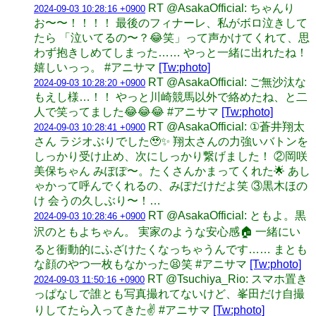
RT @AsakaOfficial: ちゃんり
2024-09-03 10:28:16 +0900
お〜〜！！！！ 最後のフィナーレ、私がボロ泣きして
たら 「泣いてるの〜？😂笑」って声かけてくれて、思
わず抱きしめてしまった…… やっと一緒に出れたね！
嬉しいっっ。 #アニサマ
[Tw:photo]
RT @AsakaOfficial: ご無沙汰な
2024-09-03 10:28:20 +0900
もえし様…！！ やっと川崎競馬以外で絡めたね、と二
人で笑ってました😂😂😂 #アニサマ
[Tw:photo]
RT @AsakaOfficial: ①蒼井翔太
2024-09-03 10:28:41 +0900
さん ラジオぶりでした🥹✨ 翔太さんの力強いバトンを
しっかり受け止め、次にしっかり繋げました！ ②岡咲
美保ちゃん みぽぽ〜。たくさんかまってくれた🌟 あし
ゃかって呼んでくれるの、みぽだけだよ笑 ③黒木ほの
け 会うの久しぶり〜！…
RT @AsakaOfficial: ともよ。黒
2024-09-03 10:28:46 +0900
沢のともよちゃん。 実家のような安心感🏠 一緒にい
ると衝動的にふざけたくなっちゃうんです…… まとも
な顔のやつ一枚もなかった😫笑 #アニサマ
[Tw:photo]
RT @Tsuchiya_Rio: スマホ置き
2024-09-03 11:50:16 +0900
っぱなしで誰とも写真撮れてないけど、峯田だけ自撮
りしてたら入ってきた✌️ #アニサマ
[Tw:photo]