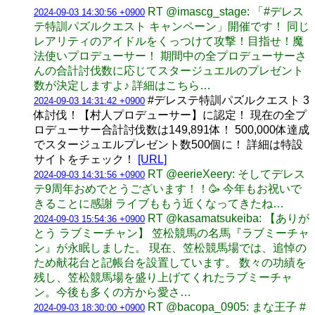
RT @imascg_stage: 「#デレス
2024-09-03 14:30:56 +0900
テ特訓パズルクエスト キャンペーン」開催です！ 同じ
レアリティのアイドルをくっつけて攻撃！目指せ！魔
法使いプロデューサー！ 期間中の全プロデューサーさ
んの合計討伐数に応じてスタージュエルのプレゼント
数が決定しますよ♪ 詳細はこちら…
#デレステ特訓パズルクエスト 3
2024-09-03 14:31:42 +0900
体討伐！【村人プロデューサー】に認定！ 現在の全プ
ロデューサー合計討伐数は149,891体！ 500,000体達成
でスタージュエルプレゼント数500個に！ 詳細は特設
サイトをチェック！
[URL]
RT @eerieXeery: そしてデレス
2024-09-03 14:31:56 +0900
テ9周年おめでとうございます！！🥳 今年もお祝いで
きることに感謝 ライブももう近くなってきたね…
RT @kasamatsukeiba: 【ありが
2024-09-03 15:54:36 +0900
とう ラブミーチャン】 笠松競馬の名馬『ラブミーチャ
ン』が永眠しました。 現在、笠松競馬場では、追悼の
ため献花台と記帳台を設置しています。 数々の功績を
残し、笠松競馬場を盛り上げてくれたラブミーチャ
ン。今後も多くの方から愛さ…
RT @bacopa_0905: まな王子 #
2024-09-03 18:30:00 +0900