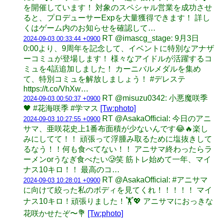
を開催しています！ 対象のスペシャル営業を成功させ
ると、プロデューサーExpを大量獲得できます！ 詳し
くはゲーム内のお知らせを確認して…
RT @imascg_stage: 9月3日
2024-09-03 00:33:44 +0900
0:00より、9周年を記念して、イベントに特別なアナザ
ーコミュが登場します！ 様々なアイドルが活躍するコ
ミュを4話追加しました！ カーニバルメダルを集め
て、特別コミュを解放しましょう！ #デレステ
https://t.co/VhXw…
RT @misuzu0342: 小悪魔咲季
2024-09-03 00:50:37 +0900
🖤 #花海咲季 #学マス
[Tw:photo]
RT @AsakaOfficial: 今日のアニ
2024-09-03 10:27:55 +0900
サマ、亜咲花史上1番布面積が少ないんです😂🔥楽し
みにしてて！！ 頑張って浮腫み取るために塩抜きして
るなう！！何も食べてない！！ アニサマ終わったらラ
ーメンorうなぎ食べたい🥲笑 筋トレ始めて一年、マイ
ナス10キロ！！ 最高のコ…
RT @AsakaOfficial: #アニサマ
2024-09-03 10:28:01 +0900
に向けて絞った私のボディを見てくれ！！！！！ マイ
ナス10キロ！頑張りました！🏋️💖 アニサマにおっきな
花咲かせたぞ〜💐
[Tw:photo]