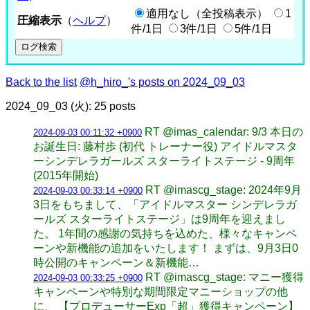
適用なし（全投稿表示）
1
圧縮表示
（
ヘルプ
）
件/1日
3件/1日
5件/1日
Back to the list
@h_hiro_'s posts on 2024_09_03
2024_09_03 (火): 25 posts
RT @imas_calendar: 9/3 本日の
2024-09-03 00:11:32 +0900
お誕生日: 藤村歩 (初代 トレーナー役) アイドルマスタ
ーシンデレラガールズ スターライトステージ - 9周年
(2015年開始)
RT @imascg_stage: 2024年9月
2024-09-03 00:33:14 +0900
3日をもちまして、「アイドルマスター シンデレラガ
ールズ スターライトステージ」は9周年を迎えまし
た。 1年間の感謝の気持ちを込めた、様々なキャンペ
ーンや新機能の追加をいたします！ まずは、9月3日0
時公開のキャンペーン＆新機能…
RT @imascg_stage: マニー獲得
2024-09-03 00:33:25 +0900
キャンペーンや特別な期間限定マニーショップの他
に、 【プロデューサーExp「超」獲得キャンペーン】