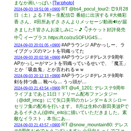
まなか画いっぱい
[Tw:photo]
RT @bs4_pocul_tour2: ⏰9月28
2024-09-03 19:51:08 +0900
日（土）よる７時～生配信⏰ 番組に出演する #大橋彩
香 さん、#田所あずさ さんよりメッセージ動画🔊が届
きました‼️ 皆さんお楽しみに～🎵 👇チケット好評発売
中👇 イープラス https://t.co/zuSOFUG4S…
#APラウンジ APかっしー、ラ
2024-09-03 20:01:05 +0900
イブグッズのマントを羽織ってた
#APラウンジ #デレステ9周年
2024-09-03 20:02:58 +0900
APかっしーがマントを羽織っているせいで、「魔王」
とか「吸血鬼」とか言われるｗｗ
#APラウンジ #デレステ9周年
2024-09-03 20:12:13 +0900
剣を持つ曲… 靴べら… うっ頭が…
RT @u4_1201: デレステ9周年
2024-09-03 21:43:54 +0900
ライブまであと11日！ドリーム配布ファンタジー
（@ddf_imcg）にて矢口美羽のカレンダー＆スシロー
セリフ集の配布を行います。 8月は生粋の新田美波Pで
あるイチさん(@ithi_eito)に描いていただきました。素
敵なイラスト，本当にあ…
RT @snow_mountain80: デレス
2024-09-03 21:43:57 +0900
テ9周年おめでとうございます✨ 小日向ちゃんでファ