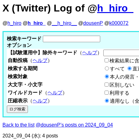
X (Twitter) Log of @
h_hiro_
@
h_hiro
@
h_hiro_
@
__h_hiro__
@
dousenP
@
k000072
検索キーワード
オプション
【試験運用中】除外キーワード
（
ヘルプ
）
自動投稿
（
ヘルプ
）
検索結果に
検索する期間
すべて
直
検索対象
本人の発言・
大文字・小文字
区別しない
ワイルドカード
（
ヘルプ
）
利用する
圧縮表示
（
ヘルプ
）
適用なし（
Back to the list
@dousenP's posts on 2024_09_04
2024_09_04 (水): 4 posts