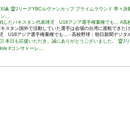
ARTING XI🔺 🏆JリーグYBCルヴァンカップ プライムラウンド 準々決勝 
ァン…
 日本から挑戦したパキスタン代表球児 U18アジア選手権棄権でも… #
キスタン国外で活動していた選手は会場の台湾に渡航できた
児 U18アジア選手権棄権でも… - 高校野球：朝日新聞デジタ
🕕FULL TIME🕕 本日も応援いただき、誠にありがとうございました。
dole #コンサドーレ…