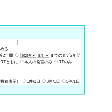
含める
近2年間
までの直近2年間
RTともに
本人の発言のみ
RTのみ
全投稿表示）
1件/1日
3件/1日
5件/1日