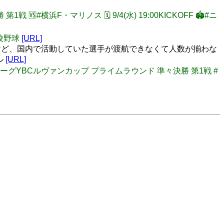
第1戦 🆚#横浜F・マリノス 🗓 9/4(水) 19:00KICKOFF 🏟#ニ
高校野球
[URL]
けど、国内で活動していた選手が渡航できなくて人数が揃わな
ル
[URL]
 🏆JリーグYBCルヴァンカップ プライムラウンド 準々決勝 第1戦 #