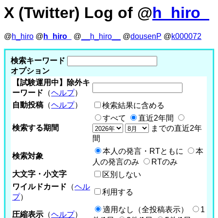
X (Twitter) Log of @
h_hiro_
@
h_hiro
@
h_hiro_
@
__h_hiro__
@
dousenP
@
k000072
検索キーワード
オプション
【試験運用中】除外キ
ーワード
（
ヘルプ
）
自動投稿
（
ヘルプ
）
検索結果に含める
すべて
直近2年間
検索する期間
までの直近2年
間
本人の発言・RTともに
本
検索対象
人の発言のみ
RTのみ
大文字・小文字
区別しない
ワイルドカード
（
ヘル
利用する
プ
）
適用なし（全投稿表示）
1
圧縮表示
（
ヘルプ
）