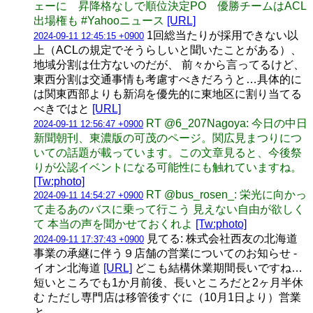
ェーに 昇降格なしで順位決定PO 優勝チームはACL
出場権も #Yahooニュース
[URL]
1回総当たりが採用できない以
2024-09-11 12:45:15 +0900
上（ACLの規定でそうらしいと聞いたことがある）、
地域分割は仕方ないのだが、 前々から言ってるけど、
東西分割は交通事情も考慮すべきだろうと…具体的に
は関東西部よりも新潟を優先的に東地区に割り当てる
べきではと
[URL]
RT @6_207Nagoya: 今日の中日
2024-09-11 12:56:47 +0900
新聞朝刊、東濃版の可茂のページ。関広見まつりにつ
いての話題が載っています。この文章見ると、今後祭
りが公認イベントになる可能性にも触れていますね。
[Tw:photo]
RT @bus_rosen_: 栄光に向かっ
2024-09-11 14:54:27 +0900
て走るあのバスに乗って行こう 見えない自由が欲しく
て 本当の声を聞かせておくれよ
[Tw:photo]
見てる: 株式会社西友の北海道
2024-09-11 17:37:43 +0900
事業の承継に伴う９店舗の営業についてのお知らせ -
イオン北海道
[URL]
どこも結構休業期間長いですね…
短いところでも1か月前後、長いところだと2ヶ月半休
む ただし専門店は移管後すぐに（10月1日より）営業
と