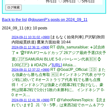
件/1日
3件/1日
5件/1日
Back to the list
@dousenP's posts on 2024_09_11
2024_09_11 (水): 10 posts
[まもなく始発列車] 戸沢駅(秋田
2024-09-11 10:31:02 +0900
内陸縦貫鉄道) 鷹巣方面始発 10:44
RT @jfa_samuraiblue: 🔹試合終
2024-09-11 12:36:11 +0900
了🔹 🏆FIFA #ワールドカップ 26アジア最終予選(3次予
選) 🇯🇵SAMURAI BLUE 5-0 バーレーン代表🇧🇭 ⌚️
1:00(🇯🇵) 📱#DAZN 🔗
[URL]
#Asia…
RT @GoalJP_Official: 🇮🇩 また
2024-09-11 12:37:22 +0900
も強豪から勝ち点奪取 🇦🇺 #インドネシア代表 がサウ
ジ戦に続いて #オーストラリア代表 戦でも勝ち点獲
得！ インドネシアは強豪との開幕2戦で負けなし。豪
州は開幕2戦で1分け1敗の未勝利に。 インドネシア 0-
0 オース…
RT @YahooNewsTopics: 【読ま
2024-09-11 12:41:39 +0900
れています】 J1「0・5季」は東西2組でホーム＆アウ