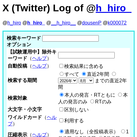
X (Twitter) Log of @
h_hiro_
@
h_hiro
@
h_hiro_
@
__h_hiro__
@
dousenP
@
k000072
検索キーワード
オプション
【試験運用中】除外キ
ーワード
（
ヘルプ
）
自動投稿
（
ヘルプ
）
検索結果に含める
すべて
直近2年間
検索する期間
までの直近2年
間
本人の発言・RTともに
本
検索対象
人の発言のみ
RTのみ
大文字・小文字
区別しない
ワイルドカード
（
ヘル
利用する
プ
）
適用なし（全投稿表示）
1
圧縮表示
（
ヘルプ
）