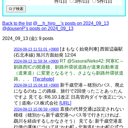
件/1日
3件/1日
5件/1日
Back to the list
@__h_hiro__'s posts on 2024_09_13
@dousenP's posts on 2024_09_13
2024_09_13 (金): 9 posts
[まもなく始発列車] 西留辺蘂駅
2024-09-13 11:51:01 +0900
(石北本線) 旭川方面始発 12:04
RT @SasuraiNeko42: 阿寒IC～
2024-09-13 11:59:34 +0900
釧路西ICの開通後、釧路外環状道路が道東自動車道
（道東道）に変更となるそう。さよなら釧路外環状道
路。。。
[Tw:photo]
新千歳空港～穂別のバス、廃止
2024-09-13 15:04:18 +0900
になるのね この路線、旅行で2回使ったことあったん
ですよ 見てる: R6.10.1改正 日高管内ダイヤ改正につい
て | 道南バス株式会社
[URL]
直接の代替交通は設定されない
2024-09-13 15:06:59 +0900
模様（穂別から新千歳空港へバス等で行きたければ、
鵡川を経由するしかなさそう） 見てる: 新千歳空港直
行便の運休について/むかわ町 - 北海道むかわ町公式ウ