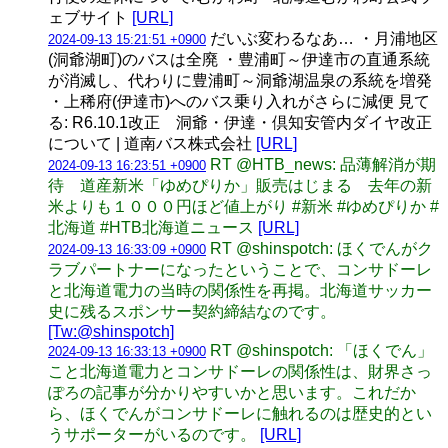
ェブサイト
[URL]
だいぶ変わるなあ… ・月浦地区
2024-09-13 15:21:51 +0900
(洞爺湖町)のバスは全廃 ・豊浦町～伊達市の直通系統
が消滅し、代わりに豊浦町～洞爺湖温泉の系統を増発
・上稀府(伊達市)へのバス乗り入れがさらに減便 見て
る: R6.10.1改正 洞爺・伊達・倶知安管内ダイヤ改正
について | 道南バス株式会社
[URL]
RT @HTB_news: 品薄解消が期
2024-09-13 16:23:51 +0900
待 道産新米「ゆめぴりか」販売はじまる 去年の新
米よりも１０００円ほど値上がり #新米 #ゆめぴりか #
北海道 #HTB北海道ニュース
[URL]
RT @shinspotch: ほくでんがク
2024-09-13 16:33:09 +0900
ラブパートナーになったということで、コンサドーレ
と北海道電力の当時の関係性を再掲。北海道サッカー
史に残るスポンサー契約締結なのです。
[Tw:@shinspotch]
RT @shinspotch: 「ほくでん」
2024-09-13 16:33:13 +0900
こと北海道電力とコンサドーレの関係性は、財界さっ
ぽろの記事が分かりやすいかと思います。これだか
ら、ほくでんがコンサドーレに触れるのは歴史的とい
うサポーターがいるのです。
[URL]