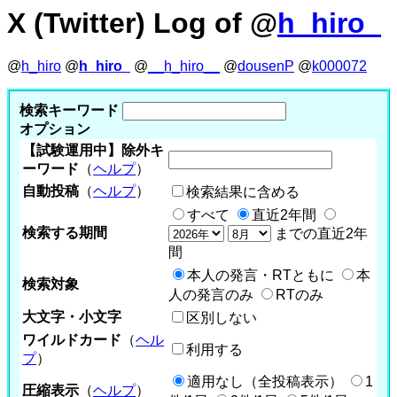
X (Twitter) Log of @
h_hiro_
@
h_hiro
@
h_hiro_
@
__h_hiro__
@
dousenP
@
k000072
検索キーワード
オプション
【試験運用中】除外キ
ーワード
（
ヘルプ
）
自動投稿
（
ヘルプ
）
検索結果に含める
すべて
直近2年間
検索する期間
までの直近2年
間
本人の発言・RTともに
本
検索対象
人の発言のみ
RTのみ
大文字・小文字
区別しない
ワイルドカード
（
ヘル
利用する
プ
）
適用なし（全投稿表示）
1
圧縮表示
（
ヘルプ
）