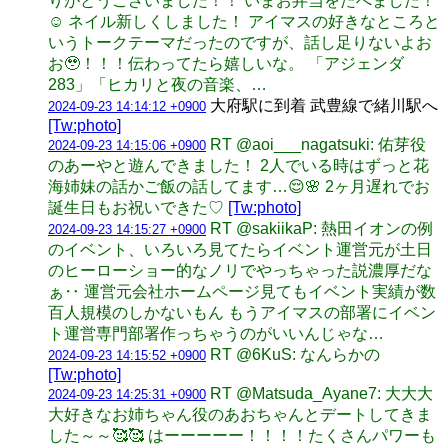
りがとうございました！！ いまお弁当をたべました！
☺️ ネイル新しくしました！ アイマスの好きなところと
いうトークテーマだったのですが、話し足りないよお
お🥹！！！伝わってたら嬉しいな。 「アジェンダ
283」「ヒカリと夜の音楽、…
大府駅に到着 武豊線で緒川駅へ
2024-09-23 14:14:12 +0900
[Tw:photo]
RT @aoi___nagatsuki: 佑芽役
2024-09-23 14:15:06 +0900
のあーやと遊んできました！ 2人でいる時はずっと花
海姉妹の話かご飯の話してます…😌🌸 2ヶ月遅れでお
誕生日もお祝いできた♡
[Tw:photo]
RT @sakiikaP: 熱田イオンの例
2024-09-23 14:15:27 +0900
のイベント、いろいろ見てたらイベント運営元が土日
のヒーローショー的なノリでやっちゃった説濃厚だな
ぁ‥ 運営元会社ホームページ見てもイベント実績が数
百人規模のしかないもん もうアイマスの部署にイベン
ト運営専門部署作っちゃうのがいいんじゃな…
RT @6KuS: なんらかの
2024-09-23 14:15:52 +0900
[Tw:photo]
RT @Matsuda_Ayane7: 大大大
2024-09-23 14:25:31 +0900
大好きなお姉ちゃん役のあおちゃんとデートしてきま
した～～🥰🥰 はーーーーー！！！！たくさんパワーも