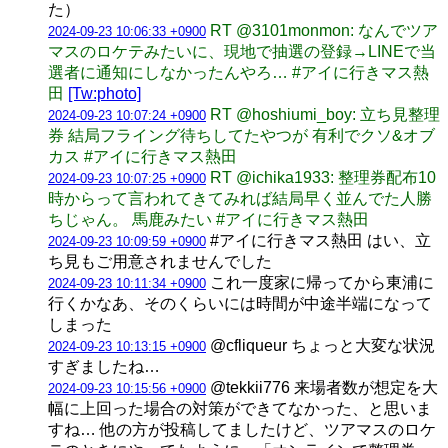
た）
RT @3101monmon: なんでツア
2024-09-23 10:06:33 +0900
マスのロケテみたいに、現地で抽選の登録→LINEで当
選者に通知にしなかったんやろ… #アイに行きマス熱
田
[Tw:photo]
RT @hoshiumi_boy: 立ち見整理
2024-09-23 10:07:24 +0900
券 結局フライング待ちしてたやつが 有利でクソ&オブ
カス #アイに行きマス熱田
RT @ichika1933: 整理券配布10
2024-09-23 10:07:25 +0900
時からって言われてきてみれば結局早く並んでた人勝
ちじゃん。 馬鹿みたい #アイに行きマス熱田
#アイに行きマス熱田 はい、立
2024-09-23 10:09:59 +0900
ち見もご用意されませんでした
これ一度家に帰ってから東浦に
2024-09-23 10:11:34 +0900
行くかなあ、そのくらいには時間が中途半端になって
しまった
@cfliqueur ちょっと大変な状況
2024-09-23 10:13:15 +0900
すぎましたね…
@tekkii776 来場者数が想定を大
2024-09-23 10:15:56 +0900
幅に上回った場合の対策ができてなかった、と思いま
すね… 他の方が投稿してましたけど、ツアマスのロケ