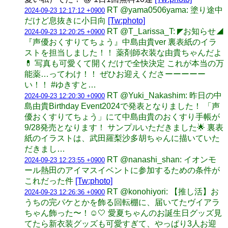
RT @yama0506yama: 塗り途中
2024-09-23 12:17:12 +0900
だけど息抜きに小日向
[Tw:photo]
RT @T_Larissa_T: ◤お知らせ◢
2024-09-23 12:20:25 +0900
『声優おくすりてちょう』中島由貴ver 裏表紙のイラ
ストを担当しました！！ 薬剤師衣装な由貴ちゃんだよ
💊 写真も可愛くて開くだけで全快決定 これが本当の万
能薬…ってわけ！！ ぜひお迎えくださーーーーー
い！！ #ゆきすと…
RT @Yuki_Nakashim: 昨日の中
2024-09-23 12:20:30 +0900
島由貴Birthday Event2024で発表となりました！ 「声
優おくすりてちょう」にて中島由貴のおくすり手帳が
9/28発売となります！ サンプルいただきました🌟 裏表
紙のイラストは、武田羅梨沙多胡ちゃんに描いていた
だきまし…
RT @nanashi_shan: イオンモ
2024-09-23 12:23:55 +0900
ール熱田のアイマスイベントに参加するための条件が
これだった件
[Tw:photo]
RT @konohiyori: 【推し活】お
2024-09-23 12:26:36 +0900
うちの完パケとかを飾る回転棚に、届いてたヴイアラ
ちゃん飾った〜！☺️🤍 愛夏ちゃんのお誕生日グッズ見
てたら新衣装グッズも可愛すぎて、やっぱり3人お迎