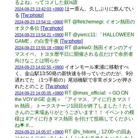
るよね」ってコメした奴is誰
はー茶ん、久しぶりに飲んでい
2024-09-23 13:42:03 +0900
る
[Tw:photo]
RT @fletchernegi: イオン熱田の
2024-09-23 13:54:11 +0900
オタク各位
[Tw:photo]
RT @ywrcc11: 「HALLOWEEN
2024-09-23 13:54:21 +0900
GAME」の白雪千夜
[Tw:photo]
RT @arkw0: 熱田イオンのアイ
2024-09-23 13:55:18 +0900
マスイベ、トヨタ暦平日に開催される点だけで余所者
向けなことは明らか
イオンモール東浦に移動すべ
2024-09-23 14:02:55 +0900
く、金山駅13:50発の新快速を待っていたのだが、9分
遅れてた （1つ手前の）尾頭橋駅で非常ボタンが押さ
れたとのこと
[Tw:photo]
RT @imas_official: ＜GO ON
2024-09-23 14:05:05 +0900
the VOY＠GE 企画＞ 「アイマス、アイに行きマス！
in 熱田」 トークステージ1回目が終了しました！たく
さんのご来場ありがとうございます！！ イベントの模
様は #アイに行きマス熱田 を付けて投稿してください
ね🌟 #…
RT @s_hitomi_: 12:00~の回あ
2024-09-23 14:05:07 +0900