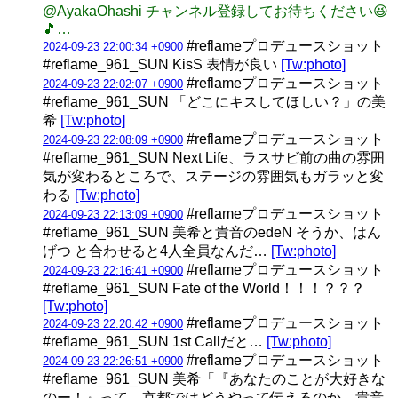
@AyakaOhashi チャンネル登録してお待ちください😆
🎵…
#reflameプロデュースショット
2024-09-23 22:00:34 +0900
#reflame_961_SUN KisS 表情が良い
[Tw:photo]
#reflameプロデュースショット
2024-09-23 22:02:07 +0900
#reflame_961_SUN 「どこにキスしてほしい？」の美
希
[Tw:photo]
#reflameプロデュースショット
2024-09-23 22:08:09 +0900
#reflame_961_SUN Next Life、ラスサビ前の曲の雰囲
気が変わるところで、ステージの雰囲気もガラッと変
わる
[Tw:photo]
#reflameプロデュースショット
2024-09-23 22:13:09 +0900
#reflame_961_SUN 美希と貴音のedeN そうか、はん
げつ と合わせると4人全員なんだ…
[Tw:photo]
#reflameプロデュースショット
2024-09-23 22:16:41 +0900
#reflame_961_SUN Fate of the World！！！？？？
[Tw:photo]
#reflameプロデュースショット
2024-09-23 22:20:42 +0900
#reflame_961_SUN 1st Callだと…
[Tw:photo]
#reflameプロデュースショット
2024-09-23 22:26:51 +0900
#reflame_961_SUN 美希「『あなたのことが大好きな
のー！』って、京都ではどうやって伝えるのか、貴音