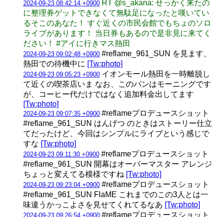
RT @s_akana: せっかく来たの
2024-09-23 08:42:14 +0900
に整理券ゲットできなくて無駄足になったと嘆いてい
るそこのあなた！ すぐ近くの市民会館でもちょのソロ
ライブがあります！ 当日券もあるので是非見に来てく
ださい！ #アイに行きマス熱田
#reflame_961_SUN を見ます、
2024-09-23 09:02:48 +0900
熱田での待機中に
[Tw:photo]
イオンモール熱田を一時離脱し
2024-09-23 09:05:23 +0900
て近くの喫茶店いま なお、このパンはモーニングです
が、コーヒー代だけではなく追加料金出してます
[Tw:photo]
#reflameプロデュースショット
2024-09-23 09:07:35 +0900
#reflame_961_SUN はんげつ のときはストーリー仕立
てだったけど、今回はシンプルにライブという感じで
すな
[Tw:photo]
#reflameプロデュースショット
2024-09-23 09:11:30 +0900
#reflame_961_SUN 開幕はオーバーマスター アレンジ
ちょっと変えてる模様ですね
[Tw:photo]
#reflameプロデュースショット
2024-09-23 09:23:04 +0900
#reflame_961_SUN FlaME これまでのこの3人とは一
味違うかっこよさを見せてくれてるなあ
[Tw:photo]
#reflameプロデュースショット
2024-09-23 09:26:54 +0900