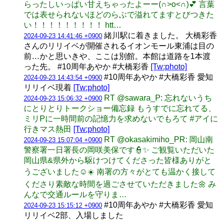
らったしいっぱい甘えちゃったよーー(∩˃o˂∩)💕︎ 言葉
では表せられないほどのらぶで溢れてますとびつきた
い！！！！！！！！！ htt…
緒川駅に着きました。 大橋彩香
2024-09-23 14:41:46 +0900
さんのリリイベが開催されるイオンモール東浦は目の
前…かと思いきや、ここは別館。本館は道路を1本渡
った先。 #10周年あやか #大橋彩香
[Tw:photo]
#10周年あやか #大橋彩香 愛知
2024-09-23 14:43:54 +0900
リリイベ現着
[Tw:photo]
RT @sawara_P: 忘れないうち
2024-09-23 15:06:32 +0900
にとりとりトークショー備忘録 もうすでに忘れてる、
ミリPに一時間前の記憶力を求めないでもろて #アイに
行きマス熱田
[Tw:photo]
RT @okasakimiho_PR: 岡山南
2024-09-23 15:07:04 +0900
警察署一日署長の岡咲美保です👮✨ ご観覧いただいた
岡山県&県外から駆けつけてくださった皆様ありがと
うございました☺️☀️ 南署の方々がとても温かく接して
くださり素敵な時間を過ごさせていただきました🌼 み
んなで交通ルールを守りま…
#10周年あやか #大橋彩香 愛知
2024-09-23 15:15:12 +0900
リリイベ2部、入場しました