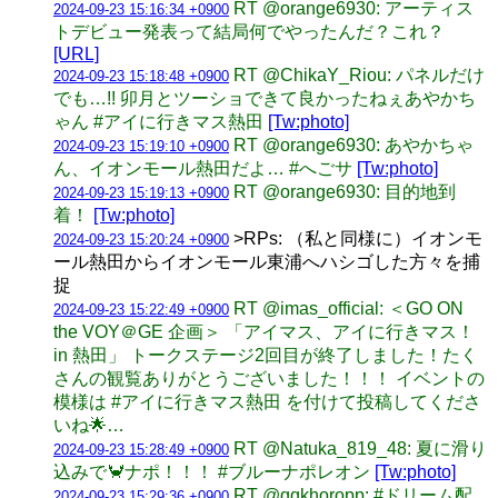
RT @orange6930: アーティス
2024-09-23 15:16:34 +0900
トデビュー発表って結局何でやったんだ？これ？
[URL]
RT @ChikaY_Riou: パネルだけ
2024-09-23 15:18:48 +0900
でも…!! 卯月とツーショできて良かったねぇあやかち
ゃん #アイに行きマス熱田
[Tw:photo]
RT @orange6930: あやかちゃ
2024-09-23 15:19:10 +0900
ん、イオンモール熱田だよ… #へごサ
[Tw:photo]
RT @orange6930: 目的地到
2024-09-23 15:19:13 +0900
着！
[Tw:photo]
>RPs: （私と同様に）イオンモ
2024-09-23 15:20:24 +0900
ール熱田からイオンモール東浦へハシゴした方々を捕
捉
RT @imas_official: ＜GO ON
2024-09-23 15:22:49 +0900
the VOY＠GE 企画＞ 「アイマス、アイに行きマス！
in 熱田」 トークステージ2回目が終了しました！たく
さんの観覧ありがとうございました！！！ イベントの
模様は #アイに行きマス熱田 を付けて投稿してくださ
いね🌟…
RT @Natuka_819_48: 夏に滑り
2024-09-23 15:28:49 +0900
込みで🦀ナポ！！！ #ブルーナポレオン
[Tw:photo]
RT @qqkhoropp: #ドリーム配
2024-09-23 15:29:36 +0900