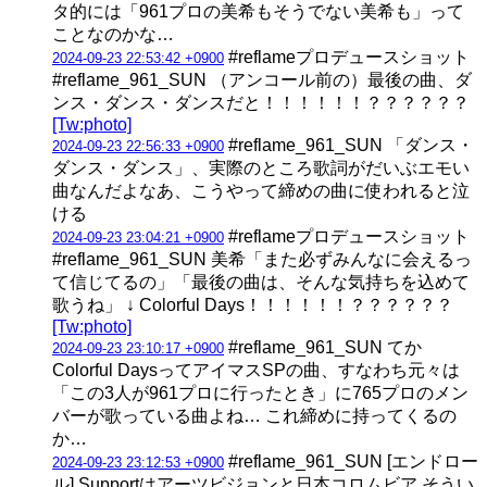
タ的には「961プロの美希もそうでない美希も」って
ことなのかな…
#reflameプロデュースショット
2024-09-23 22:53:42 +0900
#reflame_961_SUN （アンコール前の）最後の曲、ダ
ンス・ダンス・ダンスだと！！！！！！？？？？？？
[Tw:photo]
#reflame_961_SUN 「ダンス・
2024-09-23 22:56:33 +0900
ダンス・ダンス」、実際のところ歌詞がだいぶエモい
曲なんだよなあ、こうやって締めの曲に使われると泣
ける
#reflameプロデュースショット
2024-09-23 23:04:21 +0900
#reflame_961_SUN 美希「また必ずみんなに会えるっ
て信じてるの」「最後の曲は、そんな気持ちを込めて
歌うね」 ↓ Colorful Days！！！！！！？？？？？？
[Tw:photo]
#reflame_961_SUN てか
2024-09-23 23:10:17 +0900
Colorful DaysってアイマスSPの曲、すなわち元々は
「この3人が961プロに行ったとき」に765プロのメン
バーが歌っている曲よね… これ締めに持ってくるの
か…
#reflame_961_SUN [エンドロー
2024-09-23 23:12:53 +0900
ル] Supportはアーツビジョンと日本コロムビア そうい