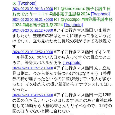
ス
[Tw:photo]
RT @kinokoruru: 霧子お誕生日
2024-09-23 00:29:13 +0900
おめでとうー！！✨ #幽谷霧子生誕祭2024
[Tw:photo]
RT @yxxxllpo: #幽谷霧子誕生祭
2024-09-23 00:29:21 +0900
2024 #幽谷霧子誕生祭2024
[Tw:photo]
#アイに行きマス熱田 いま着き
2024-09-23 08:21:12 +0900
ましたが、整理券の枠はとっくに埋まってるというだ
けでなく、立ち見のために長蛇の列ができてる状況で
す
#アイに行きマス熱田 イオンモ
2024-09-23 08:23:52 +0900
ール熱田の、大きい入口から入ってすぐの目立つとこ
ろに、等身大パネルがある
[Tw:photo]
#アイに行きマス熱田 ん、立ち
2024-09-23 08:35:12 +0900
見は別に、今から並んで待つわけではなさそう（整理
券の枠が埋まったというのに並び続けている人が多か
った） そのあたりの扱い最初からアナウンスしてほし
かった…
#アイに行きマス熱田 一応12時
2024-09-23 08:41:56 +0900
の回の立ち見チャレンジはします ※このあと東浦に移
動して15時から大橋彩香さんリリイベなので、12時の
回のほうでないと間に合わない