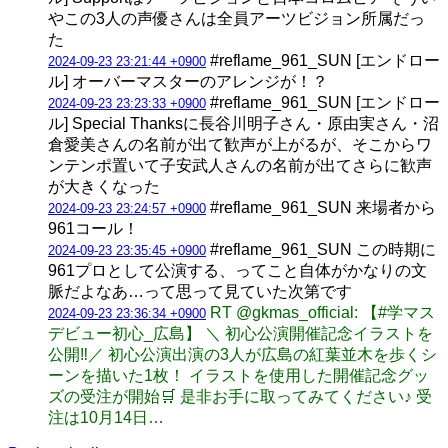
やこの3人の声優さんは全員アーツビジョン所属だっ
た
#reflame_961_SUN [エンドロー
2024-09-23 23:21:44 +0900
ル] オーバーマスターのアレンジが！？
#reflame_961_SUN [エンドロー
2024-09-23 23:23:33 +0900
ル] Special Thanksに長谷川明子さん・原由実さん・沼
倉愛美さんの名前が出て歓声が上がるが、そこからワ
ンテンポ置いて子安武人さんの名前が出てさらに歓声
が大きくなった
#reflame_961_SUN 来場者から
2024-09-23 23:24:57 +0900
961コール！
#reflame_961_SUN この時期に
2024-09-23 23:35:45 +0900
961プロとして公演する、ってこと自体がかなりの文
脈だよなあ…って思って見ていた次第です
RT @gkmas_official: 【#学マス
2024-09-23 23:36:34 +0900
デビュー初心_広島】 ＼ 初心公演開催記念イラストを
公開‼／ 初心公演出演の3人が広島の紅葉並木を歩くシ
ーンを描いた1枚！ イラストを使用した開催記念グッ
ズの受注が開始🛒 是非お手に取ってみてください♪ 受
注は10月14日…