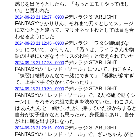
感じを出そうとしたら、「もっとエモくやってほし
い」と言われた
#デレラジ STARLIGHT
2024-09-23 21:12:27 +0900
FANTASYで かりりん、それまで乃々としてステージ
に立つときと違って、マリオネット役としては目を合
わせるようにした
#デレラジ 「ワタシ御伽ばな
2024-09-23 21:12:45 +0900
シ」について、かりりん、「乃々は、ライラさんを物
語の世界にいざなう子リスの役割」と伝えられていた
#デレラジ STARLIGHT
2024-09-23 21:17:28 +0900
FANTASYの「レッド・ソール」について、ねこさん
「練習は結構みんなで一緒にできて」「移動が多すぎ
て、上手下手で分かれてやったり」
#デレラジ STARLIGHT
2024-09-23 21:19:39 +0900
FANTASYの「レッド・ソール」で、2人×3組で動くシ
ーンは、それぞれの組で動きを決めていた。ねこさん
は あんたん と一緒だったが、持っていた役からすると
自分が女子役かなとも思ったが、身長差もあり、自分
が上に腕を出す役になった
#デレラジ STARLIGHT
2024-09-23 21:20:15 +0900
FANTASYの「レッド・ソール」で、ざいちゃん がセ