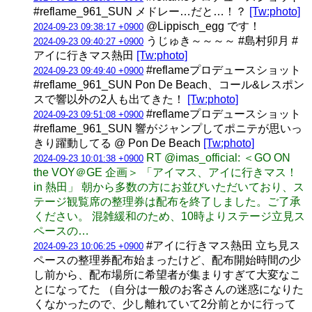
#reflame_961_SUN メドレー…だと…！？
[Tw:photo]
@Lippisch_egg です！
2024-09-23 09:38:17 +0900
うじゅき～～～～ #島村卯月 #
2024-09-23 09:40:27 +0900
アイに行きマス熱田
[Tw:photo]
#reflameプロデュースショット
2024-09-23 09:49:40 +0900
#reflame_961_SUN Pon De Beach、コール&レスポン
スで響以外の2人も出てきた！
[Tw:photo]
#reflameプロデュースショット
2024-09-23 09:51:08 +0900
#reflame_961_SUN 響がジャンプしてポニテが思いっ
きり躍動してる @ Pon De Beach
[Tw:photo]
RT @imas_official: ＜GO ON
2024-09-23 10:01:38 +0900
the VOY＠GE 企画＞ 「アイマス、アイに行きマス！
in 熱田」 朝から多数の方にお並びいただいており、ス
テージ観覧席の整理券は配布を終了しました。ご了承
ください。 混雑緩和のため、10時よりステージ立見ス
ペースの…
#アイに行きマス熱田 立ち見ス
2024-09-23 10:06:25 +0900
ペースの整理券配布始まったけど、配布開始時間の少
し前から、配布場所に希望者が集まりすぎて大変なこ
とになってた （自分は一般のお客さんの迷惑になりた
くなかったので、少し離れていて2分前とかに行って