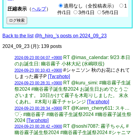
適用なし（全投稿表示）
1
圧縮表示
（
ヘルプ
）
件/1日
3件/1日
5件/1日
Back to the list
@h_hiro_'s posts on 2024_09_23
2024_09_23 (月): 139 posts
RT @imas_calendar: 9/23 本日
2024-09-23 00:04:07 +0900
のお誕生日: 幽谷霧子 小林大紀 (水嶋咲役)
#シャニソン 秋のお花にされて
2024-09-23 00:10:43 +0900
しまった霧子P
[Tw:photo]
RT @kuru_simi: #幽谷霧子生誕
2024-09-23 00:28:31 +0900
祭2024 #幽谷霧子誕生祭2024 お誕生日おめでとうご
ざいます。 10日かけて霧子を木彫りしました。 末永
くあれ。 #木彫り霧子チャレンジ
[Tw:photo]
RT @Karen_cherry611: スキ…
2024-09-23 00:28:34 +0900
♡ ̖́- #幽谷霧子 #幽谷霧子生誕祭2024 #幽谷霧子誕生祭
2024
[Tw:photo]
RT @soshi7087: 霧子ちゃん #
2024-09-23 00:28:42 +0900
幽谷霧子誕生祭2024 #幽谷霧子生誕祭2024 #シャニマ