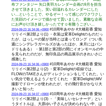
布ファンタジー 矢口美羽カレンダー企画の9月を担当
させて頂きました。笑い顔溢れるカレンダーにした
い…ということで、やるぞー！って感じのワクワクし
た笑顔のイメージで描かせて貰いました。素敵な企画
にお声がけ頂き嬉しかったです☺️有難うござい…
#10周年あやか #大橋彩香 愛知
2024-09-23 16:34:06 +0900
リリイベ第2部より(1) ・衣装は変革Delightのものだっ
たが、はっしーの髪が当時とは違ってロング（つい先
週にシンデレラガールズがあったほか、来月にはバン
ドリもある） ・第1部と第2部の間にイオンモールの中
を見られたのだが、無印良品の商品展示のきれいさに
感激した
#10周年あやか #大橋彩香 愛知
2024-09-23 16:34:06 +0900
リリイベ第2部より(2) ・変革Delightの収録では、
FLOWのTAKEさんがディレクションをしてくれた。い
い気分で歌えるようノセてくれた ・変革DelightのMV
撮影でドローンが使われたが、その飛行音がかなり大
きいと知った
#10周年あやか #大橋彩香 愛知
2024-09-23 16:34:07 +0900
リリイベ第2部より(3) ・「美味しいセレナーデ」とい
うタイトルは、大原ゆい子さんが決められない中、は