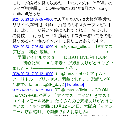
っしーが候補を見て決めた ・1stシングル「YES!!」の
ライブ初披露は、CD発売前の2014年6月のAnisong
Ichiban!!だった
#10周年あやか #大橋彩香 愛知
2024-09-23 16:37:05 +0900
リリイベ第2部より(4) ・抽選でのポスタープレゼント
は、はっしーが巻いて袋に入れてくれる（※はっしー
の特技）。はっしー「出演者がポスター巻いてるのを
見つめるの、他のイベントで見たことあります？」
RT @gkmas_official: 【#学マス
2024-09-23 17:08:53 +0900
デビュー初心_広島】 ✧━━━━━━━━━━━━✧
学園アイドルマスター DEBUT LIVE 初 TOUR
-初心公演- 🔸ご来場・ご視聴 ありがとうござい
ました🔸 ✧━━━━━━━━━━━━✧ 昼…
RT @ranzaki5000: アイム・
2024-09-23 17:09:12 +0900
ア・リトル・プリンセス。素敵でした…。恐縮ながら
配信で。fanart #cgSF_day2
[Tw:photo]
RT @imas_official: ＜GO ON
2024-09-23 17:09:52 +0900
the VOY＠GE 企画＞ 「アイマス、アイに行きマス！
in イオンモール熱田」 たくさんのご来場ありがとうご
ざいました✨✨ 次回は10月12～14日、大阪府「イオン
モール堺鉄砲町」で開催です🌟お楽しみに！ htt…