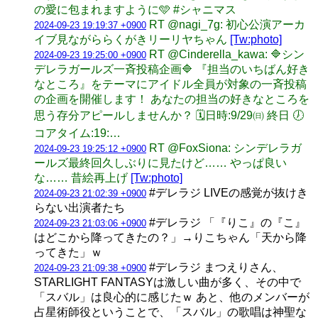
の愛に包まれますように🩵 #シャニマス
RT @nagi_7g: 初心公演アーカ
2024-09-23 19:19:37 +0900
イブ見ながららくがきリーリヤちゃん
[Tw:photo]
RT @Cinderella_kawa: 🔷シン
2024-09-23 19:25:00 +0900
デレラガールズ一斉投稿企画🔷 『担当のいちばん好き
なところ』をテーマにアイドル全員が対象の一斉投稿
の企画を開催します！ あなたの担当の好きなところを
思う存分アピールしませんか？ 🗓️日時:9/29㈰ 終日 🕖
コアタイム:19:…
RT @FoxSiona: シンデレラガ
2024-09-23 19:25:12 +0900
ールズ最終回久しぶりに見たけど…… やっぱ良い
な…… 昔絵再上げ
[Tw:photo]
#デレラジ LIVEの感覚が抜けき
2024-09-23 21:02:39 +0900
らない出演者たち
#デレラジ 「『りこ』の『こ』
2024-09-23 21:03:06 +0900
はどこから降ってきたの？」→りこちゃん「天から降
ってきた」ｗ
#デレラジ まつえりさん、
2024-09-23 21:09:38 +0900
STARLIGHT FANTASYは激しい曲が多く、その中で
「スバル」は良心的に感じたｗ あと、他のメンバーが
占星術師役ということで、「スバル」の歌唱は神聖な