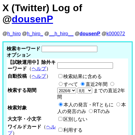
X (Twitter) Log of
@
dousenP
@
h_hiro
@
h_hiro_
@
__h_hiro__
@
dousenP
@
k000072
検索キーワード
オプション
【試験運用中】除外キ
ーワード
（
ヘルプ
）
自動投稿
（
ヘルプ
）
検索結果に含める
すべて
直近2年間
検索する期間
までの直近2年
間
本人の発言・RTともに
本
検索対象
人の発言のみ
RTのみ
大文字・小文字
区別しない
ワイルドカード
（
ヘル
利用する
プ
）