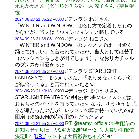
永あかねさん（ｲｳﾞ･ｻﾝﾀｸﾛｰｽ役） 原 涼子さん（望月聖
役…
#デレラジ ねこさん、
2024-09-23 21:35:22 +0900
「WINTER and WINDOW」は略し方で定着したもの
がないが、当人は「ウィンウィン」と略している
#デレラジ ねこさん、
2024-09-23 21:36:08 +0900
「WINTER and WINDOW」のレッスンでは「可愛く
踊ってほしい」と言われていたが、当人としては苦手
（パッションらしさが出てしまう）。なおリカチマル
のダンスが可愛かった
#デレラジ STARLIGHT
2024-09-23 21:36:39 +0900
FANTASYで、まつえりさん、「ありえないくらい剣
が似合ってる」と言われていたとｗ
#デレラジ まつえりさん、
2024-09-23 21:40:18 +0900
STARLIGHT FANTASYの剣を持つ曲のレッスンでは、
おもちゃのバットを持っていたｗ なお、ゆうゆう は武
器が扇だったのだが、レッスンの際に持っていたのは
団扇（※SideMの応援用の）だったｗｗ
RT @teamy_official: ✨️生配信の
2024-09-23 21:55:35 +0900
お知らせ✨️ 明日、9/24(火)22時頃〜⏰ ＼大食い生配信
決定‼️／
[URL]
ゲストは大橋彩香ちゃん💛🩷