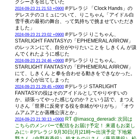
クシーさを出していた
#デレラジ 「Clock Hands」の
2024-09-23 21:21:53 +0900
デレステのコミュについて、りこちゃん「アイドル白
雪千夜の最初の舞台、って気持ちで挑ませていただき
ました」
#デレラジ りこちゃん、
2024-09-23 21:23:02 +0900
STARLIGHT FANTASYの「EPHEMERAL AЯROW」
のレッスンにて、自分がやりたいことを しきくん が汲
んでくれたように感じた
#デレラジ りこちゃん、
2024-09-23 21:24:46 +0900
STARLIGHT FANTASYの「EPHEMERAL AЯROW」
にて、しきくん と拳を合わせる動きをできなかった。
オタク心が出てしまった
#デレラジ STARLIGHT
2024-09-23 21:29:45 +0900
FANTASYの役はそのアイドルとしてやりやすいの
か、頑張ってやった感じなのか？という話で、まつえ
りさん「世界に反発する役を奈緒がやりがち」「オウ
ムアムアとか蒸機公演とか」
RT @imascg_dereradi: 次回は
2024-09-23 21:30:13 +0900
こちらのメンバーで配信をお届け予定！ 来週もお楽し
みに✨ #デレラジ 9月30日(月)21時〜出演予定 下地紫
野さん（中野有香役） 鈴木みのりさん（藤原肇役） 松