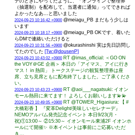
テのときにやってたように、「オンラインで整理券
（抽選制）を配布して、当選者に通知」ってできれば
よかったなあ…と思いました
@meiagu_PB まだもう少しは
2024-09-23 10:16:42 +0900
います
@meiagu_PB OKです、着いた
2024-09-23 10:18:17 +0900
らDMで連絡いただけると
@okurashinshi 実は先日訪問し
2024-09-23 10:31:56 +0900
てたのでした
[Tw:@dousenP]
RT @imas_official: ＜GO ON
2024-09-23 10:43:02 +0900
the VOY＠GE 企画＞ 本日の「アイマス、アイに行き
マス！ in 熱田」 トークステージの観覧整理券は座
席、立ち見席ともに配布終了しました。ご了承くださ
い。
RT @aoi___nagatsuki: イオン
2024-09-23 10:43:23 +0900
モール熱田に来てます！ よろしくお願いします💫💫
RT @TOWER_Higasiura: 【 #
2024-09-23 10:49:05 +0900
大橋彩香 】 『変革Delight/美味しいセレナーデ』
NEMOアルバム発売記念イベント 本日9/23(月・
祝)①13:00～ ②15:30～ イオンモール東浦2F イオンホ
ールにて開催✨ ※本イベントは事前にご応募いただ
き…