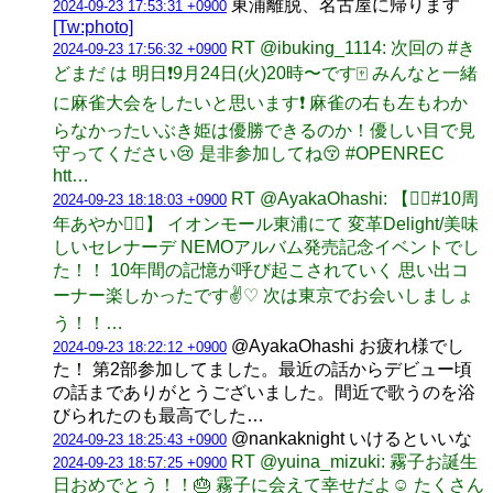
東浦離脱、名古屋に帰ります
2024-09-23 17:53:31 +0900
[Tw:photo]
RT @ibuking_1114: 次回の #き
2024-09-23 17:56:32 +0900
どまだ は 明日❗️9月24日(火)20時〜です🀄️ みんなと一緒
に麻雀大会をしたいと思います❗️ 麻雀の右も左もわか
らなかったいぶき姫は優勝できるのか！優しい目で見
守ってください😢 是非参加してね😚 #OPENREC
htt…
RT @AyakaOhashi: 【🖐🏻#10周
2024-09-23 18:18:03 +0900
年あやか🖐🏻】 イオンモール東浦にて 変革Delight/美味
しいセレナーデ NEMOアルバム発売記念イベントでし
た！！ 10年間の記憶が呼び起こされていく 思い出コ
ーナー楽しかったです✌️♡ 次は東京でお会いしましょ
う！！…
@AyakaOhashi お疲れ様でし
2024-09-23 18:22:12 +0900
た！ 第2部参加してました。最近の話からデビュー頃
の話までありがとうございました。間近で歌うのを浴
びられたのも最高でした…
@nankaknight いけるといいな
2024-09-23 18:25:43 +0900
RT @yuina_mizuki: 霧子お誕生
2024-09-23 18:57:25 +0900
日おめでとう！！🎂 霧子に会えて幸せだよ☺️ たくさん