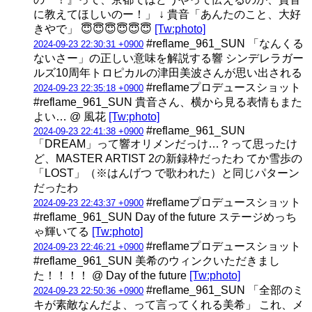
に教えてほしいのー！」 ↓ 貴音「あんたのこと、大好
きやで」 😇😇😇😇😇😇
[Tw:photo]
#reflame_961_SUN 「なんくる
2024-09-23 22:30:31 +0900
ないさー」の正しい意味を解説する響 シンデレラガー
ルズ10周年トロピカルの津田美波さんが思い出される
#reflameプロデュースショット
2024-09-23 22:35:18 +0900
#reflame_961_SUN 貴音さん、横から見る表情もまた
よい… @ 風花
[Tw:photo]
#reflame_961_SUN
2024-09-23 22:41:38 +0900
「DREAM」って響オリメンだっけ…？って思ったけ
ど、MASTER ARTIST 2の新録枠だったわ てか雪歩の
「LOST」（※はんげつ で歌われた）と同じパターン
だったわ
#reflameプロデュースショット
2024-09-23 22:43:37 +0900
#reflame_961_SUN Day of the future ステージめっち
ゃ輝いてる
[Tw:photo]
#reflameプロデュースショット
2024-09-23 22:46:21 +0900
#reflame_961_SUN 美希のウィンクいただきまし
た！！！！ @ Day of the future
[Tw:photo]
#reflame_961_SUN 「全部のミ
2024-09-23 22:50:36 +0900
キが素敵なんだよ、って言ってくれる美希」 これ、メ