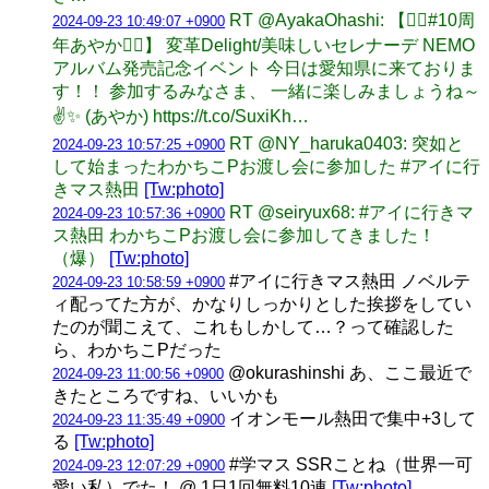
RT @AyakaOhashi: 【🖐🏻#10周
2024-09-23 10:49:07 +0900
年あやか🖐🏻】 変革Delight/美味しいセレナーデ NEMO
アルバム発売記念イベント 今日は愛知県に来ておりま
す！！ 参加するみなさま、 一緒に楽しみましょうね～
✌️✨ (あやか) https://t.co/SuxiKh…
RT @NY_haruka0403: 突如と
2024-09-23 10:57:25 +0900
して始まったわかちこPお渡し会に参加した #アイに行
きマス熱田
[Tw:photo]
RT @seiryux68: #アイに行きマ
2024-09-23 10:57:36 +0900
ス熱田 わかちこPお渡し会に参加してきました！
（爆）
[Tw:photo]
#アイに行きマス熱田 ノベルテ
2024-09-23 10:58:59 +0900
ィ配ってた方が、かなりしっかりとした挨拶をしてい
たのが聞こえて、これもしかして…？って確認した
ら、わかちこPだった
@okurashinshi あ、ここ最近で
2024-09-23 11:00:56 +0900
きたところですね、いいかも
イオンモール熱田で集中+3して
2024-09-23 11:35:49 +0900
る
[Tw:photo]
#学マス SSRことね（世界一可
2024-09-23 12:07:29 +0900
愛い私）でた！ @ 1日1回無料10連
[Tw:photo]