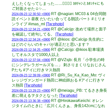
えしたくなってしまった……❤️‍🔥🈁🐶 ｶﾎﾁｬﾝとｶﾎﾝﾁｬにも
ご対面させた☺️✨…
RT @nagian: MC03 & 04合同朗
2024-09-23 12:30:50 +0900
読イベント昼夜 だいたい合ってる朗読パート #ミリオ
ンライブ #imas_ml
[Tw:photo]
RT @Calcijp: 改めて場所と面子
2024-09-23 12:34:21 +0900
を確認して絶句してる。
[Tw:photo]
RT @ikios: @Calcijp 先生的に
2024-09-23 12:34:24 +0900
はどのぐらいのキャパが適正だと思います？
RT @Calcijp: @ikios 駐車場潰
2024-09-23 12:34:25 +0900
してオルスタで1000人以上
RT @VZsjb: 長月「小学生の時
2024-09-23 12:37:04 +0900
にシンデレラガールズを…」 刺さりまくりなおじさん
Pたち #アイに行きマス熱田
RT @Ri_Su_Ka_Kao_Mo: ヴィ
2024-09-23 12:39:09 +0900
レッジヴァンガード熱田に神絵師おる #アイに行きマ
ス熱田
[Tw:photo]
RT @meiagu_PB: てるさき身長
2024-09-23 13:29:23 +0900
差に萌えるヲタクとなった
[Tw:photo]
RT @HirokawaKeiichi: オレン
2024-09-23 13:36:38 +0900
ジタイムのときに「広川くんさぁ、身長142cmになれ