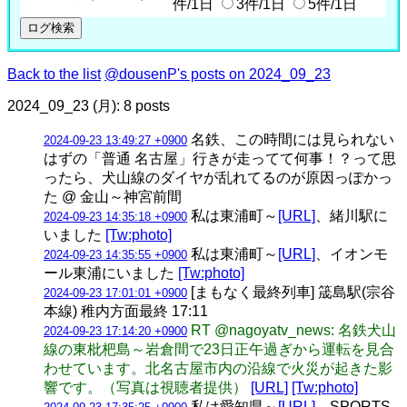
件/1日
3件/1日
5件/1日
Back to the list
@dousenP's posts on 2024_09_23
2024_09_23 (月): 8 posts
名鉄、この時間には見られない
2024-09-23 13:49:27 +0900
はずの「普通 名古屋」行きが走ってて何事！？って思
ったら、犬山線のダイヤが乱れてるのが原因っぽかっ
た @ 金山～神宮前間
私は東浦町～
[URL]
、緒川駅に
2024-09-23 14:35:18 +0900
いました
[Tw:photo]
私は東浦町～
[URL]
、イオンモ
2024-09-23 14:35:55 +0900
ール東浦にいました
[Tw:photo]
[まもなく最終列車] 筬島駅(宗谷
2024-09-23 17:01:01 +0900
本線) 稚内方面最終 17:11
RT @nagoyatv_news: 名鉄犬山
2024-09-23 17:14:20 +0900
線の東枇杷島～岩倉間で23日正午過ぎから運転を見合
わせています。北名古屋市内の沿線で火災が起きた影
響です。（写真は視聴者提供）
[URL]
[Tw:photo]
私は愛知県～
[URL]
、SPORTS