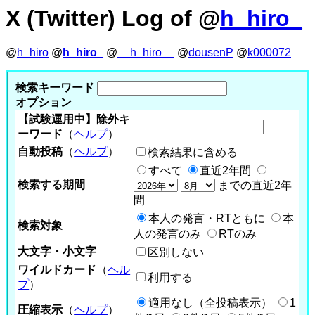
X (Twitter) Log of @
h_hiro_
@
h_hiro
@
h_hiro_
@
__h_hiro__
@
dousenP
@
k000072
検索キーワード
オプション
【試験運用中】除外キ
ーワード
（
ヘルプ
）
自動投稿
（
ヘルプ
）
検索結果に含める
すべて
直近2年間
検索する期間
までの直近2年
間
本人の発言・RTともに
本
検索対象
人の発言のみ
RTのみ
大文字・小文字
区別しない
ワイルドカード
（
ヘル
利用する
プ
）
適用なし（全投稿表示）
1
圧縮表示
（
ヘルプ
）