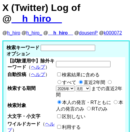
X (Twitter) Log of
@
__h_hiro__
@
h_hiro
@
h_hiro_
@
__h_hiro__
@
dousenP
@
k000072
検索キーワード
オプション
【試験運用中】除外キ
ーワード
（
ヘルプ
）
自動投稿
（
ヘルプ
）
検索結果に含める
すべて
直近2年間
検索する期間
までの直近2年
間
本人の発言・RTともに
本
検索対象
人の発言のみ
RTのみ
大文字・小文字
区別しない
ワイルドカード
（
ヘル
利用する
プ
）