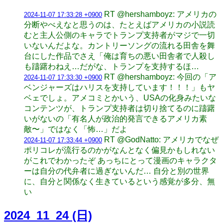
RT @hershamboyz: アメリカの
2024-11-07 17:33:28 +0900
分断やべえなと思うのは、たとえばアメリカの小説読
むと主人公側のキャラでトランプ支持者がマジで一切
いないんだよな。カントリーソングの流れる田舎を舞
台にした作品でさえ「俺は育ちの悪い田舎者で人殺し
も躊躇わねえ…だがな、トランプを支持するほ…
RT @hershamboyz: 今回の「ア
2024-11-07 17:33:30 +0900
ベンジャーズはハリスを支持しています！！！」もヤ
ベェでしょ。アメコミとかいう、USAの化身みたいな
コンテンツが、トランプ支持者は切り捨てるのに躊躇
いがないの「有名人が政治的発言できるアメリカ素
敵〜」ではなく「怖…」だよ
RT @GodNatto: アメリカでなぜ
2024-11-07 17:33:44 +0900
ポリコレが流行るのかがなんとなく偏見かもしれない
がこれでわかったぞ あっちにとって漫画のキャラクタ
ーは自分の代弁者に過ぎないんだ… 自分と別の世界
に、自分と関係なく生きているという感覚が多分、無
い
2024_11_24 (日)