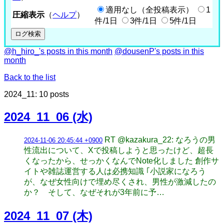
適用なし（全投稿表示）
1
圧縮表示
（
ヘルプ
）
件/1日
3件/1日
5件/1日
@h_hiro_'s posts in this month
@dousenP's posts in this
month
Back to the list
2024_11: 10 posts
2024_11_06 (水)
RT @kazakura_22: なろうの男
2024-11-06 20:45:44 +0900
性流出について、Xで投稿しようと思ったけど、超長
くなったから、せっかくなんでNote化しました 創作サ
イトや雑誌運営する人は必携知識 ｢小説家になろう
が、なぜ女性向けで埋め尽くされ、男性が激減したの
か？ そして、なぜそれが3年前に予…
2024_11_07 (木)