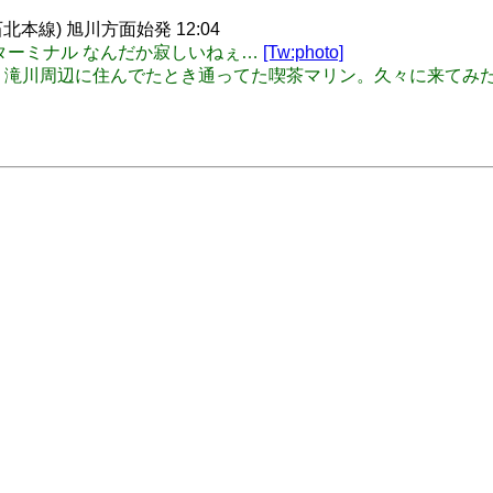
本線) 旭川方面始発 12:04
日の岩内ターミナル なんだか寂しいねぇ…
[Tw:photo]
: 【拡散希望】 滝川周辺に住んでたとき通ってた喫茶マリン。久々