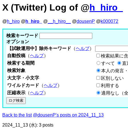
X (Twitter) Log of @
h_hiro_
@
h_hiro
@
h_hiro_
@
__h_hiro__
@
dousenP
@
k000072
検索キーワード
オプション
【試験運用中】除外キーワード
（
ヘルプ
）
自動投稿
（
ヘルプ
）
検索結果に
検索する期間
すべて
直
検索対象
本人の発言・
大文字・小文字
区別しない
ワイルドカード
（
ヘルプ
）
利用する
圧縮表示
（
ヘルプ
）
適用なし（
Back to the list
@dousenP's posts on 2024_11_13
2024_11_13 (水): 3 posts