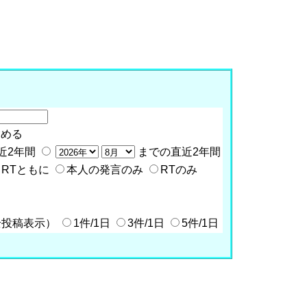
含める
近2年間
までの直近2年間
RTともに
本人の発言のみ
RTのみ
全投稿表示）
1件/1日
3件/1日
5件/1日