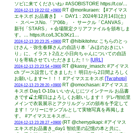
ソビに来てくださいね♪ #ASOBISTORE https://t.co/…
RT @morikuraen: 【#アイマス
2024-12-13 19:22:02 +0900
エキスポ お品書き】 ・ DAY1：2024年12月14日(土)
・ スペースNo. 「ア06b」 ・ サークル「CANVAS」
新刊「STARS」＋会場限定クリアファイルを頒布しま
す。… https://t.co/L3Cb3Kz1…
RT @hibikitohru: こちらのとっ
2024-12-13 20:23:25 +0900
けさん・弥生春輝さんの自語り本「みほのおきにい
り」に、イラスト2点と小日向ちゃんについての自語
りを寄稿させていただきました！✨
[URL]
RT @kassy_imasch: #アイマス
2024-12-13 23:23:54 +0900
ch ブース設営してきました！ 明日から2日間よろしく
お願いします〜！！！ #アイマスエキスポ
[Tw:photo]
RT @omochasan: #アイマスエ
2024-12-13 23:28:20 +0900
キスポ Day1 O-10a いいかんじにツインテール お品書
きです🍒土曜日はよろしくお願いします！ デレ/智絵里
メインで衣装展示とアクリルグッズの頒布を予定して
ます！ ツリーにサンプルとして実物写真を再掲しま
す。 #アイマスエキスポ…
(RT @cherrypikapi: #アイマス
2024-12-13 23:28:27 +0900
エキスポお品書き_day1 智絵里の記憶の本と共に、