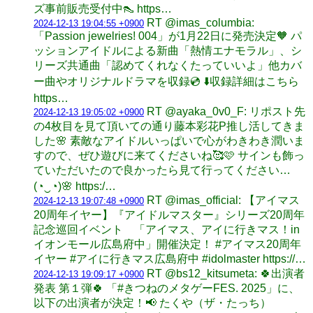
ズ事前販売受付中👠 https…
RT @imas_columbia:
2024-12-13 19:04:55 +0900
「Passion jewelries! 004」が1月22日に発売決定🧡 パ
ッションアイドルによる新曲「熱情エナモラル」、シ
リーズ共通曲「認めてくれなくたっていいよ」他カバ
ー曲やオリジナルドラマを収録💿 ⬇️収録詳細はこちら
https…
RT @ayaka_0v0_F: リポスト先
2024-12-13 19:05:02 +0900
の4枚目を見て頂いての通り藤本彩花P推し活してきま
した🌸 素敵なアイドルいっぱいで心がわきわき潤いま
すので、ぜひ遊びに来てくださいね🥰🩷 サインも飾っ
ていただいたので良かったら見て行ってください…
(⁠◔⁠‿⁠◔⁠)🌸 https:/…
RT @imas_official: 【アイマス
2024-12-13 19:07:48 +0900
20周年イヤー】『アイドルマスター』シリーズ20周年
記念巡回イベント 「アイマス、アイに行きマス！in
イオンモール広島府中」開催決定！ #アイマス20周年
イヤー #アイに行きマス広島府中 #idolmaster https://…
RT @bs12_kitsumeta: 🍀出演者
2024-12-13 19:09:17 +0900
発表 第１弾🍀 「#きつねのメタゲーFES. 2025」に、
以下の出演者が決定！📢 たくや（ザ・たっち）