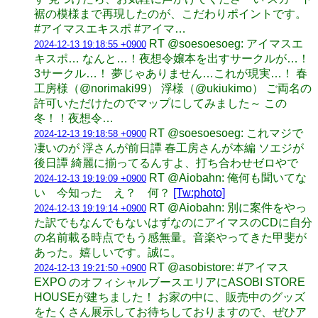
裾の模様まで再現したのが、こだわりポイントです。
#アイマスエキスポ #アイマ…
RT @soesoesoeg: アイマスエ
2024-12-13 19:18:55 +0900
キスポ… なんと…！夜想令嬢本を出すサークルが…！
3サークル…！ 夢じゃありません…これが現実…！ 春
工房様（@norimaki99） 浮様（@ukiukimo） ご両名の
許可いただけたのでマップにしてみました～ この
冬！！夜想令…
RT @soesoesoeg: これマジで
2024-12-13 19:18:58 +0900
凄いのが 浮さんが前日譚 春工房さんが本編 ソエジが
後日譚 綺麗に揃ってるんすよ、打ち合わせゼロやで
RT @Aiobahn: 俺何も聞いてな
2024-12-13 19:19:09 +0900
い 今知った え？ 何？
[Tw:photo]
RT @Aiobahn: 別に案件をやっ
2024-12-13 19:19:14 +0900
た訳でもなんでもないはずなのにアイマスのCDに自分
の名前載る時点でもう感無量。音楽やってきた甲斐が
あった。嬉しいです。誠に。
RT @asobistore: #アイマス
2024-12-13 19:21:50 +0900
EXPO のオフィシャルブースエリアにASOBI STORE
HOUSEが建ちました！ お家の中に、販売中のグッズ
をたくさん展示してお待ちしておりますので、ぜひア