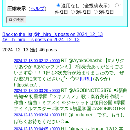
適用なし（全投稿表示）
1
圧縮表示
（
ヘルプ
）
件/1日
3件/1日
5件/1日
Back to the list
@h_hiro_'s posts on 2024_12_13
@__h_hiro__'s posts on 2024_12_13
2024_12_13 (金): 46 posts
RT @AyakaOhashi: 【#メリク
2024-12-13 00:02:12 +0900
リあやか #あやかファンミ】 2部完売ありがとうござ
います😊！！ 1部も3次先行が始まりましたので、 ぜ
ひ遊びに来てください𐔌՞･·･՞𐦯♡
[URL]
(あやか)
https://t.co/…
RT @ASOBINOTES876: 📢新曲
2024-12-13 00:03:29 +0900
告知📢 初星学園「ツキノカメ」 歌：秦谷美鈴 作詞・
作曲・編曲：ミフメイ ※ジャケットは後日公開 #学園
アイドルマスター #学マス #初星学園 #ASOBINOTES
RT @_mifumei_: です。もうし
2024-12-13 00:03:34 +0900
ばらくお待ちください🌕🐢
RT @imas_calendar: 12/13 本
2024-12-13 00:04:05 +0900