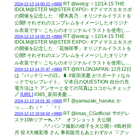
RT @wstcg: ✨12/14-15 THE
2024-12-13 14:00:21 +0900
IDOLM@STER M@STER EXPO✨️ #アイマスエキスポ
の開催を記念した 「櫻木真乃」オリジナルイラストを
公開❗️ それぞれのエンブレムをイメージしたオリジナ
ル衣装です✨️ こちらのオリジナルイラストを使用し…
RT @wstcg: ✨12/14-15 THE
2024-12-13 14:00:23 +0900
IDOLM@STER M@STER EXPO✨️ #アイマスエキスポ
の開催を記念した 「花海咲季」オリジナルイラストを
公開❗️ それぞれのエンブレムをイメージしたオリジナ
ル衣装です✨️ こちらのオリジナルイラストを使用し…
RT @NYLONJAPAN: 12月12日
2024-12-13 14:37:47 +0900
は『バッテリーの日』🔋 #富田美憂 がスポーティなル
ックでセレブレイト。 💡本日のQUESTION 自分の充
電方法は？ アンサーと全ての写真はココからチェック
🔗
[URL]
#365_富田美憂…
RT @yamazaki_haruka: か
2024-12-13 19:01:30 +0900
っ……わ（〃゜゜〃）
RT @imas_CGofficial: 🎊#デレ
2024-12-13 19:04:50 +0900
ステ10thツアー👠 ˖*˖* オフショット 大公開
˖*˖* パンフ撮影の様子を大公開✨ #島村卯
月 役 #大橋彩香 さん 事前販売もあとわずか♬ ▽グッ