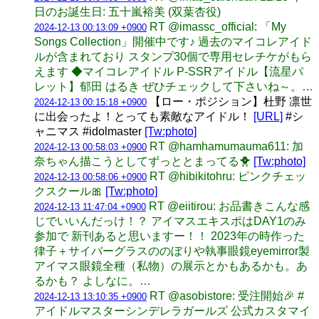
日のお誕生日: 五十嵐裕美 (双葉杏役)
RT @imassc_official: 「My
2024-12-13 00:13:09 +0900
Songs Collection」開催中です♪ 過去のマイコレアイド
ルが含まれており スタンプ30個で専用セレチケがもら
えます ◆マイコレアイドル P-SSRアイドル【流星パ
レット】郁田 はるき ぜひチェックして下さいね～。…
【ロー・ポジション】杜野 凛世
2024-12-13 00:15:18 +0900
に出会ったよ！とっても素敵なアイドル！
[URL]
#シ
ャニマス #idolmaster
[Tw:photo]
RT @hamhamumauma611: 加
2024-12-13 00:58:03 +0900
奈ちゃん描こうとしてずっととまってる🐥
[Tw:photo]
RT @hibikitohru: ピンクチェッ
2024-12-13 00:58:06 +0900
クスクール🎀
[Tw:photo]
RT @eiitirou: お品書きこんな感
2024-12-13 11:47:04 +0900
じでいいんだっけ！？ アイマスエキスポはDAY1のみ
参加で 新刊あると思いますー！！ 2023年の時作った
律子＋サイバーグラスののぼりや執事眼鏡eyemirror製
アイマス眼鏡全種（私物）の展示とかもあるかも。あ
るかも？ よしなに。…
RT @asobistore: 受注開始🎉 #
2024-12-13 13:10:35 +0900
アイドルマスターシンデレラガールズ 公式カスタマイ