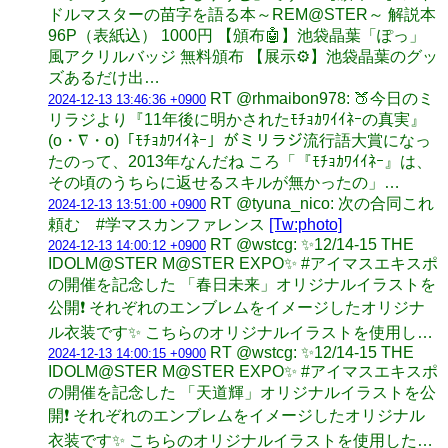
ドルマスターの苗字を語る本～REM@STER～ 解説本
96P（表紙込） 1000円 【頒布🤖】池袋晶葉「ぽっ」
風アクリルバッジ 無料頒布 【展示⚙️】池袋晶葉のグッ
ズあるだけ出…
RT @rhmaibon978: 🍑今日のミ
2024-12-13 13:46:36 +0900
リラジより『11年後に明かされたﾓﾁｮｶﾜｲｲﾈｰの真実』
(o・∇・o)「ﾓﾁｮｶﾜｲｲﾈｰ」がミリラジ流行語大賞になっ
たのって、2013年なんだね ころ「『ﾓﾁｮｶﾜｲｲﾈｰ』は、
その頃のうちらに返せるスキルが無かったの」…
RT @tyuna_nico: 次の合同これ
2024-12-13 13:51:00 +0900
頼む #学マスカンファレンス
[Tw:photo]
RT @wstcg: ✨12/14-15 THE
2024-12-13 14:00:12 +0900
IDOLM@STER M@STER EXPO✨️ #アイマスエキスポ
の開催を記念した 「春日未来」オリジナルイラストを
公開❗️ それぞれのエンブレムをイメージしたオリジナ
ル衣装です✨️ こちらのオリジナルイラストを使用し…
RT @wstcg: ✨12/14-15 THE
2024-12-13 14:00:15 +0900
IDOLM@STER M@STER EXPO✨️ #アイマスエキスポ
の開催を記念した 「天道輝」オリジナルイラストを公
開❗️ それぞれのエンブレムをイメージしたオリジナル
衣装です✨️ こちらのオリジナルイラストを使用した…