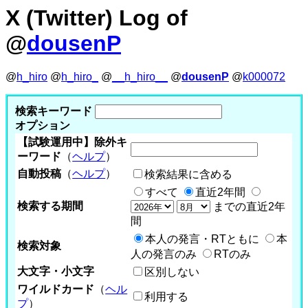
X (Twitter) Log of
@
dousenP
@
h_hiro
@
h_hiro_
@
__h_hiro__
@
dousenP
@
k000072
検索キーワード
オプション
【試験運用中】除外キ
ーワード
（
ヘルプ
）
自動投稿
（
ヘルプ
）
検索結果に含める
すべて
直近2年間
検索する期間
までの直近2年
間
本人の発言・RTともに
本
検索対象
人の発言のみ
RTのみ
大文字・小文字
区別しない
ワイルドカード
（
ヘル
利用する
プ
）