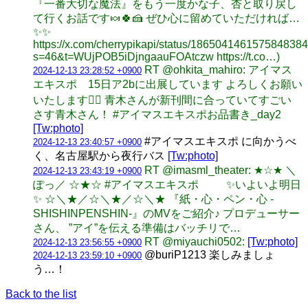
『一番大切な魔法』をもう一度かな子、杏と取り戻し
て行くお話です🍬🍀🍰 ぜひ心に留めていただければ…
✨✨
https://x.com/cherrypikapi/status/186504146157584838
s=46&t=WUjPOB5iDjngaauFOAtczw https://t.co…)
RT @ohkita_mahiro: アイマス
2024-12-13 23:28:52 +0900
エキスポ 15日ア2bに出展しています よろしくお願い
いたします🙇‍♂️ 青木さんが新刊間に合っていてすごい
さす青木さん！ #アイマスエキスポお品書き_day2
[Tw:photo]
#アイマスエキスポ に向かうべ
2024-12-13 23:40:57 +0900
く、名古屋駅から夜行バス
[Tw:photo]
RT @imasml_theater: ★☆★ ＼
2024-12-13 23:43:19 +0900
ぽっ／ ☆★☆ #アイマスエキスポ ✨いよいよ明日
✨ ☆＼★／☆＼★／☆＼★ 『紙・心・ペン・心 -
SHISHINPENSHIN-』のMVをご紹介♪ プロデューサー
さん、 ”アイ”を伝える準備はバッチリで…
RT @miyauchi0502:
[Tw:photo]
2024-12-13 23:56:55 +0900
@buriP1213 楽しみましょ
2024-12-13 23:59:10 +0900
う…！
Back to the list