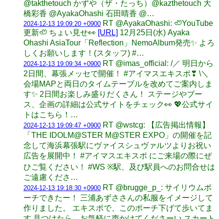
@takthetouch かずや（ザ・たっち）@kazthetouch 大
橋彩香 @AyakaOhashi 石田晴香 @…
RT @AyakaOhashi: 🦥YouTube
2024-12-13 19:09:20 +0900
更新🦥 ちょい見せ👀
[URL]
12月25日(水) Ayaka
Ohashi AsiaTour「Reflection」NemoAlbum発売✨ よろ
しくお願いします！(スタッフ) #…
RT @imas_official: /／ 明日から
2024-12-13 19:09:34 +0900
2日間、幕張メッセで開催！ #アイマスエキスポ❣ \＼
会場MAPと両日のタイムテーブルを改めてご案内しま
す✨ 2日間お楽しみ盛りだくさん！ ステージやブー
ス、企画の詳細は公式サイトをチェック👀 💖公式サイ
トはこちら！…
RT @wstcg: 【広告掲出情報】
2024-12-13 19:09:47 +0900
「THE IDOLM@STER M@STER EXPO」の開催を記
念して海浜幕張駅にヴァイスシュヴァルツよりお祝い
広告を展開中！ #アイマスエキスポ にご来場の際にぜ
ひご覧ください！ #WS ※駅、及び駅員へのお問合せは
ご遠慮くださ…
RT @brugge_p_: サイリウムポ
2024-12-13 19:18:30 +0900
ーチできたー！ 三浦あずささんの私服をイメージして
作りました。 エキスポで、このポーチ下げて歩いてま
す 見つけたら、お気軽に声かけてくださーい スカート