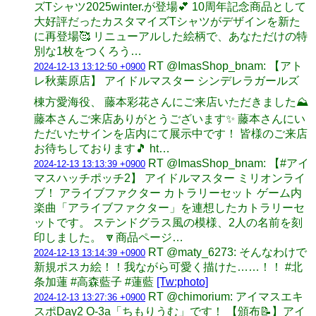
ズTシャツ2025winter.が登場💕 10周年記念商品として
大好評だったカスタマイズTシャツがデザインを新た
に再登場🥰 リニューアルした絵柄で、あなただけの特
別な1枚をつくろう…
RT @ImasShop_bnam: 【アト
2024-12-13 13:12:50 +0900
レ秋葉原店】 アイドルマスター シンデレラガールズ
棟方愛海役、 藤本彩花さんにご来店いただきました⛰
藤本さんご来店ありがとうございます✨ 藤本さんにい
ただいたサインを店内にて展示中です！ 皆様のご来店
お待ちしております🎵 ht…
RT @ImasShop_bnam: 【#アイ
2024-12-13 13:13:39 +0900
マスハッチポッチ2】 アイドルマスター ミリオンライ
ブ！ アライブファクター カトラリーセット ゲーム内
楽曲「アライブファクター」を連想したカトラリーセ
ットです。 ステンドグラス風の模様、2人の名前を刻
印しました。 🔽商品ページ…
RT @maty_6273: そんなわけで
2024-12-13 13:14:39 +0900
新規ポスカ絵！！我ながら可愛く描けた……！！ #北
条加蓮 #高森藍子 #蓮藍
[Tw:photo]
RT @chimorium: アイマスエキ
2024-12-13 13:27:36 +0900
スポDay2 O-3a「ちもりうむ」です！ 【頒布📝】アイ