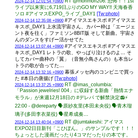
RT @morimori206: 恐怖！！1st
2024-12-14 12:01:54 +0900
ライブ以来実に6,719日ぶりのGO MY WAY!! 天海春香
ソロ #アイマスEXPO_ライブ_DAY1
[Tw:photo]
#アイマスエキスポ #アイマスエ
2024-12-14 12:35:08 +0900
キスポ_DAY1 上水流宇宙さん、カバー枠は「エージェ
ント夜を往く」ファミソン8BIT版 そして新曲。宇宙さ
んのダンスをすげー活かせてた
#アイマスエキスポ #アイマスエ
2024-12-14 13:07:44 +0900
キスポ_DAY1 レトラの歌、やっぱり泣けるのよ… そ
してカバー曲枠の「翼」（音無小鳥さんの）も本当レ
トラの歌が合ってた…
幕張メッセ内のコンビニで買っ
2024-12-14 13:32:16 +0900
た #本日の唐揚げ
[Tw:photo]
RT @imas_columbia:
2024-12-14 13:37:25 +0900
「Passion jewelries! 004」に収録する新曲「熱情エナ
モラル」が来週12月18日の #デレパ で解禁決定📻⚡
22:00 - @dereparty 🗣️原紗友里(本田未央役) 🗣️青木瑠
璃子(多田李衣菜役) 🗣️星希成奏…
RT @jumtakeshi: アイマス
2024-12-14 13:40:04 +0900
EXPO2日目新刊「こひぼん。」のサンプルです！！！
ちょっとした漫画だったり4コマだったりの本です。