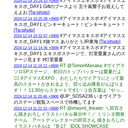
#アイマスエキスポ #アイマスエ
2024-12-14 10:24:10 +0900
キスポ_DAY1 Giftのブースより 五十嵐響子お迎えして
えよお
[Tw:photo]
#アイマスエキスポ #アイマスエ
2024-12-14 10:25:38 +0900
キスポ_DAY1 ピンキーキュート！ピンキーキュート！
[Tw:photo]
#アイマスエキスポ #アイマスエ
2024-12-14 10:32:07 +0900
キスポ_DAY1 #旅マス ありがとうJR東海
[Tw:photo]
#アイマスエキスポ #アイマスエ
2024-12-14 11:14:36 +0900
キスポ_DAY1 エキスポステージで、灯里愛夏さんのス
テージ見ます #灯里愛夏
RT @TomoriManaka: #ヴイアラ
2024-12-14 11:19:12 +0900
ソロSPステージ、 初日のトップバッターは愛夏だよ
❤️‍🔥 #アイマスEXPO 、わたしたちヴイアラにとって最
高のスタートがきれるよう、切り込み隊長がんばりま
す！！ 11:30からスタートです(˶ˊᵕˋ˵) 合言葉は『やっ…
@JP_SOSA236 いまヴイアラ
2024-12-14 11:20:46 +0900
のステージ観覧スペースで待機してます
RT @imasml_theater: ＼田宮さ
2024-12-14 11:22:15 +0900
ん描きおろしイラストパネル展示中！／ ミリシタ開発
チーム アートディレクターの田宮さん 描きおろしの
イラストパネルは 『B-17 IDOL SHOWCASE