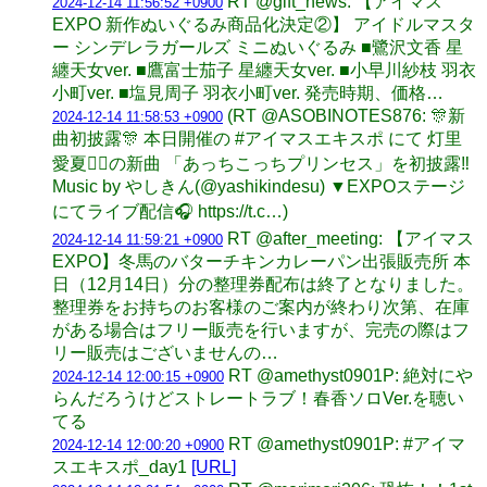
RT @gift_news: 【アイマス
2024-12-14 11:56:52 +0900
EXPO 新作ぬいぐるみ商品化決定②】 アイドルマスタ
ー シンデレラガールズ ミニぬいぐるみ ■鷺沢文香 星
纏天女ver. ■鷹富士茄子 星纏天女ver. ■小早川紗枝 羽衣
小町ver. ■塩見周子 羽衣小町ver. 発売時期、価格…
(RT @ASOBINOTES876: 🎊新
2024-12-14 11:58:53 +0900
曲初披露🎊 本日開催の #アイマスエキスポ にて 灯里
愛夏❤️‍🔥の新曲 「あっちこっちプリンセス」を初披露‼️
Music by やしきん(@yashikindesu) ▼EXPOステージ
にてライブ配信🎧 https://t.c…)
RT @after_meeting: 【アイマス
2024-12-14 11:59:21 +0900
EXPO】冬馬のバターチキンカレーパン出張販売所 本
日（12月14日）分の整理券配布は終了となりました。
整理券をお持ちのお客様のご案内が終わり次第、在庫
がある場合はフリー販売を行いますが、完売の際はフ
リー販売はございませんの…
RT @amethyst0901P: 絶対にや
2024-12-14 12:00:15 +0900
らんだろうけどストレートラブ！春香ソロVer.を聴い
てる
RT @amethyst0901P: #アイマ
2024-12-14 12:00:20 +0900
スエキスポ_day1
[URL]