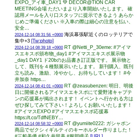
EXPO_アイ車_DAY1 💚 DECOR@TION CAR
MEETING会場 ただいまより入車開始いたします。 確
認用メールを入り口スタッフに提示できるよう あらか
じめご準備ください ※入車の際は細心の注意を払い、
安全…
海浜幕張駅近くのロッテリアで
2024-12-14 08:31:56 +0900
集中+3
[Tw:photo]
RT @Netti_P_30eme: #アイマ
2024-12-14 08:39:18 +0900
スエキスポ頒布物_day1 #アイマスエキスポ展示物
_day1 DAY1 ド20bのお品書き訂正版です。 展示物と
して、既刊を４種類展示いたします。 新刊購入、既刊
立ち読み、激励、冷やかし、お待ちしています！ #今
井加奈 https…
RT @zeasubenzen: 明日、明後
2024-12-14 08:41:01 +0900
日に開催されるアイマスエキスポにて愛野渚キャプテ
ンの応援幕が掲出されます！ イベントへ行かれる方は
ぜひ探してみて下さい！よろしくお願いいたします！
#アイマスEXPO #アイマスエキスポ応援幕
https://t.co/TdfNEBY…
RT @yumiite0222: ガシャポン
2024-12-14 08:58:32 +0900
商品でゼクシィギルティのキーホルダー作りました！
#三船美優 #和久井留美 #服部瞳子
[URL]