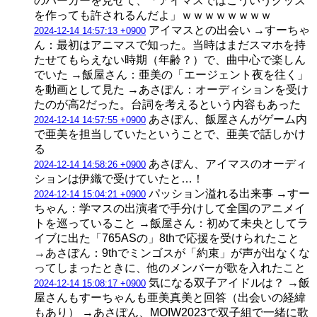
のパーカーを見せて、「アイマスではこういうグッズ
を作っても許されるんだよ」ｗｗｗｗｗｗｗｗ
アイマスとの出会い →すーちゃ
2024-12-14 14:57:13 +0900
ん：最初はアニマスで知った。当時はまだスマホを持
たせてもらえない時期（年齢？）で、曲中心で楽しん
でいた →飯屋さん：亜美の「エージェント夜を往く」
を動画として見た →あさぽん：オーディションを受け
たのが高2だった。台詞を考えるという内容もあった
あさぽん、飯屋さんがゲーム内
2024-12-14 14:57:55 +0900
で亜美を担当していたということで、亜美で話しかけ
る
あさぽん、アイマスのオーディ
2024-12-14 14:58:26 +0900
ションは伊織で受けていたと…！
パッション溢れる出来事 →すー
2024-12-14 15:04:21 +0900
ちゃん：学マスの出演者で手分けして全国のアニメイ
トを巡っていること →飯屋さん：初めて未央としてラ
イブに出た「765ASの」8thで応援を受けられたこと
→あさぽん：9thでミンゴスが「約束」が声が出なくな
ってしまったときに、他のメンバーが歌を入れたこと
気になる双子アイドルは？ →飯
2024-12-14 15:08:17 +0900
屋さんもすーちゃんも亜美真美と回答（出会いの経緯
もあり） →あさぽん、MOIW2023で双子組で一緒に歌