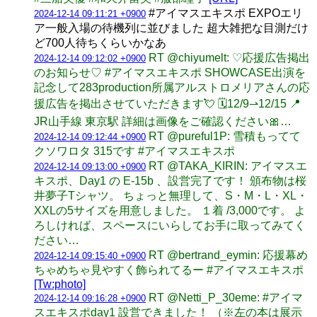
#アイマスエキスポ EXPOエリ
2024-12-14 09:11:21 +0900
ア一般入場の待機列に並びました 超大雑把な目測だけ
ど700人待ちくらいかなあ
RT @chiyumelt: ♡応援広告掲出
2024-12-14 09:12:02 +0900
のお知らせ♡ #アイマスエキスポ SHOWCASE出演を
記念して283production所属アルストロメリアさんの応
援広告を掲出させていただきます💘 🗓️12/9⇀12/15 📍
JR山手線 東京駅 詳細は画像をご確認ください🎀…
RT @pureful1P: 雪積もってて
2024-12-14 09:12:44 +0900
クソワロタ 315です #アイマスエキスポ
RT @TAKA_KIRIN: アイマスエ
2024-12-14 09:13:00 +0900
キスポ、Day1 の E-15b 、設営完了です！ 頒布物は桜
井夢子Tシャツ。 ちょっと無理して、S・M・L・XL・
XXLの5サイズを用意しました。 １着 /3,000です。 よ
ろしければ、スペースにいらしてお手に取ってみてく
ださい…
RT @bertrand_eymin: 応援幕め
2024-12-14 09:15:40 +0900
ちゃめちゃ見やすく飾られてるー #アイマスエキスポ
[Tw:photo]
RT @Netti_P_30eme: #アイマ
2024-12-14 09:16:28 +0900
スエキスポday1 設営できました！ （※左の本は展示