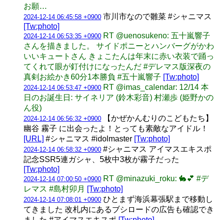
お願…
市川市なので雛菜 #シャニマス
2024-12-14 06:45:58 +0900
[Tw:photo]
RT @uenosukeno: 五十嵐響子
2024-12-14 06:53:35 +0900
さんを描きました。 サイドポニーとハンバーグがかわ
いいキュートさん きょこたんは年末に赤い衣装で踊っ
てくれて眼が釘付けになったんだ #デレマス版深夜の
真剣お絵かき60分1本勝負 #五十嵐響子
[Tw:photo]
RT @imas_calendar: 12/14 本
2024-12-14 06:53:47 +0900
日のお誕生日: サイネリア (鈴木彩音) 村瀬歩 (姫野かの
ん役)
【かぜかんむりのこどもたち】
2024-12-14 06:56:32 +0900
幽谷 霧子 に出会ったよ！とっても素敵なアイドル！
[URL]
#シャニマス #idolmaster
[Tw:photo]
#シャニマス アイマスエキスポ
2024-12-14 06:58:32 +0900
記念SSR5連ガシャ、5枚中3枚が霧子だった
[Tw:photo]
RT @minazuki_roku: 🐇💕 #デ
2024-12-14 07:00:50 +0900
レマス #島村卯月
[Tw:photo]
ひとまず海浜幕張駅まで移動し
2024-12-14 07:08:01 +0900
てきました 改札内にあるブシロードの広告も確認でき
ました #アイマスエキスポ
[Tw:photo]