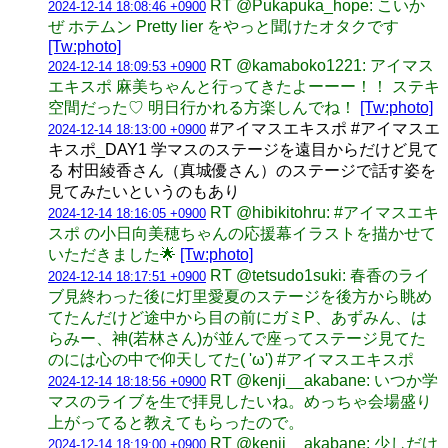
RT @Pukapuka_hope: こいか
2024-12-14 18:08:46 +0900
ぜ ホテムン Pretty lier をやっと聞けたオタクです
[Tw:photo]
RT @kamaboko1221: アイマス
2024-12-14 18:09:53 +0900
エキスポ 麻美ちゃんと行ってきたよーーー！！ ステキ
空間だった♡ 明日行かれる方楽しんでね！
[Tw:photo]
#アイマスエキスポ #アイマスエ
2024-12-14 18:13:00 +0900
キスポ_DAY1 学マスのステージを遠目からだけど見て
る 村田綾香さん（真城優さん）のステージで話す姿を
見てみたいというのもあり
RT @hibikitohru: #アイマスエキ
2024-12-14 18:16:05 +0900
スポ の小日向美穂ちゃんの応援幕イラストを描かせて
いただきました🌟
[Tw:photo]
RT @tetsudo1suki: 春香のライ
2024-12-14 18:17:51 +0900
ブ見終わった後に灯里愛夏のステージを後方から眺め
てたんだけど途中から目の前にガミP、あずみん、は
らみー、神(若林さん)が並んで座ってステージ見てた
のには心の中で仰天してた( 'ω') #アイマスエキスポ
RT @kenji__akabane: いつか学
2024-12-14 18:18:56 +0900
マスのライブを生で拝見したいね。めっちゃ会場盛り
上がってると教えてもらったので。
RT @kenji__akabane: 少しだけ
2024-12-14 18:19:00 +0900