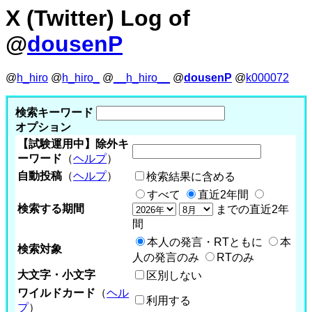
X (Twitter) Log of
@
dousenP
@
h_hiro
@
h_hiro_
@
__h_hiro__
@
dousenP
@
k000072
検索キーワード
オプション
【試験運用中】除外キ
ーワード
（
ヘルプ
）
自動投稿
（
ヘルプ
）
検索結果に含める
すべて
直近2年間
検索する期間
までの直近2年
間
本人の発言・RTともに
本
検索対象
人の発言のみ
RTのみ
大文字・小文字
区別しない
ワイルドカード
（
ヘル
利用する
プ
）