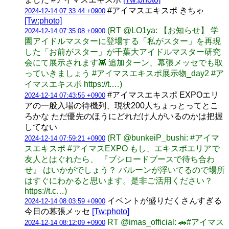
#アイマスエキスポ きちゃ
2024-12-14 07:33:44 +0900
[Tw:photo]
(RT @LO1ya: 【お知らせ】 学
2024-12-14 07:35:08 +0900
園アイドルマスターに登場する「私がスター」を再現
した「お前がスター」が千葉大アイドルマスター研究
会にて展示されます👾 追加ターン、幕張メッセでも取
っていきましょう #アイマスエキスポ展示物_day2 #ア
イマスエキスポ https://t.…)
#アイマスエキスポ EXPOエリ
2024-12-14 07:43:55 +0900
アの一般入場の待機列、現状200人ちょっとってとこ
ろかな ただ優先のほうにどれだけ人がいるのかは把握
してない
(RT @bunkeiP_bushi: #アイマ
2024-12-14 07:59:21 +0900
スエキスポ #アイマスEXPO もし、エキスポエリアで
友人とはぐれたら、 『ブシロードブースで待ち合わ
せ』 はいかがでしょう？ バルーンが浮いてるので場所
はすぐにわかると思います。是非ご活用ください？
https://t.c…)
イベントが盛りだくさんすぎる
2024-12-14 08:03:59 +0900
今日の幕張メッセ
[Tw:photo]
RT @imas_official: 🚗#アイマス
2024-12-14 08:12:09 +0900