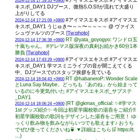
#アイマスエキスポ #アイマスエ
2024-12-14 17:19:33 +0900
キスポ_DAY1 DJブース、微熱S.O.S!!が流れて大盛り
上がりしてる
#アイマスエキスポ #アイマスエ
2024-12-14 17:21:09 +0900
キスポ_DAY1 うじゅき〜～～〜～～～～ @ ヴァイス
シュヴァルツのブース
[Tw:photo]
RT @yata_goyogyo: ワンドロ五
2024-12-14 17:36:38 +0900
十嵐ちゃん。 #デレマス版深夜の真剣お絵かき60分1本
勝負
[Tw:photo]
#アイマスエキスポ #アイマスエ
2024-12-14 17:43:29 +0900
キスポ_DAY1 学マスミニライブの音が聞こえてくる
中、DJブースでのスタッフ挨拶を見ている
RT @habaneroP: Wonder Scale
2024-12-14 18:04:43 +0900
とLuna Say Maybe、どっちも「あのね」から始まって
いるのに今更気付いた #アイマスエキスポ_サブステ
_DAY1
(RT @gkmas_official: ✨#学マス
2024-12-14 18:06:24 +0900
1st グッズ紹介✨ 今回は初星学園校歌の湯呑をご紹介‼
初星学園校歌の歌詞をデザインした湯吞をご用意！ ゆ
っくり飲み物を飲みながらいつでも歌えます♪ おうち
でぜひ使ってくださいね🍵 ▼詳細はこちら🛒 https://t.
…)