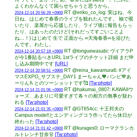
よくわかんなくて困らせちゃうと思うから。
RT @eriko_co_log: 実はね、今
2024-12-14 20:56:29 +0900
日ね、はじめて春香のライブを観れたんです。 袖で覗
いたり、楽屋から応援したり、ライブ後に報告もらっ
たり、はあったのだけど(それだってすごいことよ
ね…！) はじめて 生で 正面から ∞天海春香∞を浴びた
んです。わたし。
RT @tonguewasabi: ヴイアラP
2024-12-14 20:57:18 +0900
が今1番貼るべきURL 1stライブのチケット詳細 まだ申
し込み期間中です
[URL]
RT @reina_kawamura6: #アイ
2024-12-14 20:58:51 +0900
マスEXPO_サブステ_DAY1 まーちゃん🧡バンビ💙あ
ーりん🫰とのツーショットです🥰
[Tw:photo]
RT @hakumai_0807: KAWAIIウ
2024-12-14 21:01:06 +0900
ォーズ、あまりに可愛すぎて各々の相方の無事が疑わ
れる
[Tw:photo]
RT @GT654cc: 十王邦夫の
2024-12-14 21:01:35 +0900
Campus mode!!とエンディングコラ作ってたら休日が
終わった
[Tw:photo]
RT @kurages0: ローマクラシカ
2024-12-14 21:01:42 +0900
ルトレンチ甘奈👗
[Tw:photo]