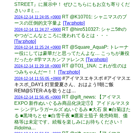
STREET』に展示中！ ぜひこちらにもお立ち寄りくだ
さい♪ #ミ…
RT @K10701: シャニマスのブ
2024-12-14 11:24:05 +0900
ースの圧倒的文字量よ
[Tw:photo]
RT @hiro510327: シャニ5thの
2024-12-14 11:24:27 +0900
やつがこんなところに使われてるとは・・・
[Tw:photo]
RT @Square_AquaP: トレーナ
2024-12-14 11:25:24 +0900
ー役にしては豪華だと思ってたんよな… こっちが兼役
だったか #学マスカンファレンス
[Tw:photo]
RT @TO1_1NA: これが生のは
2024-12-14 11:29:18 +0900
つみちゃんだー！！
[Tw:photo]
#アイマスエキスポ #アイマスエ
2024-12-14 11:55:05 +0900
キスポ_DAY1 灯里愛夏さん、おはよう!!朝ご飯
REM@STER-Aを歌うとは…
RT @gift_news: 【アイマス
2024-12-14 11:56:45 +0900
EXPO 新作ぬいぐるみ商品化決定①】 アイドルマスタ
ー シンデレラガールズ ぬいぐるみ ■大石 泉 ■白菊ほた
る ■黒埼ちとせ ■白雪千夜 ■鷹富士茄子 発売時期、価
格等は未定です。続報を楽しみにお待ちください！
#idolma…