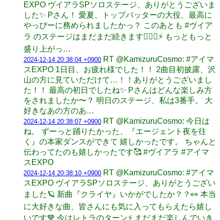
EXPO ヴイアラSPソロステージ、ありがとうございま
した✨ Pさん！ 愛夏、トップバッターの大役、最高に
やっぴーに務められましたかっ？ このあとも #ヴイア
ラ のステージはまだまだ続きます❤️‍🔥🈁⚡️ もっともっと
盛り上がっ…
RT @KamizuruCosmo: #アイマ
2024-12-14 20:38:04 +0900
スEXPO 1日目、お疲れ様でした！！ 2曲目初披露、沢
山の方に見ていただけて…！！ありがとうございまし
た！！ 最高の初日でしたね✨️ Pさんはどんな楽しみ方
をされましたか〜？ 明日のステージ、私は3番手。 大
好きなあの方のあ…
RT @KamizuruCosmo: 今日は
2024-12-14 20:38:07 +0900
ね。 ずーっと踊りたかった、『エージェント夜を往
く』の本家ダンスができて 嬉しかったです。 ちゃんと
伝わってたのも嬉しかったです🥰 #ヴイアラ #アイマ
スEXPO
RT @KamizuruCosmo: #アイマ
2024-12-14 20:38:10 +0900
スEXPO ヴイアラSPソロステージ、ありがとうござい
ました🪐 新曲『クライヤ』いかがでしたか？？👀 本当
に大好きな曲、皆さんにも気に入ってもらえたら嬉し
いです💙 今はレトラのターン⚡️ まだまだ楽しんでいき