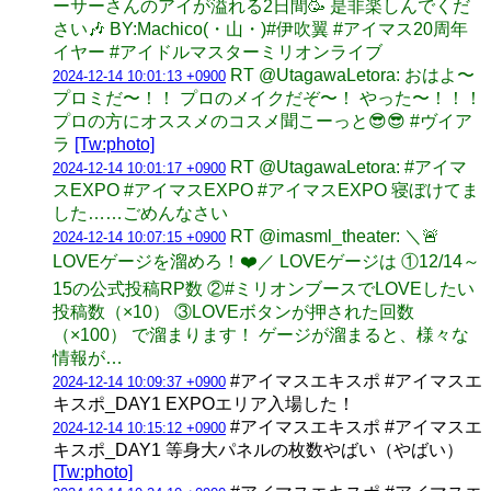
ーサーさんのアイが溢れる2日間🥳 是非楽しんでくだ
さい🎶 BY:Machico(・山・)#伊吹翼 #アイマス20周年
イヤー #アイドルマスターミリオンライブ
RT @UtagawaLetora: おはよ〜
2024-12-14 10:01:13 +0900
プロミだ〜！！ プロのメイクだぞ〜！ やった〜！！！
プロの方にオススメのコスメ聞こーっと😎😎 #ヴイア
ラ
[Tw:photo]
RT @UtagawaLetora: #アイマ
2024-12-14 10:01:17 +0900
スEXPO #アイマスEXPO #アイマスEXPO 寝ぼけてま
した……ごめんなさい
RT @imasml_theater: ＼🚨
2024-12-14 10:07:15 +0900
LOVEゲージを溜めろ！❤️／ LOVEゲージは ①12/14～
15の公式投稿RP数 ②#ミリオンブースでLOVEしたい
投稿数（×10） ③LOVEボタンが押された回数
（×100） で溜まります！ ゲージが溜まると、様々な
情報が…
#アイマスエキスポ #アイマスエ
2024-12-14 10:09:37 +0900
キスポ_DAY1 EXPOエリア入場した！
#アイマスエキスポ #アイマスエ
2024-12-14 10:15:12 +0900
キスポ_DAY1 等身大パネルの枚数やばい（やばい）
[Tw:photo]