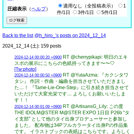
適用なし（全投稿表示）
1
圧縮表示
（
ヘルプ
）
件/1日
3件/1日
5件/1日
Back to the list
@h_hiro_'s posts on 2024_12_14
2024_12_14 (土): 159 posts
RT @cherrypikapi: 明日のエキ
2024-12-14 00:00:20 +0900
スポの展示にこちらの色紙持ってきます〜〜🤍
[Tw:photo]
RT @YutaAzma: 『カクシタワ
2024-12-14 00:00:50 +0900
タシ』 作詞・作曲・編曲を担当させていただきまし
た…！ 『Tame-Lie-One-Step』に引き続き担当させて
いただけて大変光栄です… よろしくお願いいたしま
す！！
RT @ArtisansG_Lily: この度
2024-12-14 00:01:09 +0900
THE IDOLM@STER M@STER EXPO 1日目 P26b “タ
イ支部” として他のタイ出身プロデューサーと参加し
ました。 配布物は34Pフルカラータイ出身Pの作品集
です。 イラストブックの表紙はこちらです。よろしく