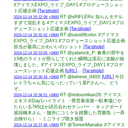
#アイマスEXPO_ライブ_DAY1 #プロデュースショッ
ト応援企画
[Tw:photo]
RT @xRIFLERx: 知らんモデル
2024-12-14 20:32:08 +0900
すぎて混乱する #アイマスEXPO_ライブ_DAY1 #プロ
デュースショット応援企画
[Tw:photo]
RT @sara08color: #アイマス
2024-12-14 20:32:42 +0900
EXPO_ライブ_DAY1 #プロデュースショット応援企画
担当が最高にかわいいのショット
[Tw:photo]
RT @yatarock_P: 春香の背中を
2024-12-14 20:33:05 +0900
13色のライトが照らしてくれた瞬間は流石に涙腺が崩
壊しました。#アイマスEXPO_ライブ_DAY1 #プロデ
ュースショット応援企画
[URL]
…
[Tw:photo]
RT @believe_0403:
[URL]
今日
2024-12-14 20:36:16 +0900
レトラちゃん気になったっていう某Pさんへ。 どう
ぞ。
RT @reitoumikan28: アイマス
2024-12-14 20:36:51 +0900
エキスポDay1ハイライト ・県営幕張第一駐車場にや
たらいる765ほか語呂合わせナンバー ・キックボード
巡回梅木さん ・随所にコミケを踏襲した雰囲気（一斉
点検やら） ・ミニライブ聴き放題
RT @TomoriManaka: #アイマス
2024-12-14 20:37:45 +0900