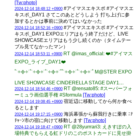
[Tw:photo]
#アイマスエキスポ #アイマスエ
2024-12-14 18:48:12 +0900
キスポ_DAY1 さてこのあとどうしよう 打ち上げに参
加するとかは事前に決めてはいなかった
#アイマスエキスポ #アイマスエ
2024-12-14 18:52:16 +0900
キスポ_DAY1 EXPOエリアはもう終了だけど、LIVE
SHOWCASEエリアはもう少し続くのか（タイムテー
ブル見てなかったマン）
RT @imas_official: ❤️#アイマス
2024-12-14 18:53:11 +0900
EXPO_ライブ_DAY1❤️
˚˙༓࿇༓˙˚˙༓࿇༓˙˚˙༓࿇༓˙˚˚˙༓࿇༓˙˚˙༓࿇༓˙˚ M@STER EXPO
LIVE SHOWCASE CINDERELLA STAGE DAY1…
RT @rensato85: #スーパーフォ
2024-12-14 18:54:46 +0900
ーミュラ画伯選手権 #Sformula
[Tw:photo]
宿近辺に移動してから何か食べ
2024-12-14 19:08:45 +0900
るとします
海浜幕張から蘇我行きに乗車 ﾆﾅ
2024-12-14 19:17:15 +0900
ﾁｬｰﾝ市の宿に向けて移動します
[Tw:photo]
RT @28yurrrari3: えきすぽの入
2024-12-14 19:18:47 +0900
場特典でもらえる虹ドリのこのポストカードに見せ掛