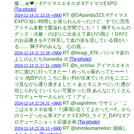
服𓂃🎀🖤𓈒𓏸 #アイマスエキスポ #アイマスEXPO
[Tw:photo]
RT @DApanda323: #アイマス
2024-12-14 21:13:18 +0900
EXPO 短い時間しか居られんかったけど、すでに完売
アイテム多数で愛溢れる空間でした！！ 輝子ちゃんの
グッズ・法被・のぼりに出会えて喜びの我と！DAY2
のお品書きをXで拝見して血の涙を流している我がい
る…… 輝子Pのみんな、心の底…
RT @hiragi_876: パジャマ姿の
2024-12-14 21:13:28 +0900
よしのんたちSonoritia 🎨
[Tw:photo]
RT @s_schisa: アイマスエキス
2024-12-14 21:17:11 +0900
ポに遊びに行ってきた〜！めっちゃ賑わってた〜〜！
☺️☺️ 池田Pのところに長い列が出来ていたのをニコニ
コ見ながら通り過ぎました🚶 あとモニターにいた透が
信じられなくいくらい可愛かった😢 あんなにたくさん
プロデューサーさんがいて！アイ…
RT @nagishinn: ウサミン「こ
2024-12-14 22:24:31 +0900
こはエキスポ会場！？(幕張) 近くてよかったー!!」から
のうーどっかん草 #アイマスEXPO_ライブ_DAY1 #プ
ロデュースショット応援企画
[Tw:photo]
RT @shirokumamelon: 脱稿し
2024-12-14 22:26:13 +0900