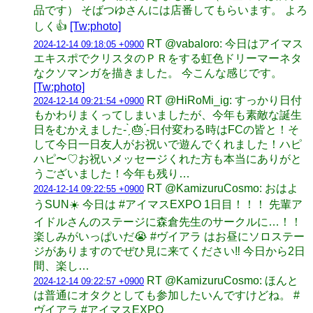
品です） そばつゆさんには店番してもらいます。 よろ
しく👍️
[Tw:photo]
RT @vabaloro: 今日はアイマス
2024-12-14 09:18:05 +0900
エキスポでクリスタのＰＲをする虹色ドリーマーネタ
なクソマンガを描きました。 今こんな感じです。
[Tw:photo]
RT @HiRoMi_ig: すっかり日付
2024-12-14 09:21:54 +0900
もかわりまくってしまいましたが、今年も素敵な誕生
日をむかえました- ̗̀ 🎂 ̖́-日付変わる時はFCの皆と！そ
して今日一日友人がお祝いで遊んでくれました！ハピ
ハピ〜♡お祝いメッセージくれた方も本当にありがと
うございました！今年も残り…
RT @KamizuruCosmo: おはよ
2024-12-14 09:22:55 +0900
うSUN☀️ 今日は #アイマスEXPO 1日目！！！ 先輩ア
イドルさんのステージに森倉先生のサークルに…！！
楽しみがいっぱいだ😭 #ヴイアラ はお昼にソロステー
ジがありますのでぜひ見に来てください‼️ 今日から2日
間、楽し…
RT @KamizuruCosmo: ほんと
2024-12-14 09:22:57 +0900
は普通にオタクとしても参加したいんですけどね。 #
ヴイアラ #アイマスEXPO