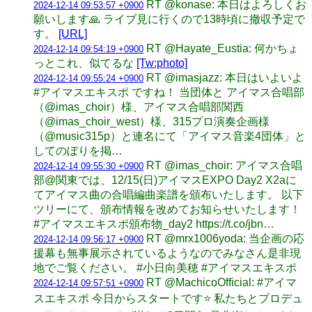
RT @konase: 本日はよろしくお
2024-12-14 09:53:57 +0900
願いします🙏 ライブ見に行くので13時頃に撤収予定で
す。
[URL]
RT @Hayate_Eustia: 何かちょ
2024-12-14 09:54:19 +0900
っとこれ、似てるな
[Tw:photo]
RT @imasjazz: 本日はいよいよ
2024-12-14 09:55:24 +0900
#アイマスエキスポ ですね！ 当団体と アイマス合唱部
（@imas_choir）様、アイマス合唱部関西
（@imas_choir_west）様、315プロ演奏企画様
（@music315p）と連名にて「アイマス音楽4団体」と
してのぼりを掲…
RT @imas_choir: アイマス合唱
2024-12-14 09:55:30 +0900
部@関東では、12/15(日)アイマスEXPO Day2 X2aに
てアイマス曲の合唱編曲楽譜を頒布いたします。 以下
ツリーにて、頒布情報を改めてお知らせいたします！
#アイマスエキスポ頒布物_day2 https://t.co/jbn…
RT @mrx1006yoda: 当企画の応
2024-12-14 09:56:17 +0900
援幕も無事展示されているようなのでみなさん是非現
地でご覧ください。 #小日向美穂 #アイマスエキスポ
RT @MachicoOfficial: #アイマ
2024-12-14 09:57:51 +0900
スエキスポ 今日からスタートです⭐ 私たちとプロデュ