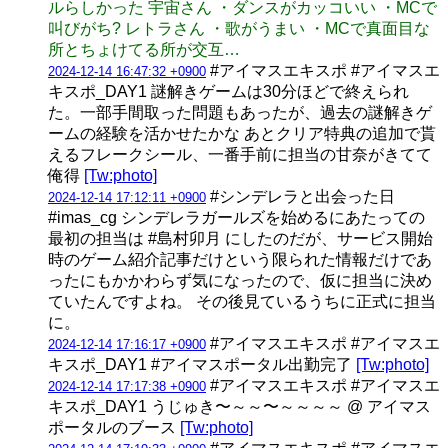
ルらしかった 宇宙さん ・ダンスがカッコいい ・MCで
叫びがち? レトラさん ・歌がうまい ・MCで真面目な
所とちょけてる所が交互…
#アイマスエキスポ #アイマスエ
2024-12-14 16:47:32 +0900
キスポ_DAY1 謎解きゲームは30分ほどで終えられ
た。一部手間取った問題もあったが、過去の謎解きゲ
ームの経験を活かせたかな あとクリア特典の追加で貰
えるフレークシール、一番手前に担当の甘奈がきてて
俺得
[Tw:photo]
#シンデレラと出会った日
2024-12-14 17:12:11 +0900
#imas_cg シンデレラガールズを始めるにあたっての
最初の担当は #島村卯月 にしたのだが、サービス開始
時のゲーム紹介記事だけという限られた情報だけであ
ったにもかかわらず気になったので、仮に担当に決め
ていたんですよね。 その後見ているうちに正式に担当
に。
#アイマスエキスポ #アイマスエ
2024-12-14 17:16:17 +0900
キスポ_DAY1 #アイマスポータル出勤完了
[Tw:photo]
#アイマスエキスポ #アイマスエ
2024-12-14 17:17:38 +0900
キスポ_DAY1 うじゅき〜～～〜～～～～ @ アイマス
ポータルのブース
[Tw:photo]