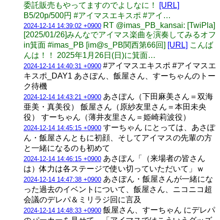
委託販売もやってますのでよしなに！
[URL]
B5/20p/500円 #アイマスエキスポ #アイ…
RT @imas_PB_kansai: [TwiPla]
2024-12-14 14:39:02 +0900
[2025/01/26]みんなでアイマス楽曲を演奏してみるオフ
in箕面 #imas_PB [im@s_PB関西第66回]
[URL]
こんば
んは！！ 2025年1月26日(日)に箕面…
#アイマスエキスポ #アイマスエ
2024-12-14 14:40:31 +0900
キスポ_DAY1 あさぽん、飯屋さん、すーちゃんのトー
ク待機
あさぽん（下田麻美さん＝双海
2024-12-14 14:43:21 +0900
亜美・真美役） 飯屋さん（原紗友里さん＝本田未央
役） すーちゃん（薄井友里さん＝姫崎莉波役）
すーちゃん にとっては、あさぽ
2024-12-14 14:45:15 +0900
ん・飯屋さんともに初顔、そしてアイマスの先輩の方
と一緒になるのも初めて
あさぽん「（来場者の皆さん
2024-12-14 14:46:15 +0900
は）体力は各ステージで使い切っていただいて」ｗ
あさぽん・飯屋さんが一緒にな
2024-12-14 14:47:38 +0900
った過去のイベントについて、飯屋さん、ニコニコ超
会議のデレパ＆ミリラジ回に言及
飯屋さん、すーちゃん にデレパ
2024-12-14 14:48:33 +0900