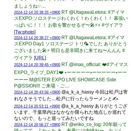
ましょうね✨️…
RT @UtagawaLetora: #アイマ
2024-12-14 20:38:25 +0900
スEXPO ソロステージわくわく！わくわく！！ 幕張い
っぱいに！！！ お歌を響かせるぞ〜🎤⚡️⚡️ #ヴイアラ
[Tw:photo]
RT @UtagawaLetora: #アイマ
2024-12-14 20:38:27 +0900
スEXPO Day1 ソロステージ トリ🦜でした ありがとう
ございました🎤⚡️ 明日も是非聞きに来てね〜んんん #
ヴイアラ
[URL]
RT @imas_official: ❤️#アイマス
2024-12-14 20:39:45 +0900
EXPO_ライブ_DAY1❤️ ⭑ーーーーー⭑ーーーーー⭑ーー
ーーー M@STER EXPO LIVE SHOWCASE Side
P@SSION!!! ご来場・ご…
@a_k_a_hassy 今回は松戸は寄
2024-12-14 20:43:56 +0900
れなさそうでした…松戸に行ったらラーメンと✍️
@a_k_a_hassy ありがとうござ
2024-12-14 20:53:11 +0900
います、千葉県内はなかなか限られた地点しか巡れて
ないので、もっと巡ってみたいですね
RT @eriko_co_log: 20年願って
2024-12-14 20:56:27 +0900
待ってて、よかった あ、春香には内緒ねー。たぶん、