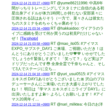
RT @yume86211996: 中高6年
2024-12-14 21:03:27 +0900
間がっちりトレーニングしてスタミナに自信のある初
星出身アイドルが体力1時間しか持たない安部菜々に
圧倒される話はありそう（一方で、菜々さんは彼女た
ちのスタミナをめちゃくちゃ褒めそう）
RT @hakkaidoo: ヴイアラのラ
2024-12-14 21:03:34 +0900
イブに感銘を受けて何か買うのは初見Pだけじゃない
ぜ！
[Tw:photo]
RT @mao_ito05: #アイマス
2024-12-14 21:03:58 +0900
EXPO_サブステ_DAY1 ご来場、ご視聴いただき！ほ
んとうにありがとうございました🩵🧡💙 いかがでした
でしょうか‼️ 緊張しすぎて！「笑って？」など実はア
ドリブだったんです😳 全身全霊で千奈ちゃんと、そし
て3人でステージに立ち…
RT @yuri_usui0515: #アイマス
2024-12-14 21:04:18 +0900
エキスポ DAY1ありがとうございました🎀 沢山のプロ
デューサーさんにご来場いただき大盛り上がりでした
ね！！ 明日は『学マス エキスポミニライブ DAY1』に
出演いたしますよ🎤✨ よろしくお願いします！ #アイ
マス20周年イ…
RT @nari_milktea: 今日のお洋
2024-12-14 21:12:59 +0900