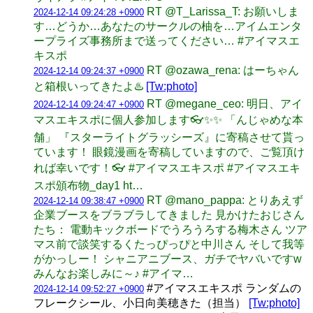
RT @T_Larissa_T: お願いしま
2024-12-14 09:24:28 +0900
す…どうか…あなたのサークルの柚を…アイムエンタ
ープライズ事務所まで送ってください… #アイマスエ
キスポ
RT @ozawa_rena: はーちゃん
2024-12-14 09:24:37 +0900
と箱根いってきたよ♨️
[Tw:photo]
RT @megane_ceo: 明日、アイ
2024-12-14 09:24:47 +0900
マスエキスポに個人参加します👓✨✨ 「んじゃめな本
舗」 『スターライトグラッシーズ』に寄稿させて貰っ
ています！ 眼鏡漫画を寄稿していますので、ご覧頂け
れば幸いです！👓 #アイマスエキスポ #アイマスエキ
スポ頒布物_day1 ht…
RT @mano_pappa: とりあえず
2024-12-14 09:38:47 +0900
企業ブースをブラブラしてきました 見かけたおじさん
たち： 電動キックボードでうろうろする梅木さん ツア
マス前で談笑するくたっぴっぴと中川さん そして我等
がかっしー！ シャニアニブース、ガチでヤバいですw
みんなお楽しみに～♪ #アイマ…
#アイマスエキスポ ランダムの
2024-12-14 09:52:27 +0900
フレークシール、小日向美穂きた（担当）
[Tw:photo]