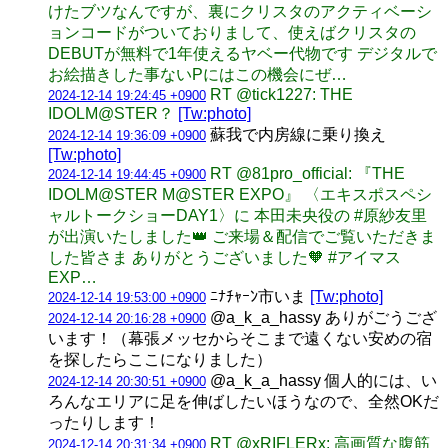
けたブツなんですが、裏にクリスタのアクティベーシ
ョンコードがついておりまして、使えばクリスタの
DEBUTが無料で1年使えるヤベー代物です デジタルで
お絵描きした事ないPにはこの機会にぜ…
RT @tick1227: THE
2024-12-14 19:24:45 +0900
IDOLM@STER？
[Tw:photo]
蘇我で内房線に乗り換え
2024-12-14 19:36:09 +0900
[Tw:photo]
RT @81pro_official: 『THE
2024-12-14 19:44:45 +0900
IDOLM@STER M@STER EXPO』 〈エキスポスペシ
ャルトークショーDAY1〉に 本田未央役の #原紗友里
が出演いたしました👑 ご来場＆配信でご覧いただきま
した皆さま ありがとうございました🧡 #アイマス
EXP…
ﾆﾅﾁｬｰﾝ市いま
[Tw:photo]
2024-12-14 19:53:00 +0900
@a_k_a_hassy ありがごうござ
2024-12-14 20:16:28 +0900
います！（幕張メッセからそこまで遠くない安めの宿
を探したらここになりました）
@a_k_a_hassy 個人的には、い
2024-12-14 20:30:51 +0900
ろんなエリアに足を伸ばしたいほうなので、全然OKだ
ったりします！
RT @xRIFLERx: 高画質な腹筋
2024-12-14 20:31:34 +0900