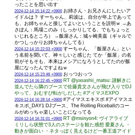
ったことを思い出す
お姉さん・お兄さんにしたいア
2024-12-14 15:14:22 +0900
イドルは？ すーちゃん、莉波は、自分が年上であって
も、お姉ちゃんと接してよいということを説明ｗ →あ
さぽん：馬場このみ（しっかりしてる、でもちょっと
いじれるところ） →飯屋さん：城ヶ崎美嘉（ギャルで
かつしっかりお姉ちゃんしてる）
すーちゃん、「飯屋さん」とい
2024-12-14 15:22:03 +0900
う名前を聞いて、神々しいと感じた てか「飯屋」の名
前がそもそも、本来はメシアになろうとしてたのが飯
屋になったんですよねｗ
おっつおっつ
2024-12-14 15:23:48 +0900
RT @yasashii_matsu: 謎解きに
2024-12-14 16:22:45 +0900
並んでたら隣のブースで佐藤貴文さんが飛び入りでDJ
やって、おむすび転がしだした #アイマスEXPO
#アイマスエキスポ #アイマスエ
2024-12-14 16:28:14 +0900
キスポ_DAY1 DJブース、The Rolling Riceballのコー
ルがめっちゃ楽しいことになってる
RT @msinyon4: ヴイアライブ
2024-12-14 16:31:01 +0900
ミリしら状態で3人のステージを観た感想 愛夏さん ・
動きが面白い ・ネタっぽく見えるけど一番王道アイド