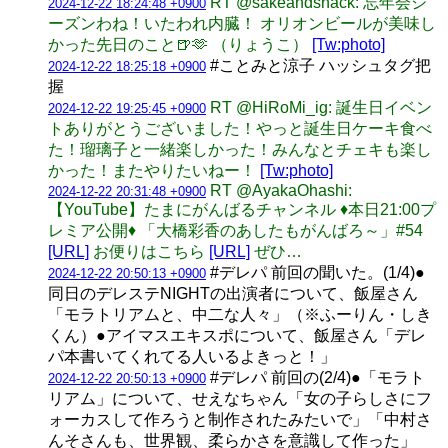
RT @sakeandsnack: 忘年会シ
2024-12-22 18:24:48 +0900
ーズンわね！いたわれ内臓！ オリオンビールが美味し
かった先日のこと🍺🫶 （りょうこ）
[Tw:photo]
#ことみと涼子 ハッシュタグ把
2024-12-22 18:25:18 +0900
握
RT @HiRoMi_ig: 誕生日イベン
2024-12-22 19:25:45 +0900
トありがとうございました！やっと誕生日ケーキ食べ
た！瑠璃子と一緒楽しかった！みんなとチェキも楽し
かった！またやりたいねー！
[Tw:photo]
RT @AyakaOhashi:
2024-12-22 20:31:48 +0900
【YouTube】たまにがんばるチャンネル ♦️本日21:00プ
レミア公開♦️ 「大橋彩香のあしたもがんばろ～」#54
[URL]
お便りはこちら
[URL]
ぜひ…
#デレパ 前回の聞いた。(1/4)●
2024-12-22 20:50:13 +0900
同日のデレステNIGHTの出演者について、飯屋さん
「モラトリアムと、中二な人々」（※ふーりん・しき
くん）●アイマスエキスポについて、飯屋さん「デレ
パ本書いてくれてる人いるよきっと！」
#デレパ 前回の(2/4)●「モラト
2024-12-22 20:50:13 +0900
リアム」について、せえなちゃん「女の子らしさにフ
ォーカスして作ろうと制作されたみたいで」「中村さ
んそさんも、世界観、柔らかさを意識して作った」