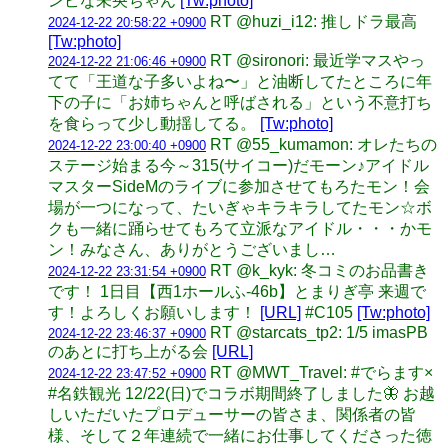
ンピな未央ちゃん
[Tw:photo]
RT @huzi_i12: 推しドラ最高
2024-12-22 20:58:22 +0900
[Tw:photo]
RT @sironori: 最近学マスやっ
2024-12-22 21:06:46 +0900
てて「王道な子多いよね〜」と油断してたところに年
下の子に「お姉ちゃんと呼ばされる」という不意打ち
を食らって少し動揺してる。
[Tw:photo]
RT @55_kumamon: オレたちの
2024-12-22 23:00:40 +0900
ステージ始まる今～315(サイコー)だモーン♪アイドル
マスターSideMのライブに参加させてもろたモン！会
場が一つになって、たいぎゃキラキラしてたモン☆ボ
クも一緒に踊らせてもろて立派なアイドル・・・かモ
ン！みなさん、ありがとうございまし…
RT @k_kyk: 冬コミのお品書き
2024-12-22 23:31:54 +0900
です！ 1日目【西1ホールふ-46b】とまりぎ亭 来週で
す！よろしくお願いします！
[URL]
#C105
[Tw:photo]
RT @starcats_tp2: 1/5 imasPB
2024-12-22 23:46:37 +0900
のあとに打ち上がる会
[URL]
RT @MWT_Travel: #でらます×
2024-12-22 23:47:52 +0900
#名鉄観光 12/22(日)でコラボ期間終了しました🦋 お越
しいただいたプロデューサーの皆さま、関係者の皆
様、そして２年連続で一緒にお仕事してくださった徳