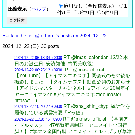
適用なし（全投稿表示）
1
圧縮表示
（
ヘルプ
）
件/1日
3件/1日
5件/1日
Back to the list
@h_hiro_'s posts on 2024_12_22
2024_12_22 (日): 33 posts
RT @imas_calendar: 12/22 本
2024-12-22 06:18:34 +0900
日のお誕生日: 安済知佳 (青羽美咲役)
(RT @imas_official:
2024-12-22 06:25:12 +0900
【YouTube】【アイマスエキスポ】閉会式のその後を
撮影しました。【タイムラプス】動画公開のお知らせ
【アイドルマスターチャンネル】 #アイマス20周年イ
ヤー #アイマスch #アイマスエキスポ #idolmaster
https://t.…)
RT @sha_shin_chyp: 統計学を
2024-12-22 10:40:27 +0900
履修している紫雲清夏「Pっ値」
RT @gkmas_official: 【学園ア
2024-12-22 11:28:45 +0900
イドルマスター 47都道府県制覇！アニメイト全国行
脚！】 #学マス全国行脚 アニメイト アル・プラザ草津