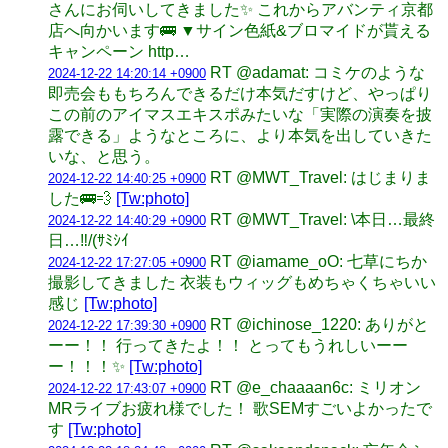
さんにお伺いしてきました✨ これからアバンティ京都
店へ向かいます🚌 ▼サイン色紙&ブロマイドが貰える
キャンペーン http…
RT @adamat: コミケのような
2024-12-22 14:20:14 +0900
即売会ももちろんできるだけ本気だすけど、やっぱり
この前のアイマスエキスポみたいな「実際の演奏を披
露できる」ようなところに、より本気を出していきた
いな、と思う。
RT @MWT_Travel: はじまりま
2024-12-22 14:40:25 +0900
した🚌💨
[Tw:photo]
RT @MWT_Travel: \本日…最終
2024-12-22 14:40:29 +0900
日…‼︎/(ｻﾐｼｲ
RT @iamame_oO: 七草にちか
2024-12-22 17:27:05 +0900
撮影してきました 衣装もウィッグもめちゃくちゃいい
感じ
[Tw:photo]
RT @ichinose_1220: ありがと
2024-12-22 17:39:30 +0900
ーー！！ 行ってきたよ！！ とってもうれしいーー
ー！！！✨
[Tw:photo]
RT @e_chaaaan6c: ミリオン
2024-12-22 17:43:07 +0900
MRライブお疲れ様でした！ 歌SEMすごいよかったで
す
[Tw:photo]