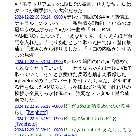
●「モラトリアム」のLIVEでの披露、せえなちゃん は
ダンスが両手振りで大変だった
#デレパ 前回の(3/4)●「熱情エ
2024-12-22 20:50:14 +0900
ナモラル」のメンバー、一番熱情を理解しているのは
最年少の巴だった？●カバー曲枠「INTERNET
YAMERO」について、せえなちゃん「ありえんほど台
詞を入れた」「（りあむとして歌った曲では）歴代最
速」「泣きながら録りました」「（曲の内容が）りあ
むの原液」
#デレパ 前回の(4/4)●「認めて
2024-12-22 20:50:14 +0900
くれなくたっていいよ」、せえなちゃんは一度LIVEで
歌っていて、そのとき受けた反応も踏まえ収録した
●jewelries!のドラマパートで せえなちゃん、水をすす
る音を録った●MORにりっか様出演と告知→終わりの
挨拶が全員りっか様風に●「強靭なメンタル！星希成
奏でした」
RT @u6aru: 清夏ぬいのいる暮
2024-12-22 20:55:15 +0900
らし
[Tw:photo]
RT @josyu01061634: 🎤
2024-12-22 20:57:59 +0900
[Tw:photo]
RT @yakitouhu3: えんじぇるワ
2024-12-22 20:58:15 +0900