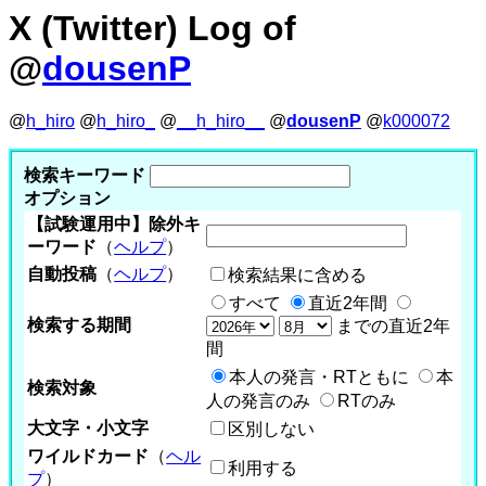
X (Twitter) Log of
@
dousenP
@
h_hiro
@
h_hiro_
@
__h_hiro__
@
dousenP
@
k000072
検索キーワード
オプション
【試験運用中】除外キ
ーワード
（
ヘルプ
）
自動投稿
（
ヘルプ
）
検索結果に含める
すべて
直近2年間
検索する期間
までの直近2年
間
本人の発言・RTともに
本
検索対象
人の発言のみ
RTのみ
大文字・小文字
区別しない
ワイルドカード
（
ヘル
利用する
プ
）