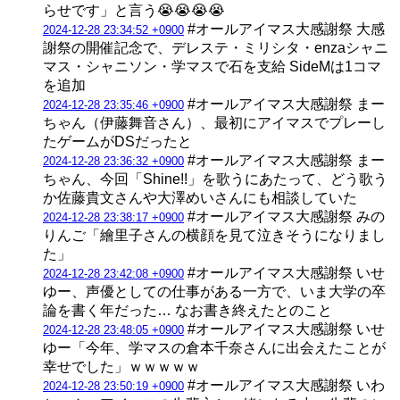
らせです」と言う😭😭😭😭
#オールアイマス大感謝祭 大感
2024-12-28 23:34:52 +0900
謝祭の開催記念で、デレステ・ミリシタ・enzaシャニ
マス・シャニソン・学マスで石を支給 SideMは1コマ
を追加
#オールアイマス大感謝祭 まー
2024-12-28 23:35:46 +0900
ちゃん（伊藤舞音さん）、最初にアイマスでプレーし
たゲームがDSだったと
#オールアイマス大感謝祭 まー
2024-12-28 23:36:32 +0900
ちゃん、今回「Shine!!」を歌うにあたって、どう歌う
か佐藤貴文さんや大澤めいさんにも相談していた
#オールアイマス大感謝祭 みの
2024-12-28 23:38:17 +0900
りんご「繪里子さんの横顔を見て泣きそうになりまし
た」
#オールアイマス大感謝祭 いせ
2024-12-28 23:42:08 +0900
ゆー、声優としての仕事がある一方で、いま大学の卒
論を書く年だった… なお書き終えたとのこと
#オールアイマス大感謝祭 いせ
2024-12-28 23:48:05 +0900
ゆー「今年、学マスの倉本千奈さんに出会えたことが
幸せでした」ｗｗｗｗｗ
#オールアイマス大感謝祭 いわ
2024-12-28 23:50:19 +0900