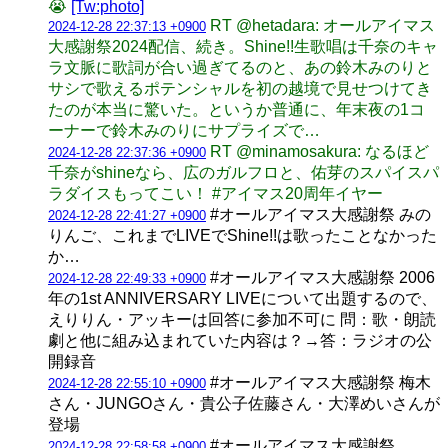
😭
[Tw:photo]
RT @hetadara: オールアイマス
2024-12-28 22:37:13 +0900
大感謝祭2024配信、続き。Shine!!生歌唱は千奈のキャ
ラ文脈に歌詞が合い過ぎてるのと、あの鈴木みのりと
サシで歌えるポテンシャルを初の越境で見せつけてき
たのが本当に驚いた。というか普通に、年末夜の1コ
ーナーで鈴木みのりにサプライズで…
RT @minamosakura: なるほど
2024-12-28 22:37:36 +0900
千奈がshineなら、広のガルフロと、佑芽のスパイスパ
ラダイスもってこい！ #アイマス20周年イヤー
#オールアイマス大感謝祭 みの
2024-12-28 22:41:27 +0900
りんご、これまでLIVEでShine!!は歌ったことなかった
か…
#オールアイマス大感謝祭 2006
2024-12-28 22:49:33 +0900
年の1st ANNIVERSARY LIVEについて出題するので、
えりりん・アッキーは回答に参加不可に 問：歌・朗読
劇と他に組み込まれていた内容は？→答：ラジオの公
開録音
#オールアイマス大感謝祭 梅木
2024-12-28 22:55:10 +0900
さん・JUNGOさん・貴公子佐藤さん・大澤めいさんが
登場
#オールアイマス大感謝祭
2024-12-28 22:58:58 +0900