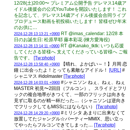
12/28(土)20:00〜 プレミアム公開予告 デレマス14歳ア
イドル後援会の公式YouTubeを開設いたします！ これ
を記念して、デレマス14歳アイドル後援会合同ライブ
プロデュース動画を初投稿いたします！ 皆様ぜひ年末
のお供に…
RT @imas_calendar: 12/28 本
2024-12-28 13:13:21 +0900
日のお誕生日: 松原早耶 藤本彩花 (棟方愛海役)
RT @Kanako_tktk: いつも応援
2024-12-28 13:14:11 +0900
してくださる皆様へ 支えてくださっている皆様へ ご報
告です。
[Tw:photo]
【晴れ、よかばい～！】月岡 恋
2024-12-28 13:58:40 +0900
鐘 に出会ったよ！とっても素敵なアイドル！
[URL]
#
シャニマス #idolmaster
[Tw:photo]
#シャニソン ねぇ、ねぇ、ねぇ
2024-12-28 14:03:01 +0900
MASTER 初見〜2回目（フルコン）。 スライドとフリ
ックの複合地帯がきつくて、一部のフリックは向きを
見ずに取るのが精一杯だった…（シャニソンは逆向き
でフリックしてもMISSにはならない）
[Tw:photo]
#ミリシタ あまりに出来なくて
2024-12-28 14:29:20 +0900
放置してたジャングル☆パーティーMMIX、思い立っ
てやったらフルコンできてしまった…
[Tw:photo]