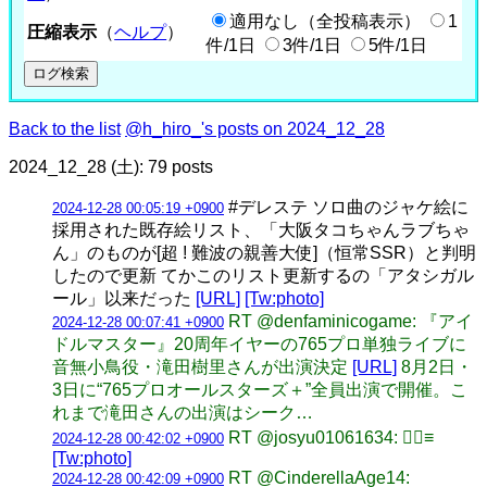
適用なし（全投稿表示）
1
圧縮表示
（
ヘルプ
）
件/1日
3件/1日
5件/1日
Back to the list
@h_hiro_'s posts on 2024_12_28
2024_12_28 (土): 79 posts
#デレステ ソロ曲のジャケ絵に
2024-12-28 00:05:19 +0900
採用された既存絵リスト、「大阪タコちゃんラブちゃ
ん」のものが[超 ! 難波の親善大使]（恒常SSR）と判明
したので更新 てかこのリスト更新するの「アタシガル
ール」以来だった
[URL]
[Tw:photo]
RT @denfaminicogame: 『アイ
2024-12-28 00:07:41 +0900
ドルマスター』20周年イヤーの765プロ単独ライブに
音無小鳥役・滝田樹里さんが出演決定
[URL]
8月2日・
3日に“765プロオールスターズ＋”全員出演で開催。こ
れまで滝田さんの出演はシーク…
RT @josyu01061634: 🏃‍♀️≡
2024-12-28 00:42:02 +0900
[Tw:photo]
RT @CinderellaAge14:
2024-12-28 00:42:09 +0900