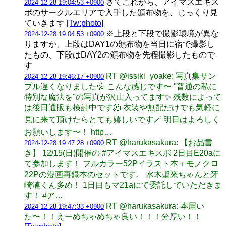
さてこれから、アイマスエキス
2024-12-28 19:04:53 +0900
ポのサークルエリアで入手した頒布物を、じっくり見
ていきます
[Tw:photo]
※上段と下段で撮影環境が異な
2024-12-28 19:04:53 +0900
りますが、上段はDAY1の頒布物を当日に宿で撮影し
たもの、下段はDAY2の頒布物を先程撮影したもので
す
RT @issiki_yoake: 写真集サン
2024-12-28 19:46:17 +0900
プル遅くなりました💦 こんな感じです〜 "普通の私に
特別な魔法を"の写真が沢山入ってます✨ 残数によって
は後日通販も検討中です🫠 衣装や無配だけでも気軽に
見に来て頂けたらとても嬉しいです🪄 明日はよろしく
お願いします〜！ http…
RT @harukasakura: 【お品書
2024-12-28 19:47:28 +0900
き】 12/15(日)開催の #アイマスエキスポ 2日目E20aに
て参加します！ フルカラー52Pイラスト本＋モノクロ
22Pの漫画再録本のセットです。 水木聖來ちゃんと牙
崎漣くん多め！ 1日目もマ21aにて委託していただきま
す！ #ア…
RT @harukasakura: 本届い
2024-12-28 19:47:33 +0900
た〜！！えーめちゃめちゃ良い！！！分厚い！！