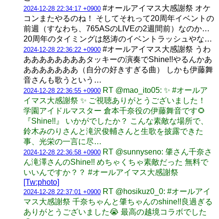
#オールアイマス大感謝祭 オケ
2024-12-28 22:34:17 +0900
コンまたやるのね！ そしてそれって20周年イベントの
前週（すなわち、765ASのLIVEの2週間前）なのか…
20周年のタイミングは怒涛のイベントラッシュやな…
#オールアイマス大感謝祭 うわ
2024-12-28 22:36:22 +0900
ああああああああタッキーの演奏でShine!!やるんかあ
あああああああ（自分の好きすぎる曲） しかも伊藤舞
音さんも歌うという…
RT @mao_ito05: ✨️ #オールア
2024-12-28 22:36:55 +0900
イマス大感謝祭 ✨️ ご視聴ありがとうございました！
学園アイドルマスター 倉本千奈役の伊藤舞音です🌻
『Shine!!』 いかがでしたか？ こんな素敵な場所で、
鈴木みのりさんと滝沢俊輔さんと生歌を披露できた
事、光栄の一言に尽…
RT @sunnyseno: 肇さん千奈さ
2024-12-28 22:36:58 +0900
ん滝澤さんのShine!! めちゃくちゃ素敵だった 無料で
いいんですか？？ #オールアイマス大感謝祭
[Tw:photo]
RT @hosikuz0_0: #オールアイ
2024-12-28 22:37:01 +0900
マス大感謝祭 千奈ちゃんと肇ちゃんのshine!!良過ぎる
ありがとうございました😭 最高の越境コラボでした