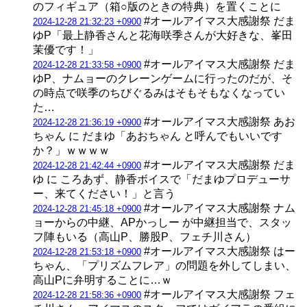
のフィギュア（箱○版のときの特典）を置くことに
#オールアイマス大感謝祭 だま
2024-12-28 21:32:23 +0900
ゆP「最上静香さんと花海咲季さんが大好きな、峯田
茉優です！」
#オールアイマス大感謝祭 だま
2024-12-28 21:33:58 +0900
ゆP、ナムョーのクレーンゲームに行ったのだが、そ
の時点で咲季のちびぐるみはそもそもなくなってい
た…
#オールアイマス大感謝祭 あお
2024-12-28 21:36:19 +0900
ちゃん に だまゆ「あおちゃん と呼んでもいいです
か？」ｗｗｗｗ
#オールアイマス大感謝祭 だま
2024-12-28 21:42:44 +0900
ゆ に ころあず、静香ボイスで「だまゆプロデューサ
ー、来てください！」と言う
#オールアイマス大感謝祭 ナム
2024-12-28 21:45:18 +0900
ョーからの中継、APかっしー が中継担当で、スタッ
フ陣もいる（高山P、勝股P、フェチ川さん）
#オールアイマス大感謝祭 はー
2024-12-28 21:53:18 +0900
ちゃん、「プリズムフレア」の問題を外してしまい、
高山Pに弁明することに…ｗ
#オールアイマス大感謝祭 フェ
2024-12-28 21:58:36 +0900