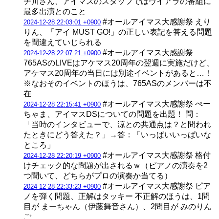
チ川さん、アイマスのスタッフではヴイアラの番組に
最多出演とのこと
#オールアイマス大感謝祭 えり
2024-12-28 22:03:01 +0900
りん、「アイ MUST GO!」の正しい表記を答える問題
を間違えていじられる
#オールアイマス大感謝祭
2024-12-28 22:07:21 +0900
765ASのLIVEはアケマス20周年の翌週に実施だけど、
アケマス20周年の当日には別途イベントがあると…！
※なおそのイベントのほうは、765ASのメンバーは不
在
#オールアイマス大感謝祭 ぺー
2024-12-28 22:15:41 +0900
ちゃま、アイマスDSについての問題を出題！ 問：
「当時のインタビューで、涼との共通点は？と問われ
たときにどう答えた？」→答：「いっぱいいっぱいな
ところ」
#オールアイマス大感謝祭 格付
2024-12-28 22:20:19 +0900
けチェック的な問題が出されるｗ（ピアノの演奏を2
つ聞いて、どちらがプロの演奏か当てる）
#オールアイマス大感謝祭 ピア
2024-12-28 22:33:23 +0900
ノを弾く問題、正解はタッキー 不正解のほうは、1問
目が まーちゃん（伊藤舞音さん）、2問目が みのりん
ご