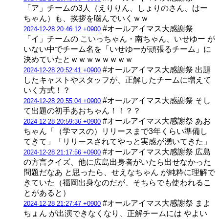
「ア」チームの3人（えりりん、しょりのさん、はー
ちゃん）も、挨拶を噛んでいくｗｗ
#オールアイマス大感謝祭
2024-12-28 20:46:12 +0900
「イ」チームの こいっちゃん・南ちゃん、いせゆー が
いない中でチーム名を「いせゆーが頑張るチーム」に
決めていたとｗｗｗｗｗｗｗｗ
#オールアイマス大感謝祭 出題
2024-12-28 20:52:41 +0900
したキャストやスタッフが、正解したチームに増えて
いく方式！？
#オールアイマス大感謝祭 そし
2024-12-28 20:55:04 +0900
て出題の初手あおちゃん！！？？
#オールアイマス大感謝祭 あお
2024-12-28 20:59:36 +0900
ちゃん「（学マスの）リリースまで3年くらい準備し
てきて」「リリースされてやっと実感が湧いてきた」
#オールアイマス大感謝祭 広島
2024-12-28 21:17:56 +0900
の方言クイズ、他に広島出身者がいたら出せなかった
問題だなあ と思ったら、せえなちゃん が純粋に理解で
きていた（福岡出身なのだが、そちらでも使われるこ
とがあると）
#オールアイマス大感謝祭 まよ
2024-12-28 21:27:47 +0900
ちょん が出演できなくなり、正解チームには やよい