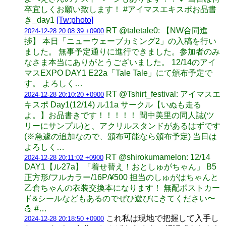
卒宜しくお願い致します！ #アイマスエキスポお品書
き_day1
[Tw:photo]
RT @taletale0: 【NW合同進
2024-12-28 20:08:39 +0900
捗】 本日「ニューウェーブカミング2」の入稿を行い
ました。 無事予定通りに進行できました。参加者のみ
なさま本当にありがとうございました。 12/14のアイ
マスEXPO DAY1 E22a「Tale Tale」にて頒布予定で
す。 よろしく…
RT @Tshirt_festival: アイマスエ
2024-12-28 20:10:20 +0900
キスポ Day1(12/14) ル11a サークル【いぬも走る
よ。】お品書きです！！！！！ 間中美里の同人誌(ツ
リーにサンプル)と、アクリルスタンドがあるはずです
(※急遽の追加なので、頒布可能なら頒布予定) 当日は
よろしく…
RT @shirokumamelon: 12/14
2024-12-28 20:11:02 +0900
DAY1【ル27a】「着せ替え！おとしゅがちゃん」 B5
正方形/フルカラー/16P/¥500 担当のしゅがはちゃんと
乙倉ちゃんの衣装交換本になります！ 無配ポストカー
ド&シールなどもあるのでぜひ遊びにきてください〜
💪 #…
これ私は現地で把握して入手し
2024-12-28 20:18:50 +0900