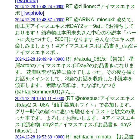
[Tw:photo]
RT @zillione: #アイマスエキス
2024-12-28 19:48:24 +0900
ポ
[Tw:photo]
RT @ARiKA_miosuki: 改めて、
2024-12-28 19:48:57 +0900
雨工房アイマスエキスポDAY2マー9aにてお待ちして
おります！ 頒布物は本田未央さん中心の小説本「ハー
トに火をつけて」500円になります みんなでエキスポ
楽しみましょう！ #アイマスエキスポお品書き_day2 #
アイマスエキスポ…
RT @akuta_0815: 【告知】 星
2024-12-28 19:49:49 +0900
屑actorのアイマスエキスポ Day2のお品書きになりま
す。 花海咲季が佑芽に負けてしまった、その後を描く
お話をメインとして、3編のお話を収録した小説本を
頒布します。 素敵な表紙は、たなばたなつき
(@FlagSummer001)さん…
(RT @otospus: アイマスエキス
2024-12-28 19:51:11 +0900
ポday2 ス–08A『触手義弟ホワイト』で参加します。
グリー時代の諸々に思いを馳せるイラストと駄文の乗
った本です。 よろしくお願いします。 #アイマスエキ
スポ頒布物_day2 #アイマスエキスポお品書き_day2
https://t…)
RT @hitachi_minato: 【お品書
2024-12-28 19:53:33 +0900