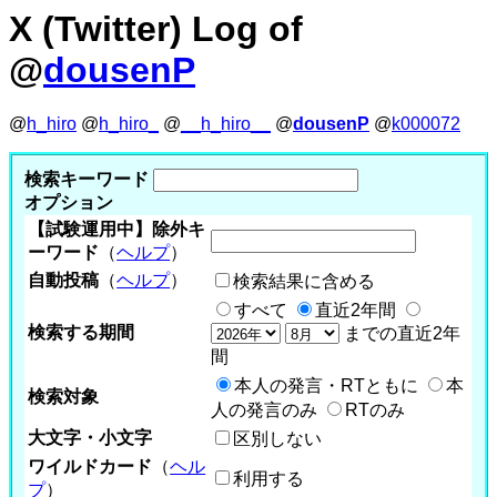
X (Twitter) Log of
@
dousenP
@
h_hiro
@
h_hiro_
@
__h_hiro__
@
dousenP
@
k000072
検索キーワード
オプション
【試験運用中】除外キ
ーワード
（
ヘルプ
）
自動投稿
（
ヘルプ
）
検索結果に含める
すべて
直近2年間
検索する期間
までの直近2年
間
本人の発言・RTともに
本
検索対象
人の発言のみ
RTのみ
大文字・小文字
区別しない
ワイルドカード
（
ヘル
利用する
プ
）