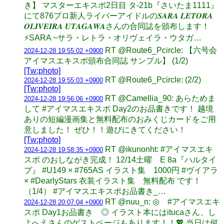
き】 マスターエキスポ2日目 タ-21b『さいたま1111』
にて876プロ新人ライバーアイドルの𝑺𝑨𝑹𝑨 𝑳𝑬𝑻𝑶𝑹𝑨
𝑶𝑳𝑰𝑽𝑬𝑰𝑹𝑨 𝑼𝑻𝑨𝑮𝑨𝑾𝑨さんの合同誌を頒布します！
⚡SARA ~サラ・レトラ・オリヴェイラ・ウタガ…
RT @Route6_Pcircle: 【六号会
2024-12-28 19:55:02 +0900
アイマスエキスポ頒布合同誌 サンプル】 (1/2)
[Tw:photo]
RT @Route6_Pcircle: (2/2)
2024-12-28 19:55:03 +0900
[Tw:photo]
RT @Camellia_90: あらためま
2024-12-28 19:56:06 +0900
して #アイマスエキスポ Day2のお品書きです！ 越境
ありの短編漫画集と無料配布のおみくじカードをご用
意しました！ ぜひ！！遊びにきてください！
[Tw:photo]
RT @ikunonht: #アイマスエキ
2024-12-28 19:58:35 +0900
スポ のおしながき完成！ 12/14土曜 E 8a『ハルタイ
プ』 #U149 × #765AS イラスト集 1000円 #ヴイアラ
× #DearlyStars 衣装イラスト集 無料配布 です！
（1/4） #アイマスエキスポお品書き_…
RT @nuu_n: ◎ #アイマスエキ
2024-12-28 20:07:04 +0900
スポ Day1お品書き ◎ イラスト本にはitucaさん、し
よへえさんのゲストページもあります！！💖 当日は何