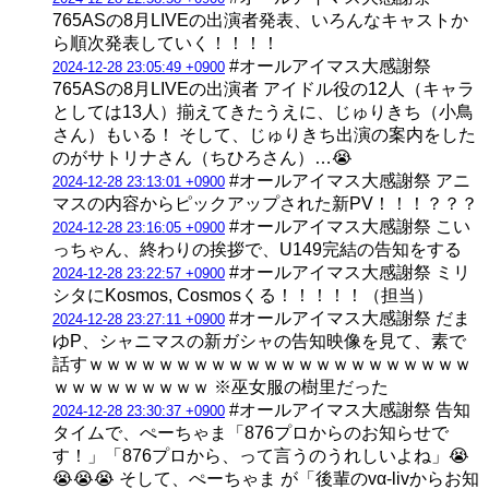
765ASの8月LIVEの出演者発表、いろんなキャストか
ら順次発表していく！！！！
#オールアイマス大感謝祭
2024-12-28 23:05:49 +0900
765ASの8月LIVEの出演者 アイドル役の12人（キャラ
としては13人）揃えてきたうえに、じゅりきち（小鳥
さん）もいる！ そして、じゅりきち出演の案内をした
のがサトリナさん（ちひろさん）…😭
#オールアイマス大感謝祭 アニ
2024-12-28 23:13:01 +0900
マスの内容からピックアップされた新PV！！！？？？
#オールアイマス大感謝祭 こい
2024-12-28 23:16:05 +0900
っちゃん、終わりの挨拶で、U149完結の告知をする
#オールアイマス大感謝祭 ミリ
2024-12-28 23:22:57 +0900
シタにKosmos, Cosmosくる！！！！！（担当）
#オールアイマス大感謝祭 だま
2024-12-28 23:27:11 +0900
ゆP、シャニマスの新ガシャの告知映像を見て、素で
話すｗｗｗｗｗｗｗｗｗｗｗｗｗｗｗｗｗｗｗｗｗｗ
ｗｗｗｗｗｗｗｗｗ ※巫女服の樹里だった
#オールアイマス大感謝祭 告知
2024-12-28 23:30:37 +0900
タイムで、ぺーちゃま「876プロからのお知らせで
す！」「876プロから、って言うのうれしいよね」😭
😭😭😭 そして、ぺーちゃま が「後輩のvα-livからお知