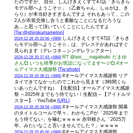
たのですが、 自分、しんげきえくすて47話「きらきら
モデル部へようこそ☆」（乙倉ちゃん、しゅがは、き
らり）が本当好きすぎるんですよ それもあって、この
2人が衣装交換し合うと素敵なことになるだろうな
あ…と思って頂いていくことにしたんですよ
[Tw:@shirokumamelon]
しんげきえくすて47話「きらき
2024-12-28 20:20:56 +0900
らモデル部へようこそ☆」は、デレステがあればすぐ
見られます（デレコネ→シンデレラシアター）
RT @aoi___nagatsuki: だまゆ
2024-12-28 20:37:43 +0900
さん💞 いつも咲季がお世話になってます〜☺️💞 #オー
ルアイマス大感謝祭
[Tw:photo]
#オールアイマス大感謝祭 リア
2024-12-28 20:38:21 +0900
タイできてなかったのでこれから見ます（3時間くら
いあったんですね） 【生配信】オールアイマス大感謝
祭 ～2025年までもう待てない！生配信～【アイドルマ
スター】 - YouTube
[URL]
#オールアイマス大感謝祭 開幕
2024-12-28 20:39:59 +0900
のタイトルコールで早々、わかちこPが「2025年まで
もう待てない」を噛むｗｗｗｗ 赤羽根さん「2025万
年、みたいなこと言いませんでした？」ｗｗｗｗ
#オールアイマス大感謝祭
2024-12-28 20:45:00 +0900