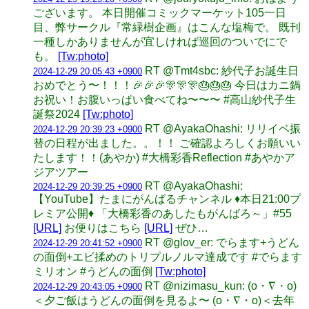
ございます。 本日開催コミックマーケット105一日
目、弊サークル『常緑樹企画』はこんな塩梅で。 既刊
一種しかありませんが宜しければ巡回のついでにで
も。
[Tw:photo]
RT @Tmt4sbc: 紗代子お誕生日
2024-12-29 20:05:43 +0900
おめでとう〜！！！🎉🎉🎉🎊🎊🎊🎂🎂🎂 今日はカニ鍋
お祝い！お腹いっぱい食べてね〜〜〜 #高山紗代子生
誕祭2024
[Tw:photo]
RT @AyakaOhashi: リリイベ振
2024-12-29 20:39:23 +0900
替の日程が出ました。。！！ ご確認よろしくお願いい
たします！！(あやか) #大橋彩香Reflection #あやかア
ジアツアー
RT @AyakaOhashi:
2024-12-29 20:39:25 +0900
【YouTube】たまにがんばるチャンネル ♦️本日21:00プ
レミア公開♦️ 「大橋彩香のあしたもがんばろ～」#55
[URL]
お便りはこちら
[URL]
ぜひ…
RT @glov_er: でらます+うどん
2024-12-29 20:41:52 +0900
の面倒+エビ揉めのトリプルノルマ達成です #でらます
ミリオン #うどんの面倒
[Tw:photo]
RT @nizimasu_kun: (o・∇・o)
2024-12-29 20:43:05 +0900
＜夕ご飯はうどんの面倒を見るよ〜 (o・∇・o)＜去年