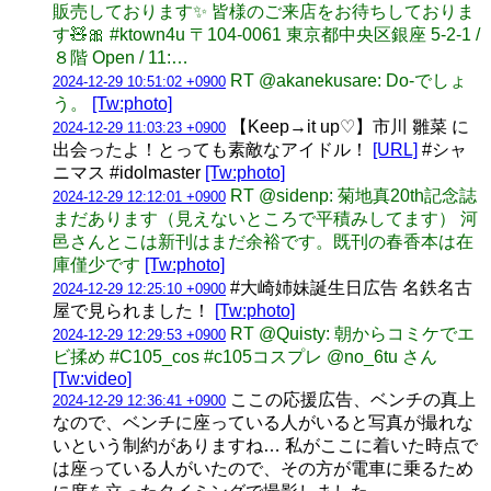
販売しております✨ 皆様のご来店をお待ちしておりま
す🧸🎀 #ktown4u 〒104-0061 東京都中央区銀座 5-2-1 /
８階 Open / 11:…
RT @akanekusare: Do-でしょ
2024-12-29 10:51:02 +0900
う。
[Tw:photo]
【Keep→it up♡】市川 雛菜 に
2024-12-29 11:03:23 +0900
出会ったよ！とっても素敵なアイドル！
[URL]
#シャ
ニマス #idolmaster
[Tw:photo]
RT @sidenp: 菊地真20th記念誌
2024-12-29 12:12:01 +0900
まだあります（見えないところで平積みしてます） 河
邑さんとこは新刊はまだ余裕です。既刊の春香本は在
庫僅少です
[Tw:photo]
#大崎姉妹誕生日広告 名鉄名古
2024-12-29 12:25:10 +0900
屋で見られました！
[Tw:photo]
RT @Quisty: 朝からコミケでエ
2024-12-29 12:29:53 +0900
ビ揉め #C105_cos #c105コスプレ @no_6tu さん
[Tw:video]
ここの応援広告、ベンチの真上
2024-12-29 12:36:41 +0900
なので、ベンチに座っている人がいると写真が撮れな
いという制約がありますね… 私がここに着いた時点で
は座っている人がいたので、その方が電車に乗るため