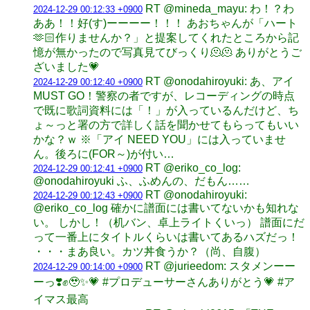
RT @mineda_mayu: わ！？わ
2024-12-29 00:12:33 +0900
ああ！！好(す)ーーーー！！！ あおちゃんが「ハート
🫶🏻作りませんか？」と提案してくれたところから記
憶が無かったので写真見てびっくり🫠🫠 ありがとうご
ざいました💗
RT @onodahiroyuki: あ、アイ
2024-12-29 00:12:40 +0900
MUST GO！警察の者ですが、レコーディングの時点
で既に歌詞資料には「！」が入っているんだけど、ち
ょ～っと署の方で詳しく話を聞かせてもらってもいい
かな？ｗ ※「アイ NEED YOU」には入っていませ
ん。後ろに(FOR～)が付い…
RT @eriko_co_log:
2024-12-29 00:12:41 +0900
@onodahiroyuki ふ、ふめんの、だもん……
RT @onodahiroyuki:
2024-12-29 00:12:43 +0900
@eriko_co_log 確かに譜面には書いてないかも知れな
い。 しかし！（机バン、卓上ライトくいっ） 譜面にだ
って一番上にタイトルくらいは書いてあるハズだっ！
・・・まあ良い。カツ丼食うか？（尚、自腹）
RT @jurieedom: スタメンーー
2024-12-29 00:14:00 +0900
ーっ❣️✊🥹✨💗 #プロデューサーさんありがとう💗 #ア
イマス最高