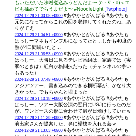
もいただいた味噌煮込みうどんだよ〜 (o・∇・o)＜エ
ビも揉めてでらうまだよ〜 #NoodleLight
[Tw:photo]
#あやかとがんばる #あやたも
2024-12-29 21:03:08 +0900
元気になってからこれの回を収録してくれたのね…あ
りがてえ
#あやかとがんばる #あやたも
2024-12-29 21:04:51 +0900
はっしーマネもインフルになってたと…しかも40度の
熱が4日間続いたと…
#あやかとがんばる #あやたも
2024-12-29 21:06:53 +0900
はっしー、大晦日に見るテレビ番組は、家族では（実
家のときは）紅白か格闘技だった（チャンネルの争い
もあった）
#あやかとがんばる #あやたも
2024-12-29 21:07:49 +0900
アジアツアー、書き込みのできる横断幕が、かなり大
きかった。でもちゃんと埋まった
#あやかとがんばる #あやたも
2024-12-29 21:10:18 +0900
はっしー、ツアー大阪公演の翌日にUSJに行ったのだ
が、ワンピースの形に合わせて肩が日焼けしていたｗ
#あやかとがんばる #あやたも
2024-12-29 21:11:39 +0900
演出家さんが提案した、鼻に楊枝を入れる芸ｗ
#あやかとがんばる #あやたも
2024-12-29 21:13:03 +0900