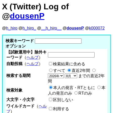
X (Twitter) Log of
@
dousenP
@
h_hiro
@
h_hiro_
@
__h_hiro__
@
dousenP
@
k000072
検索キーワード
オプション
【試験運用中】除外キ
ーワード
（
ヘルプ
）
自動投稿
（
ヘルプ
）
検索結果に含める
すべて
直近2年間
検索する期間
までの直近2年
間
本人の発言・RTともに
本
検索対象
人の発言のみ
RTのみ
大文字・小文字
区別しない
ワイルドカード
（
ヘル
利用する
プ
）