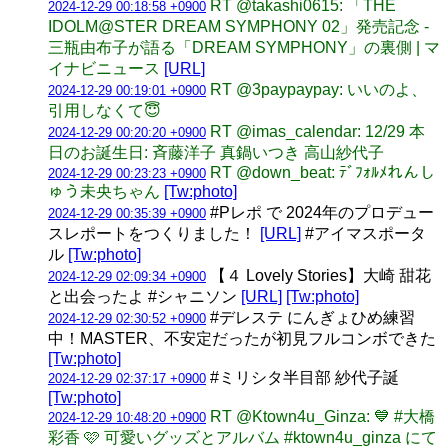
RT @takashi0615: 「THE
2024-12-29 00:18:58 +0900
IDOLM@STER DREAM SYMPHONY 02」発売記念 -
三瓶由布子が語る「DREAM SYMPHONY」の裏側 | マ
イナビニュース
[URL]
RT @3paypaypay: いいのよ、
2024-12-29 00:19:01 +0900
引用しなくて😇
RT @imas_calendar: 12/29 本
2024-12-29 00:20:20 +0900
日のお誕生日: 斉藤洋子 真鍋いつき 高山紗代子
RT @down_beat: ﾃﾞﾌｫﾙﾒれんし
2024-12-29 00:23:23 +0900
ゅう未央ちゃん
[Tw:photo]
#Pレポ で 2024年のプロデュー
2024-12-29 00:35:39 +0900
スレポートをつくりました！
[URL]
#アイマスポータ
ル
[Tw:photo]
【４ Lovely Stories】大崎 甜花
2024-12-29 02:09:34 +0900
と出会ったよ #シャニソン
[URL]
[Tw:photo]
#デレステ にんぎょひめ練習
2024-12-29 02:30:52 +0900
中！MASTER、不安定だったが初見フルコンボできた
[Tw:photo]
#ミリシタ半目部 紗代子誕
2024-12-29 02:37:17 +0900
[Tw:photo]
RT @Ktown4u_Ginza: 💙 #大橋
2024-12-29 10:48:20 +0900
彩香 🩷 可愛いグッズとアルバム #ktown4u_ginza にて