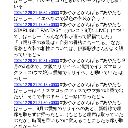
はっしー、パジャピコのときのパジャマは今でも着て
いる
#あやかとがんばる #あやたも
2024-12-29 21:15:54 +0900
はっしー、イエベなので温色の衣装が合う？
#あやかとがんばる #あやたも
2024-12-29 21:17:39 +0900
STARLIGHT FANTASY（デレステ9周年LIVE）につい
て、はっしー「みんな衣装が違って眼福でした」
「（踊り子の衣装は）自分の骨格に合ってる」 なお、
骨格と衣装の相性については、伊藤彩沙さんがよく語
っているとｗ
#あやかとがんばる #あやたも 9
2024-12-29 21:19:31 +0900
月の3連休で、大阪でリリイベ→滋賀でイナズマロッ
クフェス(ウマ娘)→愛知でリリイベ、と動いていた は
っしー
#あやかとがんばる #あやたも
2024-12-29 21:20:18 +0900
はっしーはイナズマロックフェスでウマ娘の出番で出
たが、そこで牛のキャラと一緒になったとｗ
#あやかとがんばる #あやたも
2024-12-29 21:21:50 +0900
はっしー、9月の愛知のリリイベのあと、新幹線で座
席を取らずに帰ったと…（もともと座席は取っていた
のだが、時間を早いものに変えることにしたら席が取
れなかった）