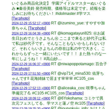
いぐるみ商品化決定】 学園アイドルマスターぬいぐる
み ■秦谷美鈴 発売時期、価格等は未定です。続報を楽
しみにお待ちください！ #idolmaster #学マス
[Tw:photo]
RT @izumino_yue: すやすや加
2024-12-29 15:52:17 +0900
奈ちゃん
[Tw:photo]
RT @komagatayuri825: ㊗️お誕
2024-12-29 16:04:39 +0900
生日おめでとうさよちん㊗️ ここまで来ると紗代子は私
で私は紗代子です。そんなこともないかもしれないけ
ど、それくらいさよちんの存在は私の中で大きく、こ
れからもずっと一緒にいたいです！！ また熱々のな一
年にしようね！！ #高山紗…
RT @niwapoppotamago: 百合子
2024-12-29 16:06:37 +0900
[Tw:photo]
RT @vip714_mina530: 佑芽ち
2024-12-29 17:51:50 +0900
ゃんです‼️ 花海姉妹で居ます🌸🌸🌸 #C105_cos
[Tw:photo]
RT @aliceaka_cos: 咲季ちゃん
2024-12-29 17:52:13 +0900
準備完了💪 #C105 #C105_cos
[Tw:photo]
RT @6Yokohama: コミケで異
2024-12-29 18:09:12 +0900
次元フェスしてる、学マスと蓮ノ空 #c105
[Tw:photo]
RT @jouryokuju_info: おはよう
2024-12-29 19:25:20 +0900