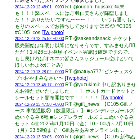
に席を立ったタイミングで撮影しました
RT @oudon_hujisaki: 年末
2024-12-29 12:48:01 +0900
も！！！弊スペースには丹羽仁美さんが降臨しまし
た！！ ありがたいですね〜〜〜！！！ いつも通りもり
もりのスペースでお待ちしております😉😉😉 #C105
#C105_cos
[Tw:photo]
RT @sakeandsnack: チケット
2024-12-29 13:25:52 +0900
販売開始は年明け以降になりそうです、すみません🙇‍♀️
ただ！1月26日お昼頃イベント実施は確定ですので、
もし良ければオネエの皆さんスケジュール空けといて
ほしいわよ🥹(ことみ)
RT @natuya777: ピンチェスケ
2024-12-29 13:28:02 +0900
ブ✨おやすみなさい〜
[Tw:photo]
RT @yuzukimii: 申し訳ありませ
2024-12-29 13:45:17 +0900
んお待たせいたしました！！！ ポストカードセットと
シールセット頒布開始です！！！！！
[Tw:photo]
RT @gift_news: 【C105 Giftブ
2024-12-29 13:47:58 +0900
ース 事後通販②（数量限定）】 ■シンデレラガールズ
ぬいぐるみ 6種 ■シンデレラガールズ ミニぬいぐるみ
セット 4種 2025年1月10日（金）10：00頃～2月10日
（月）23:59頃まで「Giftあみあみオンライン出…
RT @gift_news: 【C105 新作ぬ
2024-12-29 13:50:05 +0900