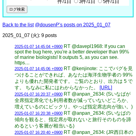
件/1日
3件/1日
5件/1日
Back to the list
@dousenP's posts on 2025_01_07
2025_01_07 (火): 9 posts
RT @davepl1968: If you can
2025-01-07 14:45:04 +0900
spot the bug here, you're a better developer than 99%
of marine biologists! It outputs 5, as you can see.
https…
RT @kenjinote: ここでバグを見
2025-01-07 14:45:06 +0900
つけることができれば、あなたは海洋生物学者の 99%
よりも優れた開発者です。 ご覧のとおり、出力は 5 で
す。 ちなみに私にはわからなかった。
[URL]
RT @anpan_2634: (Sいなばが
2025-01-07 16:20:37 +0900
全席指定席化でも利用者数が減っていないどころか、
増えているのにビックリ。やっぱ指定席志向が強い。)
RT @anpan_2634: (Sいなばの
2025-01-07 16:20:38 +0900
傾向を観ると、指定席が取れないと旅行そのものを諦
めるという客層が相当いる)
RT @anpan_2634: (JR西日本の
2025-01-07 16:20:40 +0900