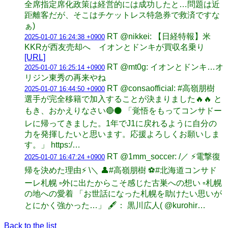
全席指定席化政策は経営的には成功したと…問題は近
距離客だが、そこはチケットレス特急券で救済ですな
ぁ)
RT @nikkei: 【日経特報】米
2025-01-07 16:24:38 +0900
KKRが西友売却へ イオンとドンキが買収名乗り
[URL]
RT @mt0g: イオンとドンキ…オ
2025-01-07 16:25:14 +0900
リジン東秀の再来やね
RT @consaofficial: #高嶺朋樹
2025-01-07 16:44:50 +0900
選手が完全移籍で加入することが決まりました🔥🔥 と
もき、おかえりなさい🔴⚫️ 「覚悟をもってコンサドー
レに帰ってきました。1年でJ1に戻れるように自分の
力を発揮したいと思います。応援よろしくお願いしま
す。」 https:/…
RT @1mm_soccer: /／ ⚡電撃復
2025-01-07 16:47:24 +0900
帰を決めた理由⚡ \＼ 👤#高嶺朋樹 ⚽️#北海道コンサド
ーレ札幌 ▫️外に出たからこそ感じた古巣への想い ▫️札幌
の地への愛着 「お世話になった札幌を助けたい思いが
とにかく強かった…」 🖋： 黒川広人( @kurohir…
Back to the list