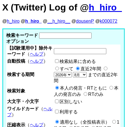
X (Twitter) Log of @
h_hiro_
@
h_hiro
@
h_hiro_
@
__h_hiro__
@
dousenP
@
k000072
検索キーワード
オプション
【試験運用中】除外キ
ーワード
（
ヘルプ
）
自動投稿
（
ヘルプ
）
検索結果に含める
すべて
直近2年間
検索する期間
までの直近2年
間
本人の発言・RTともに
本
検索対象
人の発言のみ
RTのみ
大文字・小文字
区別しない
ワイルドカード
（
ヘル
利用する
プ
）
適用なし（全投稿表示）
1
圧縮表示
（
ヘルプ
）