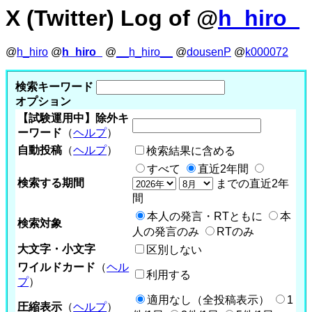
X (Twitter) Log of @
h_hiro_
@
h_hiro
@
h_hiro_
@
__h_hiro__
@
dousenP
@
k000072
検索キーワード
オプション
【試験運用中】除外キ
ーワード
（
ヘルプ
）
自動投稿
（
ヘルプ
）
検索結果に含める
すべて
直近2年間
検索する期間
までの直近2年
間
本人の発言・RTともに
本
検索対象
人の発言のみ
RTのみ
大文字・小文字
区別しない
ワイルドカード
（
ヘル
利用する
プ
）
適用なし（全投稿表示）
1
圧縮表示
（
ヘルプ
）