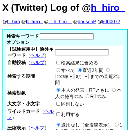
X (Twitter) Log of @
h_hiro_
@
h_hiro
@
h_hiro_
@
__h_hiro__
@
dousenP
@
k000072
検索キーワード
オプション
【試験運用中】除外キ
ーワード
（
ヘルプ
）
自動投稿
（
ヘルプ
）
検索結果に含める
すべて
直近2年間
検索する期間
までの直近2年
間
本人の発言・RTともに
本
検索対象
人の発言のみ
RTのみ
大文字・小文字
区別しない
ワイルドカード
（
ヘル
利用する
プ
）
適用なし（全投稿表示）
1
圧縮表示
（
ヘルプ
）