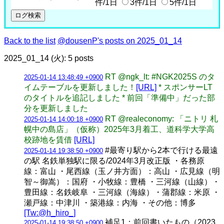
件/1日
3件/1日
5件/1日
Back to the list
@dousenP's posts on 2025_01_14
2025_01_14 (火): 5 posts
RT @ngk_lt: #NGK2025S のタ
2025-01-14 13:48:49 +0900
イムテーブルを更新しました！
[URL]
* スポンサーLT
のタイトルを追記しました * 前回「準備中」だった部
分を更新しました
RT @realeconomy: 「ニトリ 札
2025-01-14 14:00:18 +0900
幌中の島店」（仮称）2025年3月着工、道科学大学高
校跡地を賃借
[URL]
#最寄り駅から2本で行ける最遠
2025-01-14 19:38:50 +0900
の駅 名鉄単独駅に限る/2024年3月改正版 ・各務原
線：富山 ・尾西線（玉ノ井方面）：高山 ・広見線（明
智～御嵩）：国府 ・小牧線：豊橋 ・三河線（山線）・
豊田線：名鉄岐阜 ・三河線（海線）・蒲郡線：米原 ・
瀬戸線：中津川 ・築港線：内海 ・その他：博多
[Tw:@h_hiro_]
補足1：前回書いたもの（2023
2025-01-14 19:38:50 +0900