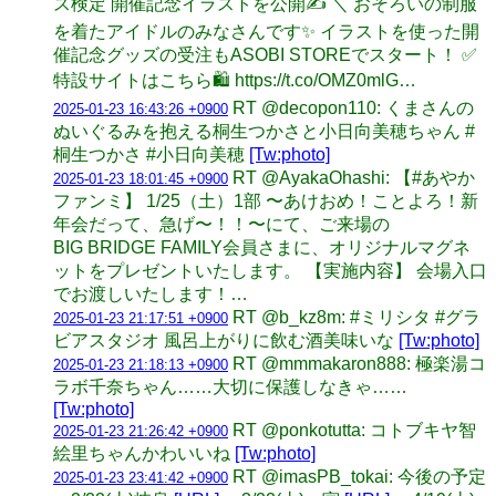
ス検定 開催記念イラストを公開✍ ＼ おそろいの制服
を着たアイドルのみなさんです✨ イラストを使った開
催記念グッズの受注もASOBI STOREでスタート！ ✅
特設サイトはこちら🛍 https://t.co/OMZ0mlG…
RT @decopon110: くまさんの
2025-01-23 16:43:26 +0900
ぬいぐるみを抱える桐生つかさと小日向美穂ちゃん #
桐生つかさ #小日向美穂
[Tw:photo]
RT @AyakaOhashi: 【#あやか
2025-01-23 18:01:45 +0900
ファンミ】 1/25（土）1部 〜あけおめ！ことよろ！新
年会だって、急げ〜！！〜にて、ご来場の
BIG BRIDGE FAMILY会員さまに、オリジナルマグネ
ットをプレゼントいたします。 【実施内容】 会場入口
でお渡しいたします！…
RT @b_kz8m: #ミリシタ #グラ
2025-01-23 21:17:51 +0900
ビアスタジオ 風呂上がりに飲む酒美味いな
[Tw:photo]
RT @mmmakaron888: 極楽湯コ
2025-01-23 21:18:13 +0900
ラボ千奈ちゃん……大切に保護しなきゃ……
[Tw:photo]
RT @ponkotutta: コトブキヤ智
2025-01-23 21:26:42 +0900
絵里ちゃんかわいいね
[Tw:photo]
RT @imasPB_tokai: 今後の予定
2025-01-23 23:41:42 +0900