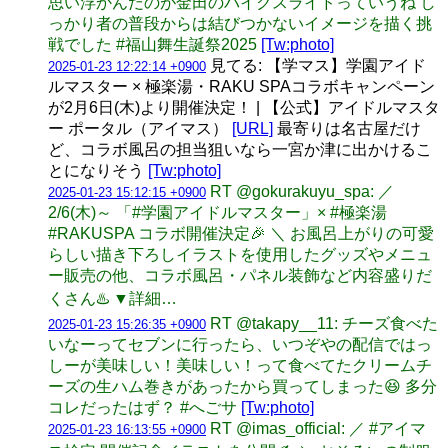
思い浮かんだのが金田のバイクスライドっていうね し
っかり者の普段からは結びつかないイメージを描く挑
戦でした #福山舞生誕祭2025
[Tw:photo]
見てる: 【学マス】学園アイド
2025-01-23 12:22:14 +0900
ルマスター × 極楽湯・RAKU SPAコラボキャンペーン
が2月6日(木)より開催決定！ | 【公式】アイドルマスタ
ー ポータル（アイマス）
[URL]
最寄りは名古屋だけ
ど、コラボ風呂の担当狙いなら一宮か津に出かけるこ
とになりそう
[Tw:photo]
RT @gokurakuyu_spa: ／
2025-01-23 15:12:15 +0900
2/6(木)～ 「#学園アイドルマスター」× #極楽湯
#RAKUSPA コラボ開催決定🎉 ＼ お風呂上がりの可愛
らしい描き下ろしイラストを使用したグッズやメニュ
ー販売の他、コラボ風呂・パネル装飾など内容盛りだ
くさん♨️ ▼詳細…
RT @takapy__11: チーズ食べた
2025-01-23 15:26:35 +0900
いなーってセブンに行ったら、いつぞやの配信ではっ
しーが美味しい！美味しい！って食べてたクリームチ
ーズの生ハム巻きがあったから買ってしまった😆 多分
コレだったはず？ #へごサ
[Tw:photo]
RT @imas_official: ／ #アイマ
2025-01-23 16:13:55 +0900