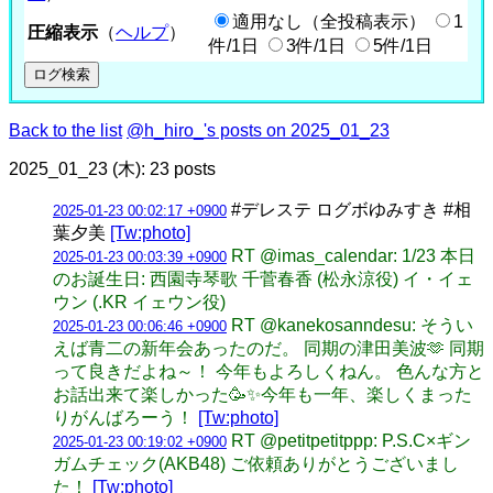
適用なし（全投稿表示）
1
圧縮表示
（
ヘルプ
）
件/1日
3件/1日
5件/1日
Back to the list
@h_hiro_'s posts on 2025_01_23
2025_01_23 (木): 23 posts
#デレステ ログボゆみすき #相
2025-01-23 00:02:17 +0900
葉夕美
[Tw:photo]
RT @imas_calendar: 1/23 本日
2025-01-23 00:03:39 +0900
のお誕生日: 西園寺琴歌 千菅春香 (松永涼役) イ・イェ
ウン (.KR イェウン役)
RT @kanekosanndesu: そうい
2025-01-23 00:06:46 +0900
えば青二の新年会あったのだ。 同期の津田美波🫶 同期
って良きだよね～！ 今年もよろしくねん。 色んな方と
お話出来て楽しかった🥳✨今年も一年、楽しくまった
りがんばろーう！
[Tw:photo]
RT @petitpetitppp: P.S.C×ギン
2025-01-23 00:19:02 +0900
ガムチェック(AKB48) ご依頼ありがとうございまし
た！
[Tw:photo]