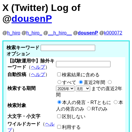
X (Twitter) Log of
@
dousenP
@
h_hiro
@
h_hiro_
@
__h_hiro__
@
dousenP
@
k000072
検索キーワード
オプション
【試験運用中】除外キ
ーワード
（
ヘルプ
）
自動投稿
（
ヘルプ
）
検索結果に含める
すべて
直近2年間
検索する期間
までの直近2年
間
本人の発言・RTともに
本
検索対象
人の発言のみ
RTのみ
大文字・小文字
区別しない
ワイルドカード
（
ヘル
利用する
プ
）