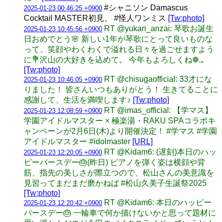
#シャニソン Damascus
2025-01-23 00:46:25 +0900
Cocktail MASTER初見、 #怪人ワンミス
[Tw:photo]
RT @yukari_anzai: 琴歌お誕生
2025-01-23 10:45:56 +0900
日おめでとう🌸 新しい1年が琴歌にとって良いものな
って、笑顔やわくわくで溢れる日々を過ごせますよう
に💐沢山の大好きを込めて。 今年もよろしくね❁.｡
[Tw:photo]
RT @chisugaofficial: 33才にな
2025-01-23 10:46:05 +0900
りました！ 皆さんいつもありがとう！ 生きてることに
感謝して、生活を満喫します♪
[Tw:photo]
RT @imas_official: 【学マス】
2025-01-23 12:08:59 +0900
学園アイドルマスター × 極楽湯・RAKU SPAコラボキ
ャンペーンが2月6日(木)より開催決定！ #学マス #学園
アイドルマスター #idolmaster
[URL]
RT @Kidam6: (遅刻)本日のハッ
2025-01-23 12:20:05 +0900
ピーバースデー🎂(昨日) ピアノを弾く姿は横顔や背
筋、指先の美しさが際立つので、松山さんの美意識を
見習ってまだまだ磨かねば #松山久美子生誕祭2025
[Tw:photo]
RT @Kidam6: 本日のハッピー
2025-01-23 12:20:42 +0900
バースデー🎂 一輪車で何か描けないかと思って題材に