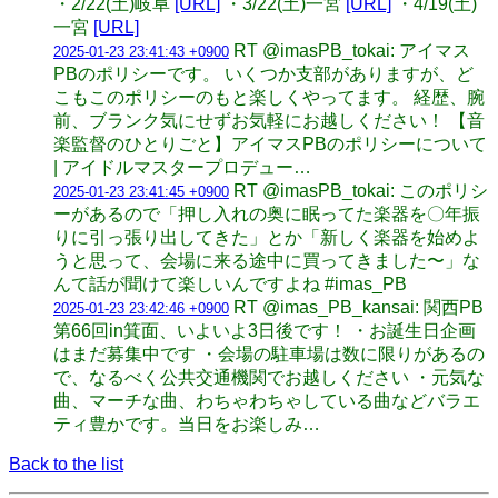
・2/22(土)岐阜
[URL]
・3/22(土)一宮
[URL]
・4/19(土)
一宮
[URL]
RT @imasPB_tokai: アイマス
2025-01-23 23:41:43 +0900
PBのポリシーです。 いくつか支部がありますが、ど
こもこのポリシーのもと楽しくやってます。 経歴、腕
前、ブランク気にせずお気軽にお越しください！ 【音
楽監督のひとりごと】アイマスPBのポリシーについて
| アイドルマスタープロデュー…
RT @imasPB_tokai: このポリシ
2025-01-23 23:41:45 +0900
ーがあるので「押し入れの奥に眠ってた楽器を〇年振
りに引っ張り出してきた」とか「新しく楽器を始めよ
うと思って、会場に来る途中に買ってきました〜」な
んて話が聞けて楽しいんですよね #imas_PB
RT @imas_PB_kansai: 関西PB
2025-01-23 23:42:46 +0900
第66回in箕面、いよいよ3日後です！ ・お誕生日企画
はまだ募集中です ・会場の駐車場は数に限りがあるの
で、なるべく公共交通機関でお越しください ・元気な
曲、マーチな曲、わちゃわちゃしている曲などバラエ
ティ豊かです。当日をお楽しみ…
Back to the list