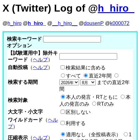
X (Twitter) Log of @
h_hiro_
@
h_hiro
@
h_hiro_
@
__h_hiro__
@
dousenP
@
k000072
検索キーワード
オプション
【試験運用中】除外キ
ーワード
（
ヘルプ
）
自動投稿
（
ヘルプ
）
検索結果に含める
すべて
直近2年間
検索する期間
までの直近2年
間
本人の発言・RTともに
本
検索対象
人の発言のみ
RTのみ
大文字・小文字
区別しない
ワイルドカード
（
ヘル
利用する
プ
）
適用なし（全投稿表示）
1
圧縮表示
（
ヘルプ
）