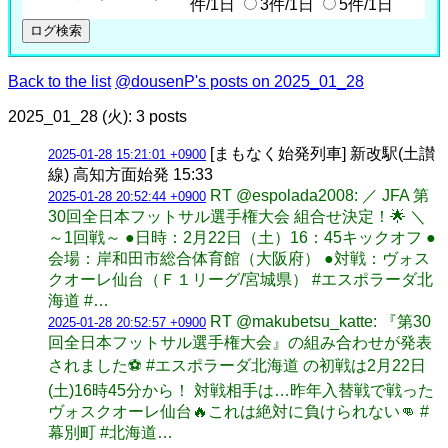
件/1日
3件/1日
5件/1日
Back to the list
@dousenP's posts on 2025_01_28
2025_01_28 (火): 3 posts
[まもなく始発列車] 新改駅(土讃
2025-01-28 15:21:01 +0900
線) 高知方面始発 15:33
RT @espolada2008: ／ JFA 第
2025-01-28 20:52:44 +0900
30回全日本フットサル選手権大会 組合せ決定！🌟 ＼
～1回戦～ ●日時：2月22日（土）16：45キックオフ ●
会場：岸和田市総合体育館（大阪府） ●対戦：ヴォス
クオーレ仙台（Ｆ１リーグ/宮城県） #エスポラーダ北
海道 #…
RT @makubetsu_katte: 『第30
2025-01-28 20:52:57 +0900
回全日本フットサル選手権大会』の組み合わせが発表
されました⚽️ #エスポラーダ北海道 の初戦は2月22日
(土)16時45分から！ 対戦相手は…昨年入替戦で戦った
ヴォスクオーレ仙台🔥これは絶対に負けられない👊 #
幕別町 #北海道…