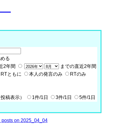
o__
含める
近2年間
までの直近2年間
RTともに
本人の発言のみ
RTのみ
全投稿表示）
1件/1日
3件/1日
5件/1日
 posts on 2025_04_04