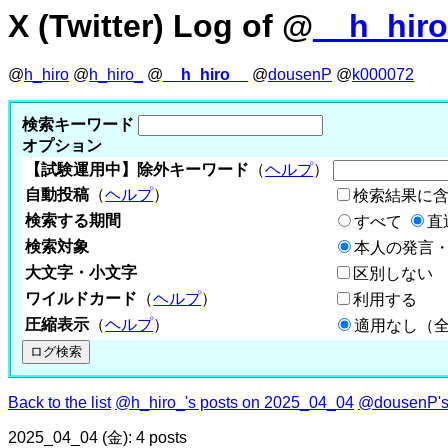
X (Twitter) Log of @
__h_hir
@
h_hiro
@
h_hiro_
@
__h_hiro__
@
dousenP
@
k000072
検索キーワード
オプション
【試験運用中】除外キーワード
（
ヘルプ
）
自動投稿
（
ヘルプ
）
検索結果に
検索する期間
すべて
直
検索対象
本人の発言・
大文字・小文字
区別しない
ワイルドカード
（
ヘルプ
）
利用する
圧縮表示
（
ヘルプ
）
適用なし（
Back to the list
@h_hiro_'s posts on 2025_04_04
@dousenP's
2025_04_04 (金): 4 posts