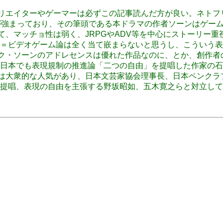
のゲームクリエイターやゲーマーは必ずこの記事読んだ方が良い。
が強まっており、その筆頭である本ドラマの作者ソーンはゲー
のゲームって、マッチョ性は弱く、JRPGやADV等を中心にストー
＝ビデオゲーム論は全く当て嵌まらないと思うし、こういう表
で、ジャック・ソーンのアドレセンスは優れた作品なのに、とか、
日本でも表現規制の推進論「二つの自由」を提唱した作家の石
、石川達三は大衆的な人気があり、日本文芸家協会理事長、日本ペ
提唱、表現の自由を主張する野坂昭如、五木寛之らと対立して