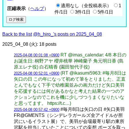
適用なし（全投稿表示）
1
圧縮表示
（
ヘルプ
）
件/1日
3件/1日
5件/1日
Back to the list
@h_hiro_'s posts on 2025_04_08
2025_04_08 (火): 18 posts
RT @imas_calendar: 4/8 本日の
2025-04-08 00:01:08 +0900
お誕生日: 桐野アヤ 櫻井桃華 神崎蘭子 角元明日香 (島
原エレナ役) 白石晴香 (園田智代子役)
(RT @ikasumi5963: #毎月8日は
2025-04-08 00:52:01 +0900
矢口の日 この年になって初めて筆をとりました、正直
とんでもなく下手で幼稚園並みの画力だけど矢口美羽
を応援するには何があるかなと考えた結果の一つのア
クションなのでこれを機に少しづつうまくなりたいな
と思ってます。 https://t.c…)
#毎月8日は矢口の日 #矢口美羽
2025-04-08 00:57:42 +0900
FR@GMENTS（シンデレラガールズ全アイドルが所
沢にいるイラスト展）で、美羽が会場最寄り駅の東所
沢駅を担当していたことについての妄想 ポーズを取っ