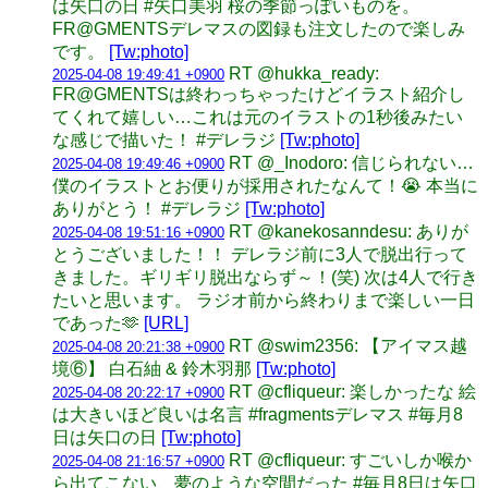
は矢口の日 #矢口美羽 桜の季節っぽいものを。
FR@GMENTSデレマスの図録も注文したので楽しみ
です。
[Tw:photo]
RT @hukka_ready:
2025-04-08 19:49:41 +0900
FR@GMENTSは終わっちゃったけどイラスト紹介し
てくれて嬉しい…これは元のイラストの1秒後みたい
な感じで描いた！ #デレラジ
[Tw:photo]
RT @_Inodoro: 信じられない…
2025-04-08 19:49:46 +0900
僕のイラストとお便りが採用されたなんて！😭 本当に
ありがとう！ #デレラジ
[Tw:photo]
RT @kanekosanndesu: ありが
2025-04-08 19:51:16 +0900
とうございました！！ デレラジ前に3人で脱出行って
きました。ギリギリ脱出ならず～！(笑) 次は4人で行き
たいと思います。 ラジオ前から終わりまで楽しい一日
であった🫶
[URL]
RT @swim2356: 【アイマス越
2025-04-08 20:21:38 +0900
境⑥】 白石紬 & 鈴木羽那
[Tw:photo]
RT @cfliqueur: 楽しかったな 絵
2025-04-08 20:22:17 +0900
は大きいほど良いは名言 #fragmentsデレマス #毎月8
日は矢口の日
[Tw:photo]
RT @cfliqueur: すごいしか喉か
2025-04-08 21:16:57 +0900
ら出てこない、夢のような空間だった #毎月8日は矢口