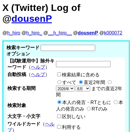
X (Twitter) Log of
@
dousenP
@
h_hiro
@
h_hiro_
@
__h_hiro__
@
dousenP
@
k000072
検索キーワード
オプション
【試験運用中】除外キ
ーワード
（
ヘルプ
）
自動投稿
（
ヘルプ
）
検索結果に含める
すべて
直近2年間
検索する期間
までの直近2年
間
本人の発言・RTともに
本
検索対象
人の発言のみ
RTのみ
大文字・小文字
区別しない
ワイルドカード
（
ヘル
利用する
プ
）