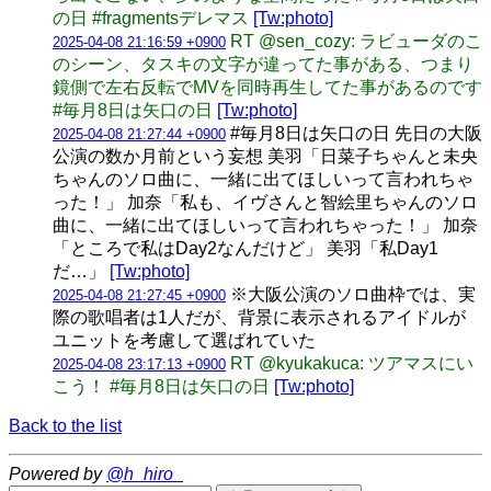
の日 #fragmentsデレマス
[Tw:photo]
RT @sen_cozy: ラビューダのこ
2025-04-08 21:16:59 +0900
のシーン、タスキの文字が違ってた事がある、つまり
鏡側で左右反転でMVを同時再生してた事があるのです
#毎月8日は矢口の日
[Tw:photo]
#毎月8日は矢口の日 先日の大阪
2025-04-08 21:27:44 +0900
公演の数か月前という妄想 美羽「日菜子ちゃんと未央
ちゃんのソロ曲に、一緒に出てほしいって言われちゃ
った！」 加奈「私も、イヴさんと智絵里ちゃんのソロ
曲に、一緒に出てほしいって言われちゃった！」 加奈
「ところで私はDay2なんだけど」 美羽「私Day1
だ…」
[Tw:photo]
※大阪公演のソロ曲枠では、実
2025-04-08 21:27:45 +0900
際の歌唱者は1人だが、背景に表示されるアイドルが
ユニットを考慮して選ばれていた
RT @kyukakuca: ツアマスにい
2025-04-08 23:17:13 +0900
こう！ #毎月8日は矢口の日
[Tw:photo]
Back to the list
Powered by
@h_hiro_