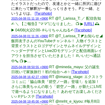
たイラストだったので、友達とかと一緒に所沢に遊び
に来たって解釈が一番しっくりきそう。Pと一緒、と
いうよりは。
[Tw:photo]
RT @T_Larissa_T: ／ 配信告知
2025-04-08 01:11:18 +0900
✍︎ ＼ 【ご報告】“ママ”になりました。 📺 ▶︎
[URL]
🕰
▶︎ 04/08(火)22:00- #らりちゃんねる✍︎
[Tw:photo]
RT @T_Larissa_T: ◤お知らせ◢
2025-04-08 01:11:26 +0900
飯田友子さんのYouTubeチャンネル！ 人物イラストと
背景イラストとロゴデザインとサムネイルデザインと
ヘッダーデザインとLive2Dモデリングと配信画面レイ
アウトを担当させていただきました！ #いいだべ通話
中📞 📺 ▶︎…
RT @mineda_mayu: 父の誕生
2025-04-08 08:50:55 +0900
日祝いで家族旅行！初の仙台へ🦪✨
[Tw:photo]
RT @imascg_stage: エクストラ
2025-04-08 16:42:27 +0900
コミュに「脇山珠美『碧空ノ一路』登場 !」を追加！
さらに珠美ちゃんの歌う「碧空ノ一路」が新たにLIVE
で遊べるようになりました！ あわせてお楽しみくださ
い♪ #デレステ
[Tw:photo]
RT @mnht_e_kjyou: #毎月8日
2025-04-08 19:45:00 +0900