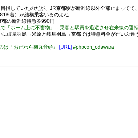
目指していたのだが、JR京都駅が新幹線以外全部止まってて
:09着）が結構乗客いるのよね…
都の新幹線特急券990円
: ＪＲ京都駅で「ホーム上に不審物」…乗客と駅員を退避させ在来線の
…！ 確かに岐阜羽島→米原と岐阜羽島→京都では特急料金がだい
ているのは『おだわら梅丸音頭』
[URL]
#phpcon_odawara