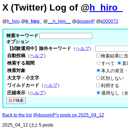
X (Twitter) Log of @
h_hiro_
@
h_hiro
@
h_hiro_
@
__h_hiro__
@
dousenP
@
k000072
検索キーワード
オプション
【試験運用中】除外キーワード
（
ヘルプ
）
自動投稿
（
ヘルプ
）
検索結果に
検索する期間
すべて
直
検索対象
本人の発言・
大文字・小文字
区別しない
ワイルドカード
（
ヘルプ
）
利用する
圧縮表示
（
ヘルプ
）
適用なし（
Back to the list
@dousenP's posts on 2025_04_12
2025_04_12 (土): 5 posts