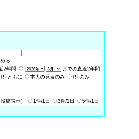
含める
近2年間
までの直近2年間
RTともに
本人の発言のみ
RTのみ
全投稿表示）
1件/1日
3件/1日
5件/1日