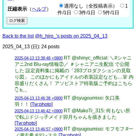
適用なし（全投稿表示）
1
圧縮表示
（
ヘルプ
）
件/1日
3件/1日
5件/1日
Back to the list
@h_hiro_'s posts on 2025_04_13
2025_04_13 (日): 24 posts
RT @shinyc_official: ＼#シャニ
2025-04-13 13:38:48 +0900
アニ2nd Blu-ray情報②／ ＃シャニアニ生配信 で公開
した 設定資料集に掲載の「283プロダクションの見取
り図」 このほかにもアイドルの衣装設定なども…👗 内
容盛りだくさん！ アソビストア特装版ご予約はこちら
👇 h…
RT @syugoumiso: 矢口美
2025-04-13 13:46:38 +0900
羽！！
[Tw:photo]
RT @MakoTr_315: 何もない所
2025-04-13 13:46:42 +0900
で転ぶドジっ子メイド卯月ちゃんを描きました
[Tw:photo]
RT @syugoumiso: モフモフ #一
2025-04-13 13:46:57 +0900
ノ瀬志希 #デレステ
[Tw:photo]