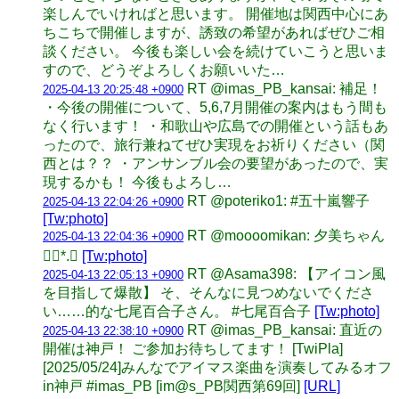
楽しんでいければと思います。 開催地は関西中心にあ
ちこちで開催しますが、誘致の希望があればぜひご相
談ください。 今後も楽しい会を続けていこうと思いま
すので、どうぞよろしくお願いいた…
RT @imas_PB_kansai: 補足！
2025-04-13 20:25:48 +0900
・今後の開催について、5,6,7月開催の案内はもう間も
なく行います！ ・和歌山や広島での開催という話もあ
ったので、旅行兼ねてぜひ実現をお祈りください（関
西とは？？ ・アンサンブル会の要望があったので、実
現するかも！ 今後もよろし…
RT @poteriko1: #五十嵐響子
2025-04-13 22:04:26 +0900
[Tw:photo]
RT @moooomikan: 夕美ちゃん
2025-04-13 22:04:36 +0900
❁⃘*.ﾟ
[Tw:photo]
RT @Asama398: 【アイコン風
2025-04-13 22:05:13 +0900
を目指して爆散】 そ、そんなに見つめないでくださ
い……的な七尾百合子さん。 #七尾百合子
[Tw:photo]
RT @imas_PB_kansai: 直近の
2025-04-13 22:38:10 +0900
開催は神戸！ ご参加お待ちしてます！ [TwiPla]
[2025/05/24]みんなでアイマス楽曲を演奏してみるオフ
in神戸 #imas_PB [im@s_PB関西第69回]
[URL]