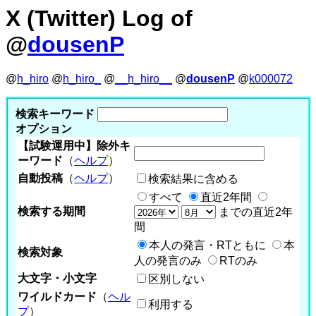
X (Twitter) Log of
@
dousenP
@
h_hiro
@
h_hiro_
@
__h_hiro__
@
dousenP
@
k000072
検索キーワード
オプション
【試験運用中】除外キ
ーワード
（
ヘルプ
）
自動投稿
（
ヘルプ
）
検索結果に含める
すべて
直近2年間
検索する期間
までの直近2年
間
本人の発言・RTともに
本
検索対象
人の発言のみ
RTのみ
大文字・小文字
区別しない
ワイルドカード
（
ヘル
利用する
プ
）