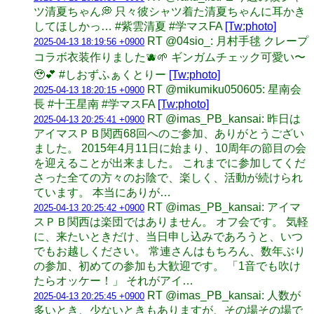
ツ清夏ちゃん💭 只々彼シャツ着た清夏ちゃんに耳かき
してほしかっ… #紫雲清夏 #学マスFA
[Tw:photo]
RT @04sio_: 月村手毬 クレープ
2025-04-13 18:19:56 +0900
コラボ衣装作りました🫐🌱 ギンガムチェック可愛い〜
🥹💕 #しおずふぁくとりー
[Tw:photo]
RT @mikumiku050605: 星南会
2025-04-13 18:20:15 +0900
長 #十王星南 #学マスFA
[Tw:photo]
RT @imas_PB_kansai: 昨日は
2025-04-13 20:25:41 +0900
アイマスＰＢ関西68回へのご参加、ありがとうござい
ました。 2015年4月11日に始まり、10周年の節目の会
を迎えることが出来ました。 これまでに参加してくだ
さった全ての方々のお陰で、楽しく、活動が続けられ
ています。 本当にありが…
RT @imas_PB_kansai: アイマ
2025-04-13 20:25:42 +0900
スＰＢ関西は楽団ではありません。 オフ会です。 気軽
に、来たいときだけ、当日申し込みであろうと、いつ
でもお越しください。 常連さんはもちろん、数年ぶり
の参加、初めての参加も大歓迎です。 「1音でも吹け
たらオッケー！」 それがアイ…
RT @imas_PB_kansai: 人数が
2025-04-13 20:25:45 +0900
多いとき、少ないときもありますが、その場その場で