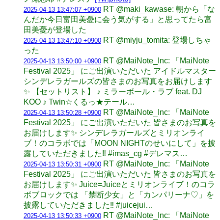
RT @maki_kawase: 朝から「な
2025-04-13 13:47:07 +0900
んだか今日富田美憂に会う気がする」と思ってたら富
田美憂が登場した
RT @miyju_tomita: 登場しちゃ
2025-04-13 13:47:10 +0900
った
RT @MaiNote_Inc: 「MaiNote
2025-04-13 13:50:00 +0900
Festival 2025」 にご出演いただいた アイドルマスター
シンデレラガールズの皆さまのお写真をお届けします
✨ 【セットリスト】 ♪ ミラーボール・ラブ feat. DJ
KOO ♪ Twin☆くるっ★テール…
RT @MaiNote_Inc: 「MaiNote
2025-04-13 13:50:28 +0900
Festival 2025」 にご出演いただいた 皆さまのお写真を
お届けします✨ シンデレラガールズとミリオンライ
ブ！のコラボでは「MOON NIGHTのせいにして」を披
露していただきました‼️ #imas_cg #デレマス…
RT @MaiNote_Inc: 「MaiNote
2025-04-13 13:50:31 +0900
Festival 2025」 にご出演いただいた 皆さまのお写真を
お届けします✨ Juice=Juiceとミリオンライブ！のコラ
ボブロックでは 「禁断少女」と「カンパリーナ♡」を
披露していただきました‼️ #juicejui…
RT @MaiNote_Inc: 「MaiNote
2025-04-13 13:50:33 +0900