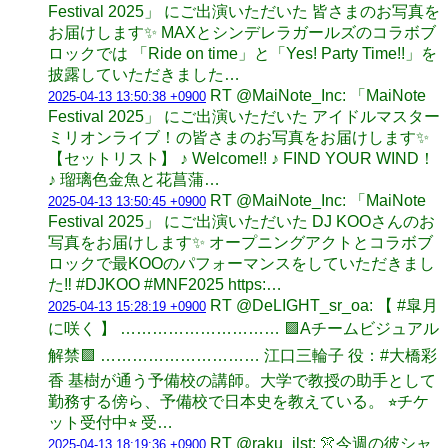
Festival 2025」 にご出演いただいた 皆さまのお写真を
お届けします✨ MAXとシンデレラガールズのコラボブ
ロックでは 「Ride on time」と「Yes! Party Time!!」を
披露していただきました…
RT @MaiNote_Inc: 「MaiNote
2025-04-13 13:50:38 +0900
Festival 2025」 にご出演いただいた アイドルマスター
ミリオンライブ！の皆さまのお写真をお届けします✨
【セットリスト】 ♪ Welcome!! ♪ FIND YOUR WIND！
♪ 瑠璃色金魚と花菖蒲…
RT @MaiNote_Inc: 「MaiNote
2025-04-13 13:50:45 +0900
Festival 2025」 にご出演いただいた DJ KOOさんのお
写真をお届けします✨ オープニングアクトとコラボブ
ロックで最KOOのパフォーマンスをしていただきまし
た‼️ #DJKOO #MNF2025 https:…
RT @DeLIGHT_sr_oa: 【 #皐月
2025-04-13 15:28:19 +0900
に咲く 】 ………………………… 🟪Aチームビジュアル
解禁🟪 ………………………… 江口三輪子 役：#大橋彩
香 基樹が通う予備校の講師。大学で教授の助手として
勤務する傍ら、予備校で日本史を教えている。 ⭐︎チケ
ット受付中⭐︎ 受…
RT @raku_ilst: 👚今週の彼シャ
2025-04-13 18:19:36 +0900