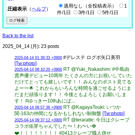
適用なし（全投稿表示）
1
圧縮表示
（
ヘルプ
）
件/1日
3件/1日
5件/1日
Back to the list
2025_04_14 (月): 23 posts
#デレステ ログボ矢口美羽
2025-04-14 01:39:33 +0900
[Tw:photo]
RT @Yuki_Nakashim: #中島由
2025-04-14 08:10:20 +0900
貴声優デビュー10周年 たくさんの方にお祝いしていた
だけてとっても嬉しいです！！ みんなのポスト見てる
よーー🌟 これからもいろんな時間を過ごせるようにま
だまだ頑張ります！！ 今後ともよろしくお願いしま
す！ #ゆっきー10thあにば…
RT @KagayaTouki: いつか
2025-04-14 08:57:38 +0900
関-163の仲間になるかもしれない制御盤
[Tw:photo]
RT @teraratte: 今日はクレープ
2025-04-14 09:37:12 +0900
コラボ佑芽ちゃんでした〜！わ〜い🍓
❤️！！！！！！！！ #0413クレープ職人併せ