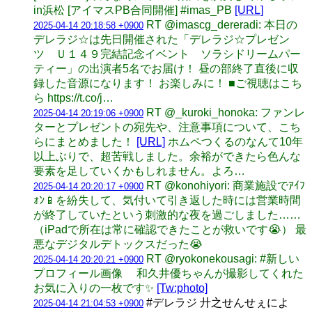
in浜松 [アイマスPB合同開催] #imas_PB
[URL]
RT @imascg_dereradi: 本日の
2025-04-14 20:18:58 +0900
デレラジ☆は先日開催された「デレラジ☆プレゼン
ツ Ｕ１４９完結記念イベント ソラシドリームパー
ティー」の出演者5名でお届け！ 昼の部終了直後に収
録した音源になります！ お楽しみに！ ■ご視聴はこち
ら https://t.co/j…
RT @_kuroki_honoka: ファンレ
2025-04-14 20:19:06 +0900
ターとプレゼントの宛先や、注意事項について、こち
らにまとめました！
[URL]
ホムペつくるのなんて10年
以上ぶりで、超苦戦しました。余裕ができたら色んな
要素を足していくかもしれません。よろ…
RT @konohiyori: 商業施設でｱｲﾌ
2025-04-14 20:20:17 +0900
ｫﾝ📱を紛失して、気付いて引き返した時には営業時間
が終了していたという刺激的な夜を過ごしました……
（iPadで所在は常に確認できたことが救いです😭） 最
悪なデジタルデトックスだった😭
RT @ryokonekousagi: #新しい
2025-04-14 20:20:21 +0900
プロフィール画像 和久井優ちゃんが撮影してくれた
お気に入りの一枚です✨
[Tw:photo]
#デレラジ 廾之せんせぇによ
2025-04-14 21:04:53 +0900