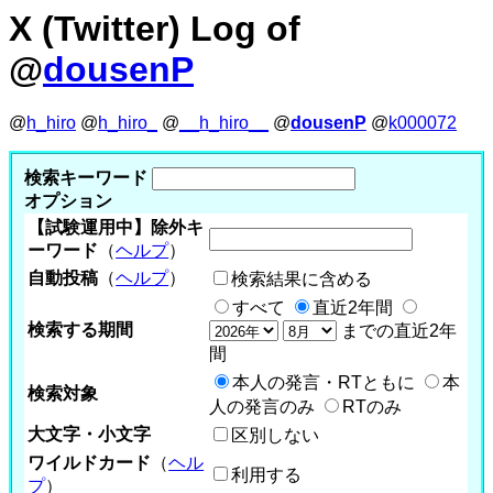
X (Twitter) Log of
@
dousenP
@
h_hiro
@
h_hiro_
@
__h_hiro__
@
dousenP
@
k000072
検索キーワード
オプション
【試験運用中】除外キ
ーワード
（
ヘルプ
）
自動投稿
（
ヘルプ
）
検索結果に含める
すべて
直近2年間
検索する期間
までの直近2年
間
本人の発言・RTともに
本
検索対象
人の発言のみ
RTのみ
大文字・小文字
区別しない
ワイルドカード
（
ヘル
利用する
プ
）