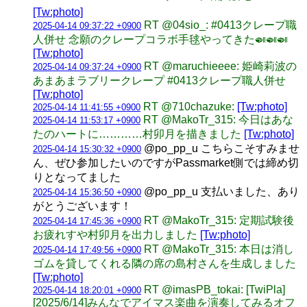
[Tw:photo]
RT @04sio_: #0413クレープ職
2025-04-14 09:37:22 +0900
人併せ 念願のクレープコラボ手毬やってきた🍛🍛🍛
[Tw:photo]
RT @maruchieeee: 姫崎莉波の
2025-04-14 09:37:24 +0900
あまあまラブリークレープ #0413クレープ職人併せ
[Tw:photo]
RT @710chazuke:
[Tw:photo]
2025-04-14 11:41:55 +0900
RT @MakoTr_315: 今日はあな
2025-04-14 11:53:17 +0900
たのハートに…………村卯月を描きました
[Tw:photo]
@po_pp_u こちらこそすみませ
2025-04-14 15:30:32 +0900
ん、ぜひ参加したいのですがPassmarket側では締め切
りとなってました
@po_pp_u 支払いました、あり
2025-04-14 15:36:50 +0900
がとうございます！
RT @MakoTr_315: 定期試験後
2025-04-14 17:45:36 +0900
お疲れすや村卯月を出力しました
[Tw:photo]
RT @MakoTr_315: 本日は消し
2025-04-14 17:49:56 +0900
ゴムを貸してくれる隣の席の島村さんを生成しました
[Tw:photo]
RT @imasPB_tokai: [TwiPla]
2025-04-14 18:20:01 +0900
[2025/6/14]みんなでアイマス楽曲を演奏してみるオフ