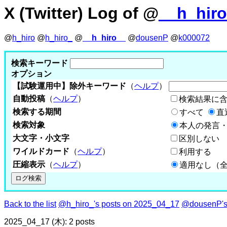
X (Twitter) Log of @
__h_hir
@
h_hiro
@
h_hiro_
@
__h_hiro__
@
dousenP
@
k000072
検索キーワード
オプション
【試験運用中】除外キーワード
（
ヘルプ
）
自動投稿
（
ヘルプ
）
検索結果に
検索する期間
すべて
直
検索対象
本人の発言・
大文字・小文字
区別しない
ワイルドカード
（
ヘルプ
）
利用する
圧縮表示
（
ヘルプ
）
適用なし（
Back to the list
@h_hiro_'s posts on 2025_04_17
@dousenP's
2025_04_17 (木): 2 posts