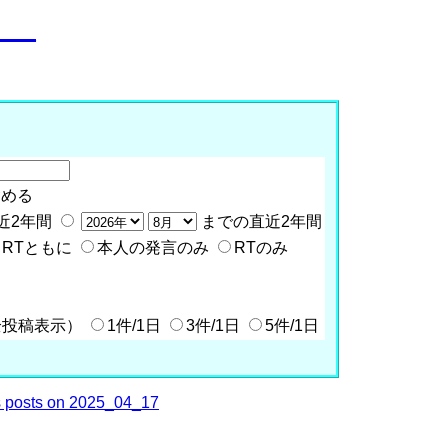
o__
含める
近2年間
までの直近2年間
RTともに
本人の発言のみ
RTのみ
全投稿表示）
1件/1日
3件/1日
5件/1日
 posts on 2025_04_17