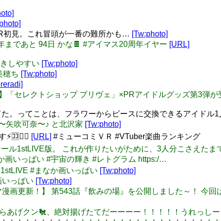
oto]
photo]
TER初見。これ冒頭が一番の難所かも…
[Tw:photo]
0周年まであと 94日 かな🍫 #アイマス20周年イヤー
[URL]
、落書きしやすい
[Tw:photo]
に美穂ち
[Tw:photo]
eradi]
シンデレラ】「セレクトショップ プリヴェ」×PRアイドルグッズ第3弾が受注開
ってた。ってことは、フラワーからピースに交換できるアイドル
イス〜矢吹可奈〜♪ と北沢家
[Tw:photo]
❤️‍🔥
[URL]
#ミューコミＶＲ #VTuber楽曲ランキング
イアラマンシール1stLIVE版。 これが作りたいがために、3人分こ
っぱい #宇宙の輝き #レトグラム https:/…
ヴイアラ1stLIVE #まなか画いっぱい
[Tw:photo]
なか画いっぱい
[Tw:photo]
l: 【web4コマ漫画更新！】 第543話『飲みの場』を公開しました
食べてるからあげクン🐔、絶対揚げたてだーーーー！！！！！うれっしー