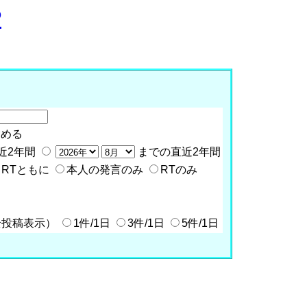
P
含める
近2年間
までの直近2年間
RTともに
本人の発言のみ
RTのみ
全投稿表示）
1件/1日
3件/1日
5件/1日