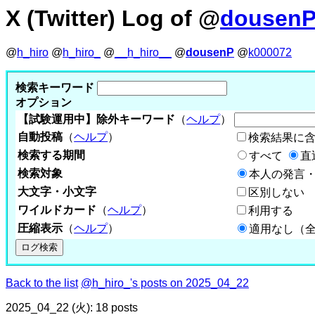
X (Twitter) Log of @
dousen
@
h_hiro
@
h_hiro_
@
__h_hiro__
@
dousenP
@
k000072
検索キーワード
オプション
【試験運用中】除外キーワード
（
ヘルプ
）
自動投稿
（
ヘルプ
）
検索結果に
検索する期間
すべて
直
検索対象
本人の発言・
大文字・小文字
区別しない
ワイルドカード
（
ヘルプ
）
利用する
圧縮表示
（
ヘルプ
）
適用なし（
Back to the list
@h_hiro_'s posts on 2025_04_22
2025_04_22 (火): 18 posts