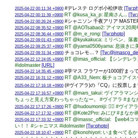
#デレステ ログボ小松伊吹
[Tw:ph
2025-04-22 00:11:34 +0900
RT @kusa_ka_p: 星南さん...
[Tw:
2025-04-22 00:11:39 +0900
#シャニソン 千夜アリア MAS
2025-04-22 00:26:24 +0900
RT @AOTsabao2: アイマス2
2025-04-22 08:35:52 +0900
RT @m_e_rong:
[Tw:photo]
2025-04-22 08:36:44 +0900
RT @kyukakuca: ミリペン
2025-04-22 09:01:43 +0900
RT @yama0506yama: 息抜き
2025-04-22 09:25:37 +0900
チョコレモ…？
[Tw:@imascg_der
2025-04-22 09:31:34 +0900
RT @imas_official: 【
2025-04-22 12:24:05 +0900
#idolmaster
[URL]
#学マス フラワーが1000貯ま
2025-04-22 14:35:45 +0900
RT @A33_Nem: 板チョコア
2025-04-22 16:31:12 +0900
(#ヴイアラ)の『CQ』に投票します⚡
2025-04-22 17:16:18 +0900
RT @mars_takui: ヴ
2025-04-22 17:16:57 +0900
ちょっと見え方変わっちゃったなー。 #ヴイアラ #まなか画い
RT @hudoumomiji: ❤️‍🔥 #
2025-04-22 17:17:26 +0900
RT @Kote2Pro: みにぴ #ま
2025-04-22 17:17:32 +0900
RT @imassc_officia
2025-04-22 17:33:32 +0900
い！！ #シャニマス #idolmaster
[Tw:photo]
RT @konohiyori: いま
2025-04-22 18:10:47 +0900