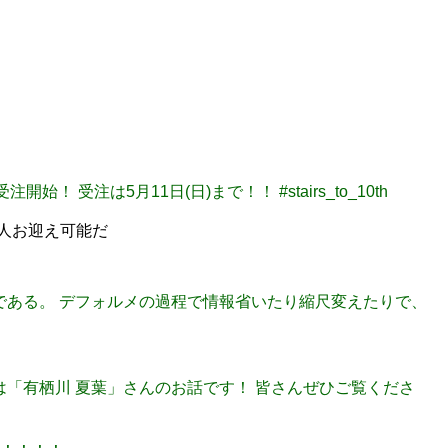
始！ 受注は5月11日(日)まで！！ #stairs_to_10th
1人お迎え可能だ
さえたまである。 デフォルメの過程で情報省いたり縮尺変えたりで、
～！ 今回は「有栖川 夏葉」さんのお話です！ 皆さんぜひご覧くださ