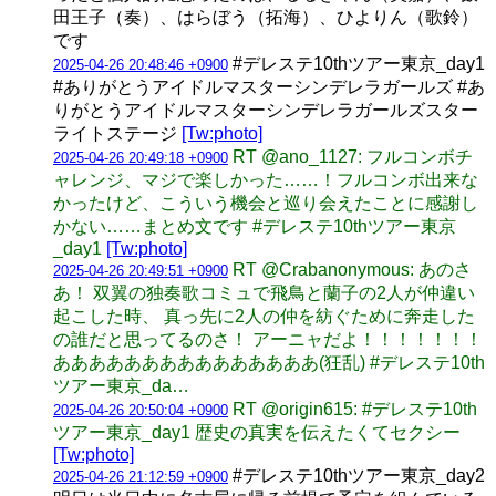
田王子（奏）、はらぼう（拓海）、ひよりん（歌鈴）
です
#デレステ10thツアー東京_day1
2025-04-26 20:48:46 +0900
#ありがとうアイドルマスターシンデレラガールズ #あ
りがとうアイドルマスターシンデレラガールズスター
ライトステージ
[Tw:photo]
RT @ano_1127: フルコンボチ
2025-04-26 20:49:18 +0900
ャレンジ、マジで楽しかった……！フルコンボ出来な
かったけど、こういう機会と巡り会えたことに感謝し
かない……まとめ文です #デレステ10thツアー東京
_day1
[Tw:photo]
RT @Crabanonymous: あのさ
2025-04-26 20:49:51 +0900
あ！ 双翼の独奏歌コミュで飛鳥と蘭子の2人が仲違い
起こした時、 真っ先に2人の仲を紡ぐために奔走した
の誰だと思ってるのさ！ アーニャだよ！！！！！！！
あああああああああああああああ(狂乱) #デレステ10th
ツアー東京_da…
RT @origin615: #デレステ10th
2025-04-26 20:50:04 +0900
ツアー東京_day1 歴史の真実を伝えたくてセクシー
[Tw:photo]
#デレステ10thツアー東京_day2
2025-04-26 21:12:59 +0900