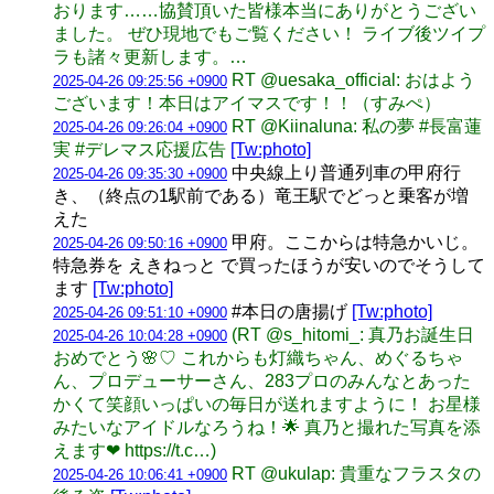
おります……協賛頂いた皆様本当にありがとうござい
ました。 ぜひ現地でもご覧ください！ ライブ後ツイプ
ラも諸々更新します。…
RT @uesaka_official: おはよう
2025-04-26 09:25:56 +0900
ございます！本日はアイマスです！！（すみぺ）
RT @Kiinaluna: 私の夢 #長富蓮
2025-04-26 09:26:04 +0900
実 #デレマス応援広告
[Tw:photo]
中央線上り普通列車の甲府行
2025-04-26 09:35:30 +0900
き、（終点の1駅前である）竜王駅でどっと乗客が増
えた
甲府。ここからは特急かいじ。
2025-04-26 09:50:16 +0900
特急券を えきねっと で買ったほうが安いのでそうして
ます
[Tw:photo]
#本日の唐揚げ
[Tw:photo]
2025-04-26 09:51:10 +0900
(RT @s_hitomi_: 真乃お誕生日
2025-04-26 10:04:28 +0900
おめでとう🌸♡ これからも灯織ちゃん、めぐるちゃ
ん、プロデューサーさん、283プロのみんなとあった
かくて笑顔いっぱいの毎日が送れますように！ お星様
みたいなアイドルなろうね！🌟 真乃と撮れた写真を添
えます❤︎ https://t.c…)
RT @ukulap: 貴重なフラスタの
2025-04-26 10:06:41 +0900