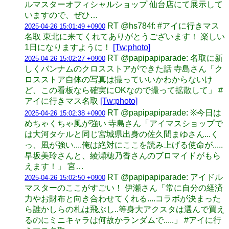
ルマスターオフィシャルショップ 仙台店にて展示して
いますので、ぜひ…
RT @hs784f: #アイに行きマス
2025-04-26 15:01:49 +0900
名取 東北に来てくれてありがとうございます！ 楽しい
1日になりますように！
[Tw:photo]
RT @papipapiparade: 名取に新
2025-04-26 15:02:27 +0900
しくバンナムのクロスストアができた話 寺島さん「ク
ロスストア自体の写真は撮っていいかわからないけ
ど、この看板なら確実にOKなので撮って拡散して」 #
アイに行きマス名取
[Tw:photo]
RT @papipapiparade: ※今日は
2025-04-26 15:02:38 +0900
めちゃくちゃ風が強い 寺島さん「アイマスショップで
は大河タケルと同じ宮城県出身の佐久間まゆさん...く
っ、風が強い....俺は絶対にここを読み上げる使命が.....
早坂美玲さんと、綾瀬穂乃香さんのブロマイドがもら
えます！」 宮…
RT @papipapiparade: アイドル
2025-04-26 15:02:50 +0900
マスターのここがすごい！ 伊瀬さん「常に自分の経済
力やお財布と向き合わせてくれる....コラボが決まった
ら誰かしらの札は飛ぶし..等身大アクスタは選んで買え
るのにミニキャラは何故かランダムで.....」 #アイに行