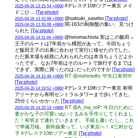
#デレステ10thツアー東京 メイ
2025-04-26 13:15:54 +0900
ドこひ…
[Tw:photo]
@satsuki_sasebo
[Tw:photo]
2025-04-26 13:32:09 +0900
関-163の制御盤の集い、見つけ
2025-04-26 13:35:08 +0900
られた
[Tw:photo]
@heiomachista 実はこの飯田→
2025-04-26 14:11:44 +0900
王子のルートは7年前から構想があって、今回ちょう
ど飯田王子の出番に合わせて実行に移せたのでした。
ただ新木場を経路に入れられたのは本当ちょうどよか
ったです。 なお7年前はそのルートで旅行するまでは
できず、実際に買ったのは↓だったのですが
[Tw:photo]
RT @nishimothi: 🩵矢口美羽🩵
2025-04-26 14:15:49 +0900
[Tw:photo]
#デレステ10thツアー東京 有明
2025-04-26 14:19:52 +0900
アリーナから有明セントラルタワーまで歩いてきた。
25分くらいかかった
[Tw:photo]
RT @A_ma_roP: 今日のために
2025-04-26 14:20:19 +0900
妻がかな子の可愛いぬいぐるみを手作りしてくれまし
た！有明まで連れていきます。 手紙も書いたし、これ
で準備万端。 新幹線乗って、いざ東京へ！ #三村かな
子 #デレステ10thツアー東京
[Tw:photo]