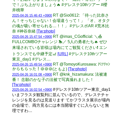
で！ぶち上がりましょう🔥 #デレステ10thツアー #櫻
井桃華
RT @Sio0612: 「待った比奈さ
2025-04-26 15:46:43 +0900
ん！そっちじゃない！会場違うって！」 「オ、オタク
の魂が吸い寄せられる…！！」 #デレスポAR #荒木比
奈 #神谷奈緒
[Tw:photo]
RT @imas_CGofficial: ＼🎪
2025-04-26 15:47:54 +0900
FULLCOMBOチャレンジ 🎠／ 5人の勇者たち🔥 ぜひ
来場されている皆様は場内にてご観覧ください❗ エン
トランスでも中継予定🎢
[URL]
#デレステ10thツアー
東京_day1 #デレス…
RT @TomoyoKurosawa: ｱﾐﾅﾁｬﾝ
2025-04-26 15:49:54 +0900
からもらった！🍪🍪🍪(ともよ)
[Tw:photo]
RT @knk_hizamakura: 法被連
2025-04-26 16:01:08 +0900
番！ 念願のかな子の法被で写真撮れました！
[Tw:photo]
#デレステ10thツアー東京_day1
2025-04-26 16:02:54 +0900
いまフラスタ観覧列に並んでいるので、デレステチャ
レンジを見るのは見送ります てかフラスタ展示が場内
の会場で、両方見るには本当開場すぐに入らないと無
理ですわ…