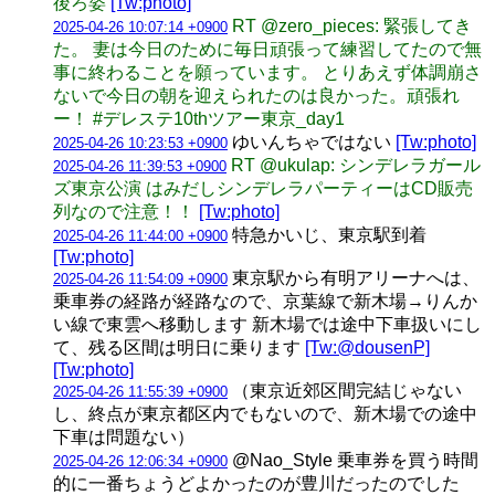
後ろ姿
[Tw:photo]
RT @zero_pieces: 緊張してき
2025-04-26 10:07:14 +0900
た。 妻は今日のために毎日頑張って練習してたので無
事に終わることを願っています。 とりあえず体調崩さ
ないで今日の朝を迎えられたのは良かった。頑張れ
ー！ #デレステ10thツアー東京_day1
ゆいんちゃではない
[Tw:photo]
2025-04-26 10:23:53 +0900
RT @ukulap: シンデレラガール
2025-04-26 11:39:53 +0900
ズ東京公演 はみだしシンデレラパーティーはCD販売
列なので注意！！
[Tw:photo]
特急かいじ、東京駅到着
2025-04-26 11:44:00 +0900
[Tw:photo]
東京駅から有明アリーナへは、
2025-04-26 11:54:09 +0900
乗車券の経路が経路なので、京葉線で新木場→りんか
い線で東雲へ移動します 新木場では途中下車扱いにし
て、残る区間は明日に乗ります
[Tw:@dousenP]
[Tw:photo]
（東京近郊区間完結じゃない
2025-04-26 11:55:39 +0900
し、終点が東京都区内でもないので、新木場での途中
下車は問題ない）
@Nao_Style 乗車券を買う時間
2025-04-26 12:06:34 +0900
的に一番ちょうどよかったのが豊川だったのでした