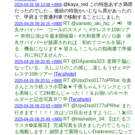
@kaya_rod この特急あずさ満席
2025-04-26 09:13:08 +0900
だったのでした… 後続の特急かいじなら席があったの
で、甲府まで普通列車で移動することにしました
RT @yamato_aki_hq: ／ 📢 弾
2025-04-26 09:16:15 +0900
丸サバイバー コールのススメ ＼ #デレステ10thツア
ー 有明公演は今週末開催🎡✨ #大和亜季 のソロ曲・弾
丸サバイバーが披露されれば「初めてコールを届け
る」機会になります👊 皆さん！こちらの指南書で準備
し、共に叫びませんか…
RT @DApanda323: 星輝子脳に
2025-04-26 09:20:45 +0900
なっている。 久しぶりのこの感じ…楽しもうぜェ #デ
レステ10thツアー
[Tw:photo]
RT @UpxDxo0177oPRhe: 佐倉
2025-04-26 09:20:51 +0900
さんとカラ鉄コラボ😈🎤★ 千夜ちゃんドリンクとって
も美味しくて2杯飲んじゃった！！＆お揃いのキーホ
ルダーと記念写真🐰🤍💜
[Tw:photo]
RT @UpxDxo0177oPRhe: また
2025-04-26 09:23:03 +0900
行きます！！！！ 次はゾロ目出せますように…！🎤❤️‍🔥
RT @mariadon_34: 【ほたるフ
2025-04-26 09:25:49 +0900
ラスタ︎✿楽屋花】 完成写真を頂きましたのでこちらに
も掲載します！︎ 細部まで素晴らしいDarknessになって