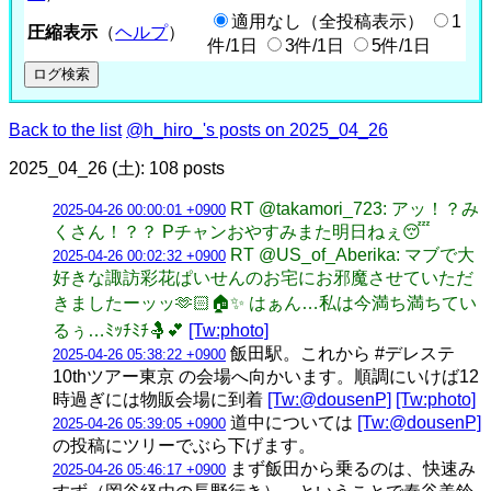
適用なし（全投稿表示）
1
圧縮表示
（
ヘルプ
）
件/1日
3件/1日
5件/1日
Back to the list
@h_hiro_'s posts on 2025_04_26
2025_04_26 (土): 108 posts
RT @takamori_723: アッ！？み
2025-04-26 00:00:01 +0900
くさん！？？ Pチャンおやすみまた明日ねぇ😴
RT @US_of_Aberika: マブで大
2025-04-26 00:02:32 +0900
好きな諏訪彩花ぱいせんのお宅にお邪魔させていただ
きましたーッッ🫶🏻🏠✨ はぁん…私は今満ち満ちてい
るぅ…ﾐｯﾁﾐﾁ🤱💕
[Tw:photo]
飯田駅。これから #デレステ
2025-04-26 05:38:22 +0900
10thツアー東京 の会場へ向かいます。順調にいけば12
時過ぎには物販会場に到着
[Tw:@dousenP]
[Tw:photo]
道中については
[Tw:@dousenP]
2025-04-26 05:39:05 +0900
の投稿にツリーでぶら下げます。
まず飯田から乗るのは、快速み
2025-04-26 05:46:17 +0900