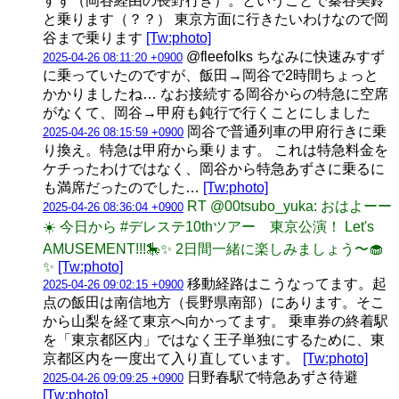
すず（岡谷経由の長野行き）。ということで秦谷美鈴
と乗ります（？？） 東京方面に行きたいわけなので岡
谷まで乗ります
[Tw:photo]
@fleefolks ちなみに快速みすず
2025-04-26 08:11:20 +0900
に乗っていたのですが、飯田→岡谷で2時間ちょっと
かかりましたね… なお接続する岡谷からの特急に空席
がなくて、岡谷→甲府も鈍行で行くことにしました
岡谷で普通列車の甲府行きに乗
2025-04-26 08:15:59 +0900
り換え。特急は甲府から乗ります。 これは特急料金を
ケチったわけではなく、岡谷から特急あずさに乗るに
も満席だったのでした…
[Tw:photo]
RT @00tsubo_yuka: おはよーー
2025-04-26 08:36:04 +0900
☀️ 今日から #デレステ10thツアー 東京公演！ Let's
AMUSEMENT!!!🎠✨ 2日間一緒に楽しみましょう〜🧁
✨
[Tw:photo]
移動経路はこうなってます。起
2025-04-26 09:02:15 +0900
点の飯田は南信地方（長野県南部）にあります。そこ
から山梨を経て東京へ向かってます。 乗車券の終着駅
を「東京都区内」ではなく王子単独にするために、東
京都区内を一度出て入り直しています。
[Tw:photo]
日野春駅で特急あずさ待避
2025-04-26 09:09:25 +0900
[Tw:photo]