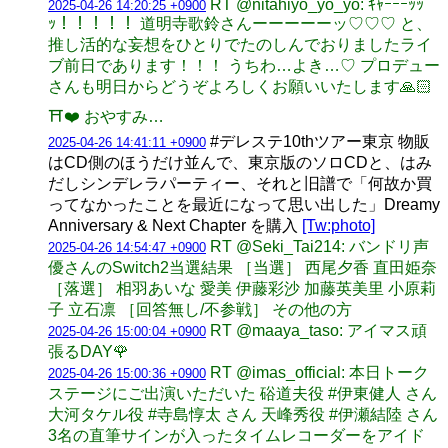
RT @nitahiyo_yo_yo: ｷｬｰｰｰｯｯ
2025-04-26 14:20:25 +0900
ｯ！！！！！ 道明寺歌鈴さんーーーーーッ♡♡♡ と、
推し活的な妄想をひとりでたのしんでおりましたライ
ブ前日であります！！！ うちわ…よき…♡ プロデュー
さんも明日からどうぞよろしくお願いいたします🙏🏻
⛩️❤️ おやすみ…
#デレステ10thツアー東京 物販
2025-04-26 14:41:11 +0900
はCD側のほうだけ並んで、東京版のソロCDと、はみ
だしシンデレラパーティー、それと旧譜で「何故か買
ってなかったことを最近になって思い出した」Dreamy
Anniversary & Next Chapter を購入
[Tw:photo]
RT @Seki_Tai214: バンドリ声
2025-04-26 14:54:47 +0900
優さんのSwitch2当選結果 ［当選］ 西尾夕香 直田姫奈
［落選］ 相羽あいな 愛美 伊藤彩沙 加藤英美里 小原莉
子 立石凛 ［回答無し/不参戦］ その他の方
RT @maaya_taso: アイマス頑
2025-04-26 15:00:04 +0900
張るDAY🌹
RT @imas_official: 本日トーク
2025-04-26 15:00:36 +0900
ステージにご出演いただいた 硲道夫役 #伊東健人 さん
大河タケル役 #寺島惇太 さん 天峰秀役 #伊瀬結陸 さん
3名の直筆サインが入ったタイムレコーダーをアイド