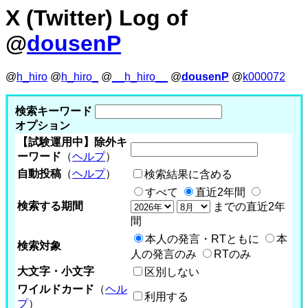
X (Twitter) Log of
@
dousenP
@
h_hiro
@
h_hiro_
@
__h_hiro__
@
dousenP
@
k000072
検索キーワード
オプション
【試験運用中】除外キ
ーワード
（
ヘルプ
）
自動投稿
（
ヘルプ
）
検索結果に含める
すべて
直近2年間
検索する期間
までの直近2年
間
本人の発言・RTともに
本
検索対象
人の発言のみ
RTのみ
大文字・小文字
区別しない
ワイルドカード
（
ヘル
利用する
プ
）