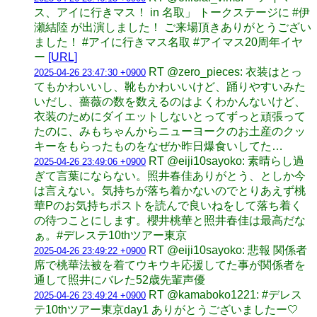
ス、アイに行きマス！ in 名取」 トークステージに #伊
瀬結陸 が出演しました！ ご来場頂きありがとうござい
ました！ #アイに行きマス名取 #アイマス20周年イヤ
ー
[URL]
RT @zero_pieces: 衣装はとっ
2025-04-26 23:47:30 +0900
てもかわいいし、靴もかわいいけど、踊りやすいみた
いだし、薔薇の数を数えるのはよくわかんないけど、
衣装のためにダイエットしないとってずっと頑張って
たのに、みもちゃんからニューヨークのお土産のクッ
キーをもらったものをなぜか昨日爆食いしてた…
RT @eiji10sayoko: 素晴らし過
2025-04-26 23:49:06 +0900
ぎて言葉にならない。照井春佳ありがとう、としか今
は言えない。気持ちが落ち着かないのでとりあえず桃
華Pのお気持ちポストを読んで良いねをして落ち着く
の待つことにします。櫻井桃華と照井春佳は最高だな
ぁ。#デレステ10thツアー東京
RT @eiji10sayoko: 悲報 関係者
2025-04-26 23:49:22 +0900
席で桃華法被を着てウキウキ応援してた事が関係者を
通して照井にバレた52歳先輩声優
RT @kamaboko1221: #デレス
2025-04-26 23:49:24 +0900
テ10thツアー東京day1 ありがとうございましたー🤍