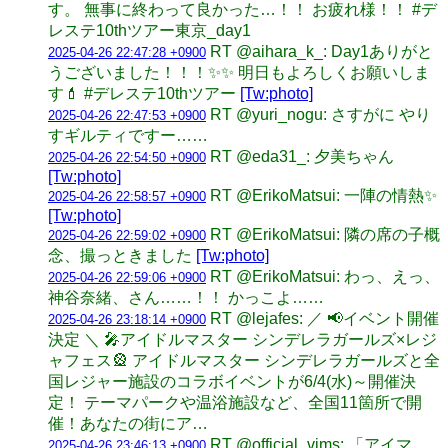
す。 無事に終わって良かった…！！ お疲れ様！！ #デ
レステ10thツアー東京_day1
RT @aihara_k_: Day1ありがと
2025-04-26 22:47:28 +0900
うございました！！！✨️✨️ 明日もよろしくお願いしま
す💄 #デレステ10thツアー
[Tw:photo]
RT @yuri_nogu: さすがに やり
2025-04-26 22:47:53 +0900
すギルティですー……
RT @eda31_: 夕美ちゃん
2025-04-26 22:54:50 +0900
[Tw:photo]
RT @ErikoMatsui: 一陣の情熱✨️
2025-04-26 22:58:57 +0900
[Tw:photo]
RT @ErikoMatsui: 隣の席の子概
2025-04-26 22:59:02 +0900
念、撮っときました
[Tw:photo]
RT @ErikoMatsui: わっ、えっ、
2025-04-26 22:59:06 +0900
神谷奈緒、さん……！！ かっこよ……
RT @lejafes: ／ 📢イベント開催
2025-04-26 23:18:14 +0900
決定 ＼ 🎤アイドルマスター シンデレラガールズ×レジ
ャフェス🎡​ アイドルマスター シンデレラガールズと全
国レジャー施設のコラボイベントが6/4(水)～開催決
定！ ​テーマパークや温浴施設など、全国11箇所で開
催！あなたの街にア…
RT @official_vims: 「アイマ
2025-04-26 23:46:13 +0900