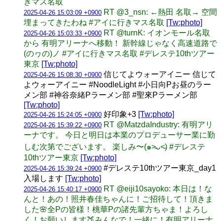
きマス名取
RT @3_nsn: ←熱田 名取→ 空間
2025-04-26 15:03:09 +0900
埋まってきたわね #アイに行きマス名取
[Tw:photo]
RT @turnK: イオンモール名取
2025-04-26 15:03:33 +0900
から 有明アリーナへ移動！ 新幹線じゃなく高速道路で
(のヮの)ノ #アイに行きマス名取 #デレステ10thツアー
東京
[Tw:photo]
信じてよウォーアイニー 信じて
2025-04-26 15:08:30 +0900
よウォーアイニー #NoodleLight #小日向Pお昼のラー
メン部 #神谷奈緒Pラーメン部 #聖來Pラーメン部
[Tw:photo]
好印象+3
[Tw:photo]
2025-04-26 15:24:05 +0900
RT @MatzdaIndustry: 有明アリ
2025-04-26 15:39:22 +0900
ーナです。 今日と明日は本業のプロデューサー業に勤
しむ次第でございます。 楽しみ〜(๑˃̵ᴗ˂̵) #デレステ
10thツアー東京
[Tw:photo]
#デレステ10thツアー東京_day1
2025-04-26 15:39:24 +0900
入場します
[Tw:photo]
RT @eiji10sayoko: 本日は！な
2025-04-26 15:40:17 +0900
んと！あの！照井春佳ちゃんに！ご招待して！頂きま
した🌸全Pの皆様！桃華Pの諸先輩方ちゃま！よろし
く！お願いします🍑みんなで！一緒に！有明アリーナ