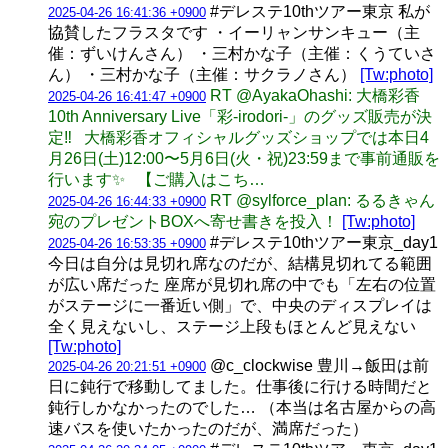
#デレステ10thツアー東京 私が
2025-04-26 16:41:36 +0900
協賛したフラスタです ・イーリャンサンキュー（主
催：ずいけんさん） ・三村かな子（主催：くうていさ
ん） ・三村かな子（主催：サクラノさん）
[Tw:photo]
RT @AyakaOhashi: 大橋彩香
2025-04-26 16:41:47 +0900
10th Anniversary Live「彩-irodori-」のグッズ販売が決
定‼️ 大橋彩香オフィシャルグッズショップでは本日4
月26日(土)12:00〜5月6日(火・祝)23:59まで事前通販を
行います✨ 【ご購入はこち…
RT @sylforce_plan: るるきゃん
2025-04-26 16:44:33 +0900
宛のプレゼントBOXへ寄せ書きを投入！
[Tw:photo]
#デレステ10thツアー東京_day1
2025-04-26 16:53:35 +0900
今日は自分は見切れ席なのだが、結構見切れてる範囲
が広い席だった 座席が見切れ席の中でも「左右の位置
がステージに一番近い側」で、中央のディスプレイは
全く見えないし、ステージ上段もほとんど見えない
[Tw:photo]
@c_clockwise 豊川→飯田は前
2025-04-26 20:21:51 +0900
日に鈍行で移動してました。仕事後に行ける時間だと
鈍行しかなかったのでした… （本当は名古屋からの高
速バスを使いたかったのだが、満席だった）