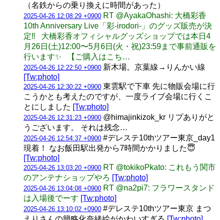
（名鉄からの乗り換えに時間があった）
RT @AyakaOhashi: 大橋彩香
2025-04-26 12:08:29 +0900
10th Anniversary Live「彩-irodori-」のグッズ販売が決
定‼️ 大橋彩香オフィシャルグッズショップでは本日4
月26日(土)12:00〜5月6日(火・祝)23:59まで事前通販を
行います✨ 【ご購入はこち…
新木場。京葉線→りんかい線
2025-04-26 12:22:50 +0900
[Tw:photo]
東雲駅で下車 先に物販会場に行
2025-04-26 12:30:22 +0900
こうかとも考えたのですが、一度ライブ会場に行くこ
とにしました
[Tw:photo]
@himajinkizok_kr リプありがと
2025-04-26 12:31:23 +0900
うございます。 それは残念…
#デレステ10thツアー東京_day1
2025-04-26 12:54:37 +0900
現着！ なお飯田駅出発から7時間かかりました😇
[Tw:photo]
RT @tokikoPkato: これもう関市
2025-04-26 13:03:20 +0900
のアンテナショップやろ
[Tw:photo]
RT @na2pi7: フラワースタンド
2025-04-26 13:04:08 +0900
は入場後でーす
[Tw:photo]
#デレステ10thツアー東京 まつ
2025-04-26 13:10:02 +0900
えりさんの簡略化奈緒絵がかわいすぎる
[Tw:photo]