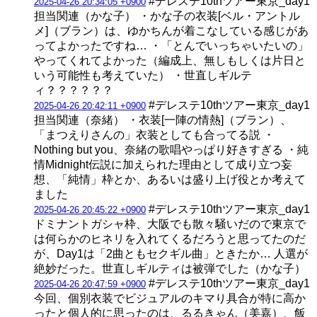
#デレステ10thツアー東京_day1
2025-04-26 20:34:05 +0900
担当関連（かな子） ・かな子の衣装[ベル・アントル
メ]（ブラン）は、ゆかちんが着こなしている感じがあ
ってよかったですね… ・「とんでいっちゃいたいの」
やってくれてよかった（編成上、無しもしくは片日と
いう可能性も考えていた） ・世直しギルテ
ィ？？？？？？
#デレステ10thツアー東京_day1
2025-04-26 20:42:11 +0900
担当関連（奈緒） ・衣装[一陣の情熱]（ブラン）、
「まつえりさんの」衣装としても合ってる説 ・
Nothing but you、奈緒の歌唱やっぱり好きすぎる ・純
情Midnight伝説に加えられた理由として成り立つ妄
想、「純情」枠とか、あるいは盛り上げ役とか考えて
ました
#デレステ10thツアー東京_day1
2025-04-26 20:45:22 +0900
ドミナントガシャ枠、大阪でも散々騒いだので東京で
は何らかのヒネリを入れてくるだろうと思ってたのだ
が、Day1は「2曲ともセクギル曲」ときたか… 人選が
絶妙だった。世直しギルティは被弾でした（かな子）
#デレステ10thツアー東京_day1
2025-04-26 20:47:59 +0900
今回、個別衣装でビジュアルのキマり具合が特に高か
ったと個人的に思ったのは、るるきゃん（美嘉）、飯