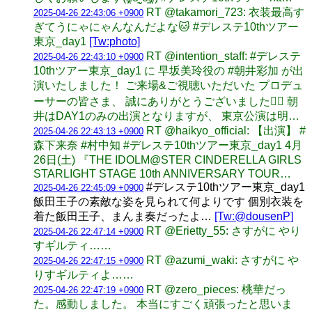
RT @takamori_723: 衣装最高す
2025-04-26 22:43:06 +0900
ぎてうにゃにゃんなんだよな🐱 #デレステ10thツアー
東京_day1
[Tw:photo]
RT @intention_staff: #デレステ
2025-04-26 22:43:10 +0900
10thツアー東京_day1 に 早坂美玲役の #朝井彩加 が出
演いたしました！ ご来場&ご視聴いただいた プロデュ
ーサーの皆さま、 誠にありがとうございました🙇‍♀️ 朝
井はDAY1のみの出演となりますが、 東京公演は明…
RT @haikyo_official: 【出演】 #
2025-04-26 22:43:13 +0900
森下来奈 #村中知 #デレステ10thツアー東京_day1 4月
26日(土) 『THE IDOLM@STER CINDERELLA GIRLS
STARLIGHT STAGE 10th ANNIVERSARY TOUR…
#デレステ10thツアー東京_day1
2025-04-26 22:45:09 +0900
飯田王子の素敵な姿を見られて何よりです 個別衣装を
着た飯田王子、まんま奏だったよ…
[Tw:@dousenP]
RT @Erietty_55: さすがに やり
2025-04-26 22:47:14 +0900
すギルティ……
RT @azumi_waki: さすがに や
2025-04-26 22:47:15 +0900
りすギルティよ……
RT @zero_pieces: 桃華だっ
2025-04-26 22:47:19 +0900
た。感動しました。 本当にすごく頑張ったと思いま