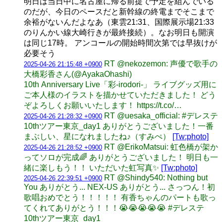
明日は当日中に名古屋に帰る前提で予定を組んでいる
のだが、今日のペースだと新幹線の終電までそこまで
余裕がないんだよなあ（東雲21:31、国際展示場21:33
のりんかい線大崎行きが最終接続）。なお明日も開演
は同じ17時。 アンコールの開始時間次第では早抜けが
必要そう
RT @nekozemon: 声優で歌手の
2025-04-26 21:15:48 +0900
大橋彩香さん(@AyakaOhashi)
10th Anniversary Live「彩-irodori-」 ライブグッズ用に
ご本人様のイラストを描かせていただきました！ どう
ぞよろしくお願いいたします！ https://t.co/…
RT @uesaka_official: #デレステ
2025-04-26 21:28:32 +0900
10thツアー東京_day1 ありがとうございました！一番
まぶしい、星になれましたね♪（すみぺ）
[Tw:photo]
RT @ErikoMatsui: 虹色橋が架か
2025-04-26 21:28:52 +0900
ってソロが完成🌈 ありがとうございました！ 明日も一
緒に楽しもう！！ いただいた虹写真✨️
[Tw:photo]
RT @Shindy540: Nothing but
2025-04-26 22:39:51 +0900
You ありがとう... NEX-US ありがとう... さっつん！初
歌唱おめでとう！！！！！ 有香ちゃんのパートも歌っ
てくれてありがとう！！！😭😭😭😭😭 #デレステ
10thツアー東京_day1