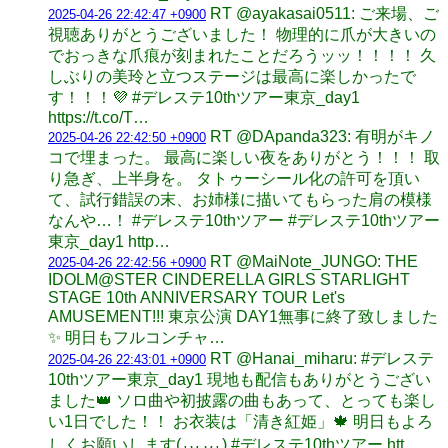
RT @ayakasai0511: ご来場、ご
2025-04-26 22:42:47 +0900
視聴ありがとうございました！ 物理的に爪が大きいの
でおっきな爪痕が刻まれたことだろうッッ！！！！ 久
しぶりの美玲と立つステージは最高に楽しかったで
す！！！💜 #デレステ10thツアー東京_day1
https://t.co/T…
RT @DApanda323: 有明がキノ
2025-04-26 22:42:50 +0900
コで埋まった。 最高に楽しい夜をありがとう！！！ 取
り急ぎ、上半身を。 タトゥーシール化の許可を頂い
て、試行錯誤の末、お姉様に描いてもらった肩の模様
なんや…！ #デレステ10thツアー #デレステ10thツアー
東京_day1 http…
RT @MaiNote_JUNGO: THE
2025-04-26 22:42:56 +0900
IDOLM@STER CINDERELLA GIRLS STARLIGHT
STAGE 10th ANNIVERSARY TOUR Let's
AMUSEMENT!!! 東京公演 DAY1無事に終了致しました
✨ 明日もフルコンチャ…
RT @Hanai_miharu: #デレステ
2025-04-26 22:43:01 +0900
10thツアー東京_day1 現地も配信もありがとうござい
ました👑 ソロ曲や初披露の曲もあって、とっても楽し
い1日でした！！ お衣装は「清き紅姫」🍁 明日もよろ
しくお願いします(⁎ᴗ͈ˬᴗ͈⁎) #デレステ10thツアー htt…