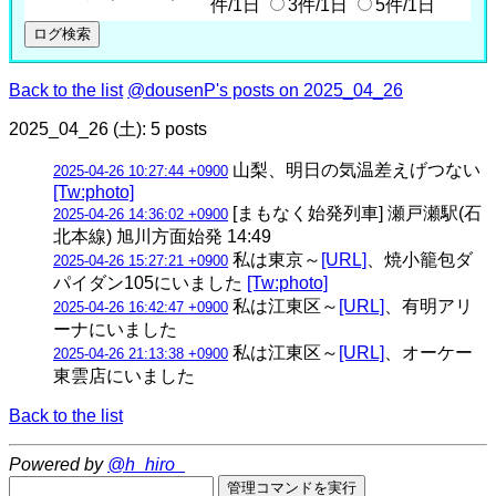
件/1日
3件/1日
5件/1日
Back to the list
@dousenP's posts on 2025_04_26
2025_04_26 (土): 5 posts
山梨、明日の気温差えげつない
2025-04-26 10:27:44 +0900
[Tw:photo]
[まもなく始発列車] 瀬戸瀬駅(石
2025-04-26 14:36:02 +0900
北本線) 旭川方面始発 14:49
私は東京～
[URL]
、焼小籠包ダ
2025-04-26 15:27:21 +0900
パイダン105にいました
[Tw:photo]
私は江東区～
[URL]
、有明アリ
2025-04-26 16:42:47 +0900
ーナにいました
私は江東区～
[URL]
、オーケー
2025-04-26 21:13:38 +0900
東雲店にいました
Back to the list
Powered by
@h_hiro_