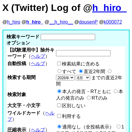
X (Twitter) Log of @
h_hiro_
@
h_hiro
@
h_hiro_
@
__h_hiro__
@
dousenP
@
k000072
検索キーワード
オプション
【試験運用中】除外キ
ーワード
（
ヘルプ
）
自動投稿
（
ヘルプ
）
検索結果に含める
すべて
直近2年間
検索する期間
までの直近2年
間
本人の発言・RTともに
本
検索対象
人の発言のみ
RTのみ
大文字・小文字
区別しない
ワイルドカード
（
ヘル
利用する
プ
）
適用なし（全投稿表示）
1
圧縮表示
（
ヘルプ
）