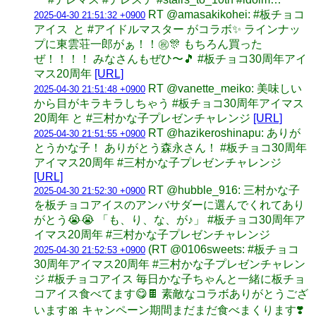
RT @amasakikohei: #板チョコ
2025-04-30 21:51:32 +0900
アイス と #アイドルマスター がコラボ✨ ラインナッ
プに東雲荘一郎がぁ！！㊗️🎊 もちろん買った
ぜ！！！！ みなさんもぜひ〜🎵 #板チョコ30周年アイ
マス20周年
[URL]
RT @vanette_meiko: 美味しい
2025-04-30 21:51:48 +0900
から目がキラキラしちゃう #板チョコ30周年アイマス
20周年 と #三村かな子プレゼンチャレンジ
[URL]
RT @hazikeroshinapu: ありが
2025-04-30 21:51:55 +0900
とうかな子！ ありがとう森永さん！ #板チョコ30周年
アイマス20周年 #三村かな子プレゼンチャレンジ
[URL]
RT @hubble_916: 三村かな子
2025-04-30 21:52:30 +0900
を板チョコアイスのアンバサダーに選んでくれてあり
がとう😭😭 「も、り、な、が♪」 #板チョコ30周年ア
イマス20周年 #三村かな子プレゼンチャレンジ
(RT @0106sweets: #板チョコ
2025-04-30 21:52:53 +0900
30周年アイマス20周年 #三村かな子プレゼンチャレン
ジ #板チョコアイス 毎日かな子ちゃんと一緒に板チョ
コアイス食べてます😋🍫 素敵なコラボありがとうござ
います🎀 キャンペーン期間まだまだ食べまくります❣️