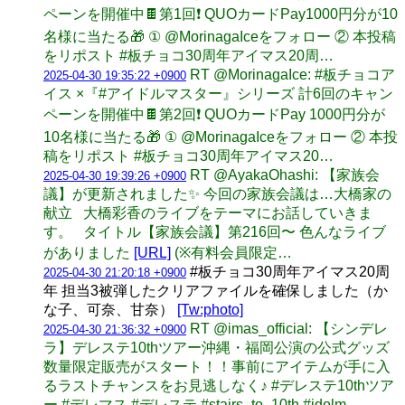
ペーンを開催中🍫第1回❗ QUOカードPay1000円分が10
名様に当たる🎁 ① @MorinagaIceをフォロー ② 本投稿
をリポスト #板チョコ30周年アイマス20周…
RT @MorinagaIce: #板チョコア
2025-04-30 19:35:22 +0900
イス ×『#アイドルマスター』シリーズ 計6回のキャン
ペーンを開催中🍫第2回❗ QUOカードPay 1000円分が
10名様に当たる🎁 ① @MorinagaIceをフォロー ② 本投
稿をリポスト #板チョコ30周年アイマス20…
RT @AyakaOhashi: 【家族会
2025-04-30 19:39:26 +0900
議】が更新されました✨ 今回の家族会議は…大橋家の
献立 大橋彩香のライブをテーマにお話していきま
す。 タイトル【家族会議】第216回〜 色んなライブ
がありました
[URL]
(※有料会員限定…
#板チョコ30周年アイマス20周
2025-04-30 21:20:18 +0900
年 担当3被弾したクリアファイルを確保しました（か
な子、可奈、甘奈）
[Tw:photo]
RT @imas_official: 【シンデレ
2025-04-30 21:36:32 +0900
ラ】デレステ10thツアー沖縄・福岡公演の公式グッズ
数量限定販売がスタート！！事前にアイテムが手に入
るラストチャンスをお見逃しなく♪ #デレステ10thツア
ー #デレマス #デレステ #stairs_to_10th #idolm…