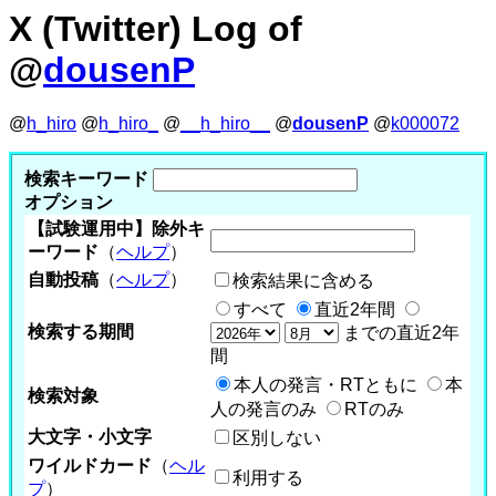
X (Twitter) Log of
@
dousenP
@
h_hiro
@
h_hiro_
@
__h_hiro__
@
dousenP
@
k000072
検索キーワード
オプション
【試験運用中】除外キ
ーワード
（
ヘルプ
）
自動投稿
（
ヘルプ
）
検索結果に含める
すべて
直近2年間
検索する期間
までの直近2年
間
本人の発言・RTともに
本
検索対象
人の発言のみ
RTのみ
大文字・小文字
区別しない
ワイルドカード
（
ヘル
利用する
プ
）