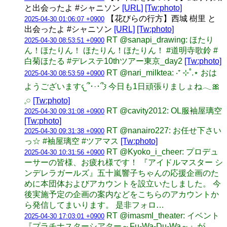
と出会ったよ #シャニソン
[URL]
[Tw:photo]
【花びらの行方】西城 樹里 と
2025-04-30 01:06:07 +0900
出会ったよ #シャニソン
[URL]
[Tw:photo]
RT @sanapi_drawing: ほたり
2025-04-30 08:53:51 +0900
ん！ほたりん！ ほたりん！ほたりん！ #道明寺歌鈴 #
白菊ほたる #デレステ10thツアー東京_day2
[Tw:photo]
RT @nari_milktea: ‧⁺ ⊹˚.⋆ おは
2025-04-30 08:53:59 +0900
ようございます𐔌՞･·･՞𐦯 今日も1日頑張りましょね𓂃🎀
𓈒𓏸
[Tw:photo]
RT @cavity2012: OL服袖屋璃空
2025-04-30 09:31:08 +0900
[Tw:photo]
RT @nanairo227: お任せ下さい
2025-04-30 09:31:38 +0900
っ☆ #袖屋璃空 #ツアマス
[Tw:photo]
RT @Kyoko_i_cheer: プロデュ
2025-04-30 10:31:56 +0900
ーサーの皆様、お疲れ様です！ 『アイドルマスター シ
ンデレラガールズ』五十嵐響子ちゃんの応援企画のた
めに本団体およびアカウントを設立いたしました。 今
後実施予定の企画の案内などをこちらのアカウントか
ら発信してまいります。 是非フォロ…
RT @imasml_theater: イベント
2025-04-30 17:03:01 +0900
『プラチナスターシアター～Fu-Wa-Du-Wa～』が、