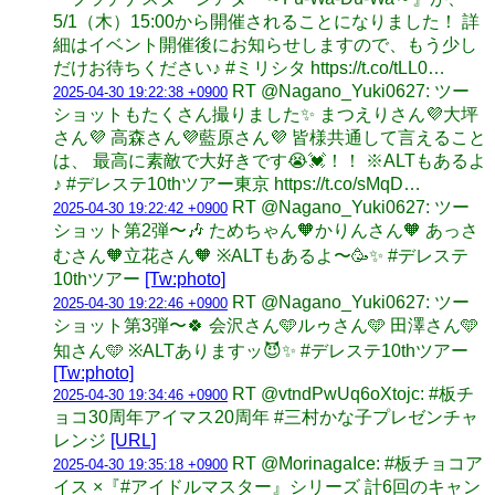
5/1（木）15:00から開催されることになりました！ 詳
細はイベント開催後にお知らせしますので、もう少し
だけお待ちください♪ #ミリシタ https://t.co/tLL0…
RT @Nagano_Yuki0627: ツー
2025-04-30 19:22:38 +0900
ショットもたくさん撮りました✨ まつえりさん💜大坪
さん💜 高森さん💜藍原さん💜 皆様共通して言えること
は、 最高に素敵で大好きです😭💓！！ ※ALTもあるよ
♪ #デレステ10thツアー東京 https://t.co/sMqD…
RT @Nagano_Yuki0627: ツー
2025-04-30 19:22:42 +0900
ショット第2弾〜🎶 ためちゃん🧡かりんさん🧡 あっさ
むさん🧡立花さん🧡 ※ALTもあるよ〜🥳✨ #デレステ
10thツアー
[Tw:photo]
RT @Nagano_Yuki0627: ツー
2025-04-30 19:22:46 +0900
ショット第3弾〜🍀 会沢さん🩵ルゥさん🩵 田澤さん🩵
知さん🩵 ※ALTありますッ😈✨ #デレステ10thツアー
[Tw:photo]
RT @vtndPwUq6oXtojc: #板チ
2025-04-30 19:34:46 +0900
ョコ30周年アイマス20周年 #三村かな子プレゼンチャ
レンジ
[URL]
RT @MorinagaIce: #板チョコア
2025-04-30 19:35:18 +0900
イス ×『#アイドルマスター』シリーズ 計6回のキャン