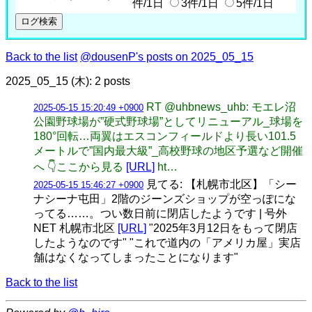
件/1日
3件/1日
5件/1日
Back to the list
@dousenP's posts on 2025_05_15
2025_05_15 (木): 2 posts
RT @uhbnews_uhb: モエレ沼
2025-05-15 15:20:49 +0900
公園野球場が”硬式野球場”としてリニューアル_球場を
180°回転…両翼はエスコンフィールドより長い101.5
メートルで”国内最大級”_高校野球の地区予選など開催
へ 👇ここから見る
[URL]
ht…
見てる: 【札幌市北区】「シー
2025-05-15 15:46:27 +0900
ナシーナ屯田」2階のジーンズショップが空っぽにな
ってる……。つい数日前に閉店したようです | 号外
NET 札幌市北区
[URL]
"2025年3月12日をもって閉店
したようなのです" "これで道内の「アメリカ屋」実店
舗はなくなってしまったことになります"
Back to the list