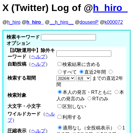
X (Twitter) Log of @
h_hiro_
@
h_hiro
@
h_hiro_
@
__h_hiro__
@
dousenP
@
k000072
検索キーワード
オプション
【試験運用中】除外キ
ーワード
（
ヘルプ
）
自動投稿
（
ヘルプ
）
検索結果に含める
すべて
直近2年間
検索する期間
までの直近2年
間
本人の発言・RTともに
本
検索対象
人の発言のみ
RTのみ
大文字・小文字
区別しない
ワイルドカード
（
ヘル
利用する
プ
）
適用なし（全投稿表示）
1
圧縮表示
（
ヘルプ
）