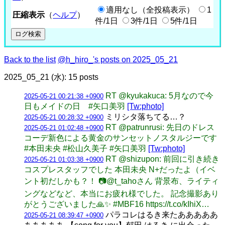
適用なし（全投稿表示）
1
圧縮表示
（
ヘルプ
）
件/1日
3件/1日
5件/1日
Back to the list
@h_hiro_'s posts on 2025_05_21
2025_05_21 (水): 15 posts
RT @kyukakuca: 5月なので今
2025-05-21 00:21:38 +0900
日もメイドの日 #矢口美羽
[Tw:photo]
ミリシタ落ちてる…？
2025-05-21 00:28:32 +0900
RT @patrunrusi: 先日のドレス
2025-05-21 01:02:48 +0900
コーデ新色による黄金のサンセットノスタルジーです
#本田未央 #松山久美子 #矢口美羽
[Tw:photo]
RT @shizupon: 前回に引き続き
2025-05-21 01:03:38 +0900
コスプレスタッフでした 本田未央 N+だったよ（イベ
ント初だしかも？！ 📷@t_tahoさん 背景布、ライティ
ングなどなど、本当にお疲れ様でした。 記念撮影あり
がとうございました🙏✨ #MBF16 https://t.co/kIhiX…
パラコレはるき来たあああああ
2025-05-21 08:39:47 +0900