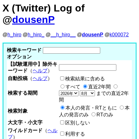
X (Twitter) Log of
@
dousenP
@
h_hiro
@
h_hiro_
@
__h_hiro__
@
dousenP
@
k000072
検索キーワード
オプション
【試験運用中】除外キ
ーワード
（
ヘルプ
）
自動投稿
（
ヘルプ
）
検索結果に含める
すべて
直近2年間
検索する期間
までの直近2年
間
本人の発言・RTともに
本
検索対象
人の発言のみ
RTのみ
大文字・小文字
区別しない
ワイルドカード
（
ヘル
利用する
プ
）