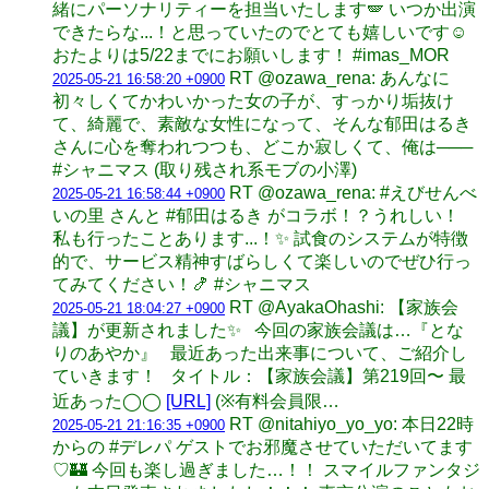
緒にパーソナリティーを担当いたします🪽 いつか出演
できたらな...！と思っていたのでとても嬉しいです☺️
おたよりは5/22までにお願いします！ #imas_MOR
RT @ozawa_rena: あんなに
2025-05-21 16:58:20 +0900
初々しくてかわいかった女の子が、すっかり垢抜け
て、綺麗で、素敵な女性になって、そんな郁田はるき
さんに心を奪われつつも、どこか寂しくて、俺は───
#シャニマス (取り残され系モブの小澤)
RT @ozawa_rena: #えびせんべ
2025-05-21 16:58:44 +0900
いの里 さんと #郁田はるき がコラボ！？うれしい！
私も行ったことあります...！✨ 試食のシステムが特徴
的で、サービス精神すばらしくて楽しいのでぜひ行っ
てみてください！🍤 #シャニマス
RT @AyakaOhashi: 【家族会
2025-05-21 18:04:27 +0900
議】が更新されました✨ 今回の家族会議は…『とな
りのあやか』 最近あった出来事について、ご紹介し
ていきます！ タイトル：【家族会議】第219回〜 最
近あった◯◯
[URL]
(※有料会員限…
RT @nitahiyo_yo_yo: 本日22時
2025-05-21 21:16:35 +0900
からの #デレパ ゲストでお邪魔させていただいてます
♡🏰 今回も楽し過ぎました…！！ スマイルファンタジ