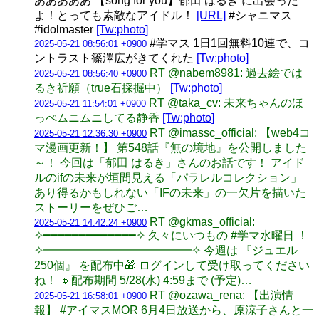
あああああ 【song for you】郁田 はるき に出会った
よ！とっても素敵なアイドル！
[URL]
#シャニマス
#idolmaster
[Tw:photo]
#学マス 1日1回無料10連で、コ
2025-05-21 08:56:01 +0900
ントラスト篠澤広がきてくれた
[Tw:photo]
RT @nabem8981: 過去絵では
2025-05-21 08:56:40 +0900
るき祈願（true石採掘中）
[Tw:photo]
RT @taka_cv: 未来ちゃんのほ
2025-05-21 11:54:01 +0900
っぺムニムニしてる静香
[Tw:photo]
RT @imassc_official: 【web4コ
2025-05-21 12:36:30 +0900
マ漫画更新！】 第548話『無の境地』を公開しました
～！ 今回は「郁田 はるき」さんのお話です！ アイド
ルのifの未来が垣間見える「パラレルコレクション」
あり得るかもしれない「IFの未来」の一欠片を描いた
ストーリーをぜひご…
RT @gkmas_official:
2025-05-21 14:42:24 +0900
✧━━━━━━━━━━━━━✧ 久々にいつもの #学マ水曜日 ！
✧━━━━━━━━━━━━━✧ 今週は 『ジュエル
250個』 を配布中🎁 ログインして受け取ってください
ね！ 🔸配布期間 5/28(水) 4:59まで (予定)…
RT @ozawa_rena: 【出演情
2025-05-21 16:58:01 +0900
報】 #アイマスMOR 6月4日放送から、原涼子さんと一