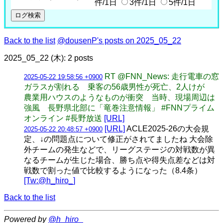
件/1日
3件/1日
5件/1日
Back to the list
@dousenP's posts on 2025_05_22
2025_05_22 (木): 2 posts
RT @FNN_News: 走行電車の窓
2025-05-22 19:58:56 +0900
ガラスが割れる 乗客の56歳男性が死亡、2人けが
農業用ハウスのようなものが衝突 当時、現場周辺は
強風 長野県北部に「竜巻注意情報」 #FNNプライム
オンライン #長野放送
[URL]
[URL]
ACLE2025-26の大会規
2025-05-22 20:48:57 +0900
定、↓の問題点について修正がされてましたね 大会除
外チームの発生などで、リーグステージの対戦数が異
なるチームが生じた場合、勝ち点や得失点差などは対
戦数で割った値で比較するようになった（8.4条）
[Tw:@h_hiro_]
Back to the list
Powered by
@h_hiro_