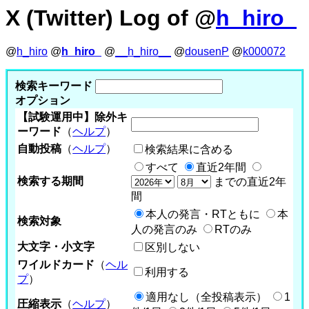
X (Twitter) Log of @
h_hiro_
@
h_hiro
@
h_hiro_
@
__h_hiro__
@
dousenP
@
k000072
検索キーワード
オプション
【試験運用中】除外キ
ーワード
（
ヘルプ
）
自動投稿
（
ヘルプ
）
検索結果に含める
すべて
直近2年間
検索する期間
までの直近2年
間
本人の発言・RTともに
本
検索対象
人の発言のみ
RTのみ
大文字・小文字
区別しない
ワイルドカード
（
ヘル
利用する
プ
）
適用なし（全投稿表示）
1
圧縮表示
（
ヘルプ
）