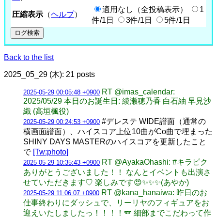
適用なし（全投稿表示）
1
圧縮表示
（
ヘルプ
）
件/1日
3件/1日
5件/1日
Back to the list
2025_05_29 (木): 21 posts
RT @imas_calendar:
2025-05-29 00:05:48 +0900
2025/05/29 本日のお誕生日: 綾瀬穂乃香 白石紬 早見沙
織 (高垣楓役)
#デレステ WIDE譜面（通常の
2025-05-29 00:24:53 +0900
横画面譜面）、ハイスコア上位10曲がCo曲で埋まった
SHINY DAYS MASTERのハイスコアを更新したこと
で
[Tw:photo]
RT @AyakaOhashi: #キラピク
2025-05-29 10:35:43 +0900
ありがとうございました！！ なんとイベントも出演さ
せていただきます♡ 楽しみです😍✨✨✨(あやか)
RT @kana_hanaiwa: 昨日のお
2025-05-29 11:06:07 +0900
仕事終わりにダッシュで、リーリヤのフィギュアをお
迎えいたしましたっ！！！！🪽 細部までこだわって作