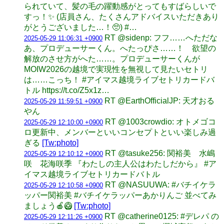
られていて、髪の毛の躍動感がとってもすばらしいで
すっ！✨ (店員さん、たくさんアドバイスいただきあり
がとうございました…！🥺) #…
RT @sidenp: フフ……へただな
2025-05-29 11:06:31 +0900
あ、プロデューサーくん。へたっぴさ……！ 欲望の
解放のさせ方がへた……。プロデューサーくんが
MOIW2026の越境で実現性を無視して見たいセトリ
は……こっち！ #アイマス越境ライブセトリカードバ
トル https://t.co/Z5x1z…
RT @EarthOfficialJP: 天才おる
2025-05-29 11:59:51 +0900
やん
RT @1003crowdio: オトメゴコ
2025-05-29 12:10:00 +0900
ロ更新中、メンバーといいコンセプトといい楽しみ過
ぎる
[Tw:photo]
RT @tasuke256: 関裕美 水嶋
2025-05-29 12:10:12 +0900
咲 花海咲季 『わたしの主人公はわたしだから』 #ア
イマス越境ライブセトリカードバトル
RT @NASUUWA: #バチイケラ
2025-05-29 12:10:58 +0900
ッパー関裕美 #バチイケラッパーあかりんご 並べてみ
ましょう🍎🥝
[Tw:photo]
RT @catherine0125: #デレパ の
2025-05-29 12:11:26 +0900