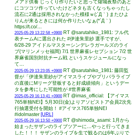
メアド供養 じっくり作りたいと思って燿城夜祭のあと
にコツコツ作っていたけどネタも古くなっちゃったし
流石に2通は採用されなかった模様ｗ(;´Д｀) またひよ
りんが来るときには何か作りたいなぁ(*´Д｀)
https://t.co/…
RT @sarutahiko_1981: フル代
2025-05-29 13:22:58 +0900
表チームAに選出された #伊達朱里紗 選手ですが、
6/28-29 アイドルマスターシンデレラガールズのライ
ブ(マリンメッセ福岡) 7/1 世界麻雀レセプション 7/2 世
界麻雀国別対抗チーム戦 というスケジュールになっ
て…
RT @sarutahiko_1981: 藤田監
2025-05-29 13:23:05 +0900
督が「伊達朱里紗がアイマスライブやプリパラライブ
の直後にMリーグ登板すると好成績傾向」というデー
タを参考にした可能性が #世界麻雀
RT @imas_official: 【アイマス
2025-05-29 16:13:41 +0900
765単独NEI】5月30日(金)よりアソビストア会員2次先
行抽選受付を開始！ #アイマス765単独NEI
#idolmaster
[URL]
RT @shimoda_asami: 1月から
2025-05-29 16:13:50 +0900
始まったサザンのライブツアーに…やっと行ってきま
した！！！ サザンのライブを生で観るのは6年ぶりで