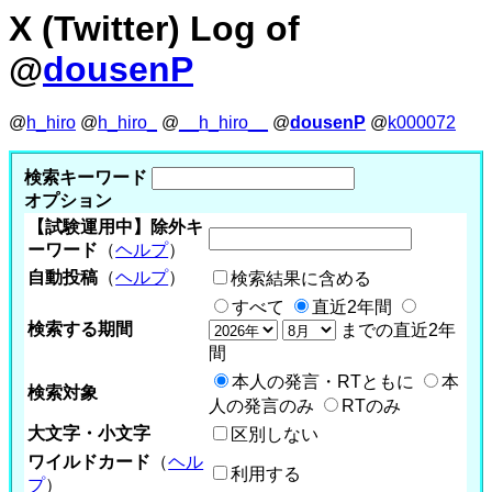
X (Twitter) Log of
@
dousenP
@
h_hiro
@
h_hiro_
@
__h_hiro__
@
dousenP
@
k000072
検索キーワード
オプション
【試験運用中】除外キ
ーワード
（
ヘルプ
）
自動投稿
（
ヘルプ
）
検索結果に含める
すべて
直近2年間
検索する期間
までの直近2年
間
本人の発言・RTともに
本
検索対象
人の発言のみ
RTのみ
大文字・小文字
区別しない
ワイルドカード
（
ヘル
利用する
プ
）