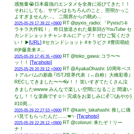
感無量😭日本最強のエンタメを全身に浴びてきた！！
それにしても、サザンはもちろんのこと、照明かっこ
よすぎませんか…。 二階席からの眺め…
RT @pyxis_radio: 「Pyxisのキ
2025-05-29 17:39:22 +0900
ラキラ大作戦！」 昨日放送された最新回がYouTube セ
カンドショットチャンネルにアップ！ ぜひご覧くださ
い！ ▶️
[URL]
#セカンドショット #キラピク #豊田萌絵
#伊藤美来 #…
RT @toko_gawa: コラ〜〜
2025-05-29 17:45:35 +0900
ッ！！
[Tw:photo]
RT @AyakaOhashi: 10周年ベス
2025-05-29 20:29:12 +0900
トアルバムの新曲 ｢ISTJ世界代表（←自称）大橋彩香｣
RECしてきました〜〜👓！！ 笑いすぎてたくさん泣
きましたwwww みんなで楽しい空間になること 間違い
なし！！な楽曲です☺️✨ 完成をお楽しみに✌️♡(あやか)
#10周…
RT @karin_takahashi: 推しに痛
2025-05-29 22:27:53 +0900
バ見てもらったんだ……💋✨
[Tw:photo]
RT @coloruri: 来たぞ！リー
2025-05-29 22:28:12 +0900
ナ！