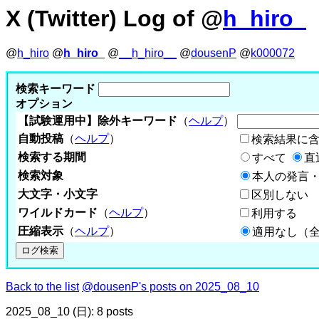
X (Twitter) Log of @
h_hiro_
@
h_hiro
@
h_hiro_
@
__h_hiro__
@
dousenP
@
k000072
検索キーワード
オプション
【試験運用中】除外キーワード
（
ヘルプ
）
自動投稿
（
ヘルプ
）
検索結果に
検索する期間
すべて
直
検索対象
本人の発言・
大文字・小文字
区別しない
ワイルドカード
（
ヘルプ
）
利用する
圧縮表示
（
ヘルプ
）
適用なし（
Back to the list
@dousenP's posts on 2025_08_10
2025_08_10 (日): 8 posts