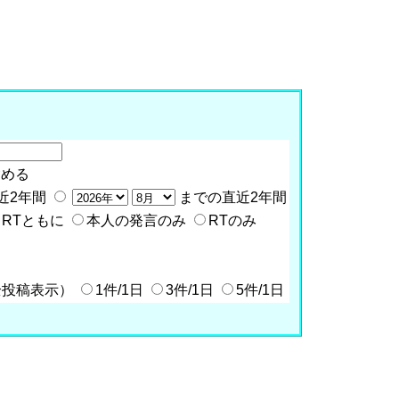
含める
近2年間
までの直近2年間
RTともに
本人の発言のみ
RTのみ
全投稿表示）
1件/1日
3件/1日
5件/1日