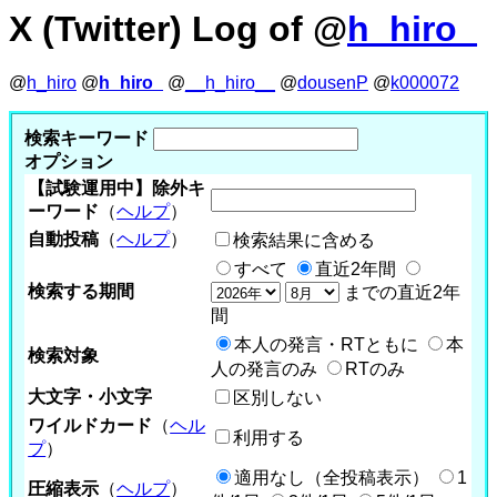
X (Twitter) Log of @
h_hiro_
@
h_hiro
@
h_hiro_
@
__h_hiro__
@
dousenP
@
k000072
検索キーワード
オプション
【試験運用中】除外キ
ーワード
（
ヘルプ
）
自動投稿
（
ヘルプ
）
検索結果に含める
すべて
直近2年間
検索する期間
までの直近2年
間
本人の発言・RTともに
本
検索対象
人の発言のみ
RTのみ
大文字・小文字
区別しない
ワイルドカード
（
ヘル
利用する
プ
）
適用なし（全投稿表示）
1
圧縮表示
（
ヘルプ
）