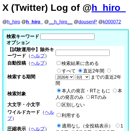
X (Twitter) Log of @
h_hiro_
@
h_hiro
@
h_hiro_
@
__h_hiro__
@
dousenP
@
k000072
検索キーワード
オプション
【試験運用中】除外キ
ーワード
（
ヘルプ
）
自動投稿
（
ヘルプ
）
検索結果に含める
すべて
直近2年間
検索する期間
までの直近2年
間
本人の発言・RTともに
本
検索対象
人の発言のみ
RTのみ
大文字・小文字
区別しない
ワイルドカード
（
ヘル
利用する
プ
）
適用なし（全投稿表示）
1
圧縮表示
（
ヘルプ
）