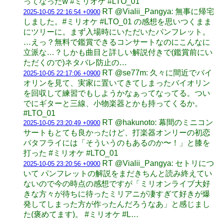
ってなったw #ミリオケ #LTO_01
RT @Vialii_Pangya: 無事に帰宅
2025-10-05 22:16:54 +0900
しました。#ミリオケ #LTO_01 の感想を思いつくまま
にツリーに。まず入場時にいただいたパンフレット。
…えっ？無料で鑑賞できるコンサートなのにこんなに
立派な…？しかも曲目と詳しい解説付きで(鑑賞前にい
ただくので)ネタバレ防止の…
RT @se77m: 久々に間近でバイ
2025-10-05 22:17:06 +0900
オリンを見て、実家に置いてきてしまったバイオリン
を回収して練習でもしようかなぁってなってる。つい
でにギターと三線、小物楽器とかも持ってくるか。
#LTO_01
RT @hakunoto: 幕間のミニコン
2025-10-05 23:20:49 +0900
サートもとても良かったけど、打楽器オンリーの初恋
バタフライには「そういうのもあるのか〜！」と膝を
打った #ミリオケ #LTO_01
RT @Vialii_Pangya: セトリにつ
2025-10-05 23:20:56 +0900
いて パンフレットの解説をまだきちんと読み終えてい
ないので今の時点の感想ですが「ミリオンライブ大好
きな方々が待ちに待ったミリアニが凄すぎて好きが爆
発してしまった方が作ったんだろうなあ」と感じまし
た(褒めてます)。 #ミリオケ #L…