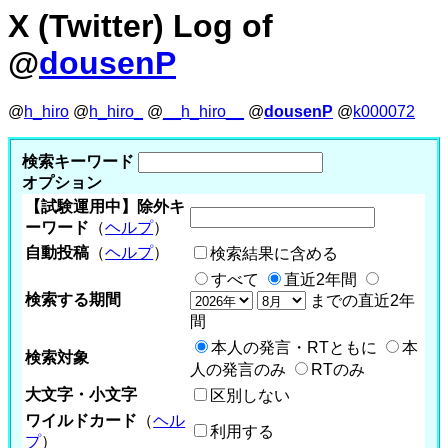
X (Twitter) Log of
@
dousenP
@
h_hiro
@
h_hiro_
@
__h_hiro__
@
dousenP
@
k000072
検索キーワード
オプション
【試験運用中】除外キ
ーワード
（
ヘルプ
）
自動投稿
（
ヘルプ
）
検索結果に含める
すべて
直近2年間
検索する期間
までの直近2年
間
本人の発言・RTともに
本
検索対象
人の発言のみ
RTのみ
大文字・小文字
区別しない
ワイルドカード
（
ヘル
利用する
プ
）