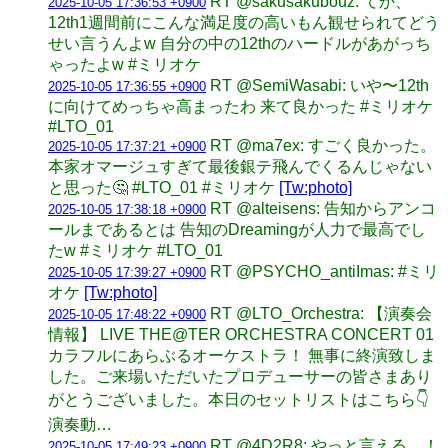
RT @sakusakubouz: てか、
2025-10-05 17:36:53 +0900
12th1週間前にこんな満足度の高いもん観せられてどう
せい言うんよw 自分の中の12thのハードルがあがっち
ゃったよw #ミリオケ
RT @SemiWasabi: いや〜12th
2025-10-05 17:36:55 +0900
に向けてめっちゃ高まったわ 来て良かった #ミリオケ
#LTO_01
RT @ma7ex: すごく良かった。
2025-10-05 17:37:21 +0900
本家オマージュすぎて最後銀テ飛んでくるんじゃない
と思った🤔 #LTO_01 #ミリオケ
[Tw:photo]
RT @alteisens: 告知からアンコ
2025-10-05 17:38:18 +0900
ールまであるとは 告知のDreamingが人力で最高でし
たw #ミリオケ #LTO_01
RT @PSYCHO_antiImas: #ミリ
2025-10-05 17:39:27 +0900
オケ
[Tw:photo]
RT @LTO_Orchestra: 【演奏会
2025-10-05 17:48:22 +0900
情報】 LIVE THE@TER ORCHESTRA CONCERT 01
カラフルにあらぶるオーケストラ！ 無事に終演致しま
した。ご来場いただいたプロデューサーの皆さまあり
がとうございました。本日のセットリストはこちら👇
演奏動…
RT @4D2R8: やっと言える…！
2025-10-05 17:49:23 +0900