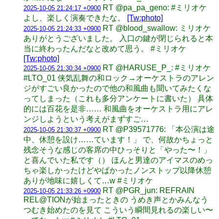
RT @pa_pa_geno: #ミリオケ
2025-10-05 21:24:17 +0900
よし、楽しく演奏できたな。
[Tw:photo]
RT @blood_swallow: ミリオケ
2025-10-05 21:24:33 +0900
ありがとうございました。 入口の鍵が閉じられると本
当に終わったんだなと改めて思う。 #ミリオケ
[Tw:photo]
RT @HARUSE_P_: #ミリオケ
2025-10-05 21:30:34 +0900
#LTO_01 侠気乱舞の和ロック→オーケストラのアレン
ジがすごい良かったので他の和風曲も聞いてみたくな
ってしまった（これも多分アンケートに書いた） 具体
的には百花を是非…… 和風曲をオーケストラ用にアレ
ンジしようという考えがまずすご…
RT @P39571776: 「本公演は途
2025-10-05 21:30:37 +0900
中、休憩を設け……ています！」 で、何故かちょっと
残念そうな感じの客席の中ひっそりと「やった〜！」
と喜んでいた私です（） ほんと男達のアイマスのめっ
ちゃ楽しかったけどやばかったノンストップ以降休憩
ありが地味に嬉しくて…w #ミリオケ
RT @PGR_jun: REFRAIN
2025-10-05 21:33:26 +0900
REL@TIONが始まったときの うめき声とかみんなう
つむき始めたのを見て こういう瞬間見れるの楽しい〜