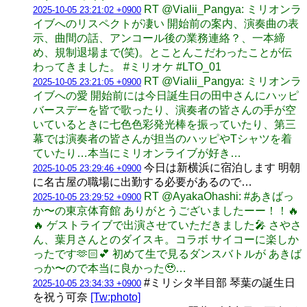
RT @Vialii_Pangya: ミリオンラ
2025-10-05 23:21:02 +0900
イブへのリスペクトが凄い 開始前の案内、演奏曲の表
示、曲間の話、アンコール後の業務連絡？、一本締
め、規制退場まで(笑)。とことんこだわったことが伝
わってきました。 #ミリオケ #LTO_01
RT @Vialii_Pangya: ミリオンラ
2025-10-05 23:21:05 +0900
イブへの愛 開始前には今日誕生日の田中さんにハッピ
バースデーを皆で歌ったり、演奏者の皆さんの手が空
いているときに七色色彩発光棒を振っていたり、第三
幕では演奏者の皆さんが担当のハッピやTシャツを着
ていたり…本当にミリオンライブが好き…
今日は新横浜に宿泊します 明朝
2025-10-05 23:29:46 +0900
に名古屋の職場に出勤する必要があるので…
RT @AyakaOhashi: #あきばっ
2025-10-05 23:29:52 +0900
か〜の東京体育館 ありがとうございましたーー！！🔥
🔥 ゲストライブで出演させていただきました🎤 さやさ
ん、葉月さんとのダイスキ。コラボ サイコーに楽しか
ったです🫶🏻💕 初めて生で見るダンスバトルが あきば
っか〜ので本当に良かった🥹…
#ミリシタ半目部 琴葉の誕生日
2025-10-05 23:34:33 +0900
を祝う可奈
[Tw:photo]