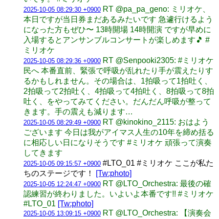
RT @pa_pa_geno: ミリオケ、
2025-10-05 08:29:30 +0900
本日ですが当日券まだあるみたいです 急遽行けるよう
になった方もぜひ〜 13時開場 14時開演 ですが早めに
入場するとアンサンブルコンサートが楽しめます🎵 #
ミリオケ
RT @Senpooki2305: #ミリオケ
2025-10-05 08:29:36 +0900
民へ 本番直前、緊張で呼吸が乱れたり手が震えたりす
るかもしれません。その場合は、1拍吸って1拍吐く、
2拍吸って2拍吐く、4拍吸って4拍吐く、8拍吸って8拍
吐く、をやってみてください。だんだん呼吸が整って
きます。手の震えも減ります…
RT @kinokino_2115: おはよう
2025-10-05 08:29:49 +0900
ございます 今日は我がアイマス人生の10年を締め括る
に相応しい日になりそうです #ミリオケ 頑張って演奏
してきます
#LTO_01 #ミリオケ ここが私た
2025-10-05 09:15:57 +0900
ちのステージです！
[Tw:photo]
RT @LTO_Orchestra: 最後の確
2025-10-05 12:24:47 +0900
認練習が終わりました。いよいよ本番です!! #ミリオケ
#LTO_01
[Tw:photo]
RT @LTO_Orchestra: 【演奏会
2025-10-05 13:09:15 +0900