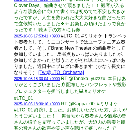
Clover Days、編曲させて頂きました！！ 観客が入る
ような演奏会に向けて書くのは初めてで不安も大きか
ったですが、人生を救われた大大大好きな曲だったの
で立候補いたしました🍀✨ お楽しみ頂けたようで良か
ったです！ 聴き手の方々にも奏…
#LTO_01 #ミリオケ トランペッ
2025-10-05 17:53:41 +0900
ト奏者として、ミニコンサートではユーフォニアム奏
者として、そしてBrand New Theater!の編曲者として
参加していました。 反省点もいっぱいありましたが、
参加してよかったと思うことがそれ以上にいっぱいあ
りました。近日中にブログに書きます（かなり長文に
なりそう）
[Tw:@LTO_Orchestra]
RT @Tanaka_yuzzzu: 本日はあ
2025-10-05 18:30:04 +0900
りがとうございました🦋 配布したパンフレットや投影
プロジェクターを担当しました💻 #ミリオケ
#LTO_01
RT @Kappa_00: #ミリオケ
2025-10-05 18:30:16 +0900
#LTO_01 終演しました。お越しいただいた方、ありが
とうございました！！ 舞台袖から奏者さんや観客の皆
さんの様子を見守っていましたが、大迫力の演奏と観
客の皆さんの歓声や笑い声を聴けて嬉しかったで