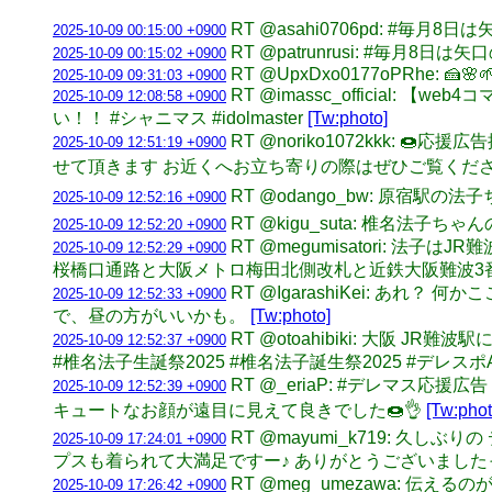
RT @asahi0706pd: #毎
2025-10-09 00:15:00 +0900
RT @patrunrusi: #毎月
2025-10-09 00:15:02 +0900
RT @UpxDxo0177oPRhe: 🍰🌸
2025-10-09 09:31:03 +0900
RT @imassc_officia
2025-10-09 12:08:58 +0900
い！！ #シャニマス #idolmaster
[Tw:photo]
RT @noriko1072kkk
2025-10-09 12:51:19 +0900
せて頂きます お近くへお立ち寄りの際はぜひご覧ください！ 🗓 20
RT @odango_bw: 原宿駅
2025-10-09 12:52:16 +0900
RT @kigu_suta: 椎名法子ち
2025-10-09 12:52:20 +0900
RT @megumisatori:
2025-10-09 12:52:29 +0900
桜橋口通路と大阪メトロ梅田北側改札と近鉄大阪難波3番線ホ
RT @IgarashiKei: 
2025-10-09 12:52:33 +0900
で、昼の方がいいかも。
[Tw:photo]
RT @otoahibiki: 大
2025-10-09 12:52:37 +0900
#椎名法子生誕祭2025 #椎名法子誕生祭2025 #デレスポAR htt
RT @_eriaP: #デレマ
2025-10-09 12:52:39 +0900
キュートなお顔が遠目に見えて良きでした🍩👌
[Tw:phot
RT @mayumi_k719: 
2025-10-09 17:24:01 +0900
プスも着られて大満足ですー♪ ありがとうございましたっ！！💌💖 
RT @meg_umezawa: 
2025-10-09 17:26:42 +0900