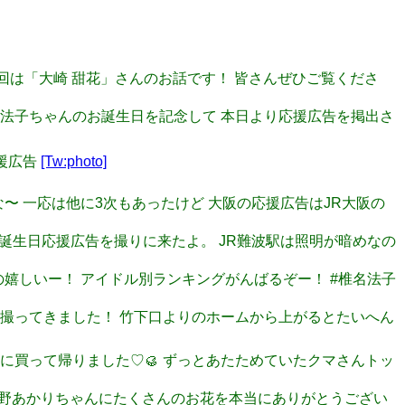
た～！ 今回は「大崎 甜花」さんのお話です！ 皆さんぜひご覧くださ
ルズの椎名法子ちゃんのお誕生日を記念して 本日より応援広告を掲出さ
応援広告
[Tw:photo]
ったな〜 一応は他に3次もあったけど 大阪の応援広告はJR大阪の
椎名法子誕生日応援広告を撮りに来たよ。 JR難波駅は照明が暗めなの
られるの嬉しいー！ アイドル別ランキングがんばるぞー！ #椎名法子
広告撮ってきました！ 竹下口よりのホームから上がるとたいへん
て、帰りに買って帰りました♡🥮 ずっとあたためていたクマさんトッ
秋楽 辻野あかりちゃんにたくさんのお花を本当にありがとうござい