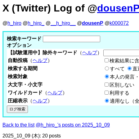
X (Twitter) Log of @
dousen
@
h_hiro
@
h_hiro_
@
__h_hiro__
@
dousenP
@
k000072
検索キーワード
オプション
【試験運用中】除外キーワード
（
ヘルプ
）
自動投稿
（
ヘルプ
）
検索結果に
検索する期間
すべて
直
検索対象
本人の発言・
大文字・小文字
区別しない
ワイルドカード
（
ヘルプ
）
利用する
圧縮表示
（
ヘルプ
）
適用なし（
Back to the list
@h_hiro_'s posts on 2025_10_09
2025_10_09 (木): 20 posts