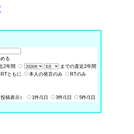
P
含める
近2年間
までの直近2年間
RTともに
本人の発言のみ
RTのみ
全投稿表示）
1件/1日
3件/1日
5件/1日