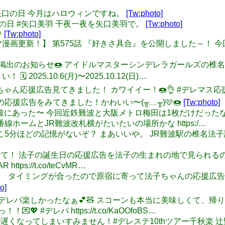
月8日は矢口の日 今月はハロウィンですね。
[Tw:photo]
8日は矢口の日 #矢口美羽 千夜一夜を矢口美羽で。
[Tw:photo]

[Tw:photo]
l: 【web4コマ漫画更新！】 第575話 『好きさ具合』を公開しまし
: 🍩応援広告掲出のお知らせ🍩 アイドルマスターシンデレラガー
25.10.6(月)〜2025.10.12(日)…
の法子ちゃん応援広告見てきました！ カワイイー！🍩👌 #デレマス
ゃんの応援広告をみてきました！かわいい〜(⁠╥⁠﹏⁠╥⁠)🩷🍩
[Tw:photo]
 法子はJR難波にあった〜 今回近鉄難波と大阪メトロ梅田は1枚だけだ
ームとJR難波改札横がたいたいの場所かな https:/…
あれ？ 何かここ5分ほどの記憶がないぞ？ まあいいや。 JR難波駅の
阪 JR難波駅にて！ 法子の誕生日の応援広告を法子の生まれの地で見
ps://t.co/teCvMR…
ス応援広告 タイミングが合ったので原宿に寄って法子ちゃんの応援
o]
久しぶりの デレパ楽しかったなぁ💕🧸 スコーンも本当に美味しく
#デレパ https://t.co/KaOOfoBS…
伝えるのが遅くなってしまいすみません！#デレステ10thツアー千