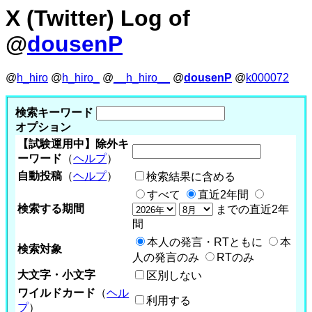
X (Twitter) Log of
@
dousenP
@
h_hiro
@
h_hiro_
@
__h_hiro__
@
dousenP
@
k000072
検索キーワード
オプション
【試験運用中】除外キ
ーワード
（
ヘルプ
）
自動投稿
（
ヘルプ
）
検索結果に含める
すべて
直近2年間
検索する期間
までの直近2年
間
本人の発言・RTともに
本
検索対象
人の発言のみ
RTのみ
大文字・小文字
区別しない
ワイルドカード
（
ヘル
利用する
プ
）