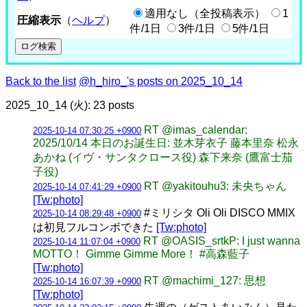
適用なし（全投稿表示）
1
圧縮表示
（
ヘルプ
）
件/1日
3件/1日
5件/1日
Back to the list
@h_hiro_'s posts on 2025_10_14
2025_10_14 (火): 23 posts
RT @imas_calendar:
2025-10-14 07:30:25 +0900
2025/10/14 本日のお誕生日: 並木芽衣子 藤本里奈 松永
あかね (イヴ・サンタクロース役) 森下来奈 (鷹富士茄
子役)
RT @yakitouhu3: 未央ちゃん
2025-10-14 07:41:29 +0900
[Tw:photo]
#ミリシタ Oli Oli DISCO MMIX
2025-10-14 08:29:48 +0900
は初見フルコンボできた
[Tw:photo]
RT @OASIS_srtkP: I just wanna
2025-10-14 11:07:04 +0900
MOTTO！ Gimme Gimme More！ #高森藍子
[Tw:photo]
RT @machimi_127: 思想
2025-10-14 16:07:39 +0900
[Tw:photo]