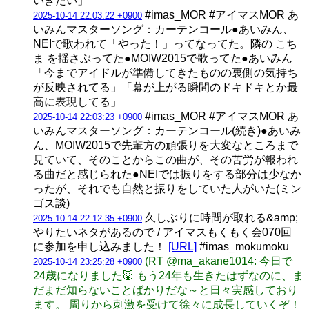
いきたい」
#imas_MOR #アイマスMOR あ
2025-10-14 22:03:22 +0900
いみんマスターソング：カーテンコール●あいみん、
NEIで歌われて「やった！」ってなってた。隣の こち
ま を揺さぶってた●MOIW2015で歌ってた●あいみん
「今までアイドルが準備してきたものの裏側の気持ち
が反映されてる」「幕が上がる瞬間のドキドキとか最
高に表現してる」
#imas_MOR #アイマスMOR あ
2025-10-14 22:03:23 +0900
いみんマスターソング：カーテンコール(続き)●あいみ
ん、MOIW2015で先輩方の頑張りを大変なところまで
見ていて、そのことからこの曲が、その苦労が報われ
る曲だと感じられた●NEIでは振りをする部分は少なか
ったが、それでも自然と振りをしていた人がいた(ミン
ゴス談)
久しぶりに時間が取れる&amp;
2025-10-14 22:12:35 +0900
やりたいネタがあるので / アイマスもくもく会070回
に参加を申し込みました！
[URL]
#imas_mokumoku
(RT @ma_akane1014: 今日で
2025-10-14 23:25:28 +0900
24歳になりました🐷 もう24年も生きたはずなのに、ま
だまだ知らないことばかりだな～と日々実感しており
ます。 周りから刺激を受けて徐々に成長していくぞ！