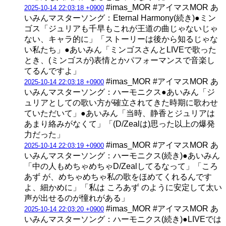
#imas_MOR #アイマスMOR あ
2025-10-14 22:03:18 +0900
いみんマスターソング：Eternal Harmony(続き)●ミン
ゴス「ジュリアも千早もこれが王道の曲じゃないじゃ
ない、キャラ的に」「ストーリーは後から知るじゃな
い私たち」●あいみん「ミンゴスさんとLIVEで歌った
とき、(ミンゴスが)表情とかパフォーマンスで音楽し
てるんですよ」
#imas_MOR #アイマスMOR あ
2025-10-14 22:03:18 +0900
いみんマスターソング：ハーモニクス●あいみん「ジ
ュリアとしての歌い方が確立されてきた時期に歌わせ
ていただいて」●あいみん「当時、静香とジュリアは
あまり絡みがなくて」「(D/Zealは)思った以上の爆発
力だった」
#imas_MOR #アイマスMOR あ
2025-10-14 22:03:19 +0900
いみんマスターソング：ハーモニクス(続き)●あいみん
「中の人もめちゃめちゃD/Zealしてるなって」「ころ
あず が、めちゃめちゃ私の歌をほめてくれるんです
よ、細かめに」「私は ころあず のように安定して太い
声が出せるのが憧れがある」
#imas_MOR #アイマスMOR あ
2025-10-14 22:03:20 +0900
いみんマスターソング：ハーモニクス(続き)●LIVEでは