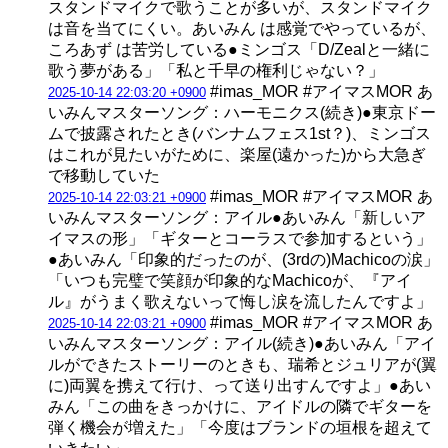
スタンドマイクで歌うことが多いが、スタンドマイク
は音を当てにくい。あいみん は感覚でやっているが、
ころあず は苦労している●ミンゴス「D/Zealと一緒に
歌う夢がある」「私と千早の権利じゃない？」
#imas_MOR #アイマスMOR あ
2025-10-14 22:03:20 +0900
いみんマスターソング：ハーモニクス(続き)●東京ドー
ムで披露されたとき(バンナムフェス1st？)、ミンゴス
はこれが見たいがために、楽屋(遠かった)から大急ぎ
で移動していた
#imas_MOR #アイマスMOR あ
2025-10-14 22:03:21 +0900
いみんマスターソング：アイル●あいみん「新しいア
イマスの形」「ギターとコーラスで参加するという」
●あいみん「印象的だったのが、(3rdの)Machicoの涙」
「いつも完璧で笑顔が印象的なMachicoが、『アイ
ル』がうまく歌えないって悔し涙を流したんですよ」
#imas_MOR #アイマスMOR あ
2025-10-14 22:03:21 +0900
いみんマスターソング：アイル(続き)●あいみん「アイ
ルができたストーリーのときも、瑞希とジュリアが(翼
に)両翼を携えて行け、って送り出すんですよ」●あい
みん「この曲をきっかけに、アイドルの隣でギターを
弾く機会が増えた」「今度はブランドの垣根を超えて