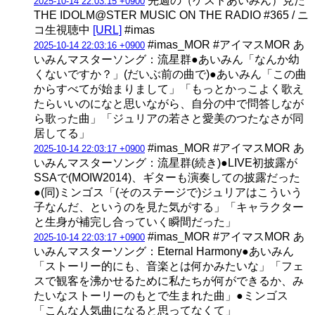
先週の（ゲストあいみん）見た
2025-10-14 22:03:15 +0900
THE IDOLM@STER MUSIC ON THE RADIO #365 / ニ
コ生視聴中
[URL]
#imas
#imas_MOR #アイマスMOR あ
2025-10-14 22:03:16 +0900
いみんマスターソング：流星群●あいみん「なんか幼
くないですか？」(だいぶ前の曲で)●あいみん「この曲
からすべてが始まりまして」「もっとかっこよく歌え
たらいいのになと思いながら、自分の中で問答しなが
ら歌った曲」「ジュリアの若さと愛美のつたなさが同
居してる」
#imas_MOR #アイマスMOR あ
2025-10-14 22:03:17 +0900
いみんマスターソング：流星群(続き)●LIVE初披露が
SSAで(MOIW2014)、ギターも演奏しての披露だった
●(同)ミンゴス「(そのステージで)ジュリアはこういう
子なんだ、というのを見た気がする」「キャラクター
と生身が補完し合っていく瞬間だった」
#imas_MOR #アイマスMOR あ
2025-10-14 22:03:17 +0900
いみんマスターソング：Eternal Harmony●あいみん
「ストーリー的にも、音楽とは何かみたいな」「フェ
スで観客を沸かせるために私たちが何ができるか、み
たいなストーリーのもとで生まれた曲」●ミンゴス
「こんな人気曲になると思ってなくて」