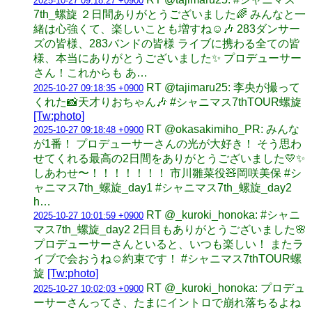
2025-10-27 09:18:27 +0900
7th_螺旋 ２日間ありがとうございました🌈 みんなと一
緒は心強くて、楽しいことも増すね☺️🎶 283ダンサー
ズの皆様、283バンドの皆様 ライブに携わる全ての皆
様、本当にありがとうございました✨ プロデューサー
さん！これからも あ…
RT @tajimaru25: 李央が撮って
2025-10-27 09:18:35 +0900
くれた📸天才りおちゃん🎶 #シャニマス7thTOUR螺旋
[Tw:photo]
RT @okasakimiho_PR: みんな
2025-10-27 09:18:48 +0900
が1番！ プロデューサーさんの光が大好き！ そう思わ
せてくれる最高の2日間をありがとうございました💛✨
しあわせ〜！！！！！！！ 市川雛菜役🧸岡咲美保 #シ
ャニマス7th_螺旋_day1 #シャニマス7th_螺旋_day2
h…
RT @_kuroki_honoka: #シャニ
2025-10-27 10:01:59 +0900
マス7th_螺旋_day2 2日目もありがとうございました🌸
プロデューサーさんといると、いつも楽しい！ またラ
イブで会おうね☺️約束です！ #シャニマス7thTOUR螺
旋
[Tw:photo]
RT @_kuroki_honoka: プロデュ
2025-10-27 10:02:03 +0900
ーサーさんってさ、たまにイントロで崩れ落ちるよね