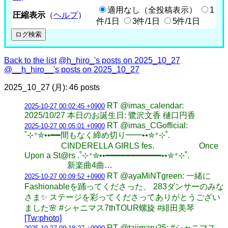
適用なし（全投稿表示）
1
圧縮表示
（
ヘルプ
）
件/1日
3件/1日
5件/1日
Back to the list
@h_hiro_'s posts on 2025_10_27
@__h_hiro__'s posts on 2025_10_27
2025_10_27 (月): 46 posts
RT @imas_calendar:
2025-10-27 00:02:45 +0900
2025/10/27 本日のお誕生日: 鷺沢文香 樋口円香
RT @imas_CGofficial:
2025-10-27 00:05:01 +0900
˚⊹⁺✮••━━間もなく締め切り━━••✮⁺⊹˚.
⠀⠀⠀⠀⠀⠀CINDERELLA GIRLS fes. ⠀⠀⠀⠀⠀⠀⠀Once
Upon a St@rs .˚⊹⁺✮••━━━━━━━━━━━••✮⁺⊹˚.
⠀⠀⠀⠀⠀⠀⠀新楽曲4曲…
RT @ayaMiNTgreen: 一緒に
2025-10-27 00:09:52 +0900
Fashionableを踊ってくださった、 283ダンサーのみな
さま✨ ステージを彩ってくださってありがとうござい
ました🌸 #シャニマス7thTOUR螺旋 #緋田美琴
[Tw:photo]
RT @tajimaru25: #シャニマス