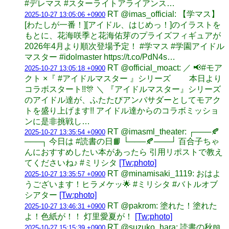
#デレマス #スターライトアライアンス…
RT @imas_official: 【学マス】
2025-10-27 13:05:06 +0900
[わたしが一番！][アイドル、はじめっ！]のイラストを
もとに、花海咲季と花海佑芽のプライズフィギュアが
2026年4月より順次登場予定！ #学マス #学園アイドル
マスター #idolmaster https://t.co/PdN4s…
RT @official_moact: ／ 📢#モア
2025-10-27 13:05:18 +0900
クト ×『 #アイドルマスター 』シリーズ 本日より
コラボスタート!!🎊 ＼ 『アイドルマスター』シリーズ
のアイドル達が、ふたたびアンバサダーとしてモアク
トを盛り上げます!! アイドル達からのコラボミッショ
ンに是非挑戦し…
RT @imasml_theater: ┌───🍂
2025-10-27 13:35:54 +0900
───┐ 今日は #読書の日📙 └───🍂───┘ 百合子ちゃ
んにおすすめしたい本があったら 引用リポストで教え
てくださいね♪ #ミリシタ
[Tw:photo]
RT @minamisaki_1119: おはよ
2025-10-27 13:35:57 +0900
うございます！ヒラメケッ🌟 #ミリシタ #バトルオブ
シアター
[Tw:photo]
RT @pakrom: 塗れた！塗れた
2025-10-27 13:46:31 +0900
よ！色紙が！！ 灯里愛夏が！
[Tw:photo]
RT @suzuko_hara: 読書の秋📖
2025-10-27 15:15:39 +0900