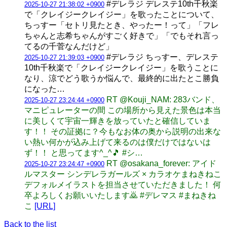
#デレラジ デレステ10th千秋楽
2025-10-27 21:38:02 +0900
で「クレイジークレイジー」を歌ったことについて、
ちっすー「セトリ見たとき、やったー！って」「フレ
ちゃんと志希ちゃんがすごく好きで」「でもそれ言っ
てるの千菅なんだけど」
#デレラジ ちっすー、デレステ
2025-10-27 21:39:03 +0900
10th千秋楽で「クレイジークレイジー」を歌うことに
なり、涼でどう歌うか悩んで、最終的に出たとこ勝負
になった…
RT @Kouji_NAM: 283バンド、
2025-10-27 23:24:44 +0900
マニピュレーターの間 この場所から見えた景色は本当
に美しくて宇宙一輝きを放っていたと確信していま
す！！ その証拠に？今もなお体の奥から説明の出来な
い熱い何かが込み上げて来るのは僕だけではないは
ず！！ と思ってます^_^🎵 #シ…
RT @osakana_forever: アイド
2025-10-27 23:24:47 +0900
ルマスター シンデレラガールズ × カラオケまねきねこ
デフォルメイラストを担当させていただきました！ 何
卒よろしくお願いいたします🙇 #デレマス #まねきね
こ
[URL]
Back to the list