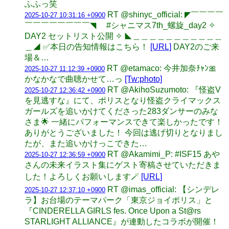
ふふっ笑
RT @shinyc_official: ◤￣￣￣￣
2025-10-27 10:31:16 +0900
￣￣￣￣￣￣￣￣◥ #シャニマス7th_螺旋_day2 ✧
DAY2 セットリスト公開 ✧ ◣＿＿＿＿＿＿＿＿＿＿＿
＿◢ ✅本日の告知情報はこちら！
[URL]
DAY2のご来
場＆…
RT @etamaco: 今井加奈ﾁｬﾝ🎀
2025-10-27 11:12:39 +0900
かなかなで曲聴かせて…っ
[Tw:photo]
RT @AkihoSuzumoto: 『怪盗V
2025-10-27 12:36:42 +0900
を見逃すな』にて、ポリスとなり怪盗クライマックス
ガールズを追いかけてくださった283ダンサーのみな
さま🌟 一緒にパフォーマンスできて楽しかったです！
ありがとうございました！ 今回は逃げ切りとなりまし
たが、また追いかけっこできた…
RT @Akamimi_P: #ISF15 あや
2025-10-27 12:36:59 +0900
さんの未来イラスト集にゲスト寄稿させていただきま
した！よろしくお願いします🪄
[URL]
RT @imas_official: 【シンデレ
2025-10-27 12:37:10 +0900
ラ】お台場のテーマパーク「東京ジョイポリス」と
『CINDERELLA GIRLS fes. Once Upon a St@rs
STARLIGHT ALLIANCE』が連動したコラボが開催！