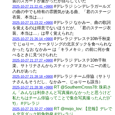
装のスカートが重かったが揺らしていた
#デレラジ シンデレラガールズ
2025-10-27 21:22:41 +0900
の曲の中でも特有の雰囲気がある曲、「君のステージ
衣装、本当は…」
#デレラジ なかみー、曲の歌詞
2025-10-27 21:23:22 +0900
を覚えるのは得意でないほうだが、「君のステージ衣
装、本当は…」は早く覚えられた
#デレラジ デレステ10th千秋楽
2025-10-27 21:26:14 +0900
で じゅりー、ケータリングの北京ダックを食べられな
かった なお なかみー は「キラメキ☆」の前に何か食
べるときに見つけられた
#デレラジ デレステ10th千秋
2025-10-27 21:27:27 +0900
楽、サトリナさんからスティックマヌカハニーの差し
入れがあった
#デレラジ チーム俳協（サトリ
2025-10-27 21:28:18 +0900
ナさんもそうだし、なかみー、じゅりーも該当）
RT @SouthernCross78: 珠莉さ
2025-10-27 21:28:38 +0900
ん「みんなは利奈さんと写真撮れなかったと思うけど
私たちはチーム俳協ってことで集合写真撮ったんだ(ﾄﾞ
ﾔ)」 #デレラジ
RT @mojo_lov: 【悲報】デレで
2025-10-27 21:32:27 +0900
も北京ダック戦争勃発 #デレラジ