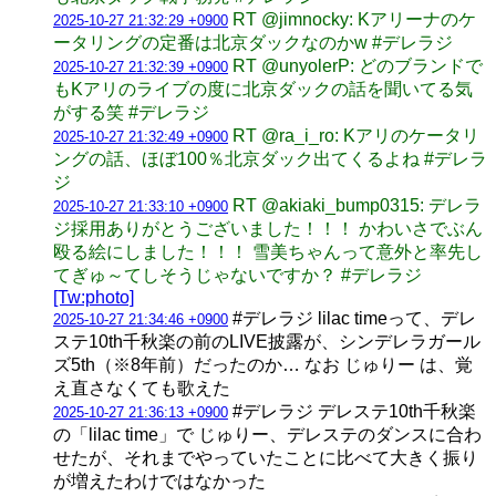
RT @jimnocky: Kアリーナのケ
2025-10-27 21:32:29 +0900
ータリングの定番は北京ダックなのかw #デレラジ
RT @unyolerP: どのブランドで
2025-10-27 21:32:39 +0900
もKアリのライブの度に北京ダックの話を聞いてる気
がする笑 #デレラジ
RT @ra_i_ro: Kアリのケータリ
2025-10-27 21:32:49 +0900
ングの話、ほぼ100％北京ダック出てくるよね #デレラ
ジ
RT @akiaki_bump0315: デレラ
2025-10-27 21:33:10 +0900
ジ採用ありがとうございました！！！ かわいさでぶん
殴る絵にしました！！！ 雪美ちゃんって意外と率先し
てぎゅ～てしそうじゃないですか？ #デレラジ
[Tw:photo]
#デレラジ lilac timeって、デレ
2025-10-27 21:34:46 +0900
ステ10th千秋楽の前のLIVE披露が、シンデレラガール
ズ5th（※8年前）だったのか… なお じゅりー は、覚
え直さなくても歌えた
#デレラジ デレステ10th千秋楽
2025-10-27 21:36:13 +0900
の「lilac time」で じゅりー、デレステのダンスに合わ
せたが、それまでやっていたことに比べて大きく振り
が増えたわけではなかった