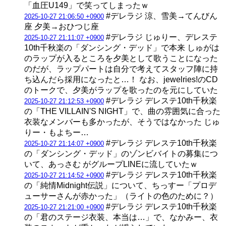
「血圧U149」で笑ってしまったｗ
#デレラジ 涼、雪美→てんびん
2025-10-27 21:06:50 +0900
座 夕美→おひつじ座
#デレラジ じゅりー、デレステ
2025-10-27 21:11:07 +0900
10th千秋楽の「ダンシング・デッド」で本来 しゅがは
のラップが入るところを夕美として歌うことになった
のだが、ラップパートは自分で考えてスタッフ陣に持
ち込んだら採用になったと…！ なお、jewelries!のCD
のトークで、夕美がラップを歌ったのを元にしていた
#デレラジ デレステ10th千秋楽
2025-10-27 21:12:53 +0900
の「THE VILLAIN'S NIGHT」で、曲の雰囲気に合った
衣装なメンバーも多かったが、そうではなかった じゅ
りー・もよちー…
#デレラジ デレステ10th千秋楽
2025-10-27 21:14:07 +0900
の「ダンシング・デッド」のゾンビバイトの募集につ
いて、あっさむ がグループLINEに流していたｗ
#デレラジ デレステ10th千秋楽
2025-10-27 21:14:52 +0900
の「純情Midnight伝説」について、ちっすー「プロデ
ューサーさんが赤かった」（ライトの色のために？）
#デレラジ デレステ10th千秋楽
2025-10-27 21:21:00 +0900
の「君のステージ衣装、本当は…」で、なかみー、衣