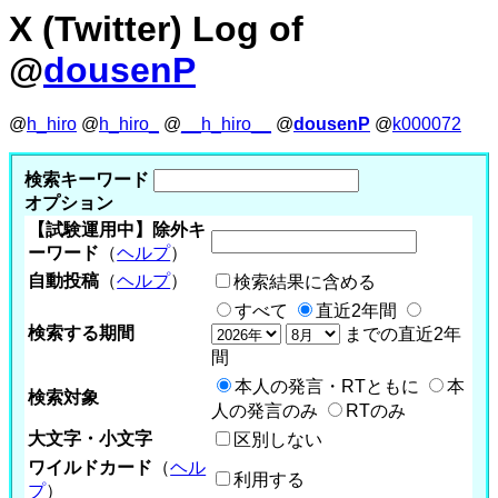
X (Twitter) Log of
@
dousenP
@
h_hiro
@
h_hiro_
@
__h_hiro__
@
dousenP
@
k000072
検索キーワード
オプション
【試験運用中】除外キ
ーワード
（
ヘルプ
）
自動投稿
（
ヘルプ
）
検索結果に含める
すべて
直近2年間
検索する期間
までの直近2年
間
本人の発言・RTともに
本
検索対象
人の発言のみ
RTのみ
大文字・小文字
区別しない
ワイルドカード
（
ヘル
利用する
プ
）