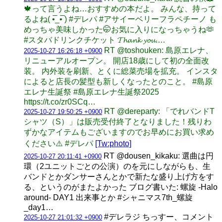
🍁って言うよね…おすすめの本だよ。 みんな、持って
るよね( •̅_•̅ ) #デレパ #アサイーベリーフラペチーノ も
めっちゃ美味しかった🤭お気に入りになっちゃうね🫶
#スタバドリンクチケット 𝓣𝓱𝓪𝓷𝓴 𝔂𝓸𝓾.…
RT @toshouken: 島原エレナ、
2025-10-27 16:26:18 +0900
リニューアルオープン。 開店18歳にして初の全面改
装。 内外装を刷新、とくに総菜売場を拡充。 インスタ
によると店長の髪型も新しくなったとのこと。 #島原
エレナ生誕祭 #島原エレナ生誕祭2025
https://t.co/zr0SCq…
RT @dereparty: 「でれバンドT
2025-10-27 19:50:25 +0900
シャツ（S）」は販売受付終了となりました！残りわ
ずかなアイテムもございますのでお早めにお買い求め
ください⚠️ #デレパ
[Tw:photo]
RT @dousen_kikaku: 選曲は円
2025-10-27 20:11:41 +0900
環（2ユニットごとの公演）のを元にしながらも、生
バンドとかダンサーさんとかで新たな盛り上げ方をす
る、というのがまたよかった ブログ書いた: 螺旋 -Halo
around- DAY1 出来事とか #シャニマス7th_螺旋
_day1…
#デレラジ ちっすー、コメント
2025-10-27 21:01:32 +0900