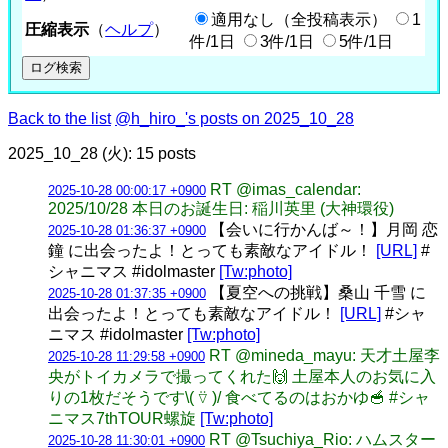
適用なし（全投稿表示）
1
圧縮表示
（
ヘルプ
）
件/1日
3件/1日
5件/1日
Back to the list
@h_hiro_'s posts on 2025_10_28
2025_10_28 (火): 15 posts
RT @imas_calendar:
2025-10-28 00:00:17 +0900
2025/10/28 本日のお誕生日: 稲川英里 (大神環役)
【会いに行かんば～！】月岡 恋
2025-10-28 01:36:37 +0900
鐘 に出会ったよ！とっても素敵なアイドル！
[URL]
#
シャニマス #idolmaster
[Tw:photo]
【夏空への挑戦】桑山 千雪 に
2025-10-28 01:37:35 +0900
出会ったよ！とっても素敵なアイドル！
[URL]
#シャ
ニマス #idolmaster
[Tw:photo]
RT @mineda_mayu: 天才土屋李
2025-10-28 11:29:58 +0900
央がトイカメラで撮ってくれた🙌 土屋本人のお気に入
りの1枚だそうです\( ⍢ )/ 食べてるのはおかゆ🥣 #シャ
ニマス7thTOUR螺旋
[Tw:photo]
RT @Tsuchiya_Rio: ハムスター
2025-10-28 11:30:01 +0900