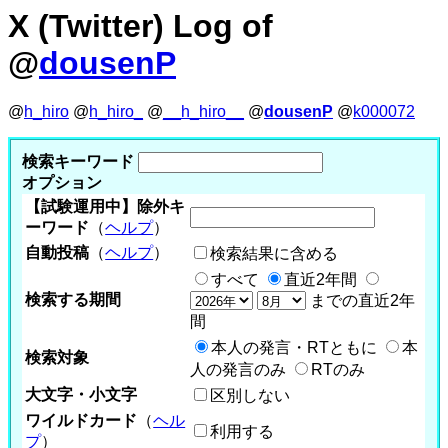
X (Twitter) Log of
@
dousenP
@
h_hiro
@
h_hiro_
@
__h_hiro__
@
dousenP
@
k000072
検索キーワード
オプション
【試験運用中】除外キ
ーワード
（
ヘルプ
）
自動投稿
（
ヘルプ
）
検索結果に含める
すべて
直近2年間
検索する期間
までの直近2年
間
本人の発言・RTともに
本
検索対象
人の発言のみ
RTのみ
大文字・小文字
区別しない
ワイルドカード
（
ヘル
利用する
プ
）