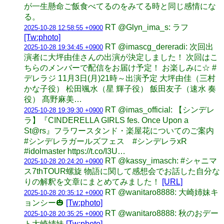
が一生懸命ご飯食べてるのをみてる時と同じ感情にな
る。
RT @Glyn_ima_s: ラフ
2025-10-28 12:58:55 +0900
[Tw:photo]
RT @imascg_dereradi: 次回出
2025-10-28 19:34:45 +0900
演者に大坪由佳さんの出演が決定しました！ 次回はこ
ちらのメンバーで配信をお届け予定！ お楽しみに☆ #
デレラジ 11月3日(月)21時～出演予定 大坪由佳（三村
かな子役） 松田颯水（星 輝子役） 飯田友子（速水 奏
役） 髙野麻美…
RT @imas_official: 【シンデレ
2025-10-28 19:39:30 +0900
ラ】『CINDERELLA GIRLS fes. Once Upon a
St@rs』フラワースタンド・楽屋花についてのご案内
#シンデレラガールズフェス #シンデレラxR
#idolmaster https://t.co/I3U…
RT @kassy_imasch: #シャニマ
2025-10-28 20:24:20 +0900
ス7thTOUR螺旋 物語に関して感想会でお話した自分な
りの解釈を文章にまとめてみました！
[URL]
RT @wanitaro8888: 大崎姉妹キ
2025-10-28 20:35:12 +0900
ョンシー🎃
[Tw:photo]
RT @wanitaro8888: 秋のおデー
2025-10-28 20:35:25 +0900
ト大崎姉妹
[Tw:photo]