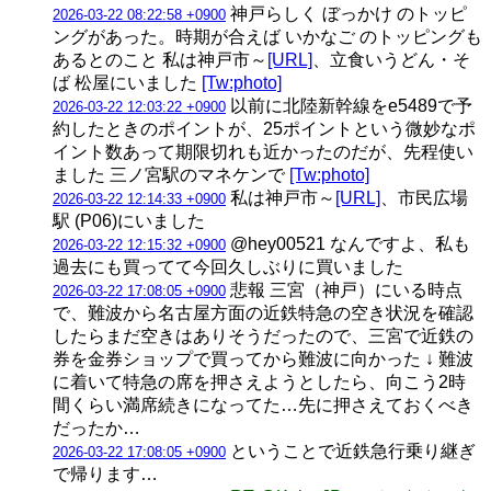
神戸らしく ぼっかけ のトッピ
2026-03-22 08:22:58 +0900
ングがあった。時期が合えば いかなご のトッピングも
あるとのこと 私は神戸市～
[URL]
、立食いうどん・そ
ば 松屋にいました
[Tw:photo]
以前に北陸新幹線をe5489で予
2026-03-22 12:03:22 +0900
約したときのポイントが、25ポイントという微妙なポ
イント数あって期限切れも近かったのだが、先程使い
ました 三ノ宮駅のマネケンで
[Tw:photo]
私は神戸市～
[URL]
、市民広場
2026-03-22 12:14:33 +0900
駅 (P06)にいました
@hey00521 なんですよ、私も
2026-03-22 12:15:32 +0900
過去にも買ってて今回久しぶりに買いました
悲報 三宮（神戸）にいる時点
2026-03-22 17:08:05 +0900
で、難波から名古屋方面の近鉄特急の空き状況を確認
したらまだ空きはありそうだったので、三宮で近鉄の
券を金券ショップで買ってから難波に向かった ↓ 難波
に着いて特急の席を押さえようとしたら、向こう2時
間くらい満席続きになってた…先に押さえておくべき
だったか…
ということで近鉄急行乗り継ぎ
2026-03-22 17:08:05 +0900
で帰ります…