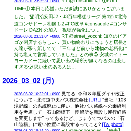
RT @consaofficial: 🕕FULL
2026-03-01 23:25:31 +0900
TIME🕕 本日も応援いただき誠にありがとうございま
した。 🏆明治安田J2・J3百年構想リーグ 第4節 #北海
道コンサドーレ札幌 1-2 #FC岐阜 #consadole #コンサ
ドーレ DAZN の加入・視聴が強化につ…
RT @street_yocchi: 知立のピア
2026-03-01 23:31:04 +0900
ゴが閉店するらしい… 買い物終わりにちょうど店長さ
ん達が張り紙してて 「三年ほど前から建物の老朽化に
持ち堪えて営業していました」との事🥲 安城のイトー
ヨーカドーに続いて思い出の場所が無くなるのは悲し
すぎる🥲 思い出のある人は…
2026_03_02 (月)
見てる: 令和８年夏ダイヤ改正
2026-03-02 16:22:01 +0900
について - 北海道中央バス株式会社
[URL]
"当社「103
滝野線」の系統廃止に伴い、他社バス路線への乗継利
用を考慮して「石山陸橋下」停留所を新設し運行経路
を変更します" ってあるけど、じょうてつバスの「石
山陸橋」に近い位置に新設するってこと?
[Tw:photo]
RT @livedoornews: 【発表】
2026-03-02 18:14:20 +0900