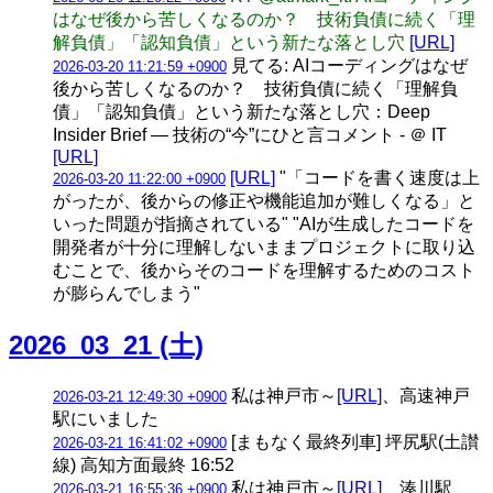
はなぜ後から苦しくなるのか？ 技術負債に続く「理
解負債」「認知負債」という新たな落とし穴
[URL]
見てる: AIコーディングはなぜ
2026-03-20 11:21:59 +0900
後から苦しくなるのか？ 技術負債に続く「理解負
債」「認知負債」という新たな落とし穴：Deep
Insider Brief ― 技術の“今”にひと言コメント - ＠ IT
[URL]
[URL]
"「コードを書く速度は上
2026-03-20 11:22:00 +0900
がったが、後からの修正や機能追加が難しくなる」と
いった問題が指摘されている" "AIが生成したコードを
開発者が十分に理解しないままプロジェクトに取り込
むことで、後からそのコードを理解するためのコスト
が膨らんでしまう"
2026_03_21 (土)
私は神戸市～
[URL]
、高速神戸
2026-03-21 12:49:30 +0900
駅にいました
[まもなく最終列車] 坪尻駅(土讃
2026-03-21 16:41:02 +0900
線) 高知方面最終 16:52
私は神戸市～
[URL]
、湊川駅
2026-03-21 16:55:36 +0900