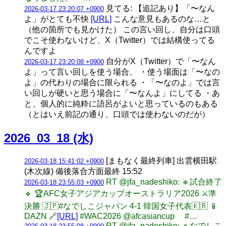
見てる: 【追記あり】「〜なん
2026-03-17 23:20:07 +0900
よ」がとても不快
[URL]
こんな意見もあるのな…と
（他の箇所でも見かけた） この言い回し、自分は口頭
でこそ使わないけど、X（Twitter）では結構使ってる
んですよ
自分がX（Twitter）で「〜なん
2026-03-17 23:20:08 +0900
よ」って言い回しを使う場合、 ・使う場面は「〜なの
よ」の代わりの場合に限られる ・「〜なのよ」では言
い回しが硬いと思う場合に「〜なんよ」にしてる ・あ
と、個人的に純粋に語呂がよいと思っているのもある
（とはいえ前記の通り、口頭では使わないのだが）
2026_03_18 (水)
[まもなく最終列車] 出雲横田駅
2026-03-18 15:41:02 +0900
(木次線) 備後落合方面最終 15:52
RT @jfa_nadeshiko: 🔹試合終了
2026-03-18 23:55:03 +0900
🔹 🏆AFC女子アジアカップオーストラリア2026 ⚔️準
決勝 🇯🇵#なでしこジャパン 4-1 韓国女子代表🇰🇷 📱
DAZN 🔗
[URL]
#WAC2026 @afcasiancup #…
RT @jfa_nadeshiko: 🔹なでしこ