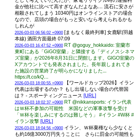
として考えていたんだが、家電リサイクル時の運搬料
金が他社に比べて高すぎなんだよなあ… 流石に安さが
相殺されてしまう 10340円はオンラインストアの場合
なので、店頭の場合がもっと安いなら考えられるかも
しれんが
[まもなく最終列車] 女鹿駅(羽越
2026-03-03 06:56:02 +0900
本線) 酒田方面最終 07:09
RT @goguy_hokkaido: 室蘭市
2026-03-03 16:47:52 +0900
東町にある「GiGO室蘭」と隣接する「ディノスシネマ
ズ室蘭」が2026年8月31日に閉館します。GIGO室蘭の
Xアカウントでも発表されました。長年親しまれてき
た施設の営業終了が明らかになりました...
https://t.co/kQ…
【ワールドカップ2026】イラン
2026-03-03 18:00:55 +0900
代表は出場するのか？ もし出場しない場合の代替国
は？ - スポーティングニュース
[URL]
RT @nikkansports: イラン代表
2026-03-03 18:02:37 +0900
はＷ杯不参加の可能性 米国などの軍事攻撃を受け
「Ｗ杯を楽しみにするのは難しそう」 #イラン #W杯 #
イラン攻撃
[URL]
イラン、Ｗ杯棄権なら少なくと
2026-03-03 18:04:56 +0900
も約16億3000万円失うことに さらに罰金の可能性も