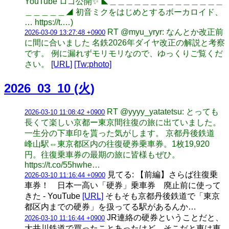
YouTube ロゴ公開✨ ◣＿＿＿＿＿＿＿＿＿＿＿＿＿＿
＿＿＿＿＿◢ 初音ミクをはじめとするボーカロイド、
… https://t.…)
RT @myu_yryr: なんとか改正前
2026-03-09 13:27:48 +0900
に間に合いました 名鉄2026年ダイヤ改正の解説と考察
です。 例に漏れずモリモリなので、ゆっくりご覧くだ
さい。
[URL]
[Tw:photo]
2026_03_10 (火)
RT @yyyy_yatatetsu: とっても
2026-03-10 11:08:42 +0900
長くて楽しい京都ー東京間往復の旅に出ていました。
一生分の下車印を貰った気がします。 京都丹後鉄道
峰山駅⇔東京都区内の往復硬券乗車券。1枚19,920
円。往復乗車券の最期の旅に皆様もぜひ。
https://t.co/55hwhe…
見てる: 【前編】さらば往復乗
2026-03-10 11:16:44 +0900
車券！ 日本一高い「硬券」乗車券 廃止前に使って
きた - YouTube
[URL]
そもそも京都丹後鉄道で「東京
都区内までの硬券」を扱ってる駅があるんか…
JR連絡の硬券ということだと、
2026-03-10 11:16:44 +0900
大井川鉄道で買ったことあったけど、そこだと東は東