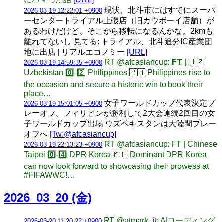
現状、北斗市にはすでにスーパ
2026-03-19 12:22:01 +0900
ーセンタートライアル上磯店（旧カウボーイ店舗）が
あるわけだけど、そこから移転になるんかな。2kmも
離れてないし 見てる: トライアル、北斗追分IC産業団
地に出店 | リアルエコノミー
[URL]
RT @afcasiancup: 𝗙𝗧 | 🇺🇿
2026-03-19 14:59:35 +0900
Uzbekistan 0️⃣-2️⃣ Philippines 🇵🇭 Philippines rise to
the occasion and secure a historic win to book their
place…
女子ワールドカップ代表決定プ
2026-03-19 15:01:05 +0900
レーオフ、フィリピンが勝利して2大会連続2回目の女
子ワールドカップ出場 ウズベキスタンは大陸間プレー
オフへ
[Tw:@afcasiancup]
RT @afcasiancup: FT | Chinese
2026-03-19 22:13:23 +0900
Taipei 0️⃣-4️⃣ DPR Korea 🇰🇵 Dominant DPR Korea
can now look forward to showcasing their prowess at
#FIFAWWC!…
2026_03_20 (金)
RT @atmark_it: AIコーディング
2026-03-20 11:20:22 +0900