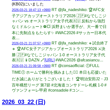
(KB02)にいました
RT @jfa_nadeshiko: 🏆AFC女
2026-03-21 18:47:13 +0900
子アジアカップオーストラリア2026 🇯🇵#なでしこジ
ャパン vs オーストラリア女子代表🇦🇺 反転から強烈
なミドルシュート⚽️💥 浜野まいか選手が、大一番で日
本に先制点をもたらす✨ #WAC2026 #サッカー日本代
表…
RT @jfa_nadeshiko: 🔹試合終了
2026-03-21 21:07:57 +0900
🔹 🏆AFC女子アジアカップオーストラリア2026 ⚔️決
勝 🇯🇵#なでしこジャパン 1-0 オーストラリア女子代
表🇦🇺 📱DAZN 🔗
[URL]
#WAC2026 @afcasiancu…
RT @consaofficial: 🕕FULL
2026-03-21 21:09:58 +0900
TIME🕕 ホームで勝利を掴みました❤️‍🔥 本日も応援いた
だき誠にありがとうございました！ 🏆明治安田J2・J3
百年構想リーグ 第7節 #北海道コンサドーレ札幌 1-0 #
ヴァンフォーレ甲府 #consadole #コン…
2026_03_22 (日)