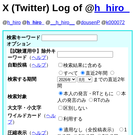
X (Twitter) Log of @
h_hiro_
@
h_hiro
@
h_hiro_
@
__h_hiro__
@
dousenP
@
k000072
検索キーワード
オプション
【試験運用中】除外キ
ーワード
（
ヘルプ
）
自動投稿
（
ヘルプ
）
検索結果に含める
すべて
直近2年間
検索する期間
までの直近2年
間
本人の発言・RTともに
本
検索対象
人の発言のみ
RTのみ
大文字・小文字
区別しない
ワイルドカード
（
ヘル
利用する
プ
）
適用なし（全投稿表示）
1
圧縮表示
（
ヘルプ
）