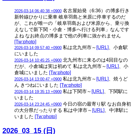
名古屋始発（6:36）の博多行き
2026-03-14 06:40:38 +0900
新幹線ひかりに乗車 岐阜羽島と米原に停車するのだ
が、これが唯一の「岐阜羽島および米原から、乗り換
えなしで新下関・小倉・博多へ行ける列車」なんです
よね なお終点の博多まで他の列車に抜かれません
[Tw:photo]
私は北九州市～
[URL]
、小倉駅
2026-03-14 09:57:40 +0900
にいました
北九州市に来るのは4回目なの
2026-03-14 10:45:25 +0900
だが、小倉城は実は初めて 私は北九州市～
[URL]
、小
倉城にいました
[Tw:photo]
私は北九州市～
[URL]
、焼うど
2026-03-14 13:00:47 +0900
ん きつねにいました
[Tw:photo]
私は下関市～
[URL]
、下関駅に
2026-03-14 19:35:13 +0900
いました
今日の宿の最寄り駅 なお自身初
2026-03-14 23:24:45 +0900
の大分県だったりする 私は中津市～
[URL]
、中津駅に
いました
[Tw:photo]
2026_03_15 (日)