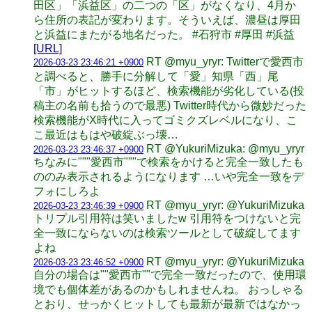
田区」「浜益区」の二つの「区」がなくなり、4月か
ら住所の表記が変わります。そういえば、濃昼は厚田
と浜益にまたがる地名だった。 #石狩市 #厚田 #浜益
[URL]
RT @myu_yryr: Twitterで愛西市
2026-03-23 23:46:21 +0900
と調べると、勝手に分解して「愛」知県「西」尾
「市」がヒットするほど、検索機能が劣化している(投
稿主の名前も拾うので最悪) Twitter時代から微妙だった
検索機能がX時代に入ってゴミクズレベルになり、こ
こ最近はもはや破綻ぶっ壊…
RT @YukuriMizuka: @myu_yryr
2026-03-23 23:46:37 +0900
ちなみに"""愛西市"""で検索をかけると完全一致したも
ののみ表示されるようになります …いや完全一致をデ
フォにしろよ
RT @myu_yryr: @YukuriMizuka
2026-03-23 23:46:39 +0900
トリプル引用符は笑いましたw 引用符をつけないと完
全一致にならないのは検索ツールとして破綻してます
よね
RT @myu_yryr: @YukuriMizuka
2026-03-23 23:46:52 +0900
自分の場合は""愛西市""で完全一致だったので、使用環
境でも個体差があるのかもしれませんね。 おっしゃる
とおり、せっかくヒットしても最新が最新ではなかっ