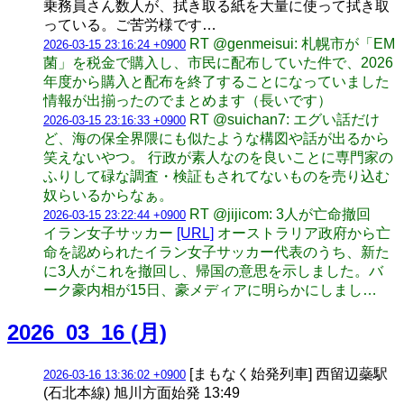
乗務員さん数人が、拭き取る紙を大量に使って拭き取
っている。ご苦労様です…
RT @genmeisui: 札幌市が「EM
2026-03-15 23:16:24 +0900
菌」を税金で購入し、市民に配布していた件で、2026
年度から購入と配布を終了することになっていました
情報が出揃ったのでまとめます（長いです）
RT @suichan7: エグい話だけ
2026-03-15 23:16:33 +0900
ど、海の保全界隈にも似たような構図や話が出るから
笑えないやつ。 行政が素人なのを良いことに専門家の
ふりして碌な調査・検証もされてないものを売り込む
奴らいるからなぁ。
RT @jijicom: 3人が亡命撤回
2026-03-15 23:22:44 +0900
イラン女子サッカー
[URL]
オーストラリア政府から亡
命を認められたイラン女子サッカー代表のうち、新た
に3人がこれを撤回し、帰国の意思を示しました。バ
ーク豪内相が15日、豪メディアに明らかにしまし…
2026_03_16 (月)
[まもなく始発列車] 西留辺蘂駅
2026-03-16 13:36:02 +0900
(石北本線) 旭川方面始発 13:49