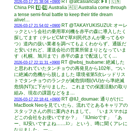
RT @afcasiancup: 𝗙𝗧 | 🇨🇳
2026-03-17 21:38:04 +0900
China PR 1️⃣-2️⃣ Australia 🇦🇺 Australia come through
a tense semi-final battle to keep their title dream
alive!…
RT @TAKAYUKISUZUI: オーレ
2026-03-17 21:54:02 +0900
ックという会社の乗用草刈機を赤平の森に導入したく
探してます（テレビCMで草刈民代さんが乗ってるや
つ）道内の扱い業者を調べてもよくわからず、通販だ
と安いけれど、運送会社の営業所留まりとなっていま
す（札幌、旭川まで）赤平の森まで配送してく…
RT @wbsj_tsubame: 絶滅した
2026-03-17 22:11:31 +0900
と思われていたタンチョウの再発見から102年。つい
に絶滅の危機から脱しました 環境省第5次レッドリス
トでタンチョウのランクが滅危惧II類(VU)から準絶滅
危惧(NT)に下がりました。 これまでの保護活動の取り
組み、現在の課題などをま…
RT @IIJ_doumae: 通りがけに
2026-03-17 22:18:41 +0900
MacBook Neoを見ていたら、流れでとあるキャリアの
スタッフさんの所に案内されまして。 「いまスマホは
どこの会社をお使いですか？」 「IIJmioです」 「あ
ー、IIJ安いですよね……ｽﾝ」 という、噂に聞くアレに
なりました。 一…