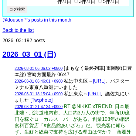
件/1日
3件/1日
5件/1日
@dousenP's posts in this month
Back to the list
2026_03: 192 posts
2026_03_01 (日)
[まもなく最終列車] 重岡駅(日豊
2026-03-01 06:36:02 +0900
本線) 宮崎方面最終 06:47
私は中央区～
[URL]
、バスター
2026-03-01 06:46:01 +0900
ミナル東京八重洲にいました
私は東京～
[URL]
、護佐丸にい
2026-03-01 18:15:04 +0900
ました
[Tw:photo]
RT @NIKKEIxTREND: 日本最
2026-03-01 21:47:34 +0900
北端・北海道稚内市。人口約3万人の街で、年商10億
円を稼ぐローカルスーパーがある。創業103年の相沢
食料百貨店「#食品館あいざわ」だ。 観光客に頼ら
ず、生鮮と総菜で支持を広げる理由は何か？ 商圏外