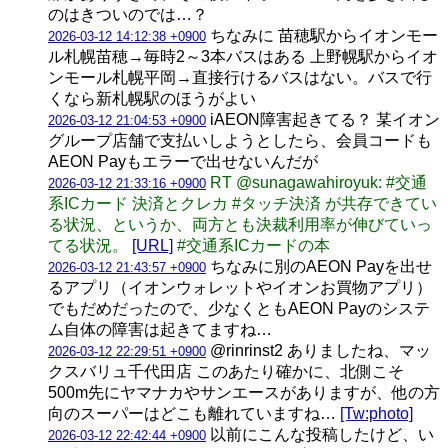
のはきついのでは…？
ちなみに 苗穂駅からイオンモー
2026-03-12 14:12:38 +0900
ル札幌苗穂→毎時2～3本バスはある 上野幌駅からイオ
ンモール札幌平岡→直接行けるバスはない。バスで行
くなら新札幌駅のほうがよい
iAEON障害起きてる？ 某イオン
2026-03-12 21:04:53 +0900
グループ店舗で支払いしようとしたら、会員コードも
AEON Payもエラーで出せないんだが
RT @sunagawahiroyuk: #交通
2026-03-12 21:33:16 +0900
系ICカード 決済とクレカ #タッチ決済 が共存できてい
る状況、というか、両方とも決裁利用率が伸びていっ
てる状況。
[URL]
#交通系ICカードの本
ちなみに別のAEON Payを出せ
2026-03-12 21:43:57 +0900
るアプリ（イオンウォレットやイオンお買物アプリ）
でもだめだったので、少なくともAEON Payのシステ
ム自体の障害は起きてますね…
@rinrinst2 ありましたね、マッ
2026-03-12 22:29:51 +0900
クスバリュ千代田店 このあたり確かに、北側こそ
500m先にヤマナカやサンエースがありますが、他の方
向のスーパーはどこも離れていますね…
[Tw:photo]
以前にこんな投稿したけど、い
2026-03-12 22:42:44 +0900