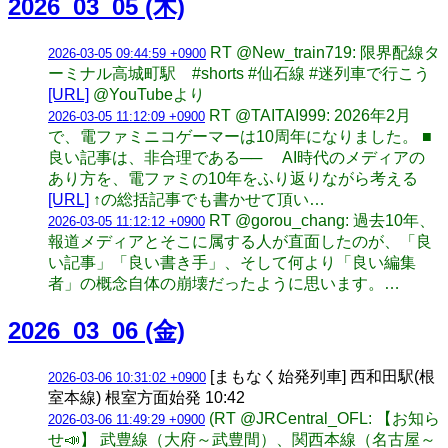
2026_03_05 (木)
RT @New_train719: 限界配線タ
2026-03-05 09:44:59 +0900
ーミナル高城町駅 #shorts #仙石線 #迷列車で行こう
[URL]
@YouTubeより
RT @TAITAI999: 2026年2月
2026-03-05 11:12:09 +0900
で、電ファミニコゲーマーは10周年になりました。 ■
良い記事は、非合理である── AI時代のメディアの
あり方を、電ファミの10年をふり返りながら考える
[URL]
↑の総括記事でも書かせて頂い…
RT @gorou_chang: 過去10年、
2026-03-05 11:12:12 +0900
報道メディアとそこに属する人が直面したのが、「良
い記事」「良い書き手」、そして何より「良い編集
者」の概念自体の崩壊だったように思います。…
2026_03_06 (金)
[まもなく始発列車] 西和田駅(根
2026-03-06 10:31:02 +0900
室本線) 根室方面始発 10:42
(RT @JRCentral_OFL: 【お知ら
2026-03-06 11:49:29 +0900
せ📣】 武豊線（大府～武豊間）、関西本線（名古屋～