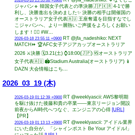
2026-03-18 23:55:08 +0900
ジャパン🔹 韓国女子代表との準決勝🇯🇵🇰🇷 4-1で勝
利し、決勝進出を決めました✨ 決勝の相手は開催国の
オーストラリア女子代表🇦🇺 王座奪還を目指すなでし
こジャパンへ、より一層熱いご声援をよろしくお願い
します！❤️‍🔥 #W…
RT @jfa_nadeshiko: NEXT
2026-03-18 23:55:11 +0900
MATCH⏩ 🏆AFC女子アジアカップオーストラリア
2026 ⚔️決勝 🗓️3.21(土) ⌚️18:00(🇯🇵) 🆚オーストラリア
女子代表🇦🇺 🏟Stadium Australia(オーストラリア) 📱
DAZN 大会情報はこち…
2026_03_19 (木)
RT @weeklyascii: AWS黎明期
2026-03-19 01:12:39 +0900
を駆け抜けた後藤和貴の卒業――東京リージョン開設
前夜からAI時代へつなぐ、エンジニアの心得
[URL]
【PR】
RT @weeklyascii: アイドル業界
2026-03-19 01:13:13 +0900
にいた自分が、「シャインポスト Be Your アイドル!」
にハマった話
[URL]