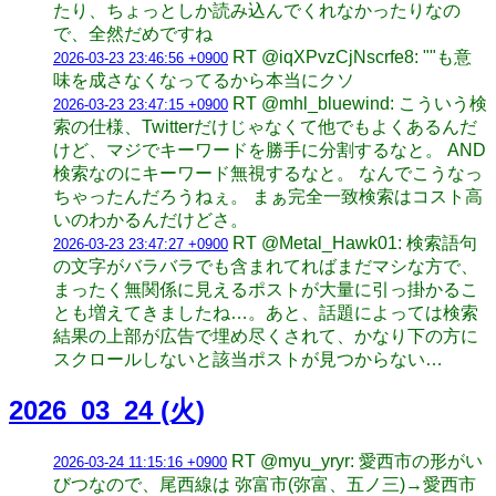
たり、ちょっとしか読み込んでくれなかったりなの
で、全然だめですね
RT @iqXPvzCjNscrfe8: ""も意
2026-03-23 23:46:56 +0900
味を成さなくなってるから本当にクソ
RT @mhl_bluewind: こういう検
2026-03-23 23:47:15 +0900
索の仕様、Twitterだけじゃなくて他でもよくあるんだ
けど、マジでキーワードを勝手に分割するなと。 AND
検索なのにキーワード無視するなと。 なんでこうなっ
ちゃったんだろうねぇ。 まぁ完全一致検索はコスト高
いのわかるんだけどさ。
RT @Metal_Hawk01: 検索語句
2026-03-23 23:47:27 +0900
の文字がバラバラでも含まれてればまだマシな方で、
まったく無関係に見えるポストが大量に引っ掛かるこ
とも増えてきましたね…。あと、話題によっては検索
結果の上部が広告で埋め尽くされて、かなり下の方に
スクロールしないと該当ポストが見つからない…
2026_03_24 (火)
RT @myu_yryr: 愛西市の形がい
2026-03-24 11:15:16 +0900
びつなので、尾西線は 弥富市(弥富、五ノ三)→愛西市