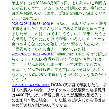
亀山間）では2026年3月8日（日）より列車のご利用方
法が変わります。 スムーズなご利用のため、事前のご
確認をお願いいたします。 詳細は画像をご確認くださ
い。 https://t.…)
RT @aochins8: ガジェット通信
2026-03-06 11:56:35 +0900
で書きました。資さんうどんであえて蕎麦を食べてき
ましたが、これはこれですごくうまい！ 関東にたくさ
ん出店してくれたおかげで気軽にいろんなメニューを
食べやすくなったのが嬉しいな〜 資さんうどんマニア
「蕎麦もうまいから食え」→食べてみた結…
RT @tarumic_HRS: 今まで[天ぷ
2026-03-06 14:16:11 +0900
らそば・うどん]の食券を買って「そばでお願いしまー
す」「うどんお願いしまーす」って注文してたのが、
そばとうどんで値段差ができて[天ぷらそば]と[天ぷら
うどん]別々のボタンで買わなきゃいけなくなるみたい
なやつ？
DCMの某店舗で確認したら、店
2026-03-06 14:17:07 +0900
舗での購入の場合、リサイクルする洗濯機の運搬費用
は4400円だった（新規に購入した洗濯機の配達先でそ
のまま引き取る場合）。ただ新規に購入した洗濯機自
体の配送料が別途6600円かかる