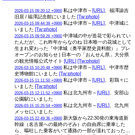
私は中津市～
[URL]
、福澤諭吉
2026-03-15 09:20:12 +0900
旧居 / 福澤記念館にいました
[Tw:photo]
私は中津市～
[URL]
、中津城に
2026-03-15 09:44:39 +0900
いました
[Tw:photo]
中津城の中が造花で彩られてい
2026-03-15 09:59:26 +0900
たんだが、これ昨年からなのね 日本唯一の花城として
生まれ変わった『中津城（奥平家歴史資料館）』プレ
オープンのお知らせ | 日本一の「おんせん県」大分県
の観光情報公式サイト
[URL]
[Tw:photo]
私は中津市～
[URL]
、中津市歴
2026-03-15 10:20:48 +0900
史博物館にいました
[Tw:photo]
私は中津市～
[URL]
、彩鶏々に
2026-03-15 11:11:50 +0900
いました
[Tw:photo]
私は北九州市～
[URL]
、安部山
2026-03-15 12:11:52 +0900
公園駅にいました
私は北九州市～
[URL]
、北九州
2026-03-15 15:25:54 +0900
メッセにいました
新大阪から22:30発の東海道新
2026-03-15 22:49:36 +0900
幹線（名古屋への最終のぞみ）の自由席に乗車した
ら、嘔吐した乗客がいて通路の一部が濡れておった…