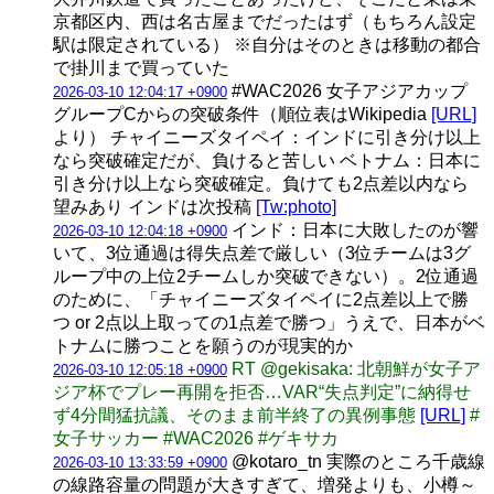
京都区内、西は名古屋までだったはず（もちろん設定
駅は限定されている） ※自分はそのときは移動の都合
で掛川まで買っていた
#WAC2026 女子アジアカップ
2026-03-10 12:04:17 +0900
グループCからの突破条件（順位表はWikipedia
[URL]
より） チャイニーズタイペイ：インドに引き分け以上
なら突破確定だが、負けると苦しい ベトナム：日本に
引き分け以上なら突破確定。負けても2点差以内なら
望みあり インドは次投稿
[Tw:photo]
インド：日本に大敗したのが響
2026-03-10 12:04:18 +0900
いて、3位通過は得失点差で厳しい（3位チームは3グ
ループ中の上位2チームしか突破できない）。2位通過
のために、「チャイニーズタイペイに2点差以上で勝
つ or 2点以上取っての1点差で勝つ」うえで、日本がベ
トナムに勝つことを願うのが現実的か
RT @gekisaka: 北朝鮮が女子ア
2026-03-10 12:05:18 +0900
ジア杯でプレー再開を拒否…VAR“失点判定”に納得せ
ず4分間猛抗議、そのまま前半終了の異例事態
[URL]
#
女子サッカー #WAC2026 #ゲキサカ
@kotaro_tn 実際のところ千歳線
2026-03-10 13:33:59 +0900
の線路容量の問題が大きすぎて、増発よりも、小樽～