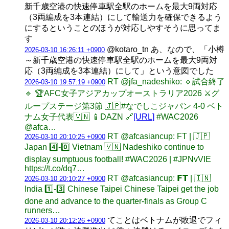
新千歳空港の快速停車駅全駅のホームを最大9両対応
（3両編成を3本連結）にして輸送力を確保できるよう
にするということのほうが対応しやすそうに思ってま
す
@kotaro_tn あ、なので、「小樽
2026-03-10 16:26:11 +0900
～新千歳空港の快速停車駅全駅のホームを最大9両対
応（3両編成を3本連結）にして」という意図でした
RT @jfa_nadeshiko: 🔹試合終了
2026-03-10 19:57:19 +0900
🔹 🏆AFC女子アジアカップオーストラリア2026 ⚔️グ
ループステージ第3節 🇯🇵#なでしこジャパン 4-0 ベト
ナム女子代表🇻🇳 📱DAZN 🔗
[URL]
#WAC2026
@afca…
RT @afcasiancup: FT | 🇯🇵
2026-03-10 20:10:25 +0900
Japan 4️⃣-0️⃣ Vietnam 🇻🇳 Nadeshiko continue to
display sumptuous football! #WAC2026 | #JPNvVIE
https://t.co/dq7…
RT @afcasiancup: 𝗙𝗧 | 🇮🇳
2026-03-10 20:10:27 +0900
India 1️⃣-3️⃣ Chinese Taipei Chinese Taipei get the job
done and advance to the quarter-finals as Group C
runners…
てことはベトナムが敗退でフィ
2026-03-10 20:12:26 +0900