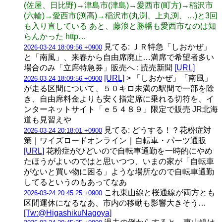
(佐屋、日比野)→津島市(津島)→愛西市(町方)→稲沢市
(六輪)→愛西市(渕高)→稲沢市(丸渕、上丸渕、…)と3回
も入り直している あと、藤浪と勝幡も愛西市なのは知
らんかった http…
見てる: ＪＲ特急「しおかぜ」
2026-03-24 18:09:56 +0900
と「南風」、来春から自由席廃止…満席で希望者多い
場合のみ「立席特急券」販売へ : 読売新聞
[URL]
[URL]
> 「しおかぜ」「南風」
2026-03-24 18:09:56 +0900
が走る区間について、５０キロ未満の駅間で一部を除
き、自由席料金よりも安く指定席に乗れる切符を、イ
ンターネットサイト「ｅ５４８９」限定で販売 JR北海
道も見習えや
見てる: どうする！？花粉症対
2026-03-24 20:18:01 +0900
策｜ワイズロードオンライン｜自転車・パーツ通販
[URL]
花粉症がひどいので自転車通勤を一時的にやめ
たほうがよいのではと思いつつ、いまの家が「自転車
がないと買い物に困る」ような場所なので自転車通勤
してるというのもあってなあ
これ東山線と桜通線が両方とも
2026-03-24 20:45:25 +0900
区間運休になるなあ、市内の移動も影響大きそう…
[Tw:@HigashikuNagoya]