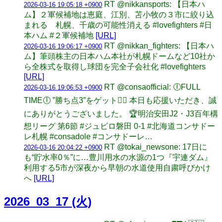
RT @nikkansports: 【日本ハ
2026-03-16 19:05:18 +0900
ム】２軍候補地は恵庭、江別、苫小牧の３市に絞り込
まれる 札幌、千歳の可能性消える #lovefighters #日
本ハム #２軍候補地
[URL]
RT @nikkan_fighters: 【日本ハ
2026-03-16 19:06:17 +0900
ム】筆頭株主の日本ハム本社が札幌ドームなど10社か
ら全株式を取得し球団を完全子会社化 #lovefighters
[URL]
RT @consaofficial: 🕕FULL
2026-03-16 19:06:53 +0900
TIME🕕 ”勝ち点3”をゲット❤️‍🔥 本日も応援いただき、誠
にありがとうございました。 🏆明治安田J2・J3百年構
想リーグ 第6節 #ジュビロ磐田 0-1 #北海道コンサドー
レ札幌 #consadole #コンサドーレ…
RT @tokai_newsone: 17日に
2026-03-16 20:04:22 +0900
も“貯水率0％”に…豊川用水の水源の1つ『宇連ダム』
利用する5市が深夜から早朝の水道使用自粛呼びかけ
へ
[URL]
2026_03_17 (火)