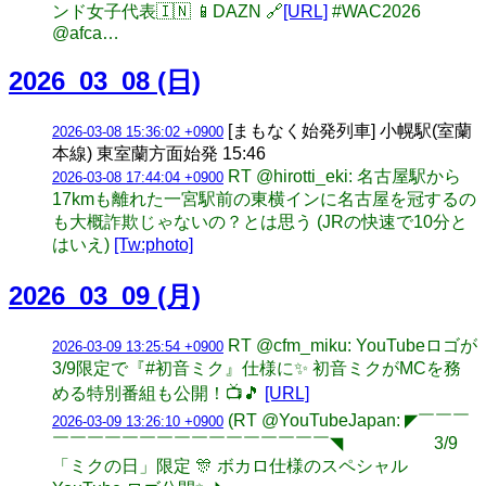
ンド女子代表🇮🇳 📱DAZN 🔗
[URL]
#WAC2026
@afca…
2026_03_08 (日)
[まもなく始発列車] 小幌駅(室蘭
2026-03-08 15:36:02 +0900
本線) 東室蘭方面始発 15:46
RT @hirotti_eki: 名古屋駅から
2026-03-08 17:44:04 +0900
17kmも離れた一宮駅前の東横インに名古屋を冠するの
も大概詐欺じゃないの？とは思う (JRの快速で10分と
はいえ)
[Tw:photo]
2026_03_09 (月)
RT @cfm_miku: YouTubeロゴが
2026-03-09 13:25:54 +0900
3/9限定で『#初音ミク』仕様に✨ 初音ミクがMCを務
める特別番組も公開！📺🎵
[URL]
(RT @YouTubeJapan: ◤￣￣￣
2026-03-09 13:26:10 +0900
￣￣￣￣￣￣￣￣￣￣￣￣￣￣￣￣◥ 3/9
「ミクの日」限定 🎊 ボカロ仕様のスペシャル