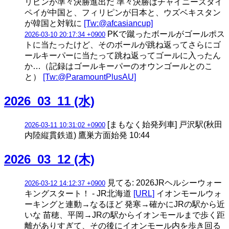
リピンが準々決勝進出だ 準々決勝はチャイニーズタイ
ペイが中国と、フィリピンが日本と、ウズベキスタン
が韓国と対戦に
[Tw:@afcasiancup]
PKで蹴ったボールがゴールポス
2026-03-10 20:17:34 +0900
トに当たったけど、そのボールが跳ね返ってさらにゴ
ールキーパーに当たって跳ね返ってゴールに入ったん
か…（記録はゴールキーパーのオウンゴールとのこ
と）
[Tw:@ParamountPlusAU]
2026_03_11 (水)
[まもなく始発列車] 戸沢駅(秋田
2026-03-11 10:31:02 +0900
内陸縦貫鉄道) 鷹巣方面始発 10:44
2026_03_12 (木)
見てる: 2026JRヘルシーウォー
2026-03-12 14:12:37 +0900
キングスタート！ - JR北海道
[URL]
イオンモールウォ
ーキングと連動→なるほど 発寒→確かにJRの駅から近
いな 苗穂、平岡→JRの駅からイオンモールまで歩く距
離がありすぎて、その後にイオンモール内を歩き回る