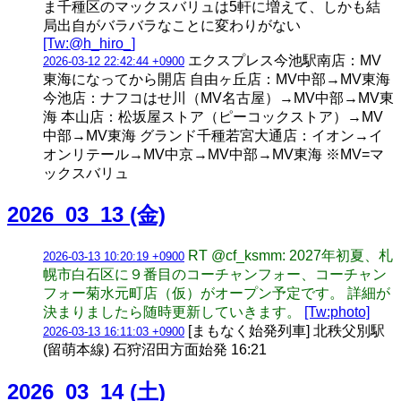
ま千種区のマックスバリュは5軒に増えて、しかも結
局出自がバラバラなことに変わりがない
[Tw:@h_hiro_]
エクスプレス今池駅南店：MV
2026-03-12 22:42:44 +0900
東海になってから開店 自由ヶ丘店：MV中部→MV東海
今池店：ナフコはせ川（MV名古屋）→MV中部→MV東
海 本山店：松坂屋ストア（ピーコックストア）→MV
中部→MV東海 グランド千種若宮大通店：イオン→イ
オンリテール→MV中京→MV中部→MV東海 ※MV=マ
ックスバリュ
2026_03_13 (金)
RT @cf_ksmm: 2027年初夏、札
2026-03-13 10:20:19 +0900
幌市白石区に９番目のコーチャンフォー、コーチャン
フォー菊水元町店（仮）がオープン予定です。 詳細が
決まりましたら随時更新していきます。
[Tw:photo]
[まもなく始発列車] 北秩父別駅
2026-03-13 16:11:03 +0900
(留萌本線) 石狩沼田方面始発 16:21
2026_03_14 (土)