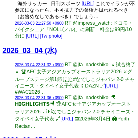
- 海外サッカー : 日刊スポーツ
[URL]
これでイランが不
参加になったら、不可抗力での棄権と扱われるべき
（お咎めなしであるべき）でしょう…
RT @impress_watch: ドコモ・
2026-03-03 21:27:50 +0900
バイクシェア「NOLL(ノル)」に刷新 料金は99円/10
分に
[URL]
[Tw:photo]
2026_03_04 (水)
RT @jfa_nadeshiko: 🔹試合終了
2026-03-04 22:31:32 +0900
🔹 🏆AFC女子アジアカップオーストラリア2026 ⚔️グ
ループステージ第1節 🇯🇵#なでしこジャパン 2-0 チャ
イニーズ・タイペイ女子代表 📱DAZN 🔗
[URL]
#WAC2026…
RT @jfa_nadeshiko: 🎥
2026-03-04 22:31:36 +0900
𝗛𝗜𝗚𝗛𝗟𝗜𝗚𝗛𝗧𝗦🎥 🏆AFC女子アジアカップオースト
ラリア2026 🇯🇵なでしこジャパン 2-0 チャイニーズ・
タイペイ女子代表 🔗
[URL]
📅2026年3月4日 🏟Perth
Rectan…