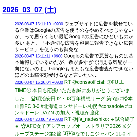
2026_03_07 (土)
ウェブサイトに広告を載せてい
2026-03-07 16:11:10 +0900
る企業はGoogleの広告を使うのをやめるべきじゃない
か、って思うくらい最近Googleの広告にひどいものが
多い あと、「不適切な広告を容易に報告できない広告
サービス」を使うのも御免な
Googleの広告で悪質なものは基
2026-03-07 16:11:11 +0900
本通報しているのだが、数が多すぎて消える気配が一
向にないのよ。Googleもまともな広告審査ができない
ほどの出稿依頼受けるなと言いたい…
RT @consaofficial: 🕕FULL
2026-03-07 16:26:04 +0900
TIME🕕 本日も応援いただき誠にありがとうございま
した。 🏆明治安田J2・J3百年構想リーグ 第5節 #松本
山雅FC 3-0 #北海道コンサドーレ札幌 #consadole #コ
ンサドーレ DAZN の加入・視聴が強化…
RT @jfa_nadeshiko: 🔹試合終了
2026-03-07 23:06:49 +0900
🔹 🏆AFC女子アジアカップオーストラリア2026 ⚔️グ
ループステージ第2節 🇯🇵#なでしこジャパン 11-0 イ