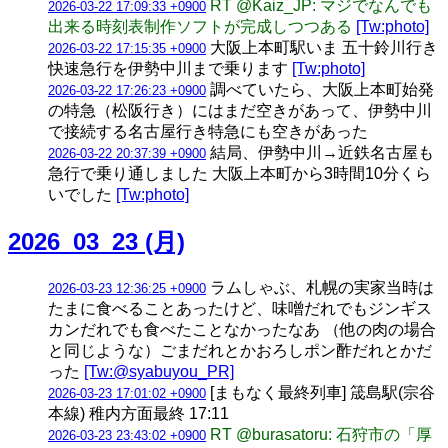
RT @Kaiz_JP: マジでなんでも
2026-03-22 17:09:33 +0900
出来る時刻表制作ソフトが完成しつつある
[Tw:photo]
大阪上本町駅いま 五十鈴川行き
2026-03-22 17:15:35 +0900
快速急行を伊勢中川まで乗ります
[Tw:photo]
調べていたら、大阪上本町始発
2026-03-22 17:26:23 +0900
の特急（松阪行き）にはまだ空きがあって、伊勢中川
で接続する名古屋行き特急にも空きがあった
結局、伊勢中川→近鉄名古屋も
2026-03-22 20:37:39 +0900
急行で乗り通しました 大阪上本町から3時間10分くら
いでした
[Tw:photo]
2026_03_23 (月)
ラムしゃぶ、札幌の実家当時は
2026-03-23 12:36:25 +0900
たまに食べることあったけど、味噌だれでもジンギス
カンだれでも食べたことなかったなあ （他の肉の場合
と同じような）ごまだれとかおろしポン酢だれとかだ
った
[Tw:@syabuyou_PR]
[まもなく最終列車] 筬島駅(宗谷
2026-03-23 17:01:02 +0900
本線) 稚内方面最終 17:11
RT @burasatoru: 石狩市の「厚
2026-03-23 23:43:02 +0900