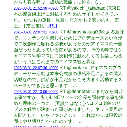
からも客を呼ぶ「成功の戦略」に迫る。(…
RT @yakichi_takahas: JR東日
2026-03-01 21:52:39 +0900
本の運賃値上げに対抗するためのサイトができてい
た。 いつもの運賃、見直しどきかも？安いのも、京
王。 | 京王電鉄
[URL]
RT @hiroshiakagi398: ある意味
2026-03-01 22:07:31 +0900
で、コンテンツを楽しむためにプロデュースという形
で二次創作に触れる必要があったのがアイマスの一側
面だったと思っている節があるので、その意味ではシ
ャニマスや学マスは二次創作に触れなくても楽しめる
という点はこれまでのアイマス観と異な…
RT @hxotaku: アイマスのプロ
2026-03-01 22:07:36 +0900
デューサー活動は本来公式側の供給不足によるの同人
活動なので、供給が不足だからこそ大きく活動するス
ペースができたと思います。…
RT @dennotai: いまだから書け
2026-03-01 22:13:06 +0900
る事ですが、私がLINEヤフーの会長を退任する事を決
めた理由の一つに、(冗談ではなく)ハロプロ楽曲のサ
ブスク解禁が決まった事がありました。ネット業界の
人間として、いちファンとして、こればかりは現役の
間にやり切りたかったのです。…