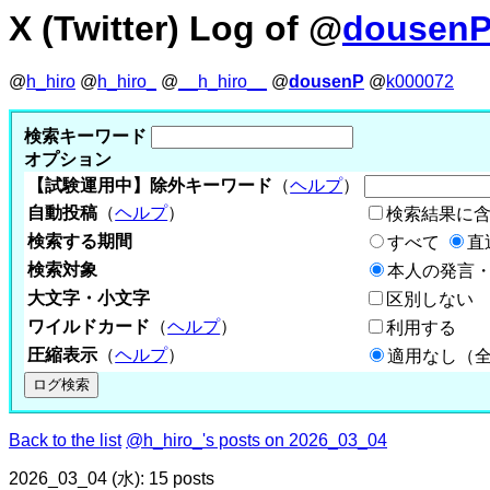
X (Twitter) Log of @
dousen
@
h_hiro
@
h_hiro_
@
__h_hiro__
@
dousenP
@
k000072
検索キーワード
オプション
【試験運用中】除外キーワード
（
ヘルプ
）
自動投稿
（
ヘルプ
）
検索結果に
検索する期間
すべて
直
検索対象
本人の発言・
大文字・小文字
区別しない
ワイルドカード
（
ヘルプ
）
利用する
圧縮表示
（
ヘルプ
）
適用なし（
Back to the list
@h_hiro_'s posts on 2026_03_04
2026_03_04 (水): 15 posts