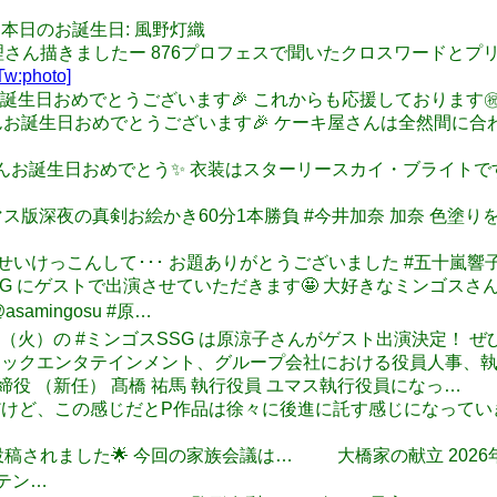
03/04 本日のお誕生日: 風野灯織
ne: 水谷絵理さん描きましたー 876プロフェスで聞いたクロスワー
Tw:photo]
 今井さんお誕生日おめでとうございます🎉 これからも応援しております㊗
: 加奈ちゃんお誕生日おめでとうございます🎉 ケーキ屋さんは全然
o: 加奈ちゃんお誕生日おめでとう✨️ 衣装はスターリースカイ・ブラ
d: #デレマス版深夜の真剣お絵かき60分1本勝負 #今井加奈 加奈
うこせんせいけっこんして･･･ お題ありがとうございました #五十嵐響
ゴスSSG にゲストで出演させていただきます🤩 大好きなミンゴスさんに会え
amingosu #原…
年3月10日（火）の #ミンゴスSSG は原涼子さんがゲスト出演決定！
ー・ミュージックエンタテインメント、グループ会社における役員人事
取締役 （新任） 髙橋 祐馬 執行役員 ユマス執行役員になっ…
的には納得だけど、この感じだとP作品は徐々に後進に託す感じにな
家族会議が投稿されました🌟 今回の家族会議は… 大橋家の献立 2
テン…