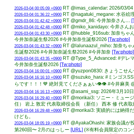
RT @imas_calendar: 2026/
2026-03-04 00:05:09 +0900
RT @nagatuki_mega
2026-03-04 01:36:22 +0900
RT @gmdr_86: 今井加奈さん…
[
2026-03-04 01:42:42 +0900
RT @miko_kanidayo:
2026-03-04 01:42:48 +0900
RT @hubble_916sub
2026-03-04 01:43:30 +0900
今井加奈誕生祭2026 #今井加奈生誕祭2026
[Tw:photo]
RT @lalunaazul_mih
2026-03-04 01:43:32 +0900
生誕祭2026 #今井加奈誕生祭2026 #今井加奈
[Tw:photo]
RT @Type_5_Advance
2026-03-04 01:43:35 +0900
今井加奈生誕祭2026
[Tw:photo]
RT @yuzpon0830: きょ
2026-03-04 16:00:01 +0900
RT @suzuko_hara: #ミン
2026-03-04 16:16:10 +0900
らです！！！💙 絶対見てくださぁぁい👁👁 #今井麻美 @as
RT @asami_ssg: 2026
2026-03-04 16:16:13 +0900
RT @morikai3: ソニ
2026-03-04 16:29:40 +0900
任） 岩上 敦宏 代表取締役会長 （新任） 西本 修 代表
RT @morikai3: 実績
2026-03-04 16:29:48 +0900
けども。
RT @AyakaOhashi: 
2026-03-04 18:05:19 +0900
第260回〜 2月のはっしー
[URL]
(※有料会員限定のコン