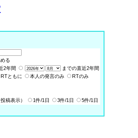
P
含める
近2年間
までの直近2年間
RTともに
本人の発言のみ
RTのみ
全投稿表示）
1件/1日
3件/1日
5件/1日