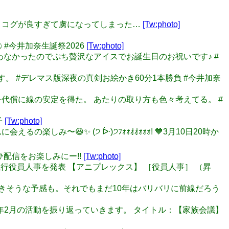
ドとプリコグが良すぎて虜になってしまった…
[Tw:photo]
️ #今井加奈生誕祭2026
[Tw:photo]
間に合わなかったのでぷち贅沢なアイスでお誕生日のお祝いです♪ #
イトです。 #デレマス版深夜の真剣お絵かき60分1本勝負 #今井加奈
 色塗りを代償に線の安定を得た。 あたりの取り方も色々考えてる。 #
子
[Tw:photo]
るの楽しみ〜😆✨ (੭ ᐕ)੭ﾌｫｫｵｵｫｫｫ! 💙3月10日20時か
 ぜひ配信をお楽しみにー!!
[Tw:photo]
、執行役員人事を発表 【アニプレックス】 ［役員人事］ （昇
っていきそうな予感も。それでもまだ10年はバリバリに前線だろう
026年2月の活動を振り返っていきます。 タイトル：【家族会議】