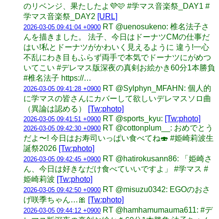
のリベンジ、果たしたよ💜🩷 #学マス音楽祭_DAY1 #
学マス音楽祭_DAY2
[URL]
RT @uenosukeno: 椎名法子さ
2026-03-05 09:41:04 +0900
んを描きました。 法子、今日はドーナツCMの仕事だ
はい!私とドーナツがかわいく見えるように 違う!一心
不乱にわき目もふらず両手で本気でドーナツにがめつ
いてこい #デレマス版深夜の真剣お絵かき60分1本勝負
#椎名法子 https://…
RT @Sylphyn_MFAHN: 個人的
2026-03-05 09:41:28 +0900
に学マスの皆さんにカバーして欲しいデレマスソロ曲
（異論は認める）
[Tw:photo]
RT @sports_kyu:
[Tw:photo]
2026-03-05 09:41:51 +0900
RT @cottonplum__: おめでとう
2026-03-05 09:42:30 +0900
だよ〜! 今日はお寿司いっぱい食べてね🍣 #姫崎莉波生
誕祭2026
[Tw:photo]
RT @hatirokusann86: 「姫崎さ
2026-03-05 09:42:45 +0900
ん、今日は好きなだけ食べていいですよ」 #学マス #
姫崎莉波
[Tw:photo]
RT @misuzu0342: EGOのおさ
2026-03-05 09:42:50 +0900
げ咲季ちゃん…🎀
[Tw:photo]
RT @hamhamumauma611: #デ
2026-03-05 09:44:12 +0900