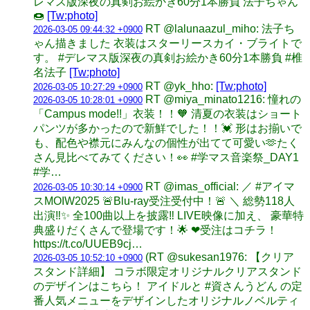
レマス版深夜の真剣お絵かき60分1本勝負 法子ちゃん
🍩
[Tw:photo]
RT @lalunaazul_miho: 法子ち
2026-03-05 09:44:32 +0900
ゃん描きました 衣装はスターリースカイ・ブライトで
す。 #デレマス版深夜の真剣お絵かき60分1本勝負 #椎
名法子
[Tw:photo]
RT @yk_hho:
[Tw:photo]
2026-03-05 10:27:29 +0900
RT @miya_minato1216: 憧れの
2026-03-05 10:28:01 +0900
「Campus mode!!」衣装！！🧡 清夏の衣装はショート
パンツが多かったので新鮮でした！！💓 形はお揃いで
も、配色や襟元にみんなの個性が出てて可愛い🫶たく
さん見比べてみてください！👀 #学マス音楽祭_DAY1
#学…
RT @imas_official: ／ #アイマ
2026-03-05 10:30:14 +0900
スMOIW2025 🚨Blu-ray受注受付中！🚨 ＼ 総勢118人
出演‼️✨ 全100曲以上を披露‼️ LIVE映像に加え、 豪華特
典盛りだくさんで登場です！🌟 ❤受注はコチラ！
https://t.co/UUEB9cj…
(RT @sukesan1976: 【クリア
2026-03-05 10:52:10 +0900
スタンド詳細】 コラボ限定オリジナルクリアスタンド
のデザインはこちら！ アイドルと #資さんうどん の定
番人気メニューをデザインしたオリジナルノベルティ