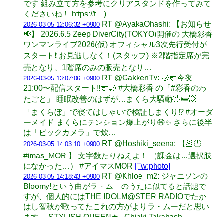
です 組み立て方を参考にクリアスタンドを作ってみて
くださいね！ https://t…)
RT @AyakaOhashi: 【お知らせ
2026-03-05 12:06:32 +0900
📢】 2026.6.5 Zeep DiverCity(TOKYO)開催の 大橋彩香
ワンマンライブ2026(仮) オフィシャル3次先行受付が
スタート❗️ お見逃しなく！(スタッフ) ※2階指定席が完
売となり、1階席のみの販売となり…
RT @GakkenTv: 🌙🎊今夜
2026-03-05 13:07:06 +0900
21:00〜配信スタート‼️🎊🌙 #大橋彩香 の「#彩香のわ
たごと」 睡眠改善のはずが…まくら大騒動🤣🛏️💥
「まくらぼ」で寝てはしゃいで検証しまくり⁉️ #オーダ
ーメイド まくらにテンション爆上がり😆✨ さらに後半
は「ビックカメラ」で炊…
RT @Hoshiki_seena: 【🥟🕛
2026-03-05 14:03:10 +0900
#imas_MOR 】 文字数たりねえよ！ （課金は…選択肢
になかった…） #アイマスMOR
[Tw:photo]
RT @Khloe_m2: ジャニソンの
2026-03-05 14:18:43 +0900
Bloomy!という曲がラ・ムーのうたに似てると話題で
すが、個人的にはTHE IDOLM@STER RADIOでたか
はし智秋が歌ってたこれの方がよりラ・ムーだと思い
ます。 STYLISH QUEEN★ - Chiaki Takahash…