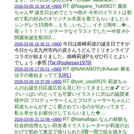
RT @Nagano_Yuki0627: 麗奈
2026-03-05 15:34:18 +0900
ちゃん💜 誕生日おめでとう〜🎂🎉 今年のイラストは初
めて私の好みのオリジナル衣装を着てもらいました☺️
シンデレラ15周年…１５…いちご… イチゴ周年…🍓…
苺ッ！！！！！ がテーマなイラストでした〜🫶笑 #小
関麗奈誕生祭202…
今日は姫崎莉波の誕生日ですが
2026-03-05 16:36:21 +0900
今日から北九州市内の資さんうどんでミリオンライブ
コラボが始まりました。姫崎莉波Pもぜひ行くとよい
でしょう ↓参照
[Tw:@sukesan1976]
RT @NAKANOYUKAwaii: 椎名
2026-03-05 17:05:51 +0900
法子の春始まってて
[URL]
RT @yuri_usui0515: 莉波ちゃ
2026-03-05 19:37:09 +0900
んのお誕生日応援広告も見に行ってきました🎀💕 ピン
クいっぱいのとっても可愛いイラストに沢山の協賛者
様🫶🏻 プロデューサーくんとプロデューサーちゃんに
莉波ちゃんがすごく愛されているのが伝わってきて、
私も幸せをお裾分けしてもらいました🍓…
RT @hamafugu: なんの経験も
2026-03-05 21:12:08 +0900
社会的信用もない田舎者イラストレーターが莉波のお
かげで初めて東京で借りられた8畳一間で絵を描きな