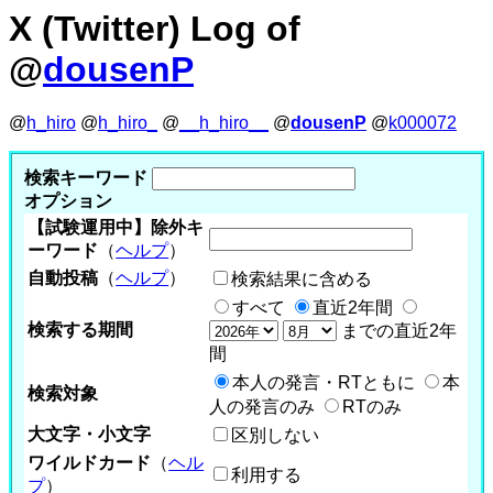
X (Twitter) Log of
@
dousenP
@
h_hiro
@
h_hiro_
@
__h_hiro__
@
dousenP
@
k000072
検索キーワード
オプション
【試験運用中】除外キ
ーワード
（
ヘルプ
）
自動投稿
（
ヘルプ
）
検索結果に含める
すべて
直近2年間
検索する期間
までの直近2年
間
本人の発言・RTともに
本
検索対象
人の発言のみ
RTのみ
大文字・小文字
区別しない
ワイルドカード
（
ヘル
利用する
プ
）