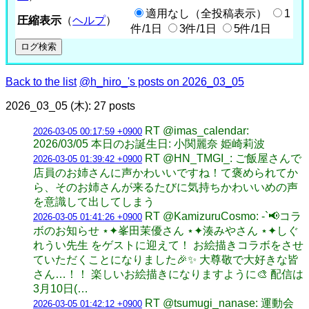
適用なし（全投稿表示）
1
圧縮表示
（
ヘルプ
）
件/1日
3件/1日
5件/1日
Back to the list
@h_hiro_'s posts on 2026_03_05
2026_03_05 (木): 27 posts
RT @imas_calendar:
2026-03-05 00:17:59 +0900
2026/03/05 本日のお誕生日: 小関麗奈 姫崎莉波
RT @HN_TMGI_: ご飯屋さんで
2026-03-05 01:39:42 +0900
店員のお姉さんに声かわいいですね！て褒められてか
ら、そのお姉さんが来るたびに気持ちかわいいめの声
を意識して出してしまう
RT @KamizuruCosmo: -`📢コラ
2026-03-05 01:41:26 +0900
ボのお知らせ ⋆✦峯田茉優さん ⋆✦湊みやさん ⋆✦しぐ
れうい先生 をゲストに迎えて！ お絵描きコラボをさせ
ていただくことになりました🎉✨ 大尊敬で大好きな皆
さん…！！ 楽しいお絵描きになりますように🎨 配信は
3月10日(…
RT @tsumugi_nanase: 運動会
2026-03-05 01:42:12 +0900