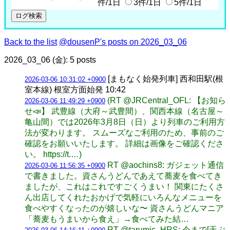
件/1日
3件/1日
5件/1日
Back to the list
@dousenP's posts on 2026_03_06
2026_03_06 (金): 5 posts
[まもなく始発列車] 西和田駅(根
2026-03-06 10:31:02 +0900
室本線) 根室方面始発 10:42
(RT @JRCentral_OFL: 【お知ら
2026-03-06 11:49:29 +0900
せ📣】 武豊線（大府～武豊間）、関西本線（名古屋～
亀山間）では2026年3月8日（日）より列車のご利用方
法が変わります。 スムーズなご利用のため、事前のご
確認をお願いいたします。 詳細は画像をご確認くださ
い。 https://t.…)
RT @aochins8: ガジェット通信
2026-03-06 11:56:35 +0900
で書きました。資さんうどんであえて蕎麦を食べてき
ましたが、これはこれですごくうまい！ 関東にたくさ
ん出店してくれたおかげで気軽にいろんなメニューを
食べやすくなったのが嬉しいな〜 資さんうどんマニア
「蕎麦もうまいから食え」→食べてみた結…
RT @tarumic_HRS: 今まで[天ぷ