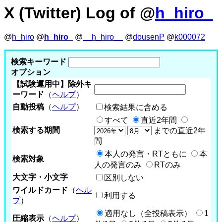
X (Twitter) Log of @
h_hiro_
@
h_hiro
@
h_hiro_
@
__h_hiro__
@
dousenP
@
k000072
検索キーワード
オプション
【試験運用中】除外キ
ーワード
（
ヘルプ
）
自動投稿
（
ヘルプ
）
検索結果に含める
すべて
直近2年間
検索する期間
までの直近2年
間
本人の発言・RTともに
本
検索対象
人の発言のみ
RTのみ
大文字・小文字
区別しない
ワイルドカード
（
ヘル
利用する
プ
）
適用なし（全投稿表示）
1
圧縮表示
（
ヘルプ
）