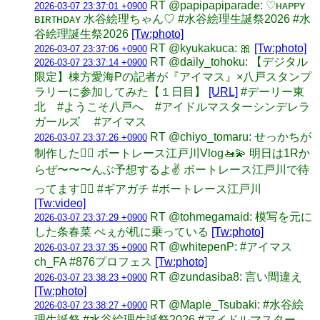
RT @papipapiparade: ♡ʜᴀᴘᴘʏ
2026-03-07 23:37:01 +0900
ʙɪʀᴛʜᴅᴀʏ 水谷絵理ちゃん♡ #水谷絵理生誕祭2026 #水
谷絵理誕生祭2026
[Tw:photo]
RT @kyukakuca: 🎀
[Tw:photo]
2026-03-07 23:37:06 +0900
RT @daily_tohoku: 【デジタル
2026-03-07 23:37:14 +0900
限定】棟方愛海Pの記者が『アイマス』×八戸スタンプ
ラリーに参加してみた【１日目】
[URL]
#デーリー東
北 #ようこそ八戸へ #アイドルマスターシンデレラ
ガールズ #アイマス
RT @chiyo_tomaru: せっかちが
2026-03-07 23:37:26 +0900
制作した🏃‍♀️ ボートレース江戸川Vlog🚤💫 明日は1Rか
らぜ〜〜〜んぶ予想するよ✌️ ボートレース江戸川で待
ってます❤️‍🔥 #ギアガチ #ボートレース江戸川
[Tw:video]
RT @tohmegamaid: 模写を元に
2026-03-07 23:37:29 +0900
した条春菜 ぺぇが机に乗っている
[Tw:photo]
RT @whitepenP: #アイマス
2026-03-07 23:37:35 +0900
ch_FA #876プロフェス
[Tw:photo]
RT @zundasiba8: 言い間違え
2026-03-07 23:38:23 +0900
[Tw:photo]
RT @Maple_Tsubaki: #水谷絵
2026-03-07 23:38:27 +0900
理生誕祭 #水谷絵理生誕祭2026 #アイドルマスター