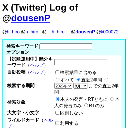
X (Twitter) Log of
@
dousenP
@
h_hiro
@
h_hiro_
@
__h_hiro__
@
dousenP
@
k000072
検索キーワード
オプション
【試験運用中】除外キ
ーワード
（
ヘルプ
）
自動投稿
（
ヘルプ
）
検索結果に含める
すべて
直近2年間
検索する期間
までの直近2年
間
本人の発言・RTともに
本
検索対象
人の発言のみ
RTのみ
大文字・小文字
区別しない
ワイルドカード
（
ヘル
利用する
プ
）