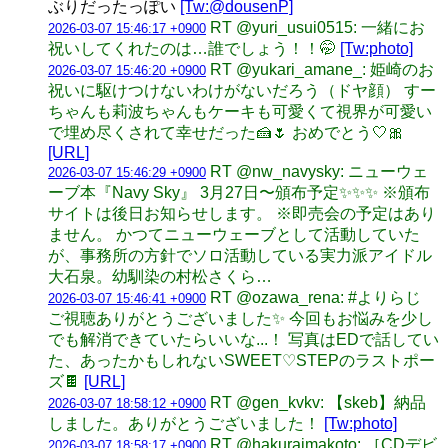
ぶりだったっぽい
[Tw:@dousenP]
RT @yuri_usui0515: 一緒にお
2026-03-07 15:46:17 +0900
祝いしてくれたのは…誰でしょう！！🤭
[Tw:photo]
RT @yukari_amane_: 姫崎のお
2026-03-07 15:46:20 +0900
祝いに駆けつけないわけがないだろう（ドヤ顔） すー
ちゃんも莉波ちゃんもケーキも可愛くて視界が可愛い
で埋め尽くされて幸せだった🍰🌷 おめでとう🤍🎀
[URL]
RT @nw_navysky: ニューウェ
2026-03-07 15:46:29 +0900
ーブ本『Navy Sky』 3月27日〜頒布予定✨✨✨ ※頒布
サイトは後日お知らせします。 ※即売会の予定はあり
ません。 かつてニューウェーブとして活動していた
が、事務所の方針でソロ活動している実力派アイドル
大石泉。幼馴染の村松さくら…
RT @ozawa_rena: #よりらじ
2026-03-07 15:46:41 +0900
ご視聴ありがとうございました✨ 今回もお悩みを少し
でも解消できていたらいいな...！ 写真はEDで話してい
た、あったかもしれないSWEET♡STEPのラストポー
ズ🍫
[URL]
RT @gen_kvkv: 【skeb】納品
2026-03-07 18:58:12 +0900
しました。ありがとうございました！
[Tw:photo]
RT @hakuraimakoto: ［CDデビ
2026-03-07 18:58:17 +0900