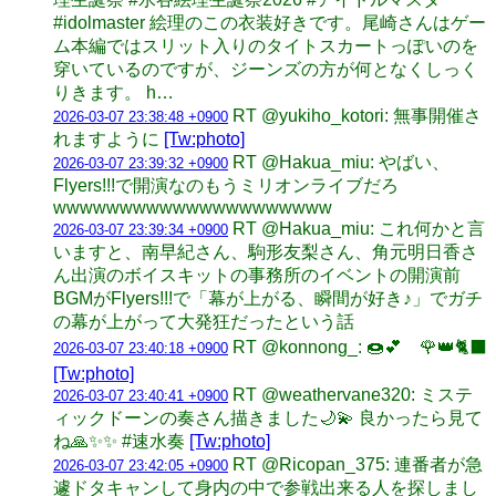
#idolmaster 絵理のこの衣装好きです。尾崎さんはゲー
ム本編ではスリット入りのタイトスカートっぽいのを
穿いているのですが、ジーンズの方が何となくしっく
りきます。 h…
RT @yukiho_kotori: 無事開催さ
2026-03-07 23:38:48 +0900
れますように
[Tw:photo]
RT @Hakua_miu: やばい、
2026-03-07 23:39:32 +0900
Flyers!!!で開演なのもうミリオンライブだろ
wwwwwwwwwwwwwwwwwwwww
RT @Hakua_miu: これ何かと言
2026-03-07 23:39:34 +0900
いますと、南早紀さん、駒形友梨さん、角元明日香さ
ん出演のボイスキットの事務所のイベントの開演前
BGMがFlyers!!!で「幕が上がる、瞬間が好き♪」でガチ
の幕が上がって大発狂だったという話
RT @konnong_: 🍩💕 🌹👑🐈‍⬛
2026-03-07 23:40:18 +0900
[Tw:photo]
RT @weathervane320: ミステ
2026-03-07 23:40:41 +0900
ィックドーンの奏さん描きました🌙💫 良かったら見て
ね🙏✨✨ #速水奏
[Tw:photo]
RT @Ricopan_375: 連番者が急
2026-03-07 23:42:05 +0900
遽ドタキャンして身内の中で参戦出来る人を探しまし