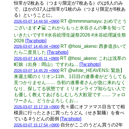
恒常が2枚ある（つまり限定が7枚ある）のは6人のみ
で、ほかの17人は恒常が1枚のみ（つまり限定が8枚あ
る）ということに。
RT @mmmmamayu: おめでとう
2026-03-07 14:44:50 +0900
ございます🎵💻 これからもっと水谷さんの事を知って
いきたいです‼️ #水谷絵理生誕祭2026 #水谷絵理誕生祭
2026
[Tw:photo]
RT @hosi_akeno: 西参道歩いて
2026-03-07 14:45:04 +0900
たら二度見した
[Tw:photo]
RT @hosi_akeno: これは浅草の
2026-03-07 14:45:11 +0900
町娘（出身：岡山）ですわね…
[Tw:photo]
RT @white_HEAVENS: 緊急】
2026-03-07 14:45:20 +0900
来週土曜のミリオン11th、1日目の連番者がどうしても
見つかりません…… 当初の連番者さんが急に来れなく
なり、探してる状態です ミリオンライブ知らない人で
も優しく教えてあげるしむしろ大歓迎です…… フォロ
ワーさん、どうかよろしくお…
先々週にオファマス目当てで相
2026-03-07 15:17:19 +0900
模原に行ったときに買ったうどん（せき製麺）を食べ
ている #うどんの面倒
[Tw:photo]
自分がここのうどん買うの2年
2026-03-07 15:17:54 +0900