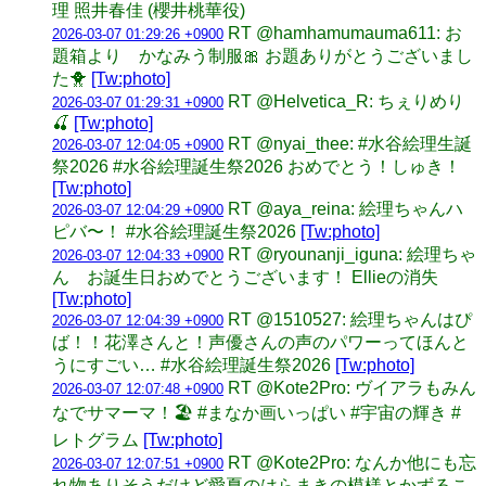
理 照井春佳 (櫻井桃華役)
RT @hamhamumauma611: お
2026-03-07 01:29:26 +0900
題箱より かなみう制服🎀 お題ありがとうございまし
た🐥
[Tw:photo]
RT @Helvetica_R: ちぇりめり
2026-03-07 01:29:31 +0900
🍒
[Tw:photo]
RT @nyai_thee: #水谷絵理生誕
2026-03-07 12:04:05 +0900
祭2026 #水谷絵理誕生祭2026 おめでとう！しゅき！
[Tw:photo]
RT @aya_reina: 絵理ちゃんハ
2026-03-07 12:04:29 +0900
ピバ〜！ #水谷絵理誕生祭2026
[Tw:photo]
RT @ryounanji_iguna: 絵理ちゃ
2026-03-07 12:04:33 +0900
ん お誕生日おめでとうございます！ Ellieの消失
[Tw:photo]
RT @1510527: 絵理ちゃんはぴ
2026-03-07 12:04:39 +0900
ば！！花澤さんと！声優さんの声のパワーってほんと
うにすごい… #水谷絵理誕生祭2026
[Tw:photo]
RT @Kote2Pro: ヴイアラもみん
2026-03-07 12:07:48 +0900
なでサマーマ！🏖 #まなか画いっぱい #宇宙の輝き #
レトグラム
[Tw:photo]
RT @Kote2Pro: なんか他にも忘
2026-03-07 12:07:51 +0900
れ物ありそうだけど愛夏のはらまきの模様とかずるこ