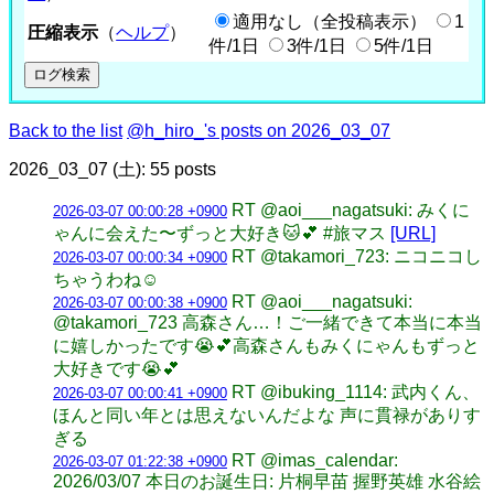
適用なし（全投稿表示）
1
圧縮表示
（
ヘルプ
）
件/1日
3件/1日
5件/1日
Back to the list
@h_hiro_'s posts on 2026_03_07
2026_03_07 (土): 55 posts
RT @aoi___nagatsuki: みくに
2026-03-07 00:00:28 +0900
ゃんに会えた〜ずっと大好き🐱💕 #旅マス
[URL]
RT @takamori_723: ニコニコし
2026-03-07 00:00:34 +0900
ちゃうわね☺️
RT @aoi___nagatsuki:
2026-03-07 00:00:38 +0900
@takamori_723 高森さん…！ご一緒できて本当に本当
に嬉しかったです😭💕高森さんもみくにゃんもずっと
大好きです😭💕
RT @ibuking_1114: 武内くん、
2026-03-07 00:00:41 +0900
ほんと同い年とは思えないんだよな 声に貫禄がありす
ぎる
RT @imas_calendar:
2026-03-07 01:22:38 +0900
2026/03/07 本日のお誕生日: 片桐早苗 握野英雄 水谷絵