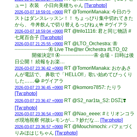
ュー］衣装 小日向美穂ちゃん
[Tw:photo]
RT @TomoriManaka: 今日のラ
2026-03-07 18:59:01 +0900
ストはダンスレッスン！！ ちょっぴり集中切れてきた
から、 牛丼飲んで切り替えるっぴねぇ🤟 #ヴイアラ
RT @trilo1116: 君と同じ物語 #
2026-03-07 18:59:04 +0900
七尾百合子
[Tw:photo]
RT @LTO_Orchestra: 🦋
2026-03-07 21:25:55 +0900
┈┈┈┈┈┈┈┈┈┈┈🦋 Live The@ter Orchestra #LTO_02
開催決定!! 🦋┈┈┈┈┈┈┈┈┈┈┈🦋 会場・日時は後
日公開！ 続報をお楽…
RT @TomoriManaka: おかあさ
2026-03-07 23:36:42 +0900
んが電話で、 鼻歌で「HELLO!!」歌い始めてびっくり
した……😂 #ヴイアラ
RT @komoro7857: たりラ
2026-03-07 23:36:45 +0900
[Tw:photo]
RT @S2_nar1ta_S2: DS㌠❣️
2026-03-07 23:36:47 +0900
[Tw:photo]
RT @Nao_eeee: #ミリオンコラ
2026-03-07 23:36:54 +0900
ボ現地視察 何故レモンが…？妙だな…
[Tw:photo]
RT @Mouchimochi: パフェづく
2026-03-07 23:36:57 +0900
りみほはじちゃん
[Tw:photo]