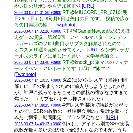
やレ氏のリボンやら追加修正ｯｽ
[URL]
RT @MIUCORD_PR_0710: 明
2026-03-07 14:01:39 +0900
日3/8（日）は #毎月8日は矢口の日 です。 投稿で広が
る矢口美羽の輪！
[Tw:photo]
RT @4GamerNews: 結のほえほ
2026-03-07 14:02:16 +0900
えゲーム演説：第260回「アイドルマスターシンデレ
ラガールズのソロ1曲目がサブスク解禁されたので，
オススメ10選を紹介させてくれ」
[URL]
シンデレラガ
ールズのライブに足しげく通い，大学卒業論文…
RT @knock_p: 旅マスのフィナ
2026-03-07 14:03:48 +0900
ーレイベントのレポートです（1/3） #旅マス
[Tw:photo]
3/22(日)のシンステ（※神戸開
2026-03-07 14:10:35 +0900
催）に、Pの集まりのために前入りしようとしたのだ
が、神戸に残ってるそこそこの価格の宿がなさすぎて
焦った… （カプセルホテル押さえられた）
#デレステ 某所で話題が挙がっ
2026-03-07 14:39:15 +0900
たので、SSRの枚数の「登場機会別の」集計を取って
みた（恒常、期間限定、ブラン限定など）
[URL]
例えば、アイドル別でSSR実装
2026-03-07 14:43:17 +0900
総数が最も多いのは9枚（全23人）なのですが、うち