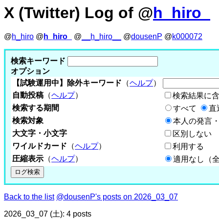
X (Twitter) Log of @
h_hiro_
@
h_hiro
@
h_hiro_
@
__h_hiro__
@
dousenP
@
k000072
検索キーワード
オプション
【試験運用中】除外キーワード
（
ヘルプ
）
自動投稿
（
ヘルプ
）
検索結果に
検索する期間
すべて
直
検索対象
本人の発言・
大文字・小文字
区別しない
ワイルドカード
（
ヘルプ
）
利用する
圧縮表示
（
ヘルプ
）
適用なし（
Back to the list
@dousenP's posts on 2026_03_07
2026_03_07 (土): 4 posts