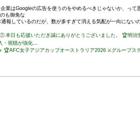
業はGoogleの広告を使うのをやめるべきじゃないか、って思
のも御免な
基本通報しているのだが、数が多すぎて消える気配が一向にないの
FULL TIME🕕 本日も応援いただき誠にありがとうございました。 🏆
の加入・視聴が強化…
試合終了🔹 🏆AFC女子アジアカップオーストラリア2026 ⚔️グループ