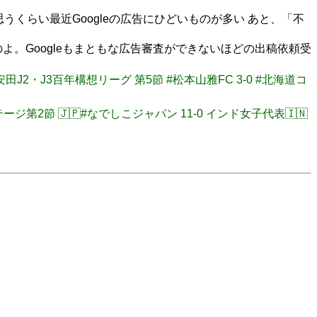
うくらい最近Googleの広告にひどいものが多い あと、「不
よ。Googleもまともな広告審査ができないほどの出稿依頼受
明治安田J2・J3百年構想リーグ 第5節 #松本山雅FC 3-0 #北海道コ
ステージ第2節 🇯🇵#なでしこジャパン 11-0 インド女子代表🇮🇳