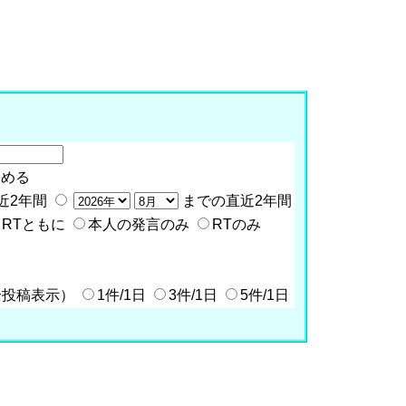
含める
近2年間
までの直近2年間
RTともに
本人の発言のみ
RTのみ
全投稿表示）
1件/1日
3件/1日
5件/1日