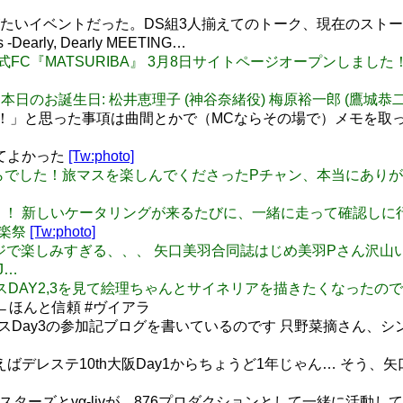
: 本当ありがたいイベントだった。DS組3人揃えてのトーク、現在
arly, Dearly MEETING…
恵理子 公式FC『MATSURIBA』 3月8日サイトページオープンしました
6/03/08 本日のお誕生日: 松井恵理子 (神谷奈緒役) 梅原裕一郎 (鷹城恭
！」と思った事項は曲間とかで（MCならその場で）メモを取
けてよかった
[Tw:photo]
 本日はこちらでした！旅マスを楽しんでくださったPチャン、本当に
 あおちゃん！！ 新しいケータリングが来るたびに、一緒に走って確
音楽祭
[Tw:photo]
ンステマジで楽しみすぎる、、、 矢口美羽合同誌はじめ美羽Pさん沢
J…
プロフェスDAY2,3を見て絵理ちゃんとサイネリアを描きたくなったの
←ほんと信頼 #ヴイアラ
ェスDay3の参加記ブログを書いているのです 只野菜摘さん、
ばデレステ10th大阪Day1からちょうど1年じゃん… そう、矢
 ディアリースターズとvα-livが、876プロダクションとして一緒に