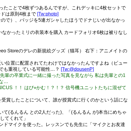
だったことで4枚ずつあるんですが、これデッキに4枚セットで
ードは原則4枚まで
[Tw:photo]
なので）、バッジを5連ガシャしたほうでドナじいが出なかっ
いなかったミリの衣装本を購入 カードフォリオ6枚は被りなし
 Storeのデレの新規絵グッズ（猫耳） 右下：アニメイトの
は近い位置に配置されてたわけではなかったんですよね（ビュー
 でも重視している可能性…？
[Tw:@dousenP]
本田未央先輩の卒業式に一緒に撮った写真を見ながら 私は先輩との1
な…
#UNICUS ！！ はぴ⭐︎かむ！？！？ 信号機ユニットたちに混ぜて
賞」を受賞したことについて、誰が授賞式に行くのかという話にな
ついて(るんるん との2人だった)、「(るんるん が)本当にめちゃ
してくれて」
めてスタンドマイクを使った。レッスンでも先生に「マイクとお友達