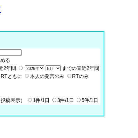
P
含める
近2年間
までの直近2年間
RTともに
本人の発言のみ
RTのみ
全投稿表示）
1件/1日
3件/1日
5件/1日