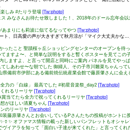
…
MVも楽しみ #たりラ登場
[Tw:photo]
#876プロフェス みなさんお待たせ致しました！、2018年のドー
お母さんがあまりにも莉波に似てるなってやつ
[Tw:photo]
読劇パート、日高愛の声が大きすぎて秋月涼が「マイク大丈夫かな
 ちょっと嬉しかったこと 聖蹟桜ヶ丘ショッピングセンターのオープ
いてますよ〜、と簡単な説明をすると暫くポスターを見てこの
 あるのでご案内しますよ、と言って開店と同時にご案内 パネルを見
れてしあわせ〜な朝でした 御婦人、その子市川雛菜ちゃんって
a: この岡山県備前市伊部にある備前焼伝統産業会館で藤原肇さんに
花岩さんの全力の「白線」 最高でした #初星音楽祭_day2
[Tw:photo]
エハースくれるリーリヤ
[Tw:photo]
 1番くじでA賞当てたら全力で祝ってくれるリーリヤ
[Tw:photo]
コーデの感想がほしい清夏ちゃん
[Tw:photo]
レンタインのリーリヤ
[Tw:photo]
ga: 浅草の和装藤原肇さんとお会いしているPさんたちの投稿がホ
✨🏺✨ オファマス情報の載った新しいパンフレットもオシャ
76プロフェスでヴイアラを知って「面白い子達が来てくれた」と言っ