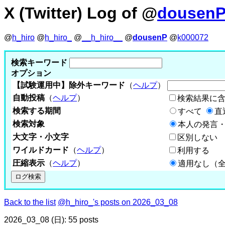
X (Twitter) Log of @
dousen
@
h_hiro
@
h_hiro_
@
__h_hiro__
@
dousenP
@
k000072
検索キーワード
オプション
【試験運用中】除外キーワード
（
ヘルプ
）
自動投稿
（
ヘルプ
）
検索結果に
検索する期間
すべて
直
検索対象
本人の発言・
大文字・小文字
区別しない
ワイルドカード
（
ヘルプ
）
利用する
圧縮表示
（
ヘルプ
）
適用なし（
Back to the list
@h_hiro_'s posts on 2026_03_08
2026_03_08 (日): 55 posts