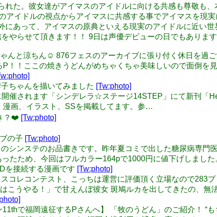
えられた。彼女達がアイマスのアイドルに向ける共感も尊敬も、
イアラは現実のアイドルの視点からアイマスに共感する事でアイマス
外にあって、アイマスの原典といえる現実のアイドルに近い世
日、生配信をやらせて頂きます！！ 9日は声優デビューの日でもあります
g: レトラちゃんと涼ちん☺️ 876フェスのアーカイブに張り付く休
1thで小倉来るP！！ここの焼きうどんがめちゃくちゃ美味しいので
Tw:photo]
は五十嵐響子ちゃんを描いてみました
[Tw:photo]
月22日に開催されます「シンデレラ☆ステージ14STEP」にて新刊「Head
、漫画、イラスト、SSを掲載してます。参…
き？❤️
[Tw:photo]
のモブの子
[Tw:photo]
2に開催されるのシンステのお品書きです。昨年夏コミで出した糖尿病
ったため、今回はフルカラー164pで1000円に値下げしました
PCにSSDを接続する漫画です
[Tw:photo]
 オリジナルキャスコレコンテスト、こっちは運営に評価頂く立場なの
はこうやる！」で甘えんぼ彼女 斑鳩ルカを出してきたの、無
photo]
y: 【ミリオン11thで福岡遠征するPさんへ】 「牧のうどん」のご紹介