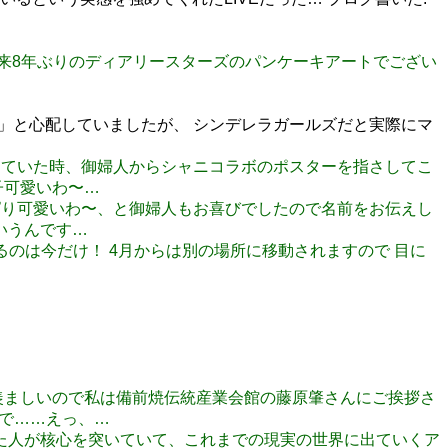
ル忘年会以来8年ぶりのディアリースターズのパンケーキアートでござい
…」と心配していましたが、 シンデレラガールズだと実際にマ
ンを待っていた時、御婦人からシャニコラボのポスターを指さしてこ
子可愛いわ〜…
てやっぱり可愛いわ〜、と御婦人もお喜びでしたので名前をお伝えし
いうんです…
会えるのは今だけ！ 4月からは別の場所に移動されますので 目に
ントに羨ましいので私は備前焼伝統産業会館の藤原肇さんにご挨拶さ
レで……えっ、…
てくれた人が核心を突いていて、これまでの現実の世界に出ていくア