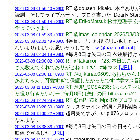
RT @dousen_kikaku
2026-03-08 01:56:40 +0900
読劇、そしてライブパート… ブログ書いた: Dearly Stars -De
RT @ErikoMatsui: 松井
2026-03-08 01:59:14 +0900
作っていきま…
RT @imas_calendar: 202
2026-03-08 01:59:33 +0900
4番目、「これ後で思い返したい
2026-03-08 02:01:49 +0900
ないよりはよいと思いそうしてる
[Tw:@pazu_official]
#毎月8日は矢口の日 衣装展行
2026-03-08 02:04:19 +0900
RT @takamori_723:
2026-03-08 02:06:02 +0900
さん教えてくれてありがとね！！🫶 #旅マス
[URL]
RT @ojikanao0809:
2026-03-08 02:06:11 +0900
あおちゃん、可愛すぎて保護したかったです #学マス
RT @JP_SOSA236: シ
2026-03-08 11:13:17 +0900
た撮り行きたいなー #毎月8日は矢口の日 https://t.co/Z5f
RT @mP_72k_Mp: 876
2026-03-08 12:24:28 +0900
クリスタライン 作詞：只野菜摘 
2026-03-08 13:28:50 +0900
超唐突ですが、いま876プロフ
2026-03-08 13:30:22 +0900
なんよな…
#毎月8日は矢口の日 今日そういえ
2026-03-08 13:38:36 +0900
映像で登場した
[URL]
RT @dousen_kikaku:
2026-03-08 14:11:12 +0900