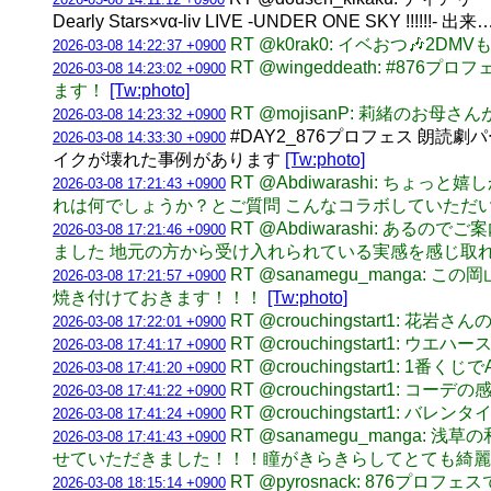
Dearly Stars×vα-liv LIVE -UNDER ONE SKY !!!!!!- 出来
RT @k0rak0: イベおつ🎶2D
2026-03-08 14:22:37 +0900
RT @wingeddeath: 
2026-03-08 14:23:02 +0900
ます！
[Tw:photo]
RT @mojisanP: 莉緒の
2026-03-08 14:23:32 +0900
#DAY2_876プロフェス 朗
2026-03-08 14:33:30 +0900
イクが壊れた事例があります
[Tw:photo]
RT @Abdiwarashi:
2026-03-08 17:21:43 +0900
れは何でしょうか？とご質問 こんなコラボしていただ
RT @Abdiwarashi:
2026-03-08 17:21:46 +0900
ました 地元の方から受け入れられている実感を感じ取
RT @sanamegu_mang
2026-03-08 17:21:57 +0900
焼き付けておきます！！！
[Tw:photo]
RT @crouchingstart1: 
2026-03-08 17:22:01 +0900
RT @crouchingstart1: ウ
2026-03-08 17:41:17 +0900
RT @crouchingstart1:
2026-03-08 17:41:20 +0900
RT @crouchingstart1: 
2026-03-08 17:41:22 +0900
RT @crouchingstart1: バ
2026-03-08 17:41:24 +0900
RT @sanamegu_man
2026-03-08 17:41:43 +0900
せていただきました！！！瞳がきらきらしてとても綺麗
RT @pyrosnack: 8
2026-03-08 18:15:14 +0900