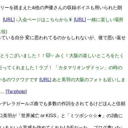
のストーリーを踏まえた&他の声優さんの収録ボイスも用いられた朗
！
[URL]
↓入会ページはこちらから🎇
[URL]
一緒に楽しい場所
二役)
っている自分 変に思われてるのかもしれないが、後で思い返せ
ありがとうございました！！🐱✨ みく！大阪の楽しいところをたく
認しに行ってくれました！ラブ！ 「カタマリオンザドゥン」の時の
山いるのワクワクです
[URL]
あと美羽の大阪のフォトも近いしま
で…
[Tw:photo]
シンデレラガールズ曲でも多数の作詞をされてるけどほんと信頼
口美羽が「世界滅亡 or KISS」と「ミツボシ☆☆★」の2曲に
活動しているという実感を強めてくれたLIVEだった… ブログ書いた: