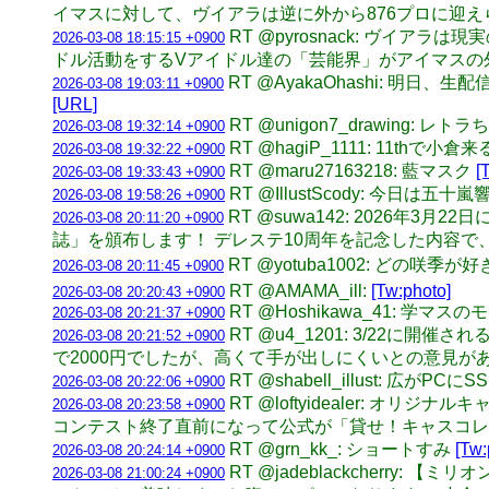
イマスに対して、ヴイアラは逆に外から876プロに迎
RT @pyrosnack: ヴ
2026-03-08 18:15:15 +0900
ドル活動をするVアイドル達の「芸能界」がアイマスの
RT @AyakaOhashi: 明
2026-03-08 19:03:11 +0900
[URL]
RT @unigon7_drawin
2026-03-08 19:32:14 +0900
RT @hagiP_1111: 1
2026-03-08 19:32:22 +0900
RT @maru27163218: 藍マスク
[
2026-03-08 19:33:43 +0900
RT @IllustScody: 今日
2026-03-08 19:58:26 +0900
RT @suwa142: 2026年3
2026-03-08 20:11:20 +0900
誌」を頒布します！ デレステ10周年を記念した内容で
RT @yotuba1002: どの咲季が好
2026-03-08 20:11:45 +0900
RT @AMAMA_ill:
[Tw:photo]
2026-03-08 20:20:43 +0900
RT @Hoshikawa_41: 学マス
2026-03-08 20:21:37 +0900
RT @u4_1201: 3/2
2026-03-08 20:21:52 +0900
で2000円でしたが、高くて手が出しにくいとの意見があ
RT @shabell_illust: 広が
2026-03-08 20:22:06 +0900
RT @loftyidealer:
2026-03-08 20:23:58 +0900
コンテスト終了直前になって公式が「貸せ！キャスコレ
RT @grn_kk_: ショートすみ
[Tw:
2026-03-08 20:24:14 +0900
RT @jadeblackcherr
2026-03-08 21:00:24 +0900