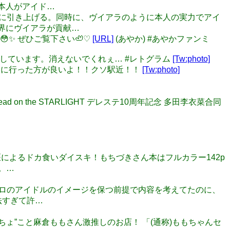
本人がアイド…
を現実に引き上げる。同時に、ヴイアラのように本人の実力でアイ
界にヴイアラが貢献…
😳✨ ぜひご覧下さい🦥♡
[URL]
(あやか) #あやかファンミ
日を過ごしています。消えないでくれぇ… #レトグラム
[Tw:photo]
面倒を見に行った方が良いよ！！クソ駅近！！
[Tw:photo]
 on the STARLIGHT デレステ10周年記念 多田李衣菜合同
専門医によるドカ食いダイスキ！もちづきさん本はフルカラー142p
。…
で283プロのアイドルのイメージを保つ前提で内容を考えてたのに、
法すぎて許…
！ “もちょ”こと麻倉ももさん激推しのお店！ 「(通称)ももちゃんセ