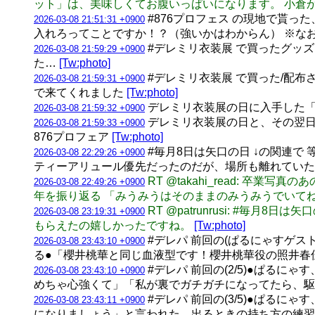
ット」は、美味しくてお腹いっぱいになります。 小倉
#876プロフェス の現地で貰っ
2026-03-08 21:51:31 +0900
入れろってことですか！？（強いかはわからん） ※な
#デレミリ衣装展 で買ったグッ
2026-03-08 21:59:29 +0900
た…
[Tw:photo]
#デレミリ衣装展 で買った/配
2026-03-08 21:59:31 +0900
で来てくれました
[Tw:photo]
デレミリ衣装展の日に入手した
2026-03-08 21:59:32 +0900
デレミリ衣装展の日と、その翌日に
2026-03-08 21:59:33 +0900
876プロフェア
[Tw:photo]
#毎月8日は矢口の日 ↓の関連
2026-03-08 22:29:26 +0900
ティーアリュール優先だったのだが、場所も離れていた
RT @takahi_read: 
2026-03-08 22:49:26 +0900
年を振り返る 「みうみうはそのままのみうみうでいてね
RT @patrunrusi: #毎
2026-03-08 23:19:31 +0900
もらえたの嬉しかったですね。
[Tw:photo]
#デレパ 前回の(ぱるにゃすゲス
2026-03-08 23:43:10 +0900
る●「櫻井桃華と同じ血液型です！櫻井桃華役の照井春
#デレパ 前回の(2/5)●ぱるにゃ
2026-03-08 23:43:10 +0900
めちゃ心強くて」「私が裏でガチガチになってたら、駆
#デレパ 前回の(3/5)●ぱるに
2026-03-08 23:43:11 +0900
になりましょう」と言われた。出るときの持ち方の練習