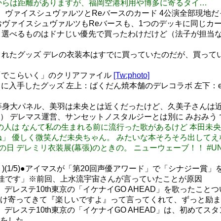
からは距離がありますが、福岡空港利用や博多に寄るタイ…
た、ヴァイスシュヴァルツとReバースのカード 4公演全部現地
おヴァイスシュヴァルツもReバースも、1つのデッキに同じカ
ズ 選べるものはドナじい優先で買ったわけだけど（法子が担当
布されたグッズ デレの衣装本はすでに買っていたのだが、買って
「でこらいく」のクリアファイル
[Tw:photo]
入手したグッズ 左上：ばくだん焼本舗のデレコラボ 左下：eeo
で 等身大パネル、美羽は未央とは近くだったけど、久美子さん
） デレマス運営、サンセットノスタルジーとは別に みおみう
卒業写真のあの人は なんて私の生まれる前に流行った歌があるけど 
」 優しく微笑んだ未央ちゃん。 みたいな本そろそろ出してえ
月8日は矢口の日 デレミリ衣装展(幕張)のときの。 ニューウェーブ！！ 
ト)(1/5)●アイマスが「第20回声優アワード」で「シナジー
佳です」※前回、上水流宇宙さんが言っていたことが原因
す、デレステ10th東京の「イケナイGO AHEAD」を歌ったこと
け寄ってきて『楽しいですよ』って言ってくれて、ずっと励ま
ゃす、デレステ10th東京の「イケナイGO AHEAD」は、初
をした