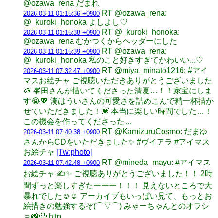
@ozawa_rena だまれ
RT @ozawa_rena:
2026-03-11 01:15:36 +0900
@_kuroki_honoka よしよし♡
RT @_kuroki_honoka:
2026-03-11 01:15:38 +0900
@ozawa_rena むかつくからヘッダーにした
RT @ozawa_rena:
2026-03-11 01:15:39 +0900
@_kuroki_honoka 私のこと好きすぎてかわいい...♡
RT @miya_minato1216: #アイ
2026-03-11 07:32:47 +0900
マスお絵チャ ご視聴いただきありがとうございました
🎨 峯田さんが描いてくださった清夏…！！家宝にしま
す😭💖 湊はういさんの可愛さを詰めこんで精一杯描か
せていただきました！💓 本当に楽しい時間でした…！
この機会を作ってくださった…
RT @KamizuruCosmo: だまゆ
2026-03-11 07:40:38 +0900
さんからCDをいただきました✨ #ヴイアラ #アイマス
お絵チャ
[Tw:photo]
RT @mineda_mayu: #アイマス
2026-03-11 07:42:48 +0900
お絵チャ ✍️✨ ご視聴ありがとうございました！！ 2時
間ずっと楽しすぎたーーー！！！ 見えないところで大
暴れでした☺️☺️ アーカイブもいっぱい見て、もっとお
絵描きの勉強するぞ(⌒▽⌒) みゃーちゃんとのオフシ
ョ📸😉 http…