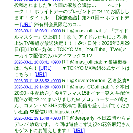
投稿されました🌟 今回の家族会議は… へごトー
ーク！！ ホワイトデーのプレゼントについてお話しし
ます！ タイトル：【家族会議】第261回〜 ホワイトデ
ー
[URL]
(※有料会員限定のコ…
RT @imas_official: ／ 『アイド
2026-03-11 18:03:31 +0900
ルマスター』史上初！！㊗ ＼ アイドルたちによる 地
上波TV番組が放送決定！！！🎉✨ 日付：2026年3月29
日(日)18:00~ 媒体：TOKYO MX、YouTube、TVer(ア
ーカイブ配信のみ) #アイマックスTV…
RT @imas_official: ▼番組概要
2026-03-11 18:03:41 +0900
はこちら！
[URL]
▼TOKYO MX番組公式サイトは
こちら！
[URL]
RT @KuvoreGordon: 乙倉悠貴‼️
2026-03-11 18:38:52 +0900
RT @imas_CGofficial: ＼🎉本日
2026-03-11 19:14:20 +0900
20:00~ 生配信🎉／ 💎#デレマス15thイヤー突入 生配信
配信が近づいてまいりました✉ プロデューサーの皆さ
ん、コメントやSNSの投稿で 配信を盛り上げてくださ
いね🎀 💙配信URL https://t.co/V…
RT @dereparty: 本日22時から #
2026-03-11 19:16:48 +0900
デレパ 放送です。 今回は遊佐こずえ役の花谷麻妃さん
をゲストにお迎えします！
[URL]