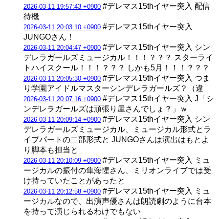
#デレマス15thイヤー突入 配信
2026-03-11 19:57:43 +0900
待機
#デレマス15thイヤー突入
2026-03-11 20:03:10 +0900
JUNGOさん！
#デレマス15thイヤー突入 シン
2026-03-11 20:04:47 +0900
デレラガールズミュージカル！！！？？？ スターライ
トハイスクール！！！？？？ しかも5月！！！？？？
#デレマス15thイヤー突入 つま
2026-03-11 20:05:30 +0900
り学園アイドルマスターシンデレラガールズ？（違
#デレマス15thイヤー突入 J「シ
2026-03-11 20:07:16 +0900
ンデレラガールズは頑張り屋さんでしょ？」ｗ
#デレマス15thイヤー突入 シン
2026-03-11 20:09:14 +0900
デレラガールズミュージカル、ミュージカル形式とラ
イブパートの二部形式と JUNGOさんは演出はもとよ
り脚本も担当と
#デレマス15thイヤー突入 ミュ
2026-03-11 20:10:09 +0900
ージカルの振付の隼海惺さん、ミリオンライブでは受
け持っていたことがあったと
#デレマス15thイヤー突入 ミュ
2026-03-11 20:12:58 +0900
ージカルなので、出演声優さんは朗読劇のように台本
を持って演じられるわけでもない