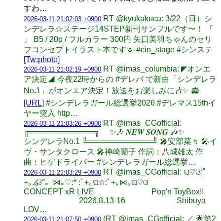
すわ…
RT @kyukakuca: 3/22（日）シ
2026-03-11 21:02:03 +0900
ンデレラ☆ステージ14STEP新刊サンプルです〜！ 「
」 B5 / 20p / フルカラー 300円 矢口美羽ちゃんのセリ
フコンセプトイラスト本です🌷 #cin_stage #シンステ
[Tw:photo]
RT @imas_columbia: ◤オンエ
2026-03-11 21:02:19 +0900
ア決定◢ 今夜22時からの #デレパ で新曲「シンデレラ
No.1」がオンエア決定！放送をお楽しみに🎶✨ 📻
[URL]
#シンデレラガール総選挙2026 #デレマス15thイ
ヤー突入 http…
RT @imas_CGofficial:
2026-03-11 21:03:26 +0900
╔════════════╗ ✨🎶 𝑵𝑬𝑾 𝑺𝑶𝑵𝑮 🎶✨
シンデレラNo.1 ╚════════════╝ 🎤安部菜々 🎤イ
ヴ・サンタクロース 🎤神崎蘭子 作詞：八城雄太 作
曲：ヒゲドライバー #シンデレラガール総選挙…
RT @imas_CGofficial: ଘ♡ଓ:ﾟ
2026-03-11 21:03:29 +0900
+｡.໒꒱°。⋈｡♡:* :ﾟ+｡ଘ☆:ﾟ+｡⋈｡ଘ♡ଓ
CONCEPT xR LIVE Pop'n ToyBox!!
2026.8.13-16 Shibuya
LOV…
(RT @imas_CGofficial: ／ 🌟第2
2026-03-11 21:07:50 +0900