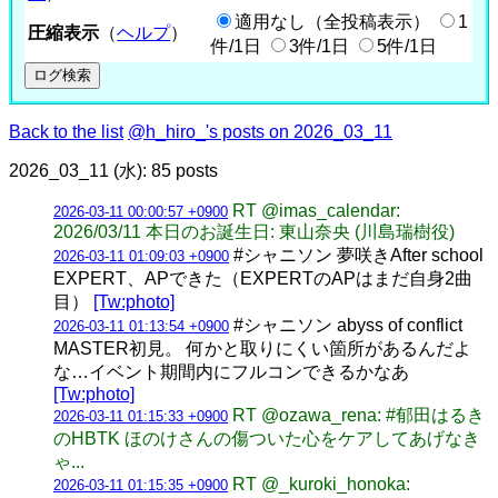
適用なし（全投稿表示）
1
圧縮表示
（
ヘルプ
）
件/1日
3件/1日
5件/1日
Back to the list
@h_hiro_'s posts on 2026_03_11
2026_03_11 (水): 85 posts
RT @imas_calendar:
2026-03-11 00:00:57 +0900
2026/03/11 本日のお誕生日: 東山奈央 (川島瑞樹役)
#シャニソン 夢咲きAfter school
2026-03-11 01:09:03 +0900
EXPERT、APできた（EXPERTのAPはまだ自身2曲
目）
[Tw:photo]
#シャニソン abyss of conflict
2026-03-11 01:13:54 +0900
MASTER初見。 何かと取りにくい箇所があるんだよ
な…イベント期間内にフルコンできるかなあ
[Tw:photo]
RT @ozawa_rena: #郁田はるき
2026-03-11 01:15:33 +0900
のHBTK ほのけさんの傷ついた心をケアしてあげなき
ゃ...
RT @_kuroki_honoka:
2026-03-11 01:15:35 +0900