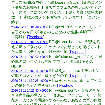
フェス感謝DS中心合同誌 Dear my Stars 【企画コメン
ト募集のお知らせ】 876プロフェスの思い出やディア
リースターズについて 熱く語る！鋭く考察！欲望大解
放！！ 皆様のコメントお待ちしています！ 【コメント
締切…
RT @crd1206: コネクトリップ
2026-03-11 10:01:49 +0900
岩手から今日で2年とのことなので感謝のMOTTO！
（再録）
[Tw:photo]
RT @kana_hanaiwa: 部活を終
2026-03-11 10:01:55 +0900
えて帰ってきたら、キッチンでお母さんが揚げてくれ
た大量のポテトを見つけた学生風
[Tw:photo]
RT @Yukimura_Eri: こんなに居
2026-03-11 10:02:02 +0900
心地の悪いラジオは初めてでした #郁田はるきの
HBTK
RT @S_aomidoro: ドデカミン
2026-03-11 10:02:11 +0900
灯織のコメントが可愛すぎたので
[Tw:photo]
RT @Rokokossu: 新しいアイコ
2026-03-11 11:30:23 +0900
ンの佑芽ちゃん描きました
[Tw:photo]
RT @kam_pom37: 美鈴の耳か
2026-03-11 14:21:33 +0900
き音声作品の導入は、 「まあ...。プロデューサー、普
段お一人でお耳掃除をする事のないあなたの耳が何故