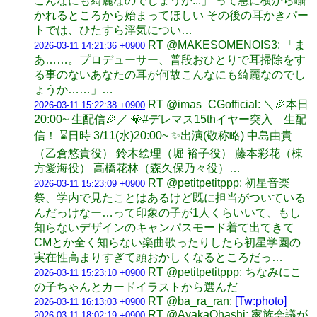
こんなにも綺麗なのでしょうか...」 って急に横から囁
かれるところから始まってほしい その後の耳かきパー
トでは、ひたすら浮気につい…
RT @MAKESOMENOIS3: 「ま
2026-03-11 14:21:36 +0900
あ……。プロデューサー、普段おひとりで耳掃除をす
る事のないあなたの耳が何故こんなにも綺麗なのでし
ょうか……」…
RT @imas_CGofficial: ＼🎉本日
2026-03-11 15:22:38 +0900
20:00~ 生配信🎉／ 💎#デレマス15thイヤー突入 生配
信！ ⌛日時 3/11(水)20:00~ ✨出演(敬称略) 中島由貴
（乙倉悠貴役） 鈴木絵理（堀 裕子役） 藤本彩花（棟
方愛海役） 高橋花林（森久保乃々役）…
RT @petitpetitppp: 初星音楽
2026-03-11 15:23:09 +0900
祭、学内で見たことはあるけど既に担当がついている
んだっけなー…って印象の子が1人くらいいて、もし
知らないデザインのキャンパスモード着て出てきて
CMとか全く知らない楽曲歌ったりしたら初星学園の
実在性高まりすぎて頭おかしくなるところだっ…
RT @petitpetitppp: ちなみにこ
2026-03-11 15:23:10 +0900
の子ちゃんとカードイラストから選んだ
RT @ba_ra_ran:
[Tw:photo]
2026-03-11 16:13:03 +0900
RT @AyakaOhashi: 家族会議が
2026-03-11 18:02:19 +0900