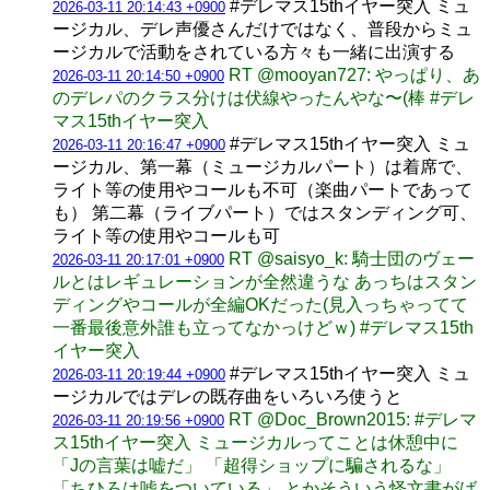
#デレマス15thイヤー突入 ミュ
2026-03-11 20:14:43 +0900
ージカル、デレ声優さんだけではなく、普段からミュ
ージカルで活動をされている方々も一緒に出演する
RT @mooyan727: やっぱり、あ
2026-03-11 20:14:50 +0900
のデレパのクラス分けは伏線やったんやな〜(棒 #デレ
マス15thイヤー突入
#デレマス15thイヤー突入 ミュ
2026-03-11 20:16:47 +0900
ージカル、第一幕（ミュージカルパート）は着席で、
ライト等の使用やコールも不可（楽曲パートであって
も） 第二幕（ライブパート）ではスタンディング可、
ライト等の使用やコールも可
RT @saisyo_k: 騎士団のヴェー
2026-03-11 20:17:01 +0900
ルとはレギュレーションが全然違うな あっちはスタン
ディングやコールが全編OKだった(見入っちゃってて
一番最後意外誰も立ってなかっけどｗ) #デレマス15th
イヤー突入
#デレマス15thイヤー突入 ミュ
2026-03-11 20:19:44 +0900
ージカルではデレの既存曲をいろいろ使うと
RT @Doc_Brown2015: #デレマ
2026-03-11 20:19:56 +0900
ス15thイヤー突入 ミュージカルってことは休憩中に
「Jの言葉は嘘だ」 「超得ショップに騙されるな」
「ちひろは嘘をついている」 とかそういう怪文書がば