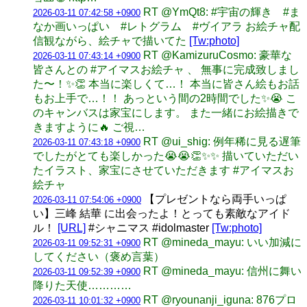
RT @YmQt8: #宇宙の輝き #ま
2026-03-11 07:42:58 +0900
なか画いっぱい #レトグラム #ヴイアラ お絵チャ配
信観ながら、絵チャで描いてた
[Tw:photo]
RT @KamizuruCosmo: 豪華な
2026-03-11 07:43:14 +0900
皆さんとの #アイマスお絵チャ 、 無事に完成致しまし
た〜！✨👏 本当に楽しくて…！ 本当に皆さん絵もお話
もお上手で…！！ あっという間の2時間でした✨😭 こ
のキャンバスは家宝にします。 また一緒にお絵描きで
きますように🔥 ご視…
RT @ui_shig: 例年稀に見る遅筆
2026-03-11 07:43:18 +0900
でしたがとても楽しかった😭😭👏✨✨ 描いていただい
たイラスト、家宝にさせていただきます #アイマスお
絵チャ
【プレゼントなら両手いっぱ
2026-03-11 07:54:06 +0900
い】三峰 結華 に出会ったよ！とっても素敵なアイド
ル！
[URL]
#シャニマス #idolmaster
[Tw:photo]
RT @mineda_mayu: いい加減に
2026-03-11 09:52:31 +0900
してください（褒め言葉）
RT @mineda_mayu: 信州に舞い
2026-03-11 09:52:39 +0900
降りた天使…………
RT @ryounanji_iguna: 876プロ
2026-03-11 10:01:32 +0900