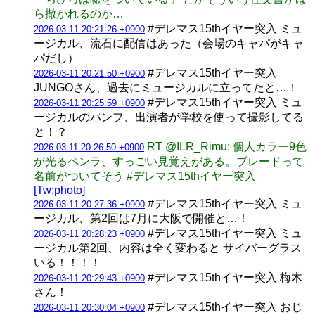
ら撒かれるのか…
#デレマス15thイヤー突入 ミュ
2026-03-11 20:21:26 +0900
ージカル、流石に配信はあった（会場のキャパがキャ
パだし）
#デレマス15thイヤー突入
2026-03-11 20:21:50 +0900
JUNGOさん、過去にミュージカルに立ってたと…！
#デレマス15thイヤー突入 ミュ
2026-03-11 20:25:59 +0900
ージカルのパンフ、出演者が学校を使って撮影してる
と！？
RT @ILR_Rimu: 個人カラー9色
2026-03-11 20:26:50 +0900
が光るペンラ、すっごい見覚えがある。ブレードって
名前がついてそう #デレマス15thイヤー突入
[Tw:photo]
#デレマス15thイヤー突入 ミュ
2026-03-11 20:27:36 +0900
ージカル、第2回は7月に大阪で開催と…！
#デレマス15thイヤー突入 ミュ
2026-03-11 20:28:23 +0900
ージカル第2回、内容は全く変わると サイバーグラス
いる！！！！
#デレマス15thイヤー突入 梅木
2026-03-11 20:29:43 +0900
さん！
#デレマス15thイヤー突入 おじ
2026-03-11 20:30:04 +0900