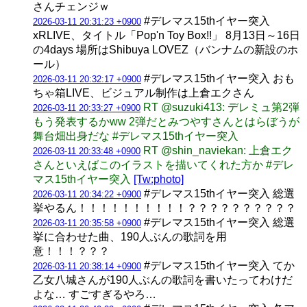
さんチェンジｗ
#デレマス15thイヤー突入
2026-03-11 20:31:23 +0900
xRLIVE、タイトル「Pop'n Toy Box!!」 8月13日～16日
の4days 場所はShibuya LOVEZ（バンナムの新設のホ
ール）
#デレマス15thイヤー突入 おも
2026-03-11 20:32:17 +0900
ちゃ箱LIVE、ビジュアル制作は上倉エクさん
RT @suzuki413: デレミュ第2弾
2026-03-11 20:33:27 +0900
もう発表するかww 2弾だとみつやすさんとはらぼうが
舞台畑出身だな #デレマス15thイヤー突入
RT @shin_naviekan: 上倉エク
2026-03-11 20:33:48 +0900
さんといえばこのイラストを描いてくれた方か #デレ
マス15thイヤー突入
[Tw:photo]
#デレマス15thイヤー突入 総選
2026-03-11 20:34:22 +0900
挙やるん！！！！！！！！！！？？？？？？？？？？
#デレマス15thイヤー突入 総選
2026-03-11 20:35:58 +0900
挙に合わせた曲、190人ぶんの歌詞を用
意！！！？？？
#デレマス15thイヤー突入 てか
2026-03-11 20:38:14 +0900
乙女八城さんが190人ぶんの歌詞を書いたってわけだ
よな… すごすぎるやろ…