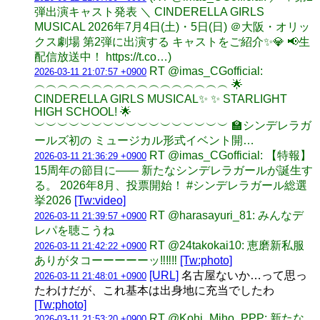
弾出演キャスト発表 ＼ CINDERELLA GIRLS
MUSICAL 2026年7月4日(土)・5日(日) ＠大阪・オリッ
クス劇場 第2弾に出演する キャストをご紹介✨💎 📢生
配信放送中！ https://t.co…)
RT @imas_CGofficial:
2026-03-11 21:07:57 +0900
︵︵︵︵︵︵︵︵︵︵︵︵︵︵︵︵︵ 🌟
CINDERELLA GIRLS MUSICAL✨ ✨ STARLIGHT
HIGH SCHOOL! 🌟
︶︶︶︶︶︶︶︶︶︶︶︶︶︶︶︶︶ 🏫シンデレラガ
ールズ初の ミュージカル形式イベント開…
RT @imas_CGofficial: 【特報】
2026-03-11 21:36:29 +0900
15周年の節目に―― 新たなシンデレラガールが誕生す
る。 2026年8月、投票開始！ #シンデレラガール総選
挙2026
[Tw:video]
RT @harasayuri_81: みんなデ
2026-03-11 21:39:57 +0900
レパを聴こうね
RT @24takokai10: 恵磨新私服
2026-03-11 21:42:22 +0900
ありがタコーーーーーッ‼️‼️‼️
[Tw:photo]
[URL]
名古屋ないか…って思っ
2026-03-11 21:48:01 +0900
たわけだが、これ基本は出身地に充当でしたわ
[Tw:photo]
RT @Kohi_Miho_PPP: 新たな
2026-03-11 21:53:20 +0900