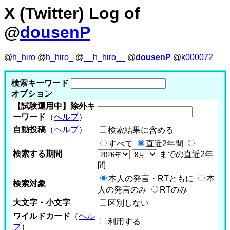
X (Twitter) Log of
@
dousenP
@
h_hiro
@
h_hiro_
@
__h_hiro__
@
dousenP
@
k000072
検索キーワード
オプション
【試験運用中】除外キ
ーワード
（
ヘルプ
）
自動投稿
（
ヘルプ
）
検索結果に含める
すべて
直近2年間
検索する期間
までの直近2年
間
本人の発言・RTともに
本
検索対象
人の発言のみ
RTのみ
大文字・小文字
区別しない
ワイルドカード
（
ヘル
利用する
プ
）