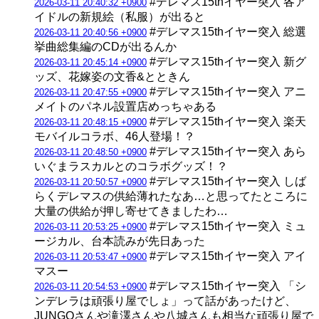
#デレマス15thイヤー突入 各ア
2026-03-11 20:40:32 +0900
イドルの新規絵（私服）が出ると
#デレマス15thイヤー突入 総選
2026-03-11 20:40:56 +0900
挙曲総集編のCDが出るんか
#デレマス15thイヤー突入 新グ
2026-03-11 20:45:14 +0900
ッズ、花嫁姿の文香&とときん
#デレマス15thイヤー突入 アニ
2026-03-11 20:47:55 +0900
メイトのパネル設置店めっちゃある
#デレマス15thイヤー突入 楽天
2026-03-11 20:48:15 +0900
モバイルコラボ、46人登場！？
#デレマス15thイヤー突入 あら
2026-03-11 20:48:50 +0900
いぐまラスカルとのコラボグッズ！？
#デレマス15thイヤー突入 しば
2026-03-11 20:50:57 +0900
らくデレマスの供給薄れたなあ…と思ってたところに
大量の供給が押し寄せてきましたわ…
#デレマス15thイヤー突入 ミュ
2026-03-11 20:53:25 +0900
ージカル、台本読みが先日あった
#デレマス15thイヤー突入 アイ
2026-03-11 20:53:47 +0900
マスー
#デレマス15thイヤー突入 「シ
2026-03-11 20:54:53 +0900
ンデレラは頑張り屋でしょ」って話があったけど、
JUNGOさんや滝澤さんや八城さんも相当な頑張り屋で